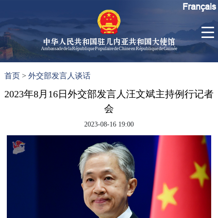
Français
中华人民共和国驻几内亚共和国大使馆
Ambassade de la République Populaire de Chine en République de Guinée
首
使馆信
了
首页
>
外交部发言人谈话
页
息
解
几
2023年8月16日外交部发言人汪文斌主持例行记者
大使信
内
息
会
亚
孙勇大
2023-08-16 19:00
使欢迎
辞
孙勇大
使简历
中国历
任驻几
内亚大
使