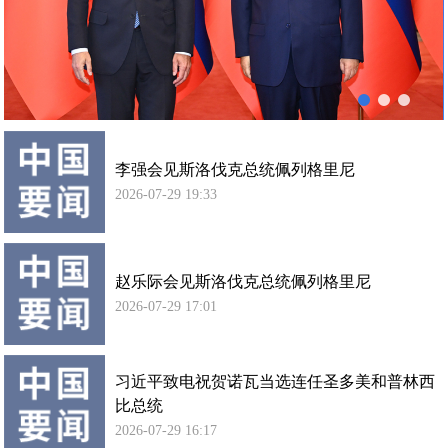
列
使馆信
格
息
里
使馆领
尼
导及部
会
门负责
谈
人
李强会见斯洛伐克总统佩列格里尼
联系方
式
2026-07-29 19:33
使馆掠
影
赵乐际会见斯洛伐克总统佩列格里尼
2026-07-29 17:01
习近平致电祝贺诺瓦当选连任圣多美和普林西
比总统
2026-07-29 16:17