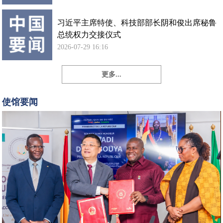
习近平主席特使、科技部部长阴和俊出席秘鲁
总统权力交接仪式
2026-07-29 16:16
更多...
孙
勇
使馆要闻
大
使
出
席
中
国
政
府
向
几