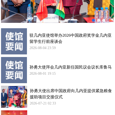
内
亚
提
供
紧
急
驻几内亚使馆举办2026中国政府奖学金几内亚
粮
留学生行前座谈会
食
2026-08-04 23:59
援
助
项
孙勇大使拜会几内亚新任国民议会议长库鲁马
目
2026-08-01 19:15
交
接
仪
孙勇大使出席中国政府向几内亚提供紧急粮食
式
援助项目交接仪式
2026-07-21 02:33