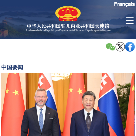
Français
中华人民共和国驻几内亚共和国大使馆
Ambassade de la République Populaire de Chine en République de Guinée
首
使馆信
了
页
息
解
几
大使信
习
内
息
近
中国要闻
亚
平
孙勇大
同
使欢迎
斯
辞
洛
孙勇大
伐
使简历
克
中国历
总
任驻几
统
内亚大
佩
使