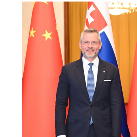
国家
克
主席
总
习近
平在
统
北京
佩
人民
列
大会
格
堂同
来华
里
进行
尼
国事
会
访问
谈
的斯
洛伐
克总
统佩
列格
孙