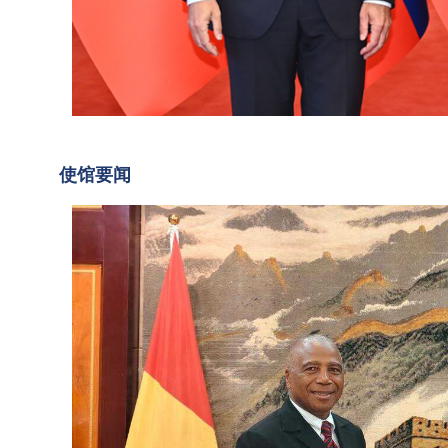
里尼
勇
举行
大
会
2026
使
谈。
年8
习近
月5
会
2026-
平指
日，
08-07
见
使馆要闻
23:51
出，
驻几
几
斯洛
内亚
内
伐克
大使
是最
亚
孙勇
早同
会见
新
新中
几新
任
国建
任驻
驻
交的
华大
华
国家
使孔
之...
戴，
大