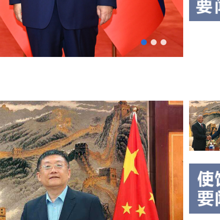
能全
勇
球治
大
理高
2026
使
级别
年7
会议
月18
出
2026-
的联
日，
07-21
席
02:33
合国
驻几
中
秘书
内亚
国
长古
大使
特雷
政
孙勇
斯。
出席
府
习近
中国
向
平指
政府
几
出，
向几
内
古
内亚
特...
提供
亚