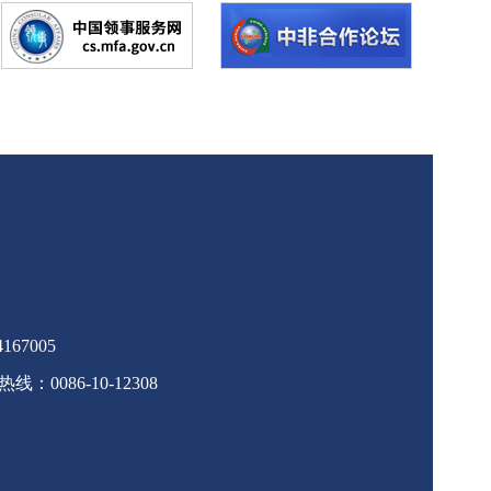
67005
086-10-12308