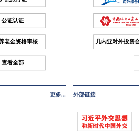
级办
公厅
主任
公证认证
卡米
索科
养老金资格审核
几内亚对外投资
等几
方...
查看全部
更多...
外部链接