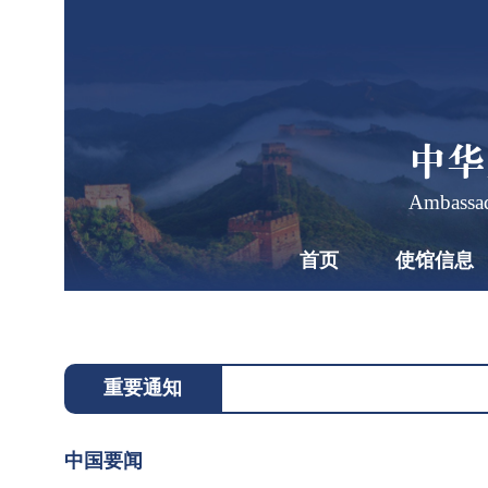
中华
Ambassad
首页
使馆信息
习
近
平
2026
同
年7
重要通知
月28
斯
2026-
日上
07-28
洛
中国要闻
13:46
午，
伐