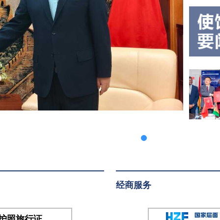
紧急
提
粮食
供
援助
紧
项目
急
交接
仪
粮
式，
食
几合
援
作部
助
长纳
贝、
项
妇女
目
部长
交
拉马
接
经商服务
和总
仪
理府
部长
式
护照旅行证