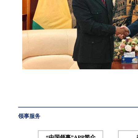
双方
使
就中
孔
几双
戴
边关
系、
两国
务实
合作
深入
交换
意
见。
孙大
使祝
领事服务
贺孔
戴即
将赴
“中国领事”APP简介