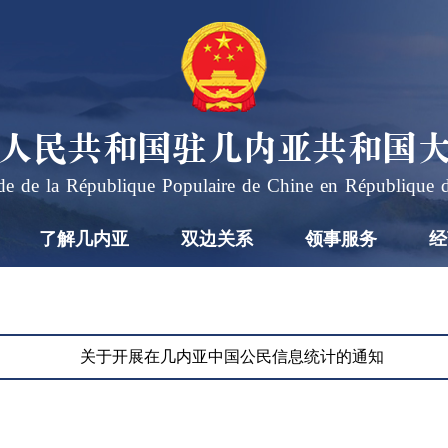
人民共和国驻几内亚共和国
e de la République Populaire de Chine en République 
了解几内亚
双边关系
领事服务
经
习
近
平
2026
会
年7
关于开展在几内亚中国公民信息统计的通知
月17
见
2026-
日下
07-17
联
19:57
午，
合