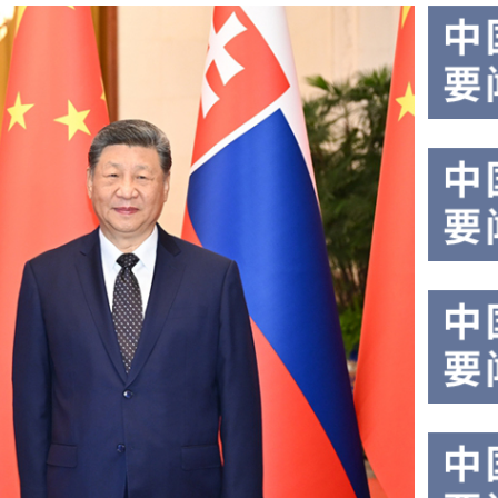
国家
国
主席
秘
习近
平在
书
上海
长
西郊
古
宾馆
特
会见
来华
雷
出席
斯
2026
世界
人工
智能
大会
暨人
工智
孙