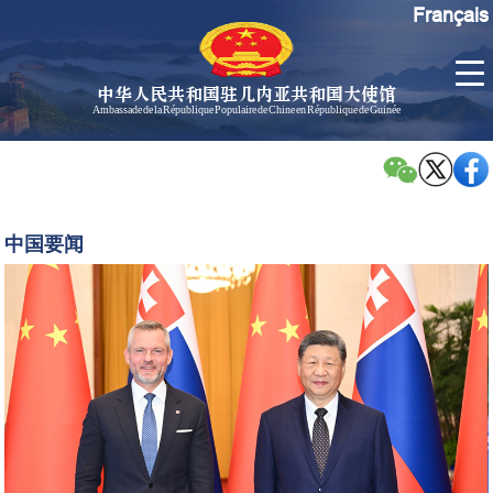
Français
中华人民共和国驻几内亚共和国大使馆
Ambassade de la République Populaire de Chine en République de Guinée
首
使馆信
了
页
息
解
几
大使信
习
内
息
近
中国要闻
亚
平
孙勇大
同
使欢迎
斯
辞
洛
孙勇大
伐
使简历
克
中国历
总
任驻几
统
内亚大
佩
使