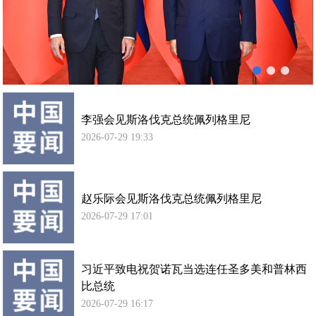
列
使馆信
格
息
里
使馆领
尼
导及部
会
门负责
谈
人
李强会见斯洛伐克总统佩列格里尼
联系方
式
2026-07-29 19:33
使馆掠
影
赵乐际会见斯洛伐克总统佩列格里尼
2026-07-29 17:01
习近平致电祝贺诺瓦当选连任圣多美和普林西
比总统
2026-07-29 16:17