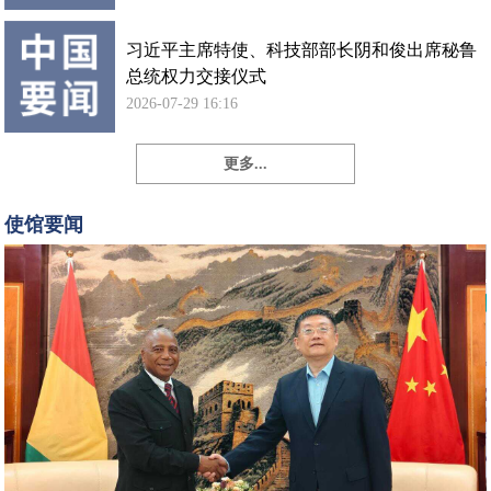
习近平主席特使、科技部部长阴和俊出席秘鲁
总统权力交接仪式
2026-07-29 16:16
更多...
孙
勇
使馆要闻
大
使
会
见
几
内
亚
新
任
驻