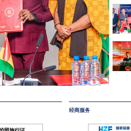
大使
待
及使
会
馆外
交
官，
敦布
亚总
统特
别代
表、
副防
长阿
巴中
将，
经商服务
总参
谋长
班古
护照旅行证