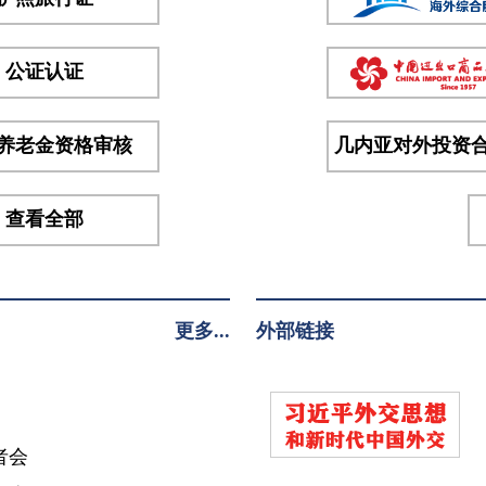
拉中
将、
陆军
公证认证
参谋
长凯
养老金资格审核
几内亚对外投资
塔少
将、
海...
查看全部
更多...
外部链接
者会