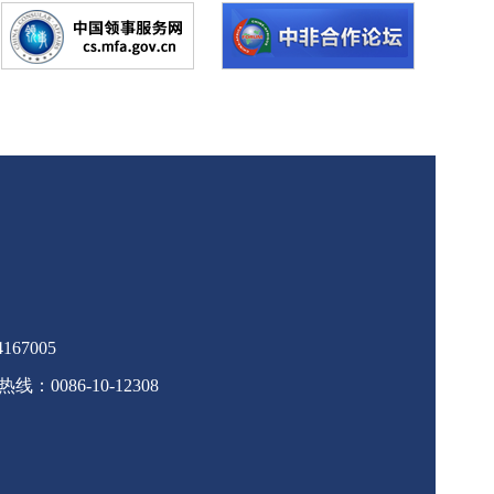
67005
086-10-12308