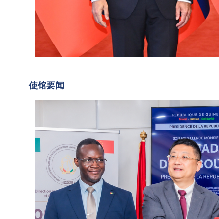
里尼
勇
举行
大
会
2026
使
谈。
年7
习近
月18
出
2026-
平指
日，
07-21
席
使馆要闻
02:33
出，
驻几
中
斯洛
内亚
国
伐克
大使
是最
政
孙勇
早同
出席
府
新中
中国
向
国建
政府
几
交的
向几
内
国家
内亚
之...
提供
亚