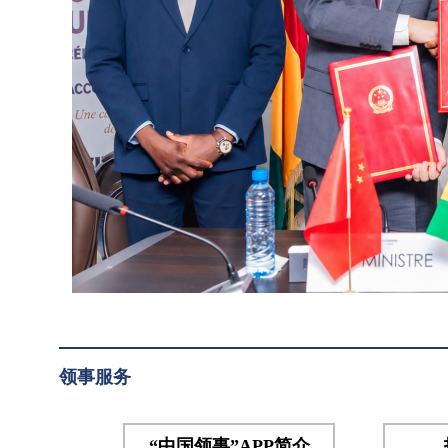
紧急
提
粮食
供
援助
紧
项目
急
交接
仪
粮
式，
食
几合
援
作部
助
长纳
贝、
项
妇女
目
部长
交
拉马
接
领事服务
和总
仪
理府
部长
式
“中国领事”APP简介