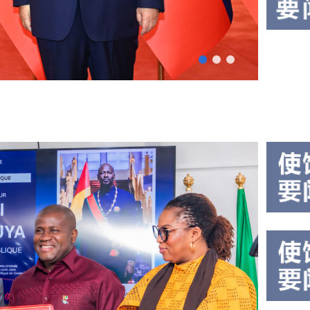
能全
几
球治
内
理高
7月
亚
级别
13
会议
日，
使
2026-
的联
驻几
07-14
馆
19:39
合国
内亚
举
秘书
使馆
行
长古
隆重
特雷
建
举行
斯。
建军
军
习近
99周
99
平指
年招
周
出，
待
年
古
会。
特...
孙勇
招