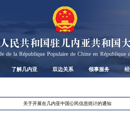
人民共和国驻几内亚共和国
e de la République Populaire de Chine en République 
了解几内亚
双边关系
领事服务
经
习
近
平
2026
会
年7
关于开展在几内亚中国公民信息统计的通知
月17
见
2026-
日下
07-17
联
19:57
午，
合