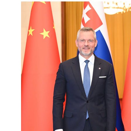
国家
克
主席
总
习近
平在
统
北京
佩
人民
列
大会
格
堂同
来华
里
进行
尼
国事
会
访问
谈
的斯
洛伐
克总
统佩
列格
孙