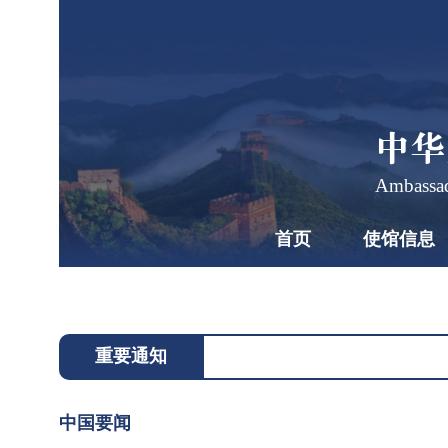
中华
Ambassad
首页
使馆信息
习
近
平
2026
同
年7
重要通知
月28
斯
2026-
日上
07-28
洛
中国要闻
13:46
午，
伐