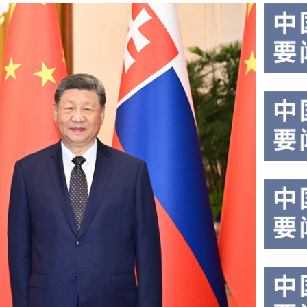
国家
国
主席
秘
习近
平在
书
上海
长
西郊
古
宾馆
特
会见
来华
雷
出席
斯
2026
世界
人工
智能
大会
暨人
工智
驻