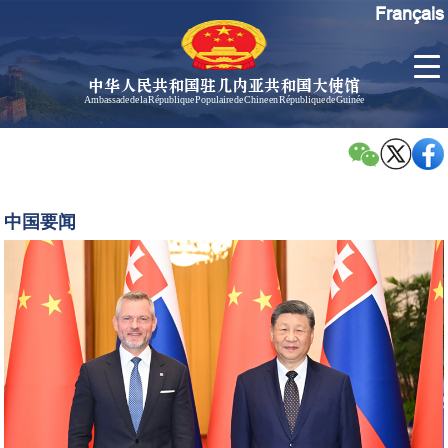
Français
中华人民共和国驻几内亚共和国大使馆
Ambassade de la République Populaire de Chine en République de Guinée
首
使馆信
了
页
息
解
几
大使信
习
内
息
近
中国要闻
亚
平
孙勇大
同
使欢迎
斯
辞
洛
孙勇大
伐
使简历
克
中国历
总
任驻几
统
内亚大
佩
使