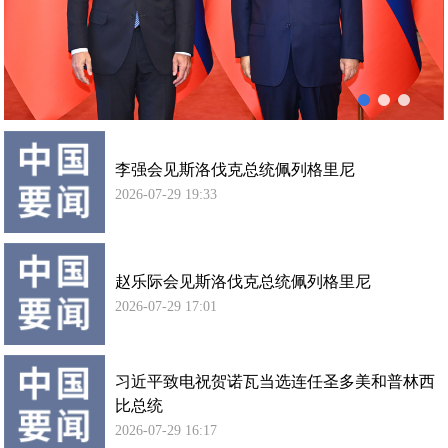
列
使馆信
格
息
里
使馆领
尼
导及部
会
门负责
谈
人
李强会见斯洛伐克总统佩列格里尼
联系方
式
2026-07-29 19:33
使馆掠
影
赵乐际会见斯洛伐克总统佩列格里尼
2026-07-29 17:01
习近平致电祝贺诺瓦当选连任圣多美和普林西
比总统
2026-07-29 16:17