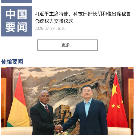
习近平主席特使、科技部部长阴和俊出席秘鲁
总统权力交接仪式
2026-07-29 16:16
更多...
孙
勇
使馆要闻
大
使
会
见
几
内
亚
新
任
驻