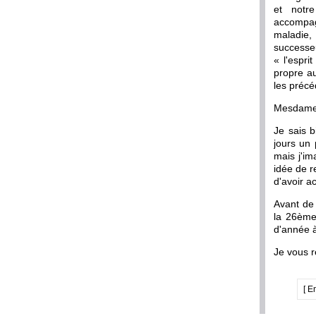
et notr
accompagn
maladie,
successe
« l'espri
propre au
les précé
Mesdames
Je sais 
jours un
mais j'i
idée de r
d'avoir a
Avant de 
la 26ème
d'année à
Je vous r
[ E