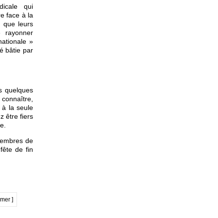
icale qui
e face à la
u que leurs
e rayonner
nationale »
é bâtie par
ns quelques
connaître,
à la seule
 être fiers
e.
 membres de
ête de fin
imer ]