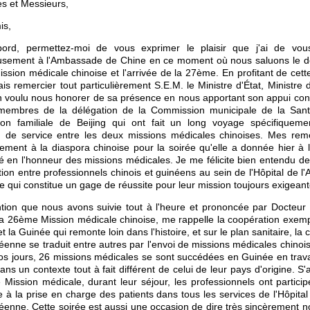
 et Messieurs,
is,
bord, permettez-moi de vous exprimer le plaisir que j'ai de vous 
usement à l'Ambassade de Chine en ce moment où nous saluons le dé
sion médicale chinoise et l'arrivée de la 27ème. En profitant de cett
is remercier tout particulièrement S.E.M. le Ministre d'État, Ministre 
n voulu nous honorer de sa présence en nous apportant son appui cons
membres de la délégation de la Commission municipale de la Sant
ation familiale de Beijing qui ont fait un long voyage spécifiquem
n de service entre les deux missions médicales chinoises. Mes rem
ement à la diaspora chinoise pour la soirée qu'elle a donnée hier à la
é en l'honneur des missions médicales. Je me félicite bien entendu de 
tion entre professionnels chinois et guinéens au sein de l'Hôpital de l'A
 qui constitue un gage de réussite pour leur mission toujours exigeant
ntion que nous avons suivie tout à l'heure et prononcée par Docteur 
a 26ème Mission médicale chinoise, me rappelle la coopération exemp
t la Guinée qui remonte loin dans l'histoire, et sur le plan sanitaire, la
éenne se traduit entre autres par l'envoi de missions médicales chinoi
s jours, 26 missions médicales se sont succédées en Guinée en trava
ans un contexte tout à fait différent de celui de leur pays d'origine. S'
Mission médicale, durant leur séjour, les professionnels ont partici
ve à la prise en charge des patients dans tous les services de l'Hôpital 
éenne. Cette soirée est aussi une occasion de dire très sincèrement n