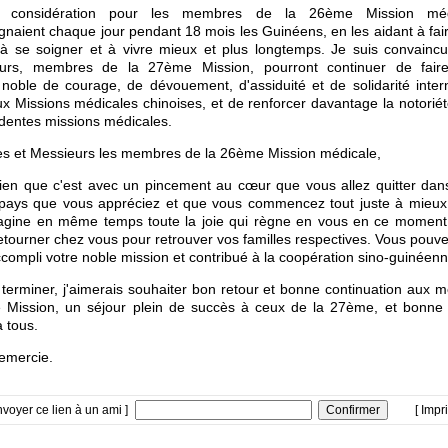
e considération pour les membres de la 26ème Mission méd
aient chaque jour pendant 18 mois les Guinéens, en les aidant à fair
 à se soigner et à vivre mieux et plus longtemps. Je suis convainc
urs, membres de la 27ème Mission, pourront continuer de fair
t noble de courage, de dévouement, d'assiduité et de solidarité inter
x Missions médicales chinoises, et de renforcer davantage la notoriét
dentes missions médicales.
 et Messieurs les membres de la 26ème Mission médicale,
bien que c'est avec un pincement au cœur que vous allez quitter da
 pays que vous appréciez et que vous commencez tout juste à mieux 
magine en même temps toute la joie qui règne en vous en ce moment 
etourner chez vous pour retrouver vos familles respectives. Vous pouvez
ccompli votre noble mission et contribué à la coopération sino-guinéenn
terminer, j'aimerais souhaiter bon retour et bonne continuation aux
 Mission, un séjour plein de succès à ceux de la 27ème, et bonne f
 tous.
emercie.
nvoyer ce lien à un ami ]
[ Impr