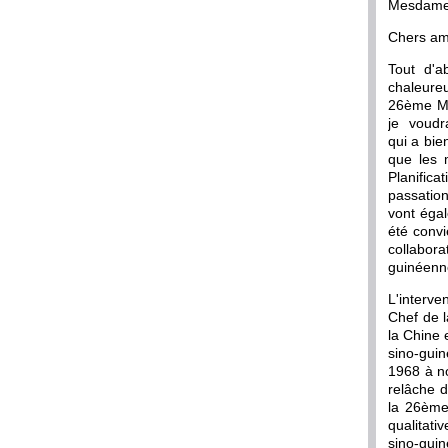
Mesdames
Chers am
Tout d'a
chaleure
26ème Mis
je
voudra
qui a bie
que les 
Planific
passatio
vont égal
été convi
collabora
guinéenne
L'interve
Chef de l
la Chine e
sino-guin
1968 à no
relâche d
la 26ème 
qualitati
sino-guin