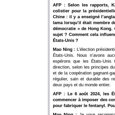
AFP : Selon les rapports, 
colistier pour la présidentie
Chine : il y a enseigné l’angla
lama lorsqu’il était membre d
démocratie » de Hong Kong. Q
sujet ? Comment cela influence
États-Unis ?
Mao Ning :
L’élection président
États-Unis. Nous n’avons auc
espérons que les États-Unis 
direction, selon les principes d
et de la coopération gagnant-ga
régulier, sain et durable des r
deux pays et du monde entier.
AFP : Le 6 août 2024, les Ét
commencer à imposer des cont
pour fabriquer le fentanyl. Po
Mao Ning :
Je vous recomman