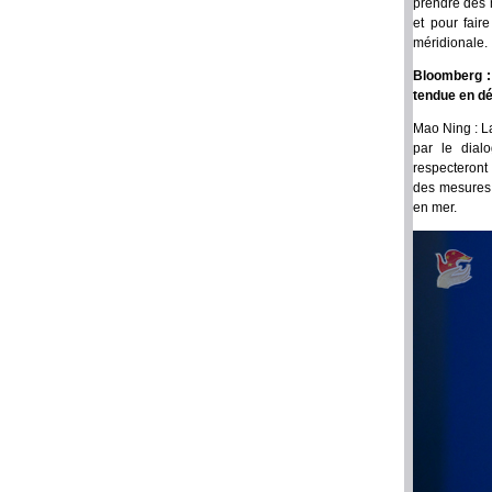
prendre des m
et pour fair
méridionale.
Bloomberg : 
tendue en dép
Mao Ning : La
par le dial
respecteront
des mesures s
en mer.