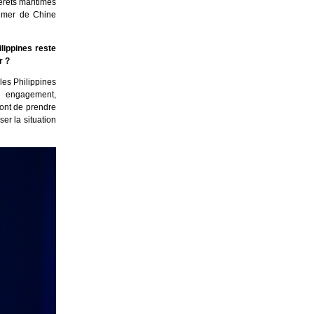
érêts maritimes
n mer de Chine
ilippines reste
r ?
les Philippines
r engagement,
ront de prendre
er la situation