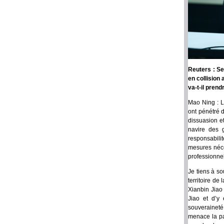
Reuters : Se
en collision
va-t-il prend
Mao Ning : L
ont pénétré 
dissuasion e
navire des g
responsabili
mesures néce
professionne
Je tiens à so
territoire d
Xianbin Jiao
Jiao et d’y 
souveraineté
menace la pa