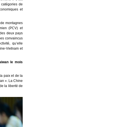
 catégories de
économiques et
es de montagnes
amien (PCV) et
t des deux pays
mes convaincus
ivité, qu’elle
ine-Vietnam et
Taiwan le mois
a paix et de la
wan ». La Chine
de la liberté de