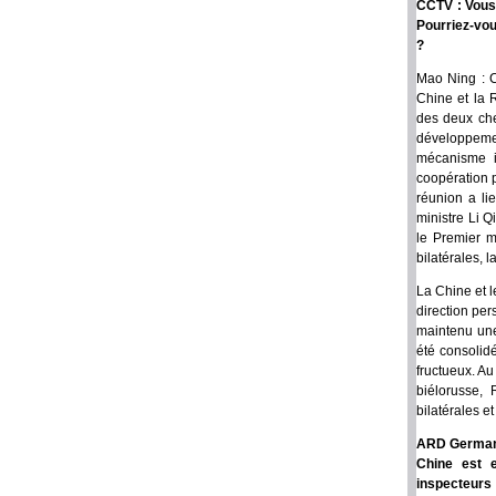
CCTV : Vous 
Pourriez-vou
?
Mao Ning : C
Chine et la 
des deux che
développemen
mécanisme im
coopération 
réunion a li
ministre Li 
le Premier m
bilatérales, 
La Chine et l
direction per
maintenu une
été consolidé
fructueux. Au
biélorusse,
bilatérales e
ARD German T
Chine est e
inspecteurs 