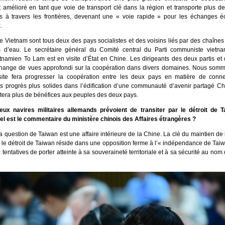
amélioré en tant que voie de transport clé dans la région et transporte plus de
 à travers les frontières, devenant une « voie rapide » pour les échanges 
x.
le Vietnam sont tous deux des pays socialistes et des voisins liés par des chaîn
s d’eau. Le secrétaire général du Comité central du Parti communiste vietn
etnamien To Lam est en visite d’État en Chine. Les dirigeants des deux partis e
hange de vues approfondi sur la coopération dans divers domaines. Nous som
site fera progresser la coopération entre les deux pays en matière de connect
es progrès plus solides dans l’édification d’une communauté d’avenir partagé Ch
rtera plus de bénéfices aux peuples des deux pays.
eux navires militaires allemands prévoient de transiter par le détroit de 
el est le commentaire du ministère chinois des Affaires étrangères ?
 question de Taiwan est une affaire intérieure de la Chine. La clé du maintien de l
s le détroit de Taiwan réside dans une opposition ferme à l’« indépendance de Tai
tentatives de porter atteinte à sa souveraineté territoriale et à sa sécurité au nom 