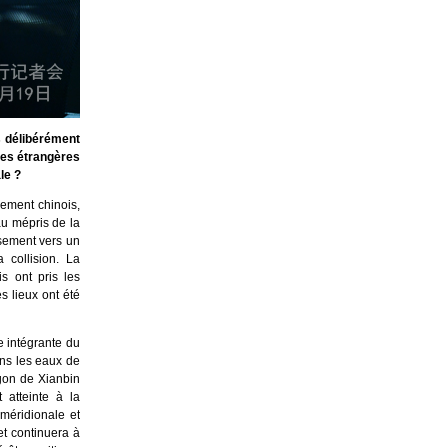
s délibérément
res étrangères
le ?
nement chinois,
u mépris de la
sement vers un
 collision. La
s ont pris les
s lieux ont été
e intégrante du
ans les eaux de
agon de Xianbin
 atteinte à la
méridionale et
t continuera à