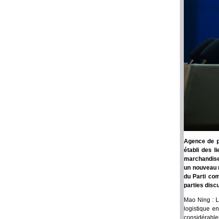
Agence de p
établi des 
marchandises
un nouveau r
du Parti co
parties disc
Mao Ning : L
logistique e
considérable