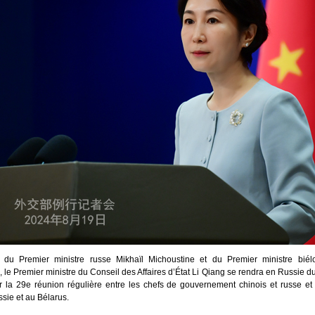
on du Premier ministre russe Mikhaïl Michoustine et du Premier ministre bi
le Premier ministre du Conseil des Affaires d’État Li Qiang se rendra en Russie d
r la 29e réunion régulière entre les chefs de gouvernement chinois et russe et 
ssie et au Bélarus.