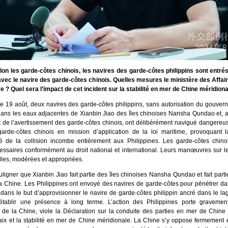
lon les garde-côtes chinois, les navires des garde-côtes philippins sont entré
 avec le navire des garde-côtes chinois. Quelles mesures le ministère des Affai
re ? Quel sera l’impact de cet incident sur la stabilité en mer de Chine méridiona
e 19 août, deux navires des garde-côtes philippins, sans autorisation du gouver
dans les eaux adjacentes de Xianbin Jiao des îles chinoises Nansha Qundao et, a
t de l’avertissement des garde-côtes chinois, ont délibérément navigué dangereu
arde-côtes chinois en mission d’application de la loi maritime, provoquant la
té de la collision incombe entièrement aux Philippines. Les garde-côtes chinoi
ssaires conformément au droit national et international. Leurs manœuvres sur le
lles, modérées et appropriées.
uligner que Xianbin Jiao fait partie des îles chinoises Nansha Qundao et fait parti
e la Chine. Les Philippines ont envoyé des navires de garde-côtes pour pénétrer d
 dans le but d’approvisionner le navire de garde-côtes philippin ancré dans le l
établir une présence à long terme. L’action des Philippines porte gravement
 de la Chine, viole la Déclaration sur la conduite des parties en mer de Chine 
ix et la stabilité en mer de Chine méridionale. La Chine s’y oppose fermement e