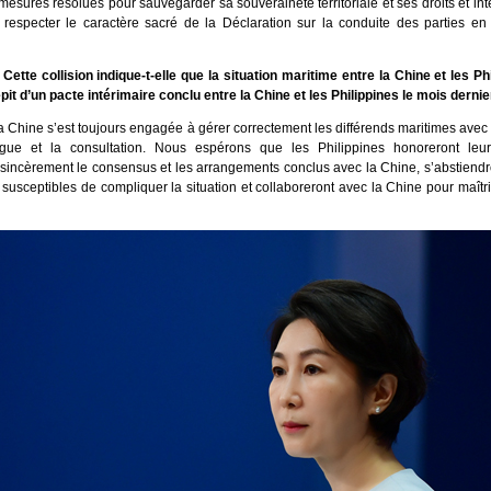
esures résolues pour sauvegarder sa souveraineté territoriale et ses droits et int
e respecter le caractère sacré de la Déclaration sur la conduite des parties e
Cette collision indique-t-elle que la situation maritime entre la Chine et les Ph
it d’un pacte intérimaire conclu entre la Chine et les Philippines le mois dernie
 Chine s’est toujours engagée à gérer correctement les différends maritimes avec 
ogue et la consultation. Nous espérons que les Philippines honoreront leu
 sincèrement le consensus et les arrangements conclus avec la Chine, s’abstiend
usceptibles de compliquer la situation et collaboreront avec la Chine pour maîtris