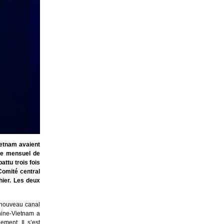
ietnam avaient
ume mensuel de
ttu trois fois
Comité central
hier. Les deux
 nouveau canal
Chine-Vietnam a
ment. Il s’est