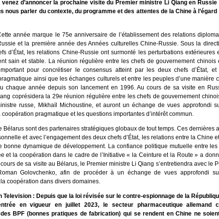
venez d’annoncer la prochaine visite du Premier ministre Li Qiang en Russie 
s nous parler du contexte, du programme et des attentes de la Chine à l’égard d
ette année marque le 75e anniversaire de l’établissement des relations diplomat
Russie et la première année des Années culturelles Chine-Russie. Sous la direct
fs d’État, les relations Chine-Russie ont surmonté les perturbations extérieures
t sain et stable. La réunion régulière entre les chefs de gouvernement chinois 
portant pour concrétiser le consensus atteint par les deux chefs d’État, et
pragmatique ainsi que les échanges culturels et entre les peuples d’une manière
eu chaque année depuis son lancement en 1996. Au cours de sa visite en Russ
Qiang coprésidera la 29e réunion régulière entre les chefs de gouvernement chinoi
inistre russe, Mikhaïl Michoustine, et auront un échange de vues approfondi sur
la coopération pragmatique et les questions importantes d’intérêt commun.
e Bélarus sont des partenaires stratégiques globaux de tout temps. Ces dernières 
sonnelle et avec l’engagement des deux chefs d’État, les relations entre la Chine et
 bonne dynamique de développement. La confiance politique mutuelle entre les 
e et la coopération dans le cadre de l’Initiative « la Ceinture et la Route » a donn
 cours de sa visite au Bélarus, le Premier ministre Li Qiang s’entretiendra avec le 
 Roman Golovchenko, afin de procéder à un échange de vues approfondi sur 
t la coopération dans divers domaines.
elevision : Depuis que la loi révisée sur le contre-espionnage de la Républiqu
ntrée en vigueur en juillet 2023, le secteur pharmaceutique allemand c
des BPF (bonnes pratiques de fabrication) qui se rendent en Chine ne soien