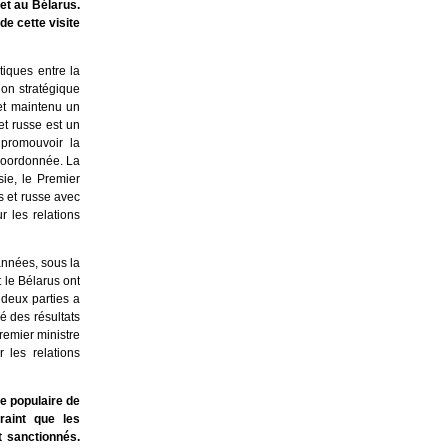
et au Bélarus.
e cette visite
iques entre la
ion stratégique
 et maintenu un
et russe est un
 promouvoir la
 coordonnée. La
ie, le Premier
s et russe avec
 les relations
années, sous la
 le Bélarus ont
deux parties a
é des résultats
Premier ministre
les relations
e populaire de
raint que les
t sanctionnés.