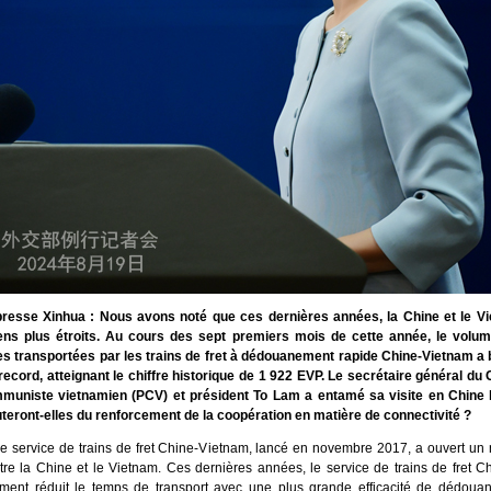
resse Xinhua : Nous avons noté que ces dernières années, la Chine et le V
liens plus étroits. Au cours des sept premiers mois de cette année, le vol
 transportées par les trains de fret à dédouanement rapide Chine-Vietnam a ba
ecord, atteignant le chiffre historique de 1 922 EVP. Le secrétaire général du 
mmuniste vietnamien (PCV) et président To Lam a entamé sa visite en Chine 
uteront-elles du renforcement de la coopération en matière de connectivité ?
e service de trains de fret Chine-Vietnam, lancé en novembre 2017, a ouvert un
ntre la Chine et le Vietnam. Ces dernières années, le service de trains de fret 
ment réduit le temps de transport avec une plus grande efficacité de dédouane