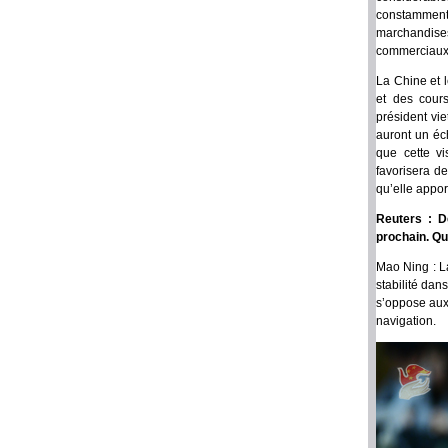
constamment 
marchandises
commerciau
La Chine et 
et des cour
président vi
auront un éc
que cette vi
favorisera d
qu’elle appo
Reuters : D
prochain. Qu
Mao Ning : La
stabilité dan
s’oppose aux 
navigation.