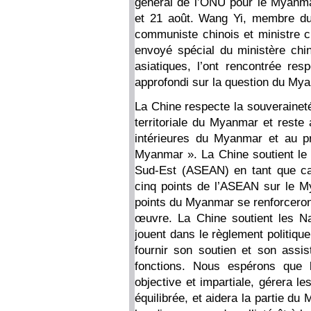
général de l’ONU pour le Myanmar
et 21 août. Wang Yi, membre du 
communiste chinois et ministre ch
envoyé spécial du ministère chin
asiatiques, l’ont rencontrée re
approfondi sur la question du My
La Chine respecte la souveraineté, 
territoriale du Myanmar et reste 
intérieures du Myanmar et au pr
Myanmar ». La Chine soutient le r
Sud-Est (ASEAN) en tant que ca
cinq points de l’ASEAN sur le My
points du Myanmar se renforceron
œuvre. La Chine soutient les Nat
jouent dans le règlement politiqu
fournir son soutien et son assi
fonctions. Nous espérons que l
objective et impartiale, gérera le
équilibrée, et aidera la partie d