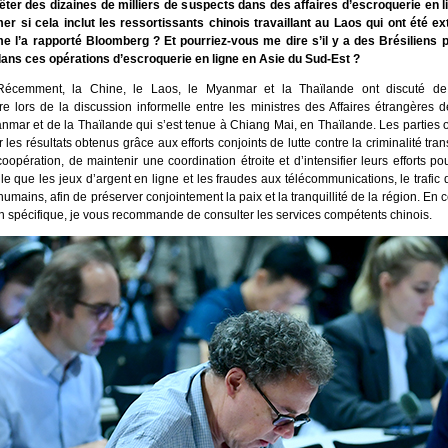
êter des dizaines de milliers de suspects dans des affaires d’escroquerie en li
er si cela inclut les ressortissants chinois travaillant au Laos qui ont été ex
 l’a rapporté Bloomberg ? Et pourriez-vous me dire s’il y a des Brésiliens 
ans ces opérations d’escroquerie en ligne en Asie du Sud-Est ?
Récemment, la Chine, le Laos, le Myanmar et la Thaïlande ont discuté de l
ère lors de la discussion informelle entre les ministres des Affaires étrangères 
nmar et de la Thaïlande qui s’est tenue à Chiang Mai, en Thaïlande. Les parties
 les résultats obtenus grâce aux efforts conjoints de lutte contre la criminalité tran
coopération, de maintenir une coordination étroite et d’intensifier leurs efforts po
elle que les jeux d’argent en ligne et les fraudes aux télécommunications, le trafic
s humains, afin de préserver conjointement la paix et la tranquillité de la région. En
n spécifique, je vous recommande de consulter les services compétents chinois.