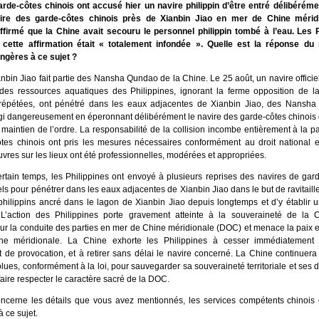
rde-côtes chinois ont accusé hier un navire philippin d’être entré délibérémen
ire des garde-côtes chinois près de Xianbin Jiao en mer de Chine méridio
firmé que la Chine avait secouru le personnel philippin tombé à l’eau. Les P
 cette affirmation était « totalement infondée ». Quelle est la réponse du
angères à ce sujet ?
nbin Jiao fait partie des Nansha Qundao de la Chine. Le 25 août, un navire offici
des ressources aquatiques des Philippines, ignorant la ferme opposition de l
 répétées, ont pénétré dans les eaux adjacentes de Xianbin Jiao, des Nansh
agi dangereusement en éperonnant délibérément le navire des garde-côtes chinois
maintien de l’ordre. La responsabilité de la collision incombe entièrement à la par
tes chinois ont pris les mesures nécessaires conformément au droit national et 
res sur les lieux ont été professionnelles, modérées et appropriées.
rtain temps, les Philippines ont envoyé à plusieurs reprises des navires de gar
iels pour pénétrer dans les eaux adjacentes de Xianbin Jiao dans le but de ravitaill
philippins ancré dans le lagon de Xianbin Jiao depuis longtemps et d’y établir 
L’action des Philippines porte gravement atteinte à la souveraineté de la C
ur la conduite des parties en mer de Chine méridionale (DOC) et menace la paix et 
e méridionale. La Chine exhorte les Philippines à cesser immédiatement le
et de provocation, et à retirer sans délai le navire concerné. La Chine continuer
ues, conformément à la loi, pour sauvegarder sa souveraineté territoriale et ses dro
faire respecter le caractère sacré de la DOC.
ncerne les détails que vous avez mentionnés, les services compétents chinois 
à ce sujet.