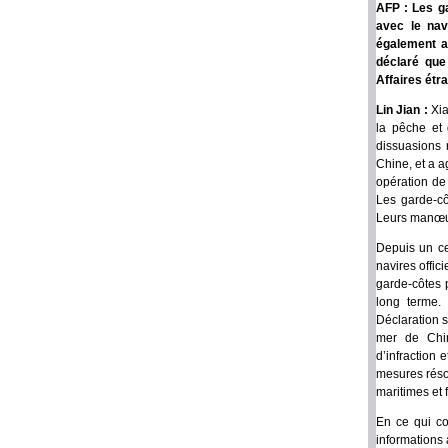
AFP : Les ga
avec le nav
également af
déclaré que
Affaires étr
Lin Jian :
Xia
la pêche et 
dissuasions
Chine, et a 
opération de 
Les garde-cô
Leurs manœuv
Depuis un ce
navires offic
garde-côtes 
long terme. 
Déclaration s
mer de Chin
d’infraction 
mesures résol
maritimes et 
En ce qui co
informations 