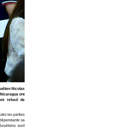
uélien Nicolas
 Nicaragua ont
ont refusé de
utes les parties
indépendante sa
zuéliens sont