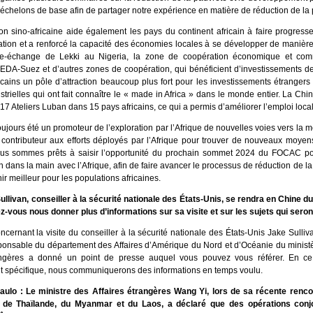
 échelons de base afin de partager notre expérience en matière de réduction de la 
on sino-africaine aide également les pays du continent africain à faire progress
isation et a renforcé la capacité des économies locales à se développer de maniè
re-échange de Lekki au Nigeria, la zone de coopération économique et comm
EDA-Suez et d’autres zones de coopération, qui bénéficient d’investissements de
icains un pôle d’attraction beaucoup plus fort pour les investissements étrangers
trielles qui ont fait connaître le « made in Africa » dans le monde entier. La Ch
17 Ateliers Luban dans 15 pays africains, ce qui a permis d’améliorer l’emploi local
ujours été un promoteur de l’exploration par l’Afrique de nouvelles voies vers la m
 contributeur aux efforts déployés par l’Afrique pour trouver de nouveaux moyen
us sommes prêts à saisir l’opportunité du prochain sommet 2024 du FOCAC po
in dans la main avec l’Afrique, afin de faire avancer le processus de réduction de l
ir meilleur pour les populations africaines.
ullivan, conseiller à la sécurité nationale des États-Unis, se rendra en Chine d
ez-vous nous donner plus d’informations sur sa visite et sur les sujets qui sero
ncernant la visite du conseiller à la sécurité nationale des États-Unis Jake Sulliv
sponsable du département des Affaires d’Amérique du Nord et d’Océanie du minist
rangères a donné un point de presse auquel vous pouvez vous référer. En c
t spécifique, nous communiquerons des informations en temps voulu.
aulo : Le ministre des Affaires étrangères Wang Yi, lors de sa récente renc
de Thaïlande, du Myanmar et du Laos, a déclaré que des opérations conjo