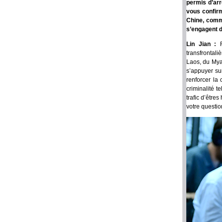
permis d’arr
vous confirm
Chine, comme
s’engagent d
Lin Jian :
transfrontali
Laos, du Mya
s’appuyer sur
renforcer la 
criminalité t
trafic d’être
votre questio