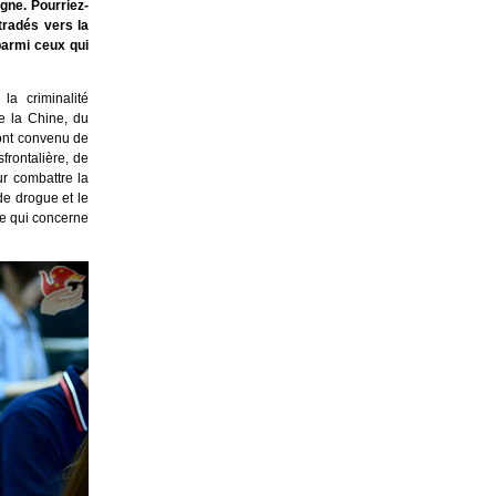
gne. Pourriez-
tradés vers la
parmi ceux qui
a criminalité
de la Chine, du
 ont convenu de
sfrontalière, de
ur combattre la
 de drogue et le
 ce qui concerne