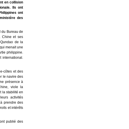
t en collision
nale. Ils ont
hilippines ont
 ministère des
el du Bureau de
a Chine et ses
a Qundao de la
 qui menait une
tie philippine.
international.
de-côtes et des
er le navire des
une présence à
hine, viole la
la stabilité en
urs activités
a à prendre des
its et intérêts
ont publié des