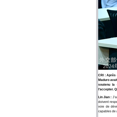
CRI : Après 
Maduro avait
soutenu la 
l’accepter. 
Lin Jian :
J’a
doivent resp
voie de dév
capables de g