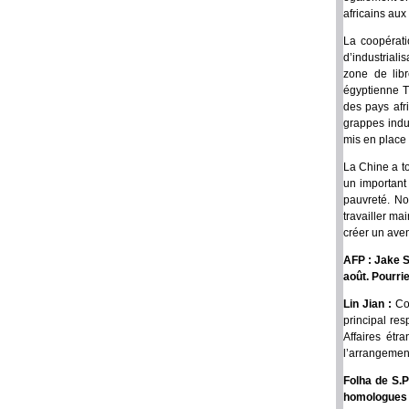
africains aux
La coopérati
d’industrial
zone de lib
égyptienne T
des pays afr
grappes indus
mis en place 
La Chine a to
un important
pauvreté. No
travailler ma
créer un aven
AFP : Jake S
août. Pourri
Lin Jian :
Co
principal re
Affaires ét
l’arrangemen
Folha de S.P
homologues 