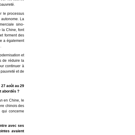
pauvreté.
er le processus
re autonome. La
erciale sino-
 la Chine, font
 et forment des
ine a également
.
odernisation et
s de réduire la
ur continuer à
a pauvreté et de
u 27 août au 29
nt abordés ?
an en Chine, le
ère chinois des
e qui concerne
ontre avec ses
intes avaient