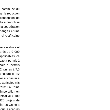
ion commune du
e, la réduction
 conception de
tié et franchise
 la coopération
changes et une
 sino-africaine
ne a élaboré et
 près de 9 000
applicables, ce
ncao a permis à
nois a permis
2 tonnes à 7,5
 culture du riz
ger et chacun a
s agricoles mis
ocaux. La Chine
’importation en
nitiative « 100
320 projets de
tés. La Chine a
pour les cadres