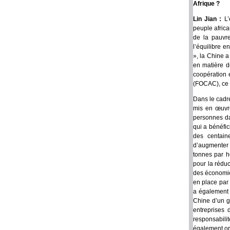
Afrique ?
Lin Jian :
L’
peuple africa
de la pauvre
l’équilibre e
», la Chine 
en matière d
coopération 
(FOCAC), ce 
Dans le cadr
mis en œuvre
personnes da
qui a bénéfic
des centain
d’augmenter 
tonnes par h
pour la rédu
des économies
en place par
a également o
Chine d’un gr
entreprises 
responsabili
également or