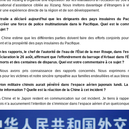
ome du Xizang a organisé une exposition sur les réalisations à l’occasion du 30e 
tional d’assistance ciblée au Xizang. Nous invitons davantage d’étrangers à vis
rir une expérience directe de la région et de son développement.
tralie a déclaré aujourd’hui que les dirigeants des pays insulaires du Pac
réer une force de police multinationale dans le Pacifique. Quel est le com
ujet ?
 Chine estime que les différentes parties doivent faire des efforts conjoints pou
t et la prospérité des pays insulaires du Pacifique.
 les rapports, le chef de l’autorité de l’eau de l’État de la mer Rouge, dans l’e
éclaration le 26 août, affirmant que l’effondrement du barrage d’Arbaat dans l’Ét
0 morts et des centaines de disparus. Quel est votre commentaire à ce sujet ?
Nous avons pris connaissance des rapports concernés. Nous exprimons 
pour les victimes et notre sincère sympathie aux familles endeuillées et aux bless
on militaire chinois aurait pénétré dans l’espace aérien japonais lundi. La 
e information ? Quelle est la réaction de la Chine à cet incident ?
 Chine et le Japon restent en communication sur cet incident. Je tiens à rappe
nois n’a aucunement l’intention de s’immiscer dans l’espace aérien d’un quelconqu