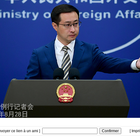
nvoyer ce lien à un ami ]
[ Impr