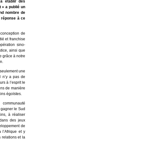
à établir des
 » a publié un
rand nombre de
e réponse à ce
 conception de
tié et franchise
opération sino-
stice, ainsi que
e grâce à notre
n.
s seulement une
l n’y a pas de
s à l’esprit le
ains de manière
ins égoïstes.
la communauté
« gagner le Sud
ns, à réaliser
 dans des jeux
éveloppement de
l’Afrique et y
relations et la