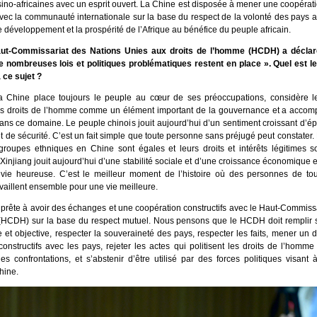
ino-africaines avec un esprit ouvert. La Chine est disposée à mener une coopération
avec la communauté internationale sur la base du respect de la volonté des pays af
 développement et la prospérité de l’Afrique au bénéfice du peuple africain.
ut-Commissariat des Nations Unies aux droits de l’homme (HCDH) a déclar
de nombreuses lois et politiques problématiques restent en place ». Quel est 
 ce sujet ?
a Chine place toujours le peuple au cœur de ses préoccupations, considère le
es droits de l’homme comme un élément important de la gouvernance et a accomp
dans ce domaine. Le peuple chinois jouit aujourd’hui d’un sentiment croissant d’
 de sécurité. C’est un fait simple que toute personne sans préjugé peut constater
groupes ethniques en Chine sont égales et leurs droits et intérêts légitimes s
Xinjiang jouit aujourd’hui d’une stabilité sociale et d’une croissance économique e
ie heureuse. C’est le meilleur moment de l’histoire où des personnes de to
vaillent ensemble pour une vie meilleure.
 prête à avoir des échanges et une coopération constructifs avec le Haut-Commissa
HCDH) sur la base du respect mutuel. Nous pensons que le HCDH doit remplir
 et objective, respecter la souveraineté des pays, respecter les faits, mener un 
onstructifs avec les pays, rejeter les actes qui politisent les droits de l’homme 
les confrontations, et s’abstenir d’être utilisé par des forces politiques visant 
Chine.