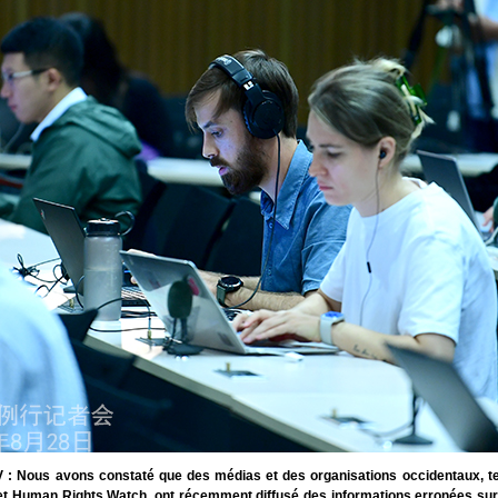
 : Nous avons constaté que des médias et des organisations occidentaux, t
t Human Rights Watch, ont récemment diffusé des informations erronées sur 