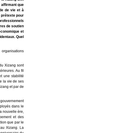
 affirmant que
e de vie et à
 prétexte pour
professionnels
res de soutien
 économique et
cidentaux. Quel
organisations
 du Xizang sont
rieures. Au fil
 une stabilité
e la vie de ses
izang et par de
u gouvernement
éployés dans le
a nouvelle ère,
ppement et des
tion que par le
 au Xizang. La