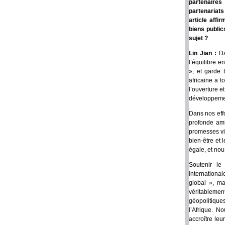
partenaires
partenariats
article affi
biens public
sujet ?
Lin Jian :
Da
l’équilibre e
», et garde 
africaine a t
l’ouverture e
développemen
Dans nos effo
profonde ami
promesses vid
bien-être et 
égale, et no
Soutenir le
internationa
global », ma
véritableme
géopolitique
l’Afrique. N
accroître leu