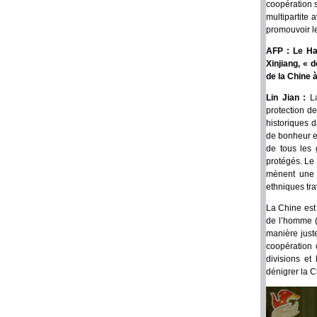
coopération s
multipartite 
promouvoir le
AFP : Le Ha
Xinjiang, « 
de la Chine à
Lin Jian :
L
protection d
historiques 
de bonheur et
de tous les 
protégés. Le 
mènent une v
ethniques tra
La Chine est
de l’homme (
manière juste
coopération c
divisions et 
dénigrer la 