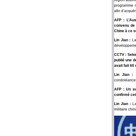
région auton
programme na
afin d’acqué
AFP : L’Aus
convenu de c
Chine à ce s
Lin Jian :
La
développemen
CCTV : Selon
publié une d
avait fait 6
Lin Jian :
condoléances 
AFP : Un avi
confirmé cett
Lin Jian :
La
militaire chi