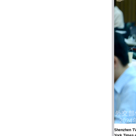
Shenzhen TV
York Times e