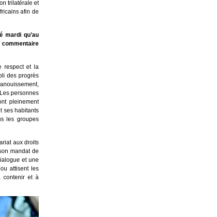
 trilatérale et
ricains afin de
é mardi qu’au
le commentaire
 respect et la
li des progrès
épanouissement,
. Les personnes
ont pleinement
t ses habitants
us les groupes
riat aux droits
 son mandat de
dialogue et une
ou attisent les
à contenir et à