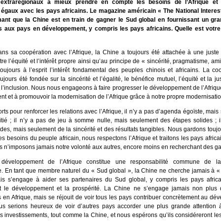
 extrarégionaux à mieux prendre en compte les besoins de l’Afrique et 
 égaux avec les pays africains. Le magazine américain « The National Interest
rmant que la Chine est en train de gagner le Sud global en fournissant un g
s aux pays en développement, y compris les pays africains. Quelle est votr
ns sa coopération avec l’Afrique, la Chine a toujours été attachée à une juste
ntre l’équité et l’intérêt propre ainsi qu’au principe de « sincérité, pragmatisme, ami
toujours à l’esprit l’intérêt fondamental des peuples chinois et africains. La co
oujours été fondée sur la sincérité et l’égalité, le bénéfice mutuel, l’équité et la ju
t l’inclusion. Nous nous engageons à faire progresser le développement de l’Afriqu
t et à promouvoir la modernisation de l’Afrique grâce à notre propre modernisatio
rts pour renforcer les relations avec l’Afrique, il n’y a pas d’agenda égoïste, mai
tié ; il n’y a pas de jeu à somme nulle, mais seulement des étapes solides ; i
es, mais seulement de la sincérité et des résultats tangibles. Nous gardons toujour
les besoins du peuple africain, nous respectons l’Afrique et traitons les pays afric
us n’imposons jamais notre volonté aux autres, encore moins en recherchant des ga
 développement de l’Afrique constitue une responsabilité commune de 
le. En tant que membre naturel du « Sud global », la Chine ne cherche jamais à 
is s’engage à aider ses partenaires du Sud global, y compris les pays africai
nt le développement et la prospérité. La Chine ne s’engage jamais non plus
s en Afrique, mais se réjouit de voir tous les pays contribuer concrètement au d
ous serions heureux de voir d’autres pays accorder une plus grande attention à 
rs investissements, tout comme la Chine, et nous espérons qu’ils considéreront les 