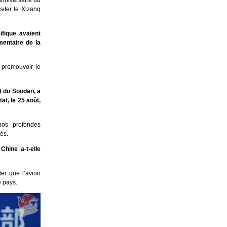
anniversaire du
iter le Xizang
ifique avaient
mentaire de la
r promouvoir le
st du Soudan, a
at, le 25 août,
nos profondes
és.
Chine a-t-elle
ler que l’avion
e pays.