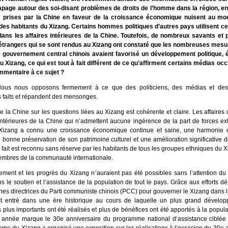
tapage autour des soi-disant problèmes de droits de l’homme dans la région, en
 prises par la Chine en faveur de la croissance économique nuisent au mod
 des habitants du Xizang. Certains hommes politiques d’autres pays utilisent ce
ans les affaires intérieures de la Chine. Toutefois, de nombreux savants et 
trangers qui se sont rendus au Xizang ont constaté que les nombreuses mesu
e gouvernement central chinois avaient favorisé un développement politique,
au Xizang, ce qui est tout à fait différent de ce qu’affirment certains médias oc
mmentaire à ce sujet ?
us nous opposons fermement à ce que des politiciens, des médias et des 
s faits et répandent des mensonges.
e la Chine sur les questions liées au Xizang est cohérente et claire. Les affaires
intérieures de la Chine qui n’admettent aucune ingérence de la part de forces exté
Xizang a connu une croissance économique continue et saine, une harmonie et
 bonne préservation de son patrimoine culturel et une amélioration significative d
 fait est reconnu sans réserve par les habitants de tous les groupes ethniques du X
bres de la communauté internationale.
ment et les progrès du Xizang n’auraient pas été possibles sans l’attention d
ns le soutien et l’assistance de la population de tout le pays. Grâce aux efforts d
nes directrices du Parti communiste chinois (PCC) pour gouverner le Xizang dans l
st entré dans une ère historique au cours de laquelle un plus grand dévelo
lus importants ont été réalisés et plus de bénéfices ont été apportés à la popula
 année marque le 30e anniversaire du programme national d’assistance ciblée