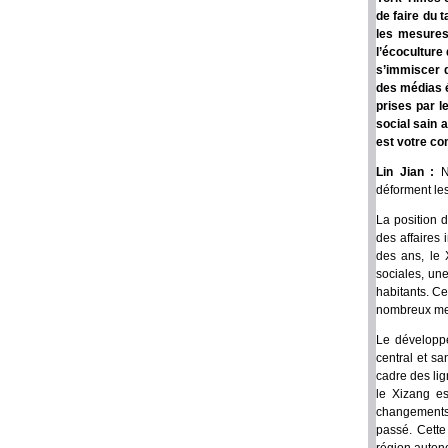
de faire du 
les mesures
l’écoculture
s’immiscer d
des médias é
prises par l
social sain 
est votre co
Lin Jian :
No
déforment le
La position d
des affaires 
des ans, le 
sociales, une
habitants. Ce
nombreux mem
Le développe
central et sa
cadre des lig
le Xizang e
changements p
passé. Cette