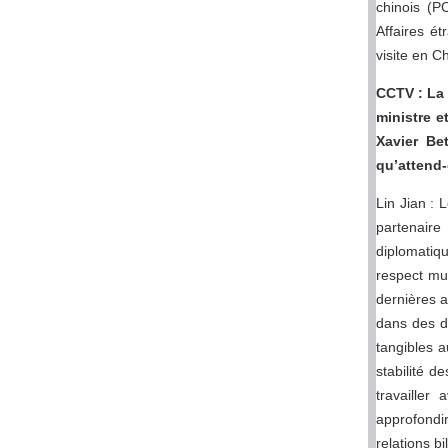
chinois (P
Affaires é
visite en 
CCTV : La 
ministre e
Xavier Be
qu’attend-e
Lin Jian :
partenair
diplomatiqu
respect mu
dernières a
dans des do
tangibles a
stabilité d
travailler
approfondi
relations b