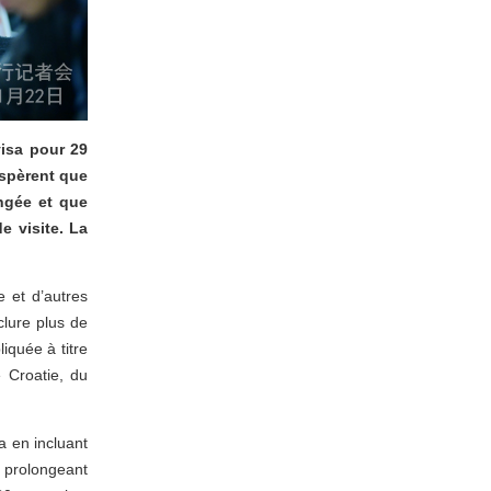
isa pour 29
espèrent que
ngée et que
e visite. La
e et d’autres
clure plus de
quée à titre
 Croatie, du
n.
a en incluant
n prolongeant