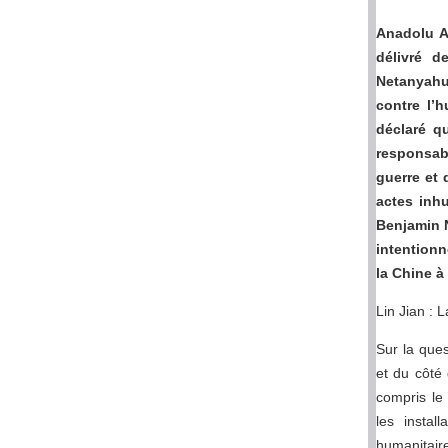
Anadolu Ag
délivré d
Netanyahu
contre l’
déclaré qu
responsab
guerre et 
actes inh
Benjamin N
intentionn
la Chine à
Lin Jian : 
Sur la ques
et du côté 
compris le 
les instal
humanitai