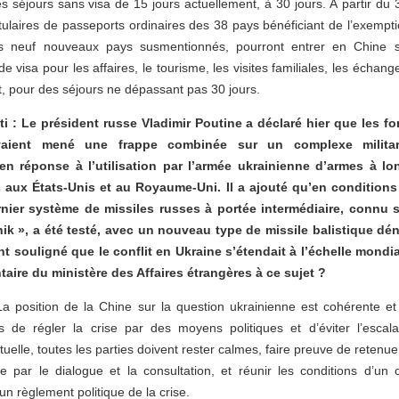
s séjours sans visa de 15 jours actuellement, à 30 jours. À partir d
itulaires de passeports ordinaires des 38 pays bénéficiant de l’exempti
es neuf nouveaux pays susmentionnés, pourront entrer en Chine 
 visa pour les affaires, le tourisme, les visites familiales, les échange
it, pour des séjours ne dépassant pas 30 jours.
i : Le président russe Vladimir Poutine a déclaré hier que les f
aient mené une frappe combinée sur un complexe militaro-
en réponse à l’utilisation par l’armée ukrainienne d’armes à l
 aux États-Unis et au Royaume-Uni. Il a ajouté qu’en condition
rnier système de missiles russes à portée intermédiaire, connu
ik », a été testé, avec un nouveau type de missile balistique dénu
t souligné que le conflit en Ukraine s’étendait à l’échelle mondia
aire du ministère des Affaires étrangères à ce sujet ?
La position de la Chine sur la question ukrainienne est cohérente et
s de régler la crise par des moyens politiques et d’éviter l’escal
ctuelle, toutes les parties doivent rester calmes, faire preuve de retenu
e par le dialogue et la consultation, et réunir les conditions d’un 
’un règlement politique de la crise.