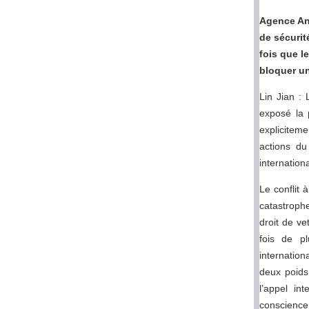
Agence Ana
de sécurit
fois que l
bloquer un
Lin Jian :
exposé la 
expliciteme
actions du
internationa
Le conflit
catastrophe
droit de ve
fois de p
internation
deux poids
l’appel in
conscience