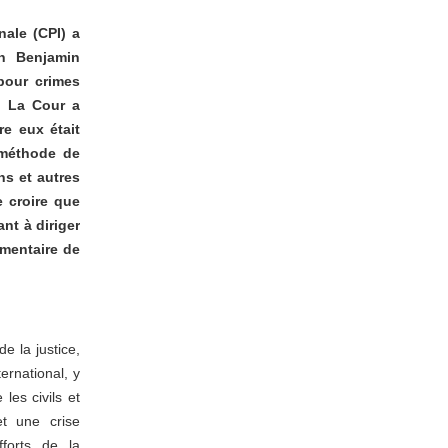
nale (CPI) a
en Benjamin
pour crimes
. La Cour a
re eux était
 méthode de
ns et autres
 croire que
nt à diriger
mmentaire de
e la justice,
ternational, y
les civils et
et une crise
forts de la