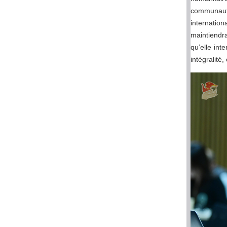
communauté i
internation
maintiendra
qu’elle int
intégralit