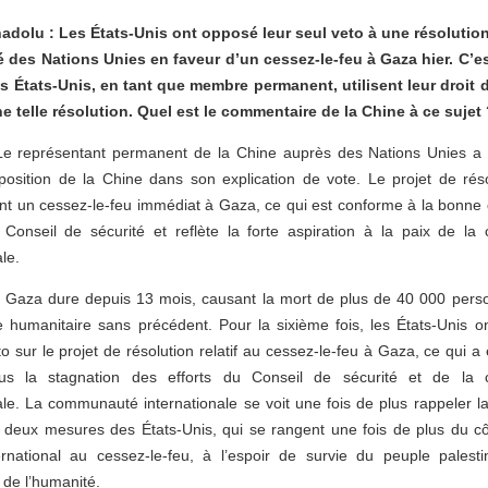
dolu : Les États-Unis ont opposé leur seul veto à une résolutio
é des Nations Unies en faveur d’un cessez-le-feu à Gaza hier. C’es
es États-Unis, en tant que membre permanent, utilisent leur droit 
e telle résolution. Quel est le commentaire de la Chine à ce sujet
 Le représentant permanent de la Chine auprès des Nations Unies a 
position de la Chine dans son explication de vote. Le projet de réso
nt un cessez-le-feu immédiat à Gaza, ce qui est conforme à la bonne 
 Conseil de sécurité et reflète la forte aspiration à la paix de l
le.
 à Gaza dure depuis 13 mois, causant la mort de plus de 40 000 pers
 humanitaire sans précédent. Pour la sixième fois, les États-Unis ont
to sur le projet de résolution relatif au cessez-le-feu à Gaza, ce qui a
lus la stagnation des efforts du Conseil de sécurité et de la
ale. La communauté internationale se voit une fois de plus rappeler la
 deux mesures des États-Unis, qui se rangent une fois de plus du c
ternational au cessez-le-feu, à l’espoir de survie du peuple palesti
 de l’humanité.