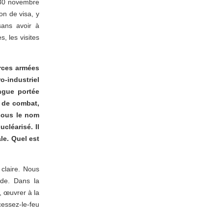
u 30 novembre
on de visa, y
sans avoir à
s, les visites
orces armées
industriel
ongue portée
s de combat,
 sous le nom
cléarisé. Il
le. Quel est
 claire. Nous
ade. Dans la
e, œuvrer à la
cessez-le-feu