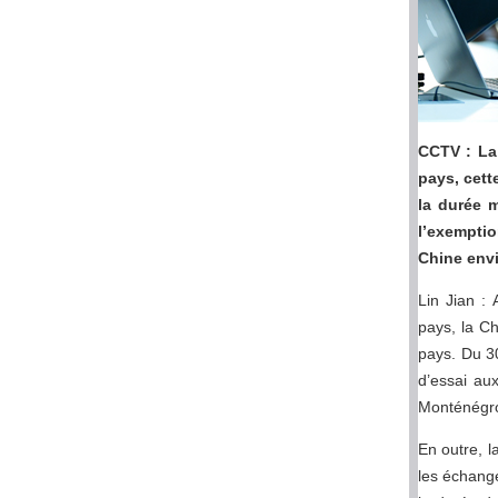
CCTV : La
pays, cett
la durée 
l’exemptio
Chine envi
Lin Jian :
pays, la Ch
pays. Du 3
d’essai au
Monténégro
En outre, l
les échange