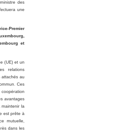
 ministre des
fectuera une
vice-Premier
 Luxembourg,
xembourg et
e (UE) et un
s relations
s attachés au
 commun. Ces
e coopération
des avantages
 maintenir la
e est prête à
ce mutuelle,
rès dans les