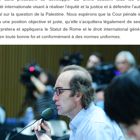
nternationale visant à réaliser l’équité et la justice et à défendre l’aut
al sur la question de la Palestine. Nous espérons que la Cour pénale i
 une position objective et juste, qu’elle s’acquittera légalement de ses
erprétera et appliquera le Statut de Rome et le droit international géné
é, en toute bonne foi et conformément à des normes uniformes.