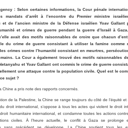
ency : Selon certaines informations, la Cour pénale internatio
es mandats d’arrêt à l’encontre du Premier ministre israéli
 et de l’ancien ministre de la Défense israélien Yoav Gallant 
humanité et crimes de guerre pendant la guerre d’Israël à Gaza
’elle avait des motifs raisonnables de croire que chacun d’ent
le du crime de guerre consistant à utiliser la famine comme
des crimes contre l’humanité consistant en meurtres, persécutio
umains. La Cour a également trouvé des motifs raisonnables de
etanyahu et Yoav Gallant ont commis le crime de guerre consista
ellement une attaque contre la population civile. Quel est le co
 ce sujet ?
La Chine a pris note des rapports concernés.
tion de la Palestine, la Chine se range toujours du côté de l’équité et d
du droit international, s’oppose à tous les actes qui violent le droit in
droit humanitaire international, et condamne toutes les actions contre 
lations civiles. À l’heure actuelle, le conflit à Gaza se prolonge 
re sans précédent se développe. La Chine soutient tous les ef