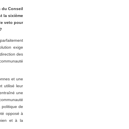
n du Conseil
t la sixième
de veto pour
 ?
parfaitement
lution exige
direction des
a communauté
onnes et une
 utilisé leur
 entraîné une
 communauté
 politique de
ôté opposé à
nien et à la