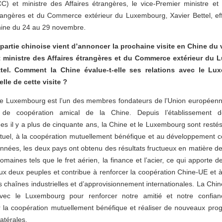
CC) et ministre des Affaires étrangères, le vice-Premier ministre et
trangères et du Commerce extérieur du Luxembourg, Xavier Bettel, ef
Chine du 24 au 29 novembre.
partie chinoise vient d’annoncer la prochaine visite en Chine du 
t ministre des Affaires étrangères et du Commerce extérieur du
ttel. Comment la Chine évalue-t-elle ses relations avec le Lu
lle de cette visite ?
 Le Luxembourg est l’un des membres fondateurs de l’Union européenn
e de coopération amical de la Chine. Depuis l’établissement de
es il y a plus de cinquante ans, la Chine et le Luxembourg sont resté
tuel, à la coopération mutuellement bénéfique et au développement
nnées, les deux pays ont obtenu des résultats fructueux en matière d
maines tels que le fret aérien, la finance et l’acier, ce qui apporte 
ux deux peuples et contribue à renforcer la coopération Chine-UE et à
es chaînes industrielles et d’approvisionnement internationales. La Chin
 avec le Luxembourg pour renforcer notre amitié et notre confian
r la coopération mutuellement bénéfique et réaliser de nouveaux prog
ilatérales.