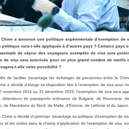
 Chine a annoncé une politique expérimentale d’exemption de v
e politique sera-t-elle appliquée à d’autres pays ? Certains pays 
maximale de séjour des voyageurs exemptés de visa sera prolo
n de visa sera autorisée pour un plus grand nombre de motifs d
sagera-t-elle cette possibilité ?
 Afin de faciliter davantage les échanges de personnes entre la Chin
ine a décidé d’élargir sa disposition liée à l’exemption de visa pour in
0 novembre 2024 au 31 décembre 2025, l’exemption de visa sera appli
x détenteurs de passeports ordinaires de Bulgarie, de Roumanie, de
, de Macédoine du Nord, de Malte, d’Estonie, de Lettonie et du Japo
a Chine a décidé d’optimiser davantage sa politique d’exemption de vis
s et les visites dans le champ d’application de l’exemption de visa, e