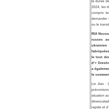
la durée de
2024, les t
compris l
demander de
ou le trans
RIA Novost
russes av
ukrainien 
fabriquées
le tout de
d’« Oreshn
a égalemen
le comment
Lin Jian : 
préconison
situation a
désescalad
rapide et d