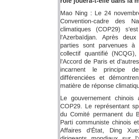
rôle jouera-t-elle dans la
Mao Ning : Le 24 novembre
Convention-cadre des N
climatiques (COP29) s’es
l’Azerbaïdjan. Après deux
parties sont parvenues à 
collectif quantifié (NCQG)
l’Accord de Paris et d’autre
incarnent le principe d
différenciées et démontrent
matière de réponse climatiq
Le gouvernement chinois 
COP29. Le représentant spé
du Comité permanent du Bu
Parti communiste chinois et
Affaires d’État, Ding Xu
dirigeants mondiaux sur l’