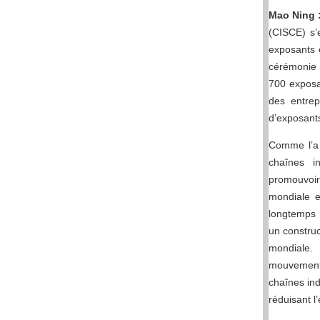
Mao Ning
(CISCE) s’
exposants e
cérémonie 
700 exposa
des entrep
d’exposant
Comme l’a s
chaînes i
promouvoi
mondiale e
longtemps 
un construc
mondiale.
mouvements 
chaînes ind
réduisant 