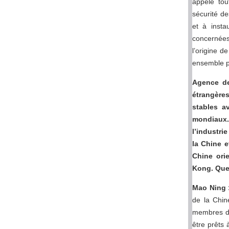
appelé tou
sécurité de
et à insta
concernées
l’origine d
ensemble p
Agence de
étrangères
stables a
mondiaux
l’industri
la Chine e
Chine orie
Kong. Quel
Mao Ning
de la Chin
membres du
être prêts 