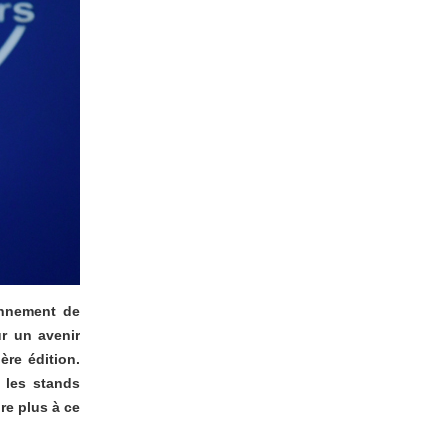
onnement de
r un avenir
ère édition.
 les stands
re plus à ce