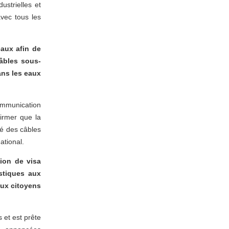
strielles et
avec tous les
aux afin de
âbles sous-
ans les eaux
ommunication
irmer que la
té des câbles
ernational.
ion de visa
stiques aux
aux citoyens
 et est prête