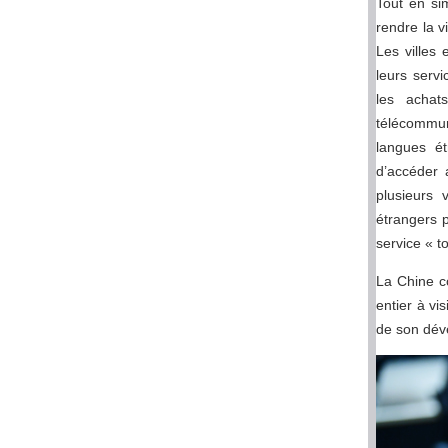
Tout en si
rendre la v
Les villes
leurs servi
les achat
télécommuni
langues ét
d’accéder 
plusieurs 
étrangers p
service « t
La Chine co
entier à vi
de son dév