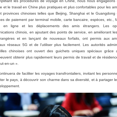
mplifiant les procédures de voyage en Chine, nous nous engageons
ie et le travail en Chine plus pratiques et plus confortables pour les am
 et provinces chinoises telles que Beijing, Shanghai et le Guangdong
ces de paiement par terminal mobile, carte bancaire, espèces, etc., fac
s en ligne et les déplacements des amis étrangers. Les op
cations chinois, en ajoutant des points de service, en améliorant le
rangères et en lançant de nouveaux forfaits, ont permis aux am
aux réseaux 5G et de l’utiliser plus facilement. Les autorités admin
villes chinoises ont ouvert des guichets uniques spéciaux grâce 
euvent obtenir plus rapidement leurs permis de travail et de résiden
out-en-un ».
ntinuera de faciliter les voyages transfrontaliers, invitant les perso
siter le pays, à découvrir son charme dans sa diversité, et à partager l
eloppement.