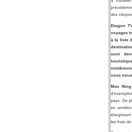
à travaill
précédemme
des citoyen
Dragon TV
voyages tr
à la list
destinatio
sont dev
touristiqu
nombreuse
vous nous 
Mao Ning
d’exemptio
pays. De pl
en amélior
élargissant
les frais d