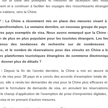
er sur la base des politiques et mesures de facilitation des vis
nt et à continuer à faciliter les voyages des ressortissants étrange
s irakiens, vers la Chine.
 : La Chine a récemment mis en place des mesures visant à fa
ansfrontaliers. La semaine dernière, un nouveau groupe de pays 
e des pays exemptés de visa. Nous avons remarqué que la Chine 
n de plus en plus populaire pour les touristes étrangers. Les li
enus des tendances de recherche sur de nombreuses p
es, et le nombre de réservations pour des circuits en Chine a 
s plateformes touristiques étrangères de commerce électronique
donner plus de détails ?
 :
Depuis la fin de l’année dernière, la Chine a mis en œuvre de
n de visa pour 38 pays et a conclu des accords d’exemption totale de
us, elle a rendu les demandes de visa pour la Chine plus efficaces et
ant le formulaire de demande de visa, en annulant les réservations
 le champ d’application de l’exemption de prise d’empreintes digitales,
e visa et en prenant d’autres mesures.