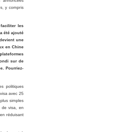
as annoncées
rs, y compris
ciliter les
a été ajouté
devient une
eux en Chine
lateformes
bondi sur de
. Pourriez-
s politiques
 visa avec 25
 plus simples
 de visa, en
 en réduisant