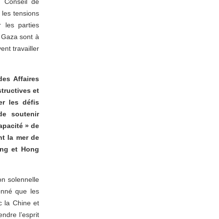
u Conseil de
 les tensions
 les parties
 Gaza sont à
ent travailler
es Affaires
tructives et
r les défis
e soutenir
apacité » de
nt la mer de
zang et Hong
on solennelle
onné que les
 la Chine et
ndre l’esprit