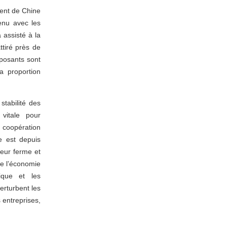
ment de Chine
tenu avec les
 assisté à la
tiré près de
posants sont
a proportion
stabilité des
 vitale pour
 coopération
e est depuis
seur ferme et
de l’économie
ique et les
erturbent les
 entreprises,