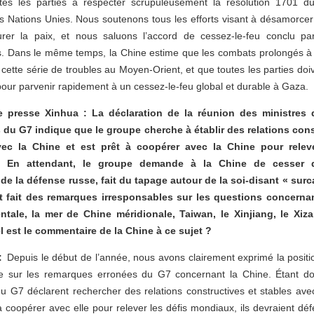
tes les parties à respecter scrupuleusement la résolution 1701 d
s Nations Unies. Nous soutenons tous les efforts visant à désamorcer
urer la paix, et nous saluons l’accord de cessez-le-feu conclu par
. Dans le même temps, la Chine estime que les combats prolongés à
e cette série de troubles au Moyen-Orient, et que toutes les parties doiv
our parvenir rapidement à un cessez-le-feu global et durable à Gaza.
 presse Xinhua : La déclaration de la réunion des ministres d
 du G7 indique que le groupe cherche à établir des relations cons
vec la Chine et est prêt à coopérer avec la Chine pour releve
. En attendant, le groupe demande à la Chine de cesser d
e de la défense russe, fait du tapage autour de la soi-disant « surc
t fait des remarques irresponsables sur les questions concerna
ntale, la mer de Chine méridionale, Taiwan, le Xinjiang, le Xi
 est le commentaire de la Chine à ce sujet ?
 :
Depuis le début de l’année, nous avons clairement exprimé la positi
e sur les remarques erronées du G7 concernant la Chine. Étant d
 G7 déclarent rechercher des relations constructives et stables avec
à coopérer avec elle pour relever les défis mondiaux, ils devraient défe