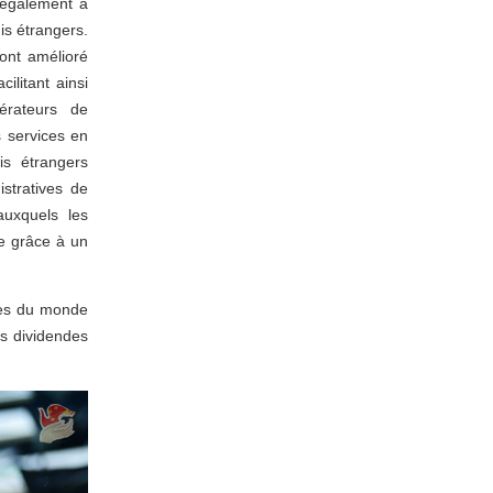
 également à
is étrangers.
 ont amélioré
ilitant ainsi
érateurs de
s services en
is étrangers
istratives de
auxquels les
ce grâce à un
nnes du monde
es dividendes