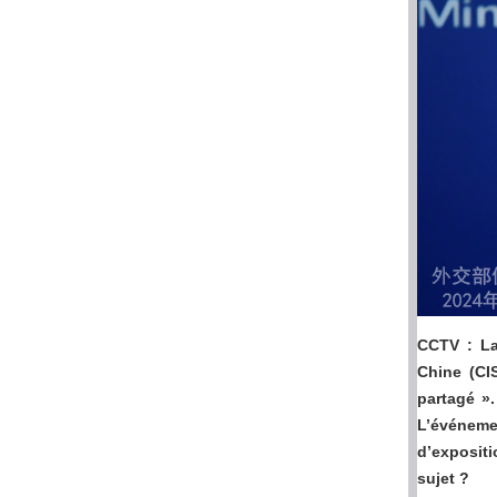
CCTV : La
Chine (CI
partagé ».
L’événeme
d’expositi
sujet ?