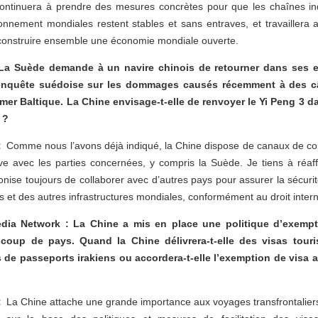
ontinuera à prendre des mesures concrètes pour que les chaînes indu
onnement mondiales restent stables et sans entraves, et travaillera 
construire ensemble une économie mondiale ouverte.
 La Suède demande à un navire chinois de retourner dans ses e
 l’enquête suédoise sur les dommages causés récemment à des c
mer Baltique. La Chine envisage-t-elle de renvoyer le Yi Peng 3 d
 ?
 :
Comme nous l’avons déjà indiqué, la Chine dispose de canaux de c
ve avec les parties concernées, y compris la Suède. Je tiens à réaff
nise toujours de collaborer avec d’autres pays pour assurer la sécuri
s et des autres infrastructures mondiales, conformément au droit int
ia Network : La Chine a mis en place une politique d’exempt
coup de pays. Quand la Chine délivrera-t-elle des visas touri
 de passeports irakiens ou accordera-t-elle l’exemption de visa 
 :
La Chine attache une grande importance aux voyages transfrontaliers