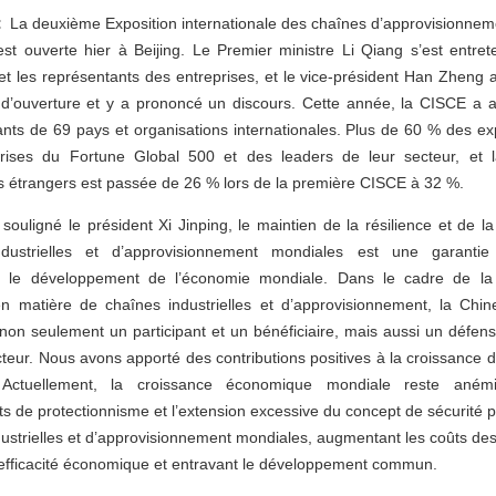
 :
La deuxième Exposition internationale des chaînes d’approvisionne
est ouverte hier à Beijing. Le Premier ministre Li Qiang s’est entre
t les représentants des entreprises, et le vice-président Han Zheng a
d’ouverture et y a prononcé un discours. Cette année, la CISCE a at
nts de 69 pays et organisations internationales. Plus de 60 % des ex
rises du Fortune Global 500 et des leaders de leur secteur, et l
s étrangers est passée de 26 % lors de la première CISCE à 32 %.
ouligné le président Xi Jinping, le maintien de la résilience et de la 
ndustrielles et d’approvisionnement mondiales est une garantie
r le développement de l’économie mondiale. Dans le cadre de la
n matière de chaînes industrielles et d’approvisionnement, la Chin
non seulement un participant et un bénéficiaire, mais aussi un défen
teur. Nous avons apporté des contributions positives à la croissance 
 Actuellement, la croissance économique mondiale reste aném
de protectionnisme et l’extension excessive du concept de sécurité p
ustrielles et d’approvisionnement mondiales, augmentant les coûts des
l’efficacité économique et entravant le développement commun.