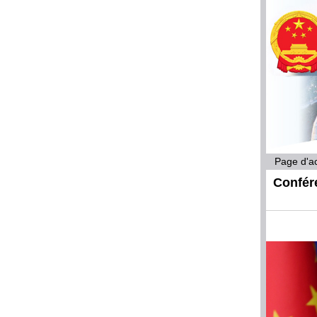
Page d'ac
Confér