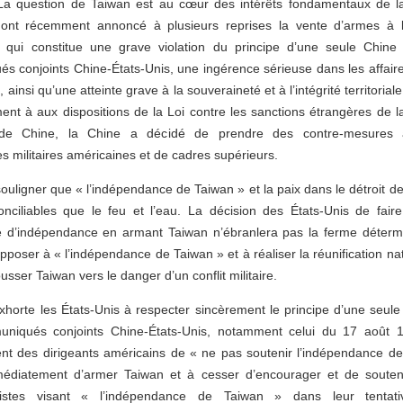
 La question de Taiwan est au cœur des intérêts fondamentaux de l
 ont récemment annoncé à plusieurs reprises la vente d’armes à 
 qui constitue une grave violation du principe d’une seule Chine 
 conjoints Chine-États-Unis, une ingérence sérieuse dans les affaire
 ainsi qu’une atteinte grave à la souveraineté et à l’intégrité territorial
nt à aux dispositions de la Loi contre les sanctions étrangères de l
 de Chine, la Chine a décidé de prendre des contre-mesures à
es militaires américaines et de cadres supérieurs.
souligner que « l’indépendance de Taiwan » et la paix dans le détroit d
conciliables que le feu et l’eau. La décision des États-Unis de fair
d’indépendance en armant Taiwan n’ébranlera pas la ferme détermi
pposer à « l’indépendance de Taiwan » et à réaliser la réunification nat
usser Taiwan vers le danger d’un conflit militaire.
horte les États-Unis à respecter sincèrement le principe d’une seule
uniqués conjoints Chine-États-Unis, notamment celui du 17 août 1
nt des dirigeants américains de « ne pas soutenir l’indépendance de
édiatement d’armer Taiwan et à cesser d’encourager et de souteni
nistes visant « l’indépendance de Taiwan » dans leur tentativ