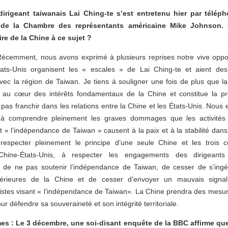
irigeant taiwanais Lai Ching-te s’est entretenu hier par télép
 de la Chambre des représentants américaine Mike Johnson. 
e de la Chine à ce sujet ?
 Récemment, nous avons exprimé à plusieurs reprises notre vive oppos
ats-Unis organisent les « escales » de Lai Ching-te et aient des 
 avec la région de Taiwan. Je tiens à souligner une fois de plus que l
 au cœur des intérêts fondamentaux de la Chine et constitue la pr
pas franchir dans les relations entre la Chine et les États-Unis. Nous 
 à comprendre pleinement les graves dommages que les activités 
 « l’indépendance de Taiwan » causent à la paix et à la stabilité dans 
respecter pleinement le principe d’une seule Chine et les trois
 Chine-États-Unis, à respecter les engagements des dirigeants 
de ne pas soutenir l’indépendance de Taiwan, de cesser de s’ingé
ntérieures de la Chine et de cesser d’envoyer un mauvais signa
istes visant « l’indépendance de Taiwan». La Chine prendra des mesur
ur défendre sa souveraineté et son intégrité territoriale.
es : Le 3 décembre, une soi-disant enquête de la BBC affirme qu