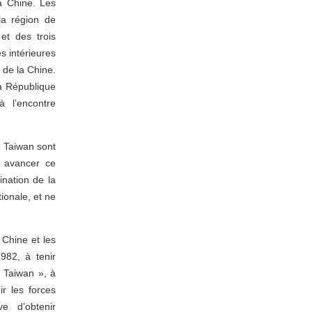
a Chine. Les
la région de
et des trois
s intérieures
e de la Chine.
a République
 l’encontre
e Taiwan sont
e avancer ce
nation de la
ionale, et ne
 Chine et les
982, à tenir
 Taiwan », à
r les forces
e d’obtenir