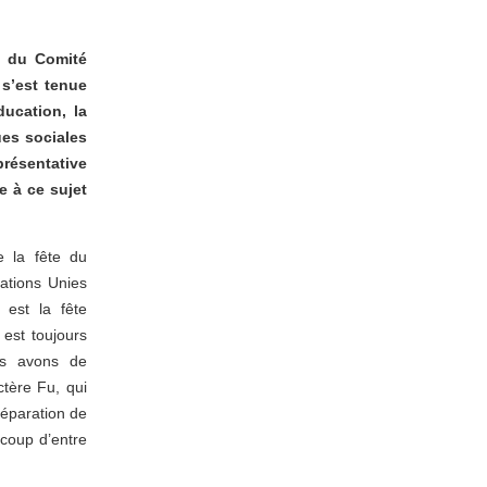
n du Comité
 s’est tenue
ducation, la
ues sociales
présentative
e à ce sujet
e la fête du
Nations Unies
 est la fête
 est toujours
us avons de
ctère Fu, qui
réparation de
ucoup d’entre