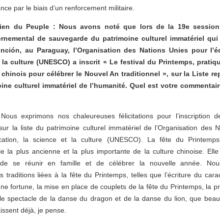
nce par le biais d’un renforcement militaire.
ien du Peuple : Nous avons noté que lors de la 19e sessio
ernemental de sauvegarde du patrimoine culturel immatériel qui
unción, au Paraguay, l’Organisation des Nations Unies pour l’é
 la culture (UNESCO) a inscrit « Le festival du Printemps, pratiq
chinois pour célébrer le Nouvel An traditionnel », sur la Liste re
ine culturel immatériel de l’humanité. Quel est votre commentair
 Nous exprimons nos chaleureuses félicitations pour l’inscription d
ur la liste du patrimoine culturel immatériel de l’Organisation des 
cation, la science et la culture (UNESCO). La fête du Printemps
lle la plus ancienne et la plus importante de la culture chinoise. Elle
n de se réunir en famille et de célébrer la nouvelle année. No
traditions liées à la fête du Printemps, telles que l’écriture du cara
nne fortune, la mise en place de couplets de la fête du Printemps, la p
t le spectacle de la danse du dragon et de la danse du lion, que bea
ssent déjà, je pense.