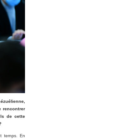
ézuélienne,
e rencontrer
ls de cette
?
ut temps. En