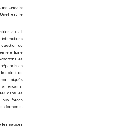
hone avec le
Quel est le
ition au fait
interactions
a question de
emière ligne
exhortons les
séparatistes
le détroit de
 communiqués
américains,
rer dans les
l aux forces
es fermes et
e les sauces