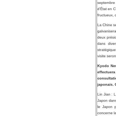
septembre d
d’État en C
fructueux, 
La Chine se
galvanisera
deux présid
dans dive
stratégique
visite sero
Kyodo News
effectuera
consultati
japonais. 
Lin Jian :
Japon dans
le Japon p
concerne la