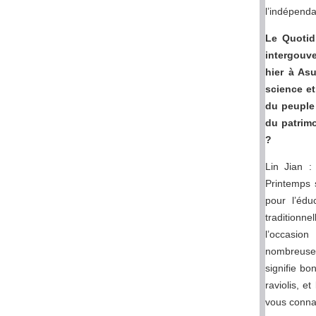
l’indépenda
Le Quotid
intergouv
hier à As
science et
du peuple 
du patrimo
?
Lin Jian :
Printemps s
pour l’édu
traditionne
l’occasio
nombreuses 
signifie bo
raviolis, e
vous connai