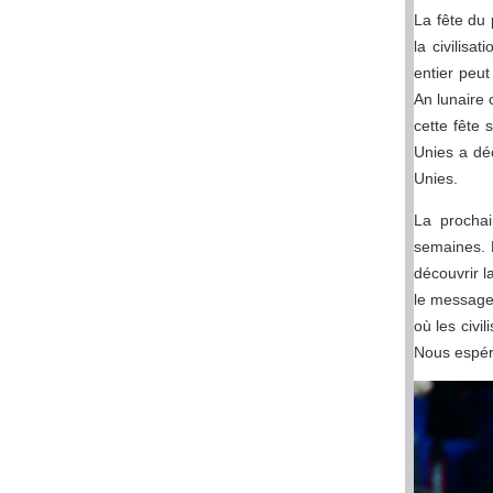
La fête du 
la civilisa
entier peut
An lunaire 
cette fête
Unies a déc
Unies.
La prochai
semaines. N
découvrir l
le message 
où les civi
Nous espér