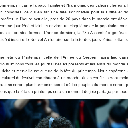
printemps incarne la paix, l’amitié et l’harmonie, des valeurs chères à l
tion chinoises, ce qui en fait une fête significative pour la Chine et 
 profiter. À l’heure actuelle, près de 20 pays dans le monde ont dési
comme jour férié officiel, et environ un cinquième de la population mon
 sous différentes formes. L’année dernière, la 78e Assemblée général
idé d’inscrire le Nouvel An lunaire sur la liste des jours fériés flottan
ne fête du Printemps, celle de l’Année du Serpent, aura lieu dans
ous invitons tous les journalistes ici présents et les amis du monde e
a riche et merveilleuse culture de la fête du printemps. Nous espérons
culturel du festival contribuera à un monde où les conflits seront mo
lisations seront plus harmonieuses et où les peuples du monde seront 
ons que la fête du printemps sera un moment de joie partagé par tous