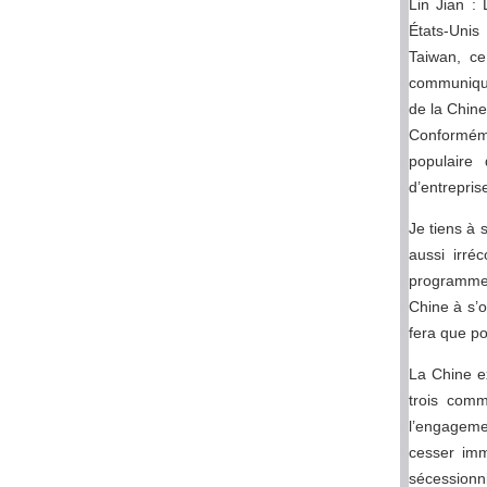
Lin Jian :
États-Unis
Taiwan, ce
communiqués
de la Chine,
Conforméme
populaire
d’entrepris
Je tiens à 
aussi irré
programme 
Chine à s’o
fera que po
La Chine ex
trois comm
l’engageme
cesser imm
sécession