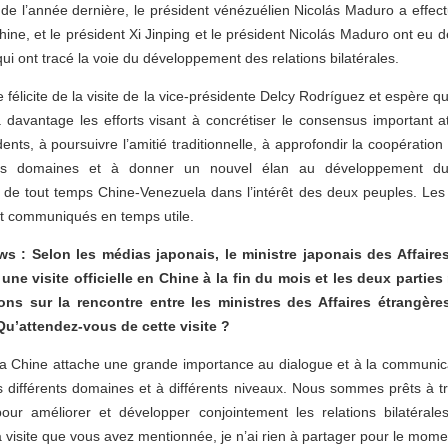
e l’année dernière, le président vénézuélien Nicolás Maduro a effect
hine, et le président Xi Jinping et le président Nicolás Maduro ont eu d
qui ont tracé la voie du développement des relations bilatérales.
 félicite de la visite de la vice-présidente Delcy Rodríguez et espère qu
 davantage les efforts visant à concrétiser le consensus important at
ents, à poursuivre l’amitié traditionnelle, à approfondir la coopératio
rs domaines et à donner un nouvel élan au développement du 
 de tout temps Chine-Venezuela dans l’intérêt des deux peuples. Les 
nt communiqués en temps utile.
 : Selon les médias japonais, le ministre japonais des Affaire
 une visite officielle en Chine à la fin du mois et les deux partie
ons sur la rencontre entre les ministres des Affaires étrangère
Qu’attendez-vous de cette visite ?
 La Chine attache une grande importance au dialogue et à la communic
 différents domaines et à différents niveaux. Nous sommes prêts à tr
our améliorer et développer conjointement les relations bilatérale
 visite que vous avez mentionnée, je n’ai rien à partager pour le mome