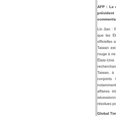
AFP : Le d
président
commentair
Lin Jian :
que les Ét
officielles
Taiwan est
rouge à ne 
États-Unis
recherchant
Taiwan, à 
conjoints
notamment 
affaires i
sécessionn
résolues po
Global Tim