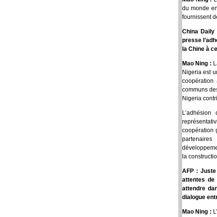
du monde enti
fournissent d
China Daily
presse l’adh
la Chine à ce
Mao Ning :
L
Nigeria est u
coopération
communs des 
Nigeria cont
L’adhésion 
représentativ
coopération 
partenaire
développemen
la construct
AFP : Juste 
attentes de
attendre da
dialogue entr
Mao Ning :
L