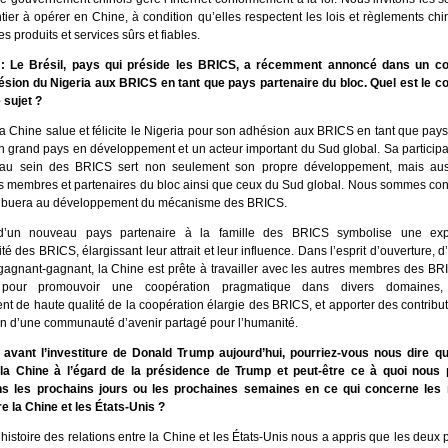
er à opérer en Chine, à condition qu’elles respectent les lois et règlements chin
es produits et services sûrs et fiables.
 : Le Brésil, pays qui préside les BRICS, a récemment annoncé dans un 
ésion du Nigeria aux BRICS en tant que pays partenaire du bloc. Quel est le 
 sujet ?
a Chine salue et félicite le Nigeria pour son adhésion aux BRICS en tant que pays
n grand pays en développement et un acteur important du Sud global. Sa participat
 au sein des BRICS sert non seulement son propre développement, mais auss
membres et partenaires du bloc ainsi que ceux du Sud global. Nous sommes con
ribuera au développement du mécanisme des BRICS.
d’un nouveau pays partenaire à la famille des BRICS symbolise une ex
ité des BRICS, élargissant leur attrait et leur influence. Dans l’esprit d’ouverture, d
gagnant-gagnant, la Chine est prête à travailler avec les autres membres des BR
s pour promouvoir une coopération pragmatique dans divers domaines, 
t de haute qualité de la coopération élargie des BRICS, et apporter des contribu
ion d’une communauté d’avenir partagé pour l’humanité.
avant l’investiture de Donald Trump aujourd’hui, pourriez-vous nous dire qu
 la Chine à l’égard de la présidence de Trump et peut-être ce à quoi nous
ns les prochains jours ou les prochaines semaines en ce qui concerne les r
e la Chine et les États-Unis ?
’histoire des relations entre la Chine et les États-Unis nous a appris que les deux