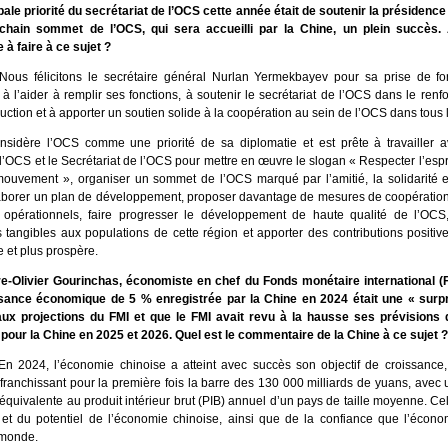
pale priorité du secrétariat de l’OCS cette année était de soutenir la présidence
ochain sommet de l’OCS, qui sera accueilli par la Chine, un plein succès.
à faire à ce sujet ?
Nous félicitons le secrétaire général Nurlan Yermekbayev pour sa prise de fo
à l’aider à remplir ses fonctions, à soutenir le secrétariat de l’OCS dans le ren
uction et à apporter un soutien solide à la coopération au sein de l’OCS dans tous
sidère l’OCS comme une priorité de sa diplomatie et est prête à travailler a
’OCS et le Secrétariat de l’OCS pour mettre en œuvre le slogan « Respecter l’esp
ouvement », organiser un sommet de l’OCS marqué par l’amitié, la solidarité et
laborer un plan de développement, proposer davantage de mesures de coopération,
opérationnels, faire progresser le développement de haute qualité de l’OCS
us tangibles aux populations de cette région et apporter des contributions posit
e et plus prospère.
e-Olivier Gourinchas, économiste en chef du Fonds monétaire international (F
sance économique de 5 % enregistrée par la Chine en 2024 était une « surpr
aux projections du FMI et que le FMI avait revu à la hausse ses prévisions
our la Chine en 2025 et 2026. Quel est le commentaire de la Chine à ce sujet ?
En 2024, l’économie chinoise a atteint avec succès son objectif de croissance,
ranchissant pour la première fois la barre des 130 000 milliards de yuans, avec
quivalente au produit intérieur brut (PIB) annuel d’un pays de taille moyenne. C
e et du potentiel de l’économie chinoise, ainsi que de la confiance que l’écono
 monde.