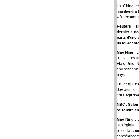
La Chine re
maintiendra 
» à l’économ
Reuters : Ti
dernier a dé
parts d’une 
un tel accor
Mao Ning :
L
utilisateurs 
États-Unis. 
environnement
pays.
En ce qui con
devraient êt
S’il s’agit d
NBC : Selon 
se rendre en
Mao Ning :
stratégique d
et de la coo
contrôler cor