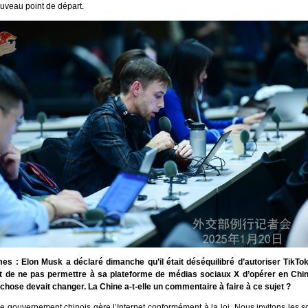
ouveau point de départ.
mes : Elon Musk a déclaré dimanche qu’il était déséquilibré d’autoriser TikTo
t de ne pas permettre à sa plateforme de médias sociaux X d’opérer en Chine
chose devait changer. La Chine a-t-elle un commentaire à faire à ce sujet ?
e gouvernement chinois gère l’Internet conformément à la loi. Nous invitons les so