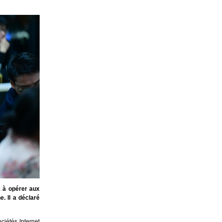
k à opérer aux
. Il a déclaré
ciétés Internet