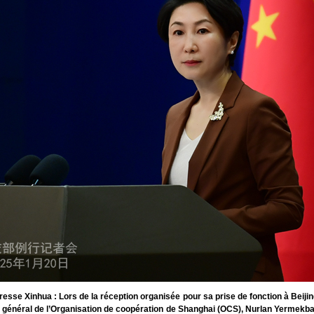
esse Xinhua : Lors de la réception organisée pour sa prise de fonction à Beijing
e général de l’Organisation de coopération de Shanghai (OCS), Nurlan Yermekba