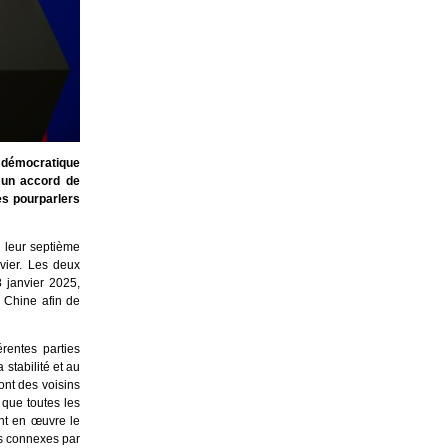
 démocratique
 un accord de
es pourparlers
 leur septième
vier. Les deux
8 janvier 2025,
a Chine afin de
rentes parties
 stabilité et au
ont des voisins
 que toutes les
ent en œuvre le
ns connexes par