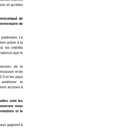
ois et qu’elles
communiqué de
commentaire de
 partenaire. Le
ion active à la
i les intérêts
vaincus que le
pansion de la
’inclusion et de
ICS et les pays
améliorer le
tions accrues à
elles sont les
 pouvons nous
elations et le
 pays gagnent à