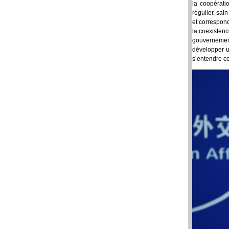
la coopérati
régulier, sai
et correspon
la coexistenc
gouvernement
développer u
s’entendre co