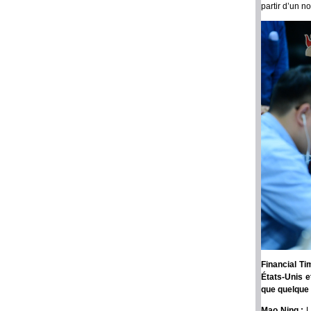
partir d’un n
Financial Ti
États-Unis e
que quelque 
Mao Ning :
L