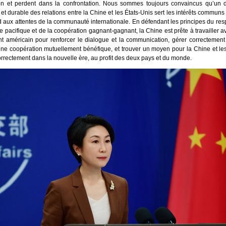
on et perdent dans la confrontation. Nous sommes toujours convaincus qu’un
n et durable des relations entre la Chine et les États-Unis sert les intérêts commun
d aux attentes de la communauté internationale. En défendant les principes du res
e pacifique et de la coopération gagnant-gagnant, la Chine est prête à travailler 
 américain pour renforcer le dialogue et la communication, gérer correctement l
ne coopération mutuellement bénéfique, et trouver un moyen pour la Chine et les
rrectement dans la nouvelle ère, au profit des deux pays et du monde.