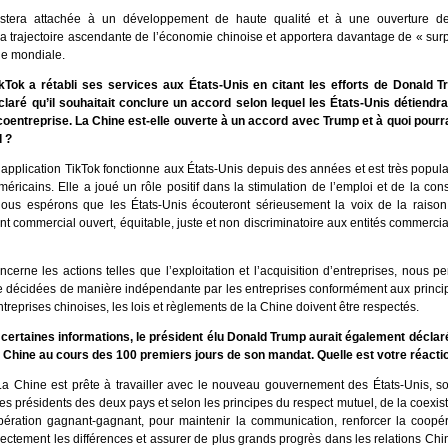
stera attachée à un développement de haute qualité et à une ouverture de
la trajectoire ascendante de l’économie chinoise et apportera davantage de « surp
ie mondiale.
kTok a rétabli ses services aux États-Unis en citant les efforts de Donald 
claré qu’il souhaitait conclure un accord selon lequel les États-Unis détiendr
coentreprise. La Chine est-elle ouverte à un accord avec Trump et à quoi pourr
d ?
’application TikTok fonctionne aux États-Unis depuis des années et est très popul
américains. Elle a joué un rôle positif dans la stimulation de l’emploi et de la c
Nous espérons que les États-Unis écouteront sérieusement la voix de la raison e
 commercial ouvert, équitable, juste et non discriminatoire aux entités commercia
cerne les actions telles que l’exploitation et l’acquisition d’entreprises, nous p
re décidées de manière indépendante par les entreprises conformément aux princi
’entreprises chinoises, les lois et règlements de la Chine doivent être respectés.
certaines informations, le président élu Donald Trump aurait également déclaré 
 Chine au cours des 100 premiers jours de son mandat. Quelle est votre réactio
La Chine est prête à travailler avec le nouveau gouvernement des États-Unis, so
es présidents des deux pays et selon les principes du respect mutuel, de la coexis
pération gagnant-gagnant, pour maintenir la communication, renforcer la coopéra
rectement les différences et assurer de plus grands progrès dans les relations Chi