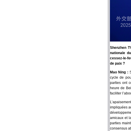
Shenzhen TV
nationale d
cessez-le-fe
de paix ?
Mao Ning :
cycle de pou
parties ont c
heure de Bei
faciliter l’a
L’apaisemen
impliquées au
développemen
amicaux et l
parties main
consensus at