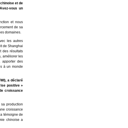
 chinoise et de
 Avez-vous un
nction et nous
forcement de sa
 les domaines.
vec les autres
rit de Shanghai
 des résultats
 améliorer les
, apporter des
ives à un monde
MI), a déclaré
ise positive »
 de croissance
 sa production
 une croissance
ela témoigne de
mie chinoise a