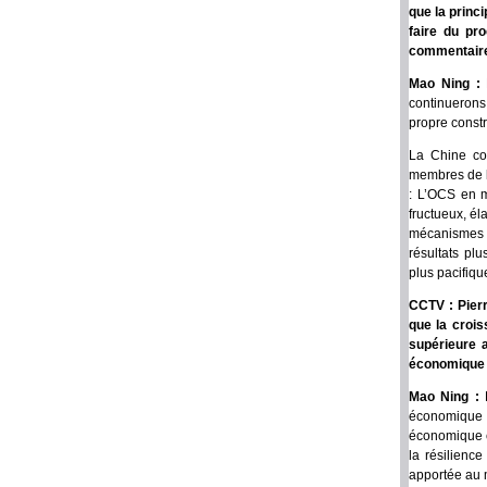
que la princi
faire du pr
commentaire 
Mao Ning :
continuerons 
propre constr
La Chine con
membres de l
: L’OCS en m
fructueux, é
mécanismes 
résultats pl
plus pacifiqu
CCTV : Pierr
que la crois
supérieure 
économique p
Mao Ning :
économique f
économique é
la résilienc
apportée au