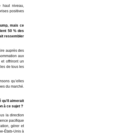
 haut niveau,
rises positives
Trump, mais ce
aient 50 % des
ait ressembler
aire auprès des
onsommation aux
t offriront un
les de tous les
ensons qu’elles
pes du marché.
qu’il aimerait
n à ce sujet ?
us la direction
tence pacifique
tion, gérer et
ne-États-Unis à