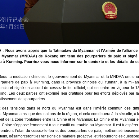
 : Nous avons appris que la Tatmadaw du Myanmar et l’Armée de l’alliance
u Myanmar (MNDAA) de Kokang ont tenu des pourparlers de paix et signé
u à Kunming. Pourriez-vous nous informer sur le contexte et les détails de c
Sous la médiation chinoise, le gouvernement du Myanmar et la MNDAA ont tenu
rparlers de paix à Kunming, dans la province chinoise du Yunnan, à la mi-jan
onclu et signé un accord de cessez-le-feu officiel, qui est entré en vigueur le 1
jing. Les deux parties ont exprimé leur gratitude pour les efforts déployés par l
boutissement des pourparlers.
t des tensions dans le nord du Myanmar est dans l’intérêt commun des diffé
 Myanmar ainsi que des nations de la région, et cela contribuera à la sécurité, à la
t de la zone frontalière entre la Chine et le Myanmar. La Chine et le Myanmar s
a Chine s’oppose fermement à tout conflit ou trouble au Myanmar. Il est à espérer
tiendront l’élan du cessez-le-feu et des pourparlers de paix, mettront sérieusem
teint, désamorceront les tensions de manière proactive, et résoudront les questio