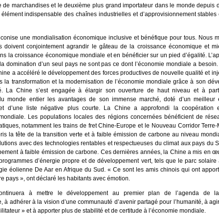
de marchandises et le deuxième plus grand importateur dans le monde depuis 
 élément indispensable des chaînes industrielles et d’approvisionnement stables 
conise une mondialisation économique inclusive et bénéfique pour tous. Nous 
s doivent conjointement agrandir le gâteau de la croissance économique et mieu
ns la croissance économique mondiale et en bénéficier sur un pied d’égalité. L’
 la domination d’un seul pays ne sont pas ce dont l’économie mondiale a besoin.
ine a accéléré le développement des forces productives de nouvelle qualité et inj
s la transformation et la modernisation de l’économie mondiale grâce à son dé
té. La Chine s’est engagée à élargir son ouverture de haut niveau et à par
 du monde entier les avantages de son immense marché, doté d’un meilleur 
et d’une liste négative plus courte. La Chine a approfondi la coopération
 mondiale. Les populations locales des régions concernées bénéficient de résea
ratiques, notamment les trains de fret Chine-Europe et le Nouveau Corridor Terre-
ris la tête de la transition verte et à faible émission de carbone au niveau mond
olutions avec des technologies rentables et respectueuses du climat aux pays du 
pement à faible émission de carbone. Ces dernières années, la Chine a mis en œu
programmes d’énergie propre et de développement vert, tels que le parc solaire 
rgie éolienne De Aar en Afrique du Sud. « Ce sont les amis chinois qui ont apport
tre pays », ont déclaré les habitants avec émotion.
ontinuera à mettre le développement au premier plan de l’agenda de l
le, à adhérer à la vision d’une communauté d’avenir partagé pour l’humanité, à ag
ilitateur » et à apporter plus de stabilité et de certitude à l’économie mondiale.