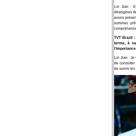
Lin Jian : E
étrangères W
avons présent
sommes prêt
compréhensio
TVT Brazil 
terme, à sa
l’importance
Lin Jian : J
de consulter
de suivre les