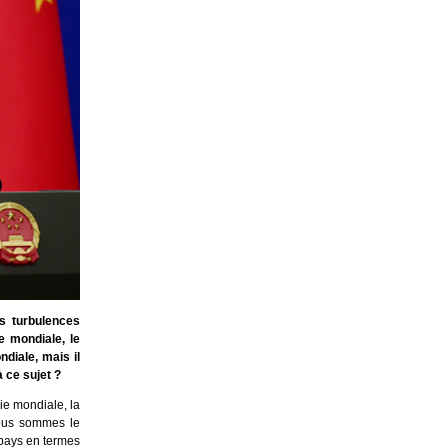
s turbulences
e mondiale, le
diale, mais il
 ce sujet ?
ie mondiale, la
ous sommes le
 pays en termes