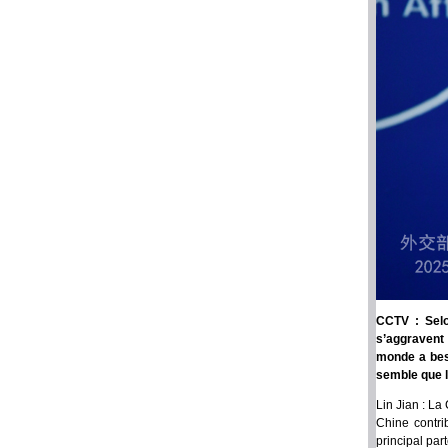
CCTV : Selo
s’aggravent 
monde a beso
semble que l
Lin Jian : La
Chine contr
principal pa