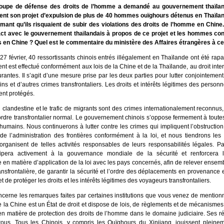
oupe de défense des droits de l’homme a demandé au gouvernement thaïland
nt son projet d’expulsion de plus de 40 hommes ouïghours détenus en Thaïla
rmant qu’ils risquaient de subir des violations des droits de l’homme en Chine.
act avec le gouvernement thaïlandais à propos de ce projet et les hommes con
 en Chine ? Quel est le commentaire du ministère des Affaires étrangères à ce
 27 février, 40 ressortissants chinois entrés illégalement en Thaïlande ont été rapa
nt est effectué conformément aux lois de la Chine et de la Thaïlande, au droit inter
rantes. Il s’agit d’une mesure prise par les deux parties pour lutter conjointement 
ns et d’autres crimes transfrontaliers. Les droits et intérêts légitimes des perso
ent protégés.
 clandestine et le trafic de migrants sont des crimes internationalement reconnus,
ordre transfrontalier normal. Le gouvernement chinois s’oppose fermement à toute
s humains. Nous continuerons à lutter contre les crimes qui impliquent l’obstruction
 de l’administration des frontières conformément à la loi, et nous tiendrons le
 organisent de telles activités responsables de leurs responsabilités légales. Pa
cipera activement à la gouvernance mondiale de la sécurité et renforcera 
e en matière d’application de la loi avec les pays concernés, afin de relever ensemb
ransfrontalière, de garantir la sécurité et l’ordre des déplacements en provenance e
et de protéger les droits et les intérêts légitimes des voyageurs transfrontaliers.
ncerne les remarques faites par certaines institutions que vous venez de mentionn
 la Chine est un État de droit et dispose de lois, de règlements et de mécanismes 
n matière de protection des droits de l’homme dans le domaine judiciaire. Ses ré
 tous. Tous les Chinois, y compris les Ouïghours du Xinjiang, jouissent pleinem