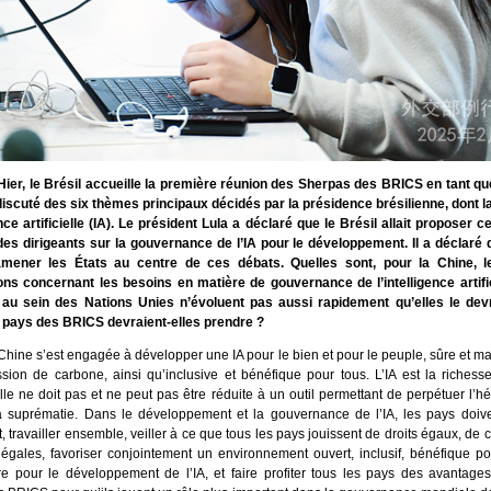
 Hier, le Brésil accueille la première réunion des Sherpas des BRICS en tant qu
t discuté des six thèmes principaux décidés par la présidence brésilienne, dont
ence artificielle (IA). Le président Lula a déclaré que le Brésil allait proposer 
des dirigeants sur la gouvernance de l’IA pour le développement. Il a déclaré
amener les États au centre de ces débats. Quelles sont, pour la Chine, le
ns concernant les besoins en matière de gouvernance de l’intelligence artific
au sein des Nations Unies n’évoluent pas aussi rapidement qu’elles le devr
 pays des BRICS devraient-elles prendre ?
 Chine s’est engagée à développer une IA pour le bien et pour le peuple, sûre et maî
ssion de carbone, ainsi qu’inclusive et bénéfique pour tous. L’IA est la riche
lle ne doit pas et ne peut pas être réduite à un outil permettant de perpétuer l’
a suprématie. Dans le développement et la gouvernance de l’IA, les pays doive
 travailler ensemble, veiller à ce que tous les pays jouissent de droits égaux, de
 égales, favoriser conjointement un environnement ouvert, inclusif, bénéfique p
ire pour le développement de l’IA, et faire profiter tous les pays des avantage