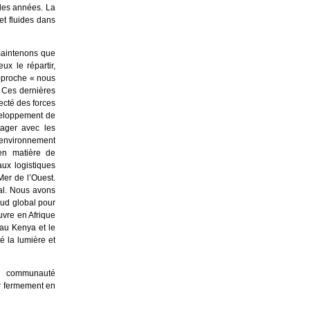
des années. La
et fluides dans
maintenons que
x le répartir,
approche « nous
 Ces dernières
ecté des forces
veloppement de
tager avec les
environnement
 en matière de
ux logistiques
Mer de l’Ouest.
ial. Nous avons
Sud global pour
vre en Afrique
au Kenya et le
é la lumière et
a communauté
ir fermement en