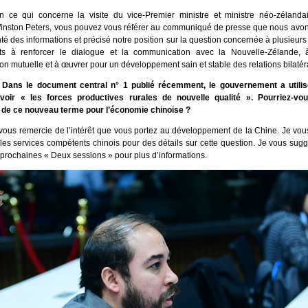
n ce qui concerne la visite du vice-Premier ministre et ministre néo-zélandai
inston Peters, vous pouvez vous référer au communiqué de presse que nous avon
é des informations et précisé notre position sur la question concernée à plusieurs
s à renforcer le dialogue et la communication avec la Nouvelle-Zélande, à
n mutuelle et à œuvrer pour un développement sain et stable des relations bilatér
: Dans le document central n° 1 publié récemment, le gouvernement a utili
voir « les forces productives rurales de nouvelle qualité ». Pourriez-v
 de ce nouveau terme pour l’économie chinoise ?
e vous remercie de l’intérêt que vous portez au développement de la Chine. Je v
 les services compétents chinois pour des détails sur cette question. Je vous su
 prochaines « Deux sessions » pour plus d’informations.