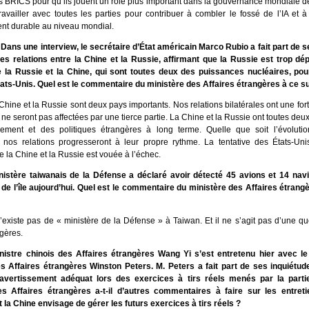
s BRICS pour qu’ils jouent un rôle plus important dans la gouvernance mondiale de
travailler avec toutes les parties pour contribuer à combler le fossé de l’IA et 
t durable au niveau mondial.
Dans une interview, le secrétaire d’État américain Marco Rubio a fait part de s
es relations entre la Chine et la Russie, affirmant que la Russie est trop dé
 la Russie et la Chine, qui sont toutes deux des puissances nucléaires, pourr
tats-Unis. Quel est le commentaire du ministère des Affaires étrangères à ce su
 Chine et la Russie sont deux pays importants. Nos relations bilatérales ont une for
s ne seront pas affectées par une tierce partie. La Chine et la Russie ont toutes deu
ement et des politiques étrangères à long terme. Quelle que soit l’évolut
l, nos relations progresseront à leur propre rythme. La tentative des États-Un
e la Chine et la Russie est vouée à l’échec.
istère taiwanais de la Défense a déclaré avoir détecté 45 avions et 14 nav
 de l’île aujourd’hui. Quel est le commentaire du ministère des Affaires étrang
 n’existe pas de « ministère de la Défense » à Taiwan. Et il ne s’agit pas d’une qu
ngères.
istre chinois des Affaires étrangères Wang Yi s’est entretenu hier avec le
s Affaires étrangères Winston Peters. M. Peters a fait part de ses inquiétu
’avertissement adéquat lors des exercices à tirs réels menés par la parti
es Affaires étrangères a-t-il d’autres commentaires à faire sur les entret
 la Chine envisage de gérer les futurs exercices à tirs réels ?