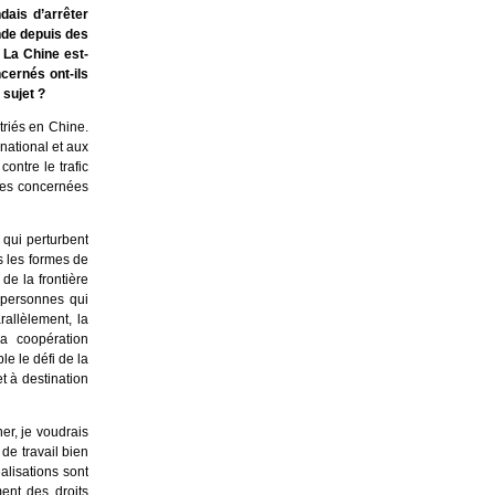
ais d’arrêter
nde depuis des
 La Chine est-
cernés ont-ils
 sujet ?
triés en Chine.
national et aux
contre le trafic
nnes concernées
 qui perturbent
s les formes de
 de la frontière
s personnes qui
rallèlement, la
la coopération
le le défi de la
t à destination
er, je voudrais
de travail bien
alisations sont
ent des droits