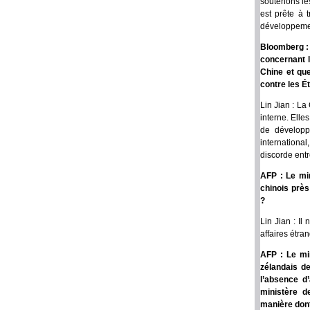
soutenons le
est prête à 
développemen
Bloomberg : 
concernant l
Chine et que
contre les É
Lin Jian : La
interne. Elle
de développ
internationa
discorde entr
AFP : Le min
chinois près
?
Lin Jian : Il
affaires étra
AFP : Le min
zélandais de
l’absence d
ministère d
manière dont