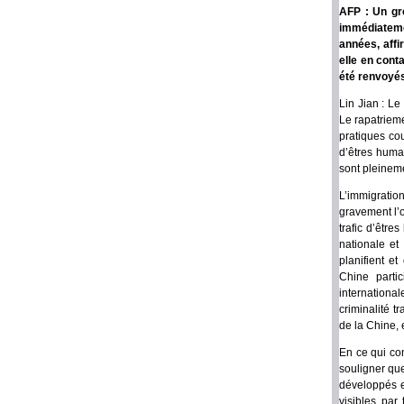
AFP : Un gr
immédiateme
années, affi
elle en cont
été renvoyés
Lin Jian : Le
Le rapatrieme
pratiques cou
d’êtres humai
sont pleinem
L’immigration
gravement l’
trafic d’être
nationale et
planifient et
Chine parti
international
criminalité t
de la Chine, 
En ce qui co
souligner que
développés e
visibles par