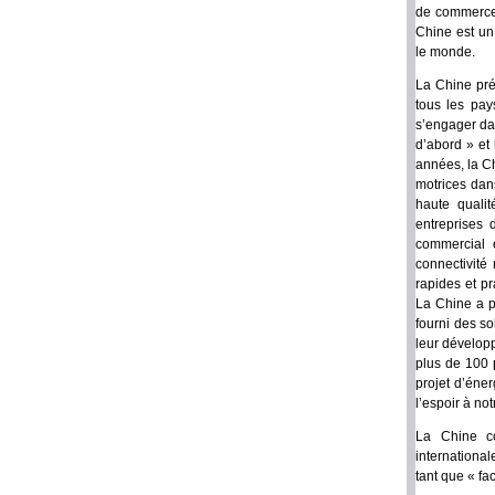
de commerce 
Chine est un
le monde.
La Chine pré
tous les pay
s’engager da
d’abord » et
années, la Ch
motrices dan
haute quali
entreprises
commercial 
connectivité
rapides et p
La Chine a p
fourni des s
leur dévelop
plus de 100 
projet d’éne
l’espoir à no
La Chine c
internationa
tant que « fac