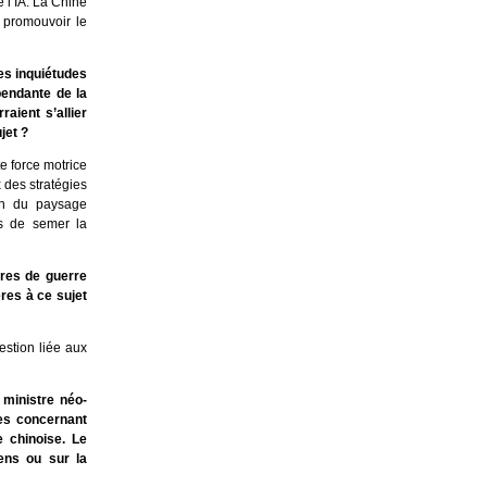
 l’IA. La Chine
à promouvoir le
es inquiétudes
pendante de la
aient s’allier
jet ?
te force motrice
x des stratégies
ion du paysage
is de semer la
ires de guerre
ères à ce sujet
estion liée aux
 ministre néo-
des concernant
e chinoise. Le
iens ou sur la