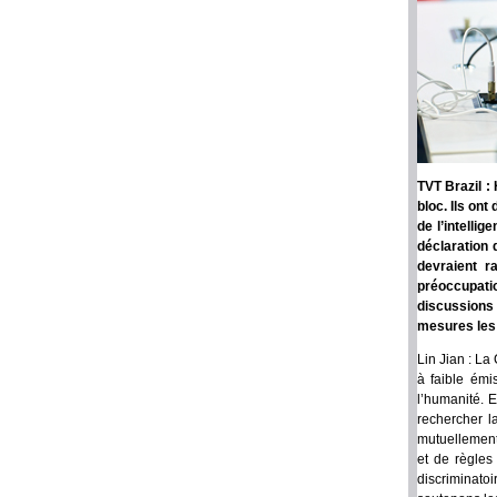
TVT Brazil :
bloc. Ils on
de l’intellig
déclaration 
devraient r
préoccupatio
discussions 
mesures les
Lin Jian : La
à faible émi
l’humanité. E
rechercher l
mutuellement,
et de règles
discriminato