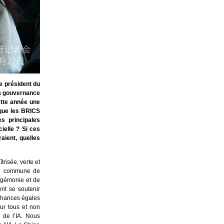
e président du
 la gouvernance
cette année une
 que les BRICS
s principales
ielle ? Si ces
aient, quelles
trisée, verte et
sse commune de
hégémonie et de
nt se soutenir
 chances égales
our tous et non
s de l’IA. Nous