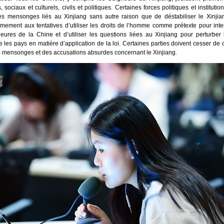
sociaux et culturels, civils et politiques. Certaines forces politiques et institutio
s mensonges liés au Xinjiang sans autre raison que de déstabiliser le Xinji
mement aux tentatives d’utiliser les droits de l’homme comme prétexte pour inte
érieures de la Chine et d’utiliser les questions liées au Xinjiang pour perturber
 les pays en matière d’application de la loi. Certaines parties doivent cesser de 
 mensonges et des accusations absurdes concernant le Xinjiang.