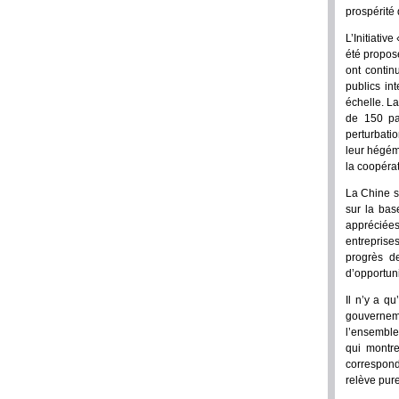
prospérité 
L’Initiativ
été propos
ont contin
publics in
échelle. La
de 150 pa
perturbati
leur hégém
la coopéra
La Chine s
sur la bas
appréciées 
entreprise
progrès d
d’opportuni
Il n’y a q
gouvernem
l’ensemble
qui montre
correspond
relève pure