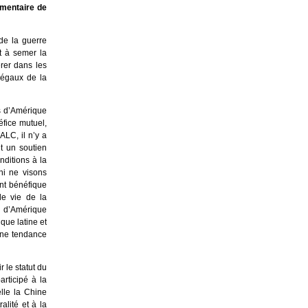
mmentaire de
de la guerre
t à semer la
rer dans les
 légaux de la
s d’Amérique
éfice mutuel,
ALC, il n’y a
t un soutien
ditions à la
ni ne visons
nt bénéfique
de vie de la
s d’Amérique
que latine et
une tendance
 le statut du
rticipé à la
elle la Chine
lité et à la