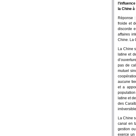
l’influenc
la Chine à 
Réponse : 
froide et 
discorde e
affaires in
Chine. La 
La Chine s
latine et 
d’ouvertur
pas de cal
mutuel sin
coopératio
aucune tie
et a appo
population
latine et d
des Caraïb
irréversible
La Chine s
canal en t
gestion ou
exerce un 