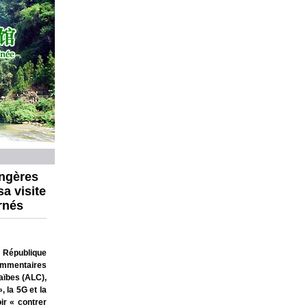
angères
a visite
rnés
n République
commentaires
aïbes (ALC),
, la 5G et la
ir « contrer