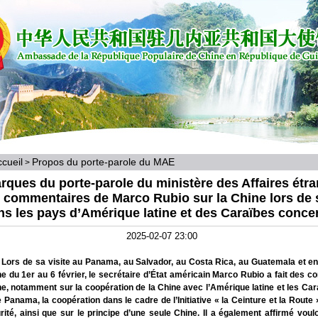
cueil
Propos du porte-parole du MAE
>
ques du porte-parole du ministère des Affaires étr
s commentaires de Marco Rubio sur la Chine lors de s
ns les pays d’Amérique latine et des Caraïbes conce
2025-02-07 23:00
 Lors de sa visite au Panama, au Salvador, au Costa Rica, au Guatemala et e
e du 1er au 6 février, le secrétaire d’État américain Marco Rubio a fait des 
ne, notamment sur la coopération de la Chine avec l’Amérique latine et les Car
e Panama, la coopération dans le cadre de l’Initiative « la Ceinture et la Route »
ité, ainsi que sur le principe d’une seule Chine. Il a également affirmé voulo