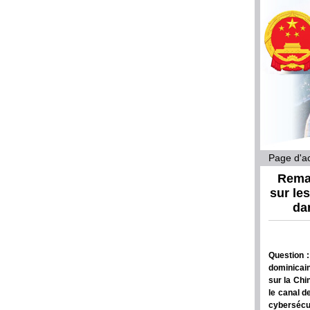
Page d'ac
Remar
sur le
da
Question :
dominicain
sur la Chi
le canal d
cybersécur