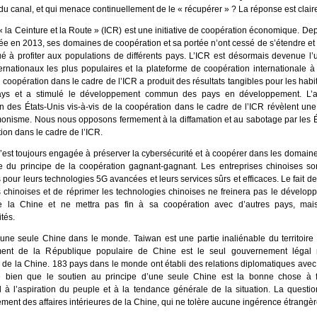
du canal, et qui menace continuellement de le « récupérer » ? La réponse est clair
e « la Ceinture et la Route » (ICR) est une initiative de coopération économique. Dep
ée en 2013, ses domaines de coopération et sa portée n’ont cessé de s’étendre et 
ué à profiter aux populations de différents pays. L’ICR est désormais devenue l
ternationaux les plus populaires et la plateforme de coopération internationale 
 coopération dans le cadre de l’ICR a produit des résultats tangibles pour les habi
ys et a stimulé le développement commun des pays en développement. L’at
on des États-Unis vis-à-vis de la coopération dans le cadre de l’ICR révèlent une
onisme. Nous nous opposons fermement à la diffamation et au sabotage par les É
tion dans le cadre de l’ICR.
’est toujours engagée à préserver la cybersécurité et à coopérer dans les domai
e du principe de la coopération gagnant-gagnant. Les entreprises chinoises so
pour leurs technologies 5G avancées et leurs services sûrs et efficaces. Le fait de
s chinoises et de réprimer les technologies chinoises ne freinera pas le dévelop
e la Chine et ne mettra pas fin à sa coopération avec d’autres pays, mais
tés.
u’une seule Chine dans le monde. Taiwan est une partie inaliénable du territoire 
ent de la République populaire de Chine est le seul gouvernement légal r
 de la Chine. 183 pays dans le monde ont établi des relations diplomatiques avec
 bien que le soutien au principe d’une seule Chine est la bonne chose à fa
 à l’aspiration du peuple et à la tendance générale de la situation. La questi
ment des affaires intérieures de la Chine, qui ne tolère aucune ingérence étrangèr