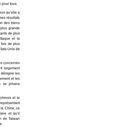
e pour tous.
uis qu’elle a
ses résultats
’un des biens
à plus grande
tants de plus
taque et la
 fois de plus
tats-Unis de
nes concernés
nt largement
 dénigrer les
pement et les
 se privera
chinois et le
eprésentant
 la Chine, ce
ire et qu’il
on de Taiwan
e.