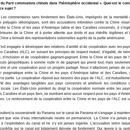
e du Parti communiste chinois dans l’hémisphère occidental ». Quel est le co
ce sujet ?
Les commentaires sans fondement des États-Unis, imprégnés de la mentalité 
de préjugés idéologiques, sont des accusations infondées contre la Chine visan
ntre la Chine et les pays d’Amérique latine et des Caraïbes concernés, à s’ingé
térieures de la Chine et à porter atteinte aux droits et aux intérêts légitimes et
Chine a formulé des représentations solennelles auprès de la partie américaine.
’est engagée à développer des relations d’amitié et de coopération avec les pay
des Caraïbes (ALC), en suivant les principes de respect mutuel, d’égalité, de bén
e, d’inclusion et de coopération gagnant-gagnant. Entre la Chine et les pays de l’
culs géopolitiques à somme nulle ni de gagnant qui prend tout, mais seulemen
cère et une coopération pour un progrès partagé. Nous n’attachons jamais de con
n pragmatique entre la Chine et les pays d’Amérique latine et des Caraïbes, 
rce partie. La coopération répond aux besoins des pays de l’ALC, est mutuelleme
rté des avantages tangibles aux pays concernés et amélioré les conditions 
 locale. Les États-Unis pointent du doigt la coopération normale entre les pay
es Caraïbes et un pays tiers, ne montrant ainsi aucun respect pour les pays d’Améri
es. Le renforcement de la coopération entre la Chine et les pays de l’ALC est 
.
outient la souveraineté du Panama sur le canal de Panama et s’engage à maintenir
ant que voie d’eau internationale neutre en permanence. La Chine n’a jamais pa
 à l’exploitation du canal et ne s’y est jamais ingérée. L’accusation selon laqu
contrôle sur le canal est totalement dénuée de fondement. Qui œuvre à la neutra