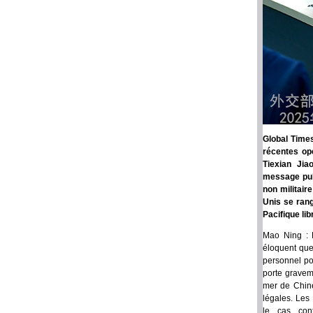
Global Times
récentes op
Tiexian Jia
message publ
non militair
Unis se rang
Pacifique lib
Mao Ning : L
éloquent que 
personnel po
porte graveme
mer de Chine
légales. Les 
le cas cont