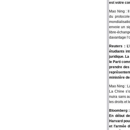
est votre c
Mao Ning : I
du protocol
mondialisati
envoie un si
libre-échan
davantage l’
Reuters : L’
étudiants in
juridique. La
le Parti com
prendre des 
représenten
ministère de
Mao Ning : La
La Chine s’o
nuira sans au
les droits et 
Bloomberg : 
En début de
Harvard pour
et l’armée d