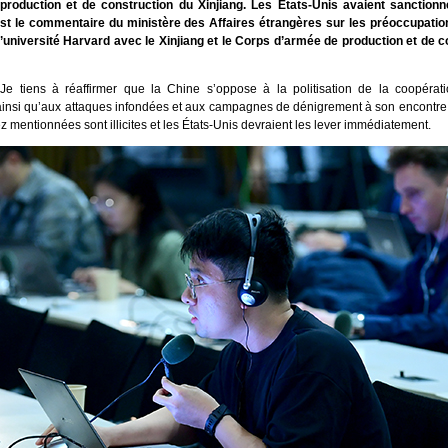
production et de construction du Xinjiang. Les États-Unis avaient sanction
st le commentaire du ministère des Affaires étrangères sur les préoccupati
 l’université Harvard avec le Xinjiang et le Corps d’armée de production et de 
e tiens à réaffirmer que la Chine s’oppose à la politisation de la coopérat
ainsi qu’aux attaques infondées et aux campagnes de dénigrement à son encontre.
 mentionnées sont illicites et les États-Unis devraient les lever immédiatement.