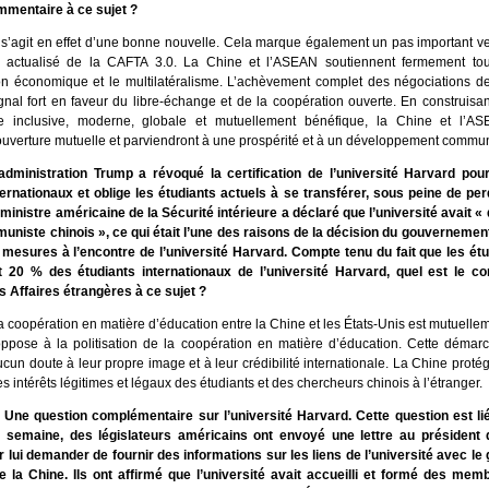
ommentaire à ce sujet ?
l s’agit en effet d’une bonne nouvelle. Cela marque également un pas important ve
e actualisé de la CAFTA 3.0. La Chine et l’ASEAN soutiennent fermement to
on économique et le multilatéralisme. L’achèvement complet des négociations d
gnal fort en faveur du libre-échange et de la coopération ouverte. En construis
ge inclusive, moderne, globale et mutuellement bénéfique, la Chine et l’AS
ouverture mutuelle et parviendront à une prospérité et à un développement commu
administration Trump a révoqué la certification de l’université Harvard pour
ternationaux et oblige les étudiants actuels à se transférer, sous peine de per
 ministre américaine de la Sécurité intérieure a déclaré que l’université avait «
muniste chinois », ce qui était l’une des raisons de la décision du gouvernemen
mesures à l’encontre de l’université Harvard. Compte tenu du fait que les étu
t 20 % des étudiants internationaux de l’université Harvard, quel est le 
s Affaires étrangères à ce sujet ?
 coopération en matière d’éducation entre la Chine et les États-Unis est mutuelle
ppose à la politisation de la coopération en matière d’éducation. Cette démar
cun doute à leur propre image et à leur crédibilité internationale. La Chine prot
les intérêts légitimes et légaux des étudiants et des chercheurs chinois à l’étranger.
Une question complémentaire sur l’université Harvard. Cette question est lié
 semaine, des législateurs américains ont envoyé une lettre au président d
 lui demander de fournir des informations sur les liens de l’université avec l
e la Chine. Ils ont affirmé que l’université avait accueilli et formé des me