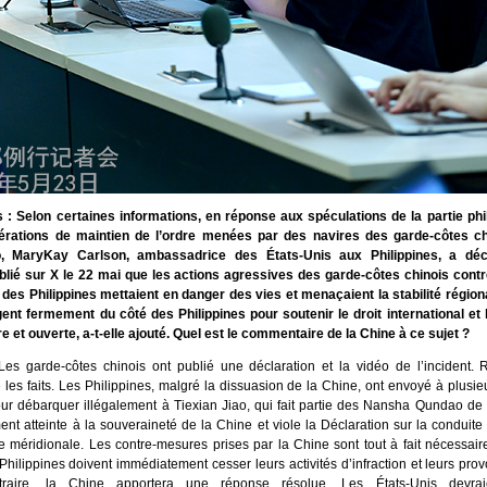
 : Selon certaines informations, en réponse aux spéculations de la partie phil
érations de maintien de l’ordre menées par des navires des garde-côtes ch
o, MaryKay Carlson, ambassadrice des États-Unis aux Philippines, a dé
ié sur X le 22 mai que les actions agressives des garde-côtes chinois cont
e des Philippines mettaient en danger des vies et menaçaient la stabilité région
ent fermement du côté des Philippines pour soutenir le droit international et l
re et ouverte, a-t-elle ajouté. Quel est le commentaire de la Chine à ce sujet ?
es garde-côtes chinois ont publié une déclaration et la vidéo de l’incident. R
les faits. Les Philippines, malgré la dissuasion de la Chine, ont envoyé à plusie
ur débarquer illégalement à Tiexian Jiao, qui fait partie des Nansha Qundao de 
nt atteinte à la souveraineté de la Chine et viole la Déclaration sur la conduite
 méridionale. Les contre-mesures prises par la Chine sont tout à fait nécessaire
Philippines doivent immédiatement cesser leurs activités d’infraction et leurs pro
raire, la Chine apportera une réponse résolue. Les États-Unis devraie