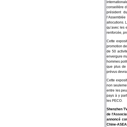
internation
conseillère d
président d
l’Assemblée
allocutions. 
qu’avec les 
renforcée, p
Cette exposi
promotion des
de 50 activi
envergure ma
hommes politi
que plus de 
prévus devra
Cette exposi
non seulemen
entre les peu
pays à y par
les PECO.
Shenzhen TV 
de l’Associa
annoncé con
Chine-ASEAN