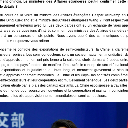
ent chinois. Le ministère des Affaires étrangères peut-il confirmer cette 
 de détails ?
u cours de la visite du ministre des Affaires étrangères Caspar Veldkamp en C
stre Ding Xuexiang et le ministre des Affaires étrangères Wang Yi l’ont respectiv
éparément entretenus avec lui. Les deux parties ont eu un échange de vues appr
latérales et les questions d’intérêt commun. Les ministres des Affaires étrangère
us à un consensus en six points. Nous avons publié des communiqués de p
xquels vous pouvez vous référer.
ncerne le contrôle des exportations de semi-conducteurs, la Chine a clairem
lusieurs reprises. Les semi-conducteurs sont un secteur hautement mondialisé, d
 et d’approvisionnement ont pris forme à la suite des choix du marché et des entr
emps, certains pays étendent de manière démesurée le concept de sécurité nationa
 exportations et la juridiction au bras long, et menacent gravement la stabili
s et d’approvisionnement mondiales. La Chine et les Pays-Bas sont très compléme
semi-conducteurs et leur coopération est mutuellement bénéfique. Les deux parti
tion étroite par le biais des canaux existants. La Chine est disposée à travailler
te du monde pour poursuivre l’ouverture et la coopération et maintenir conjointeme
industrielles et d’approvisionnement mondiales en semi-conducteurs.