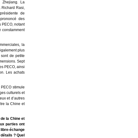
 Zhejiang. La
. Richard Rasi,
-présidente de
t prononcé des
les PECO, notant
été constamment
ommerciales, la
 également plus
sont de petite
imensions. Sept
des PECO, ainsi
on. Les achats
s PECO stimule
s culturels et
eux et d’autres
tre la Chine et
de la Chine et
ux parties ont
 libre-échange
détails ? Quel