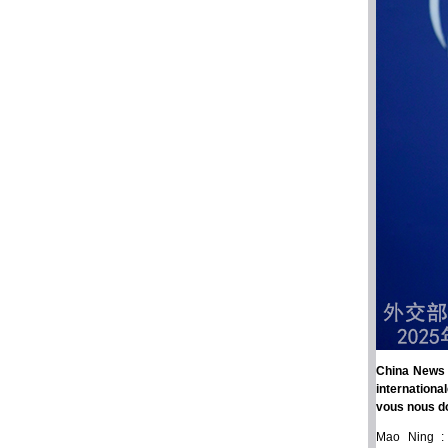
China News S
internationa
vous nous do
Mao Ning : 