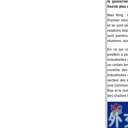
le gouvernem
fournir plus
Mao Ning : A
Premier mini
et se sont s
relations bi
sont parven
réunions, au
En ce qui co
position à p
industrielles
un certain t
contrôle des
industrielle
secteur des 
une communica
Bas et le res
des chaînes 