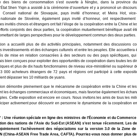
ale des biens de consommation s’est ouverte à Ningbo, dans la province du
’État Shen Yiqin a assisté à la cérémonie d’ouverture et y a prononcé un discours
u Conseil national de Slovaquie, pays invité d’honneur, et Meira Hot, vice
 nationale de Slovénie, également pays invité d’honneur, ont respectivemen
Les invités chinois et étrangers ont fait l’éloge de la coopération entre la Chine et 
efforts conjoints des deux parties, la coopération mutuellement bénéfique avait 
romettant de larges perspectives pour le développement commun des deux parties.
tion a accueilli plus de dix activités principales, notamment des discussions c
 investissements et des échanges culturels et entre les peuples. Elle accueillera
tés de mise en relation consacrées à des secteurs ou des pays spécifiques, qui 
is bien conçues pour exploiter des opportunités de coopération dans toutes les d
ques et plus de dix hauts fonctionnaires de niveau vice-ministériel ou supérieur 
3 000 acheteurs étrangers de 72 pays et régions ont participé à cette expositi
ient dépasser les 10 milliards de yuans.
tion démontre pleinement que le mécanisme de coopération entre la Chine et le
t les échanges commerciaux et économiques, mais favorise également les échange
ples. Cette exposition est encore en cours. Nous invitons les amis de tous les mili
ticiper activement pour découvrir en personne le dynamisme de la coopération en
: Une réunion spéciale en ligne des ministres de l’Économie et du Commerce 
tion des nations de l’Asie du Sud-Est (ASEAN) s’est tenue récemment. Les de
jointement l’achèvement des négociations sur la version 3.0 de la Zone de
 (China-ASEAN Free Trade Area, CAFTA). Pourriez-vous nous donner plus de 