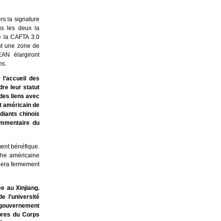
rs la signature
us les deux la
e la CAFTA 3.0
ant une zone de
EAN élargiront
ns.
 l’accueil des
dre leur statut
 des liens avec
t américain de
diants chinois
commentaire du
ment bénéfique.
che américaine
égera fermement
e au Xinjiang.
e l’université
e gouvernement
mbres du Corps