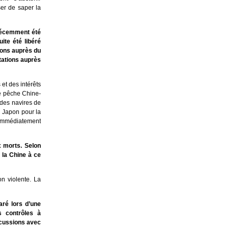
ser de saper la
 récemment été
ite été libéré
ions auprès du
tations auprès
et des intérêts
de pêche Chine-
 des navires de
 Japon pour la
 immédiatement
x morts. Selon
 la Chine à ce
n violente. La
aré lors d’une
s contrôles à
scussions avec