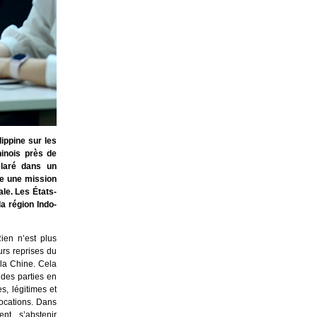
ippine sur les
inois près de
claré dans un
re une mission
ale. Les États-
a région Indo-
ien n’est plus
urs reprises du
la Chine. Cela
 des parties en
s, légitimes et
vocations. Dans
nt s’abstenir