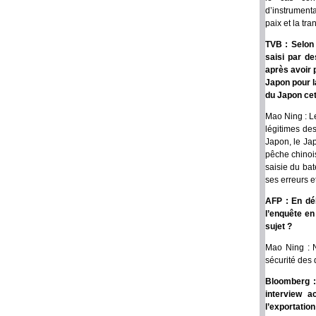
d’instrument
paix et la tr
TVB : Selon
saisi par de
après avoir 
Japon pour l
du Japon cett
Mao Ning : L
légitimes de
Japon, le Jap
pêche chinoi
saisie du ba
ses erreurs e
AFP : En déb
l’enquête en
sujet ?
Mao Ning : N
sécurité des 
Bloomberg :
interview a
l’exportatio