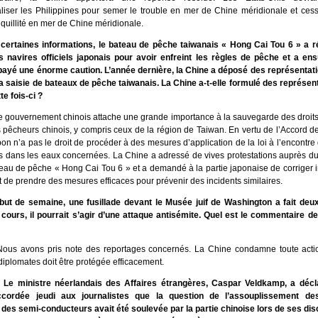
aliser les Philippines pour semer le trouble en mer de Chine méridionale et ces
anquillité en mer de Chine méridionale.
 certaines informations, le bateau de pêche taiwanais « Hong Cai Tou 6 » a
s navires officiels japonais pour avoir enfreint les règles de pêche et a ensu
payé une énorme caution. L’année dernière, la Chine a déposé des représentat
a saisie de bateaux de pêche taiwanais. La Chine a-t-elle formulé des représen
e fois-ci ?
e gouvernement chinois attache une grande importance à la sauvegarde des droits 
s pêcheurs chinois, y compris ceux de la région de Taiwan. En vertu de l’Accord 
on n’a pas le droit de procéder à des mesures d’application de la loi à l’encontre
s dans les eaux concernées. La Chine a adressé de vives protestations auprès du
teau de pêche « Hong Cai Tou 6 » et a demandé à la partie japonaise de corriger
t de prendre des mesures efficaces pour prévenir des incidents similaires.
ut de semaine, une fusillade devant le Musée juif de Washington a fait deu
 cours, il pourrait s’agir d’une attaque antisémite. Quel est le commentaire de
ous avons pris note des reportages concernés. La Chine condamne toute actio
diplomates doit être protégée efficacement.
 Le ministre néerlandais des Affaires étrangères, Caspar Veldkamp, a décl
ccordée jeudi aux journalistes que la question de l’assouplissement de
n des semi-conducteurs avait été soulevée par la partie chinoise lors de ses di