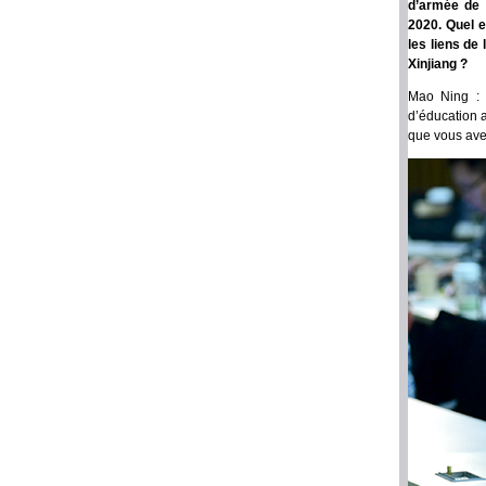
d’armée de 
2020. Quel e
les liens de
Xinjiang ?
Mao Ning : J
d’éducation 
que vous avez