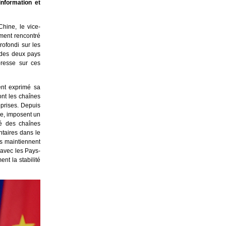
information et
hine, le vice-
ement rencontré
ofondi sur les
s des deux pays
resse sur ces
ent exprimé sa
ont les chaînes
eprises. Depuis
le, imposent un
té des chaînes
ntaires dans le
es maintiennent
 avec les Pays-
nt la stabilité