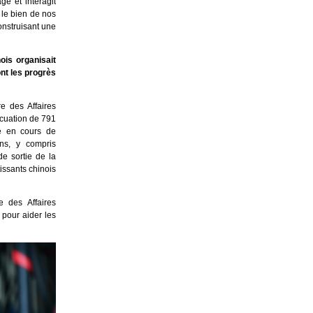
ge et interagit
 le bien de nos
construisant une
ois organisait
ont les progrès
re des Affaires
acuation de 791
re en cours de
ns, y compris
de sortie de la
tissants chinois
e des Affaires
 pour aider les