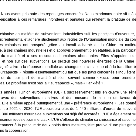
 Nous avons pris note des reportages concernés. Nous exprimons notre vif méc
opposition à ces remarques infondées et partiales qui reflètent la pratique de 
 chinoise en matière de subventions industrielles suit les principes d’ouverture,
ux règlements, et adhère strictement aux règles de l’Organisation mondiale du c
ies chinoises ont prospéré grâce au travail acharné de la Chine en matièr
, à ses chaînes industrielles et d’approvisionnement bien établies, à sa participat
 du marché et à ses ressources humaines abondantes. Elles s’appuient sur 
 et non sur des subventions. Le secteur des nouvelles énergies de la Chine
 significative à la réponse mondiale au changement climatique et à la transition 
surcapacité » résulte essentiellement du fait que les pays concernés s’inquiètent
té et de leur part de marché et s’en servent comme excuse pour prendr
tes. Le problème n’est pas la « surcapacité », mais « l’anxiété ».
es années, l’Union européenne (UE) a successivement mis en œuvre une série
es avec des subventions massives et des mesures de soutien en faveur de
 Elle a même appelé publiquement à une « préférence européenne ». Les donné
entre 2021 et 2030, l’UE accordera plus de 1 440 milliards d’euros de subvent
e 300 milliards d’euros de subventions ont déjà été accordés. L’UE a également m
s économiques et commerciaux. L’UE s’efforce de stimuler sa croissance et sa compéti
t renoncer à la pratique de deux poids deux mesures, faire preuve d’une plus gran
ns la coopération.