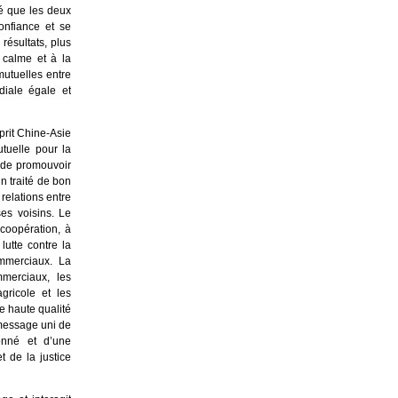
né que les deux
confiance et se
résultats, plus
 calme et à la
mutuelles entre
diale égale et
prit Chine-Asie
tuelle pour la
t de promouvoir
un traité de bon
relations entre
es voisins. Le
 coopération, à
lutte contre la
ommerciaux. La
mmerciaux, les
agricole et les
 haute qualité
 message uni de
onné et d’une
t de la justice