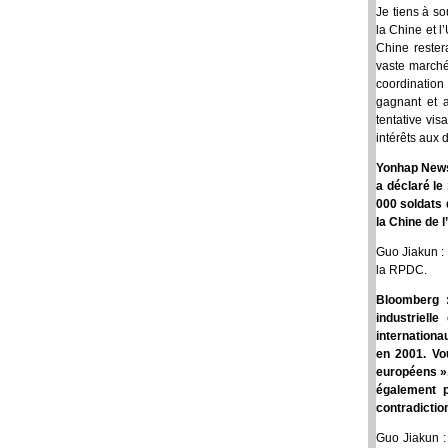
Je tiens à so
la Chine et l
Chine rester
vaste marché
coordination 
gagnant et 
tentative vi
intérêts aux 
Yonhap News 
a déclaré le
000 soldats 
la Chine de 
Guo Jiakun : 
la RPDC.
Bloomberg :
industriell
internationa
en 2001. Vo
européens »,
également p
contradictio
Guo Jiakun :