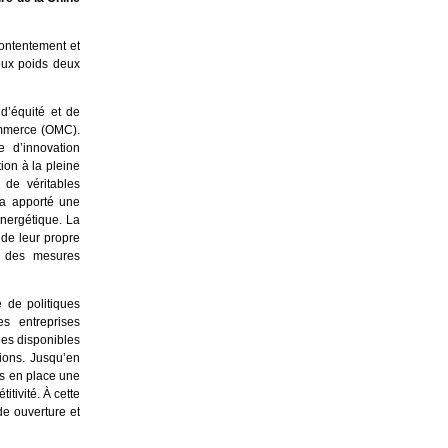
ontentement et
deux poids deux
 d’équité et de
ommerce (OMC).
e d’innovation
ion à la pleine
de véritables
 a apporté une
énergétique. La
 de leur propre
e des mesures
 de politiques
s entreprises
es disponibles
ions. Jusqu’en
is en place une
tivité. À cette
de ouverture et