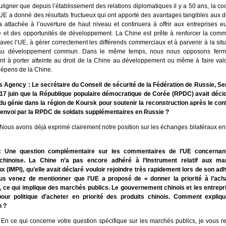
uligner que depuis l’établissement des relations diplomatiques il y a 50 ans, la co
’UE a donné des résultats fructueux qui ont apporté des avantages tangibles aux d
a attachée à l’ouverture de haut niveau et continuera à offrir aux entreprises 
 et des opportunités de développement. La Chine est prête à renforcer la commu
avec l’UE, à gérer correctement les différends commerciaux et à parvenir à la sit
au développement commun. Dans le même temps, nous nous opposons ferm
sant à porter atteinte au droit de la Chine au développement ou même à faire val
dépens de la Chine.
Agency : Le secrétaire du Conseil de sécurité de la Fédération de Russie, Se
 17 juin que la République populaire démocratique de Corée (RPDC) avait déci
du génie dans la région de Koursk pour soutenir la reconstruction après le conf
l’envoi par la RPDC de soldats supplémentaires en Russie ?
Nous avons déjà exprimé clairement notre position sur les échanges bilatéraux ent
 Une question complémentaire sur les commentaires de l’UE concernant
e chinoise. La Chine n’a pas encore adhéré à l’Instrument relatif aux ma
ux (IMPI), qu’elle avait déclaré vouloir rejoindre très rapidement lors de son a
us venez de mentionner que l’UE a proposé de « donner la priorité à l’ach
 ce qui implique des marchés publics. Le gouvernement chinois et les entrepri
our politique d’acheter en priorité des produits chinois. Comment expliqu
n ?
 En ce qui concerne votre question spécifique sur les marchés publics, je vous