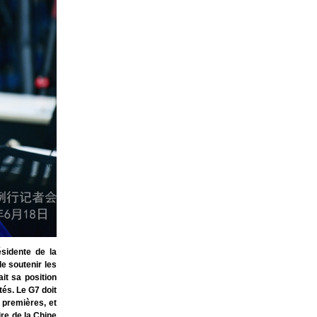
sidente de la
e soutenir les
it sa position
és. Le G7 doit
 premières, et
re de la Chine