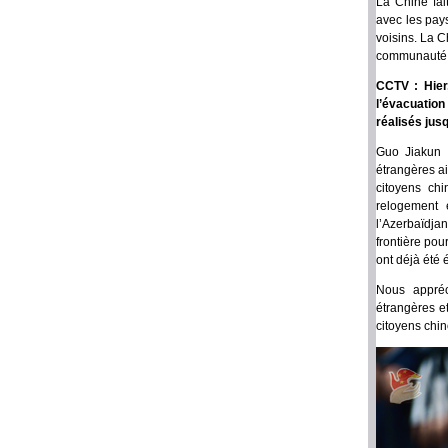
La Chine fai
avec les pays
voisins. La C
communauté d
CCTV : Hier
l’évacuation
réalisés jus
Guo Jiakun :
étrangères ai
citoyens chi
relogement 
l’Azerbaïdja
frontière pou
ont déjà été 
Nous appréc
étrangères et
citoyens chino