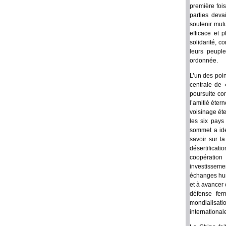
première fois
parties deva
soutenir mutu
efficace et 
solidarité, 
leurs peuple
ordonnée.
L’un des poin
centrale de 
poursuite co
l’amitié éter
voisinage éte
les six pays
sommet a iden
savoir sur la
désertificat
coopération 
investisseme
échanges hum
et à avancer
défense fer
mondialisati
international