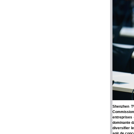
Shenzhen TV
Commission 
entreprises 
dominante da
diversifier 
agir de conc