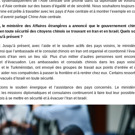
t systématiquement de l’Asie centrale une priorité dans sa diplomatie de voisina
 d’Asie centrale sur des bases d’égalité et de sincérité. Nous souhaitons toujours
hine est prête à travailler avec les pays d’Asie centrale et à montrer l’exemple en 
’avenir partagé Chine-Asie centrale.
, le ministère des Affaires étrangères a annoncé que le gouvernement chin
 en toute sécurité des citoyens chinois se trouvant en Iran et en Israël. Quels s
qu’à présent ?
 Jusqu’à présent, avec l’aide et le soutien actifs des pays voisins, le ministè
nsi que l’ambassade et le consulat chinois en Iran ont organisé et coordonné l’év
nois d’Iran vers un lieu sûr. Plus d’un millier d’autres personnes sont enco
et d’évacuation. Les ambassades et consulats chinois dans les pays voisi
n et le Turkménistan, ont envoyé des groupes de travail aux points d’entrée et 
r aider nos compatriotes à passer la frontière et à rentrer chez eux. Certains ressor
évacués d’Israël en toute sécurité.
ions le soutien énergique et l’assistance des pays concernés. Le ministèr
 les missions diplomatiques et consulaires continueront à faire tout leur possible
is à se mettre en sécurité et à évacuer l’Iran et Israël.