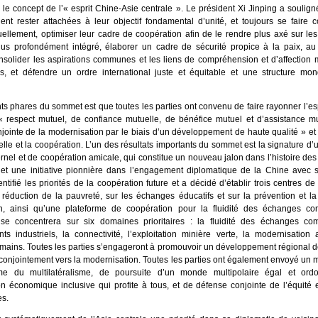
 le concept de l’« esprit Chine-Asie centrale ». Le président Xi Jinping a soulig
ient rester attachées à leur objectif fondamental d’unité, et toujours se faire 
ellement, optimiser leur cadre de coopération afin de le rendre plus axé sur les 
plus profondément intégré, élaborer un cadre de sécurité propice à la paix, au
consolider les aspirations communes et les liens de compréhension et d’affection 
s, et défendre un ordre international juste et équitable et une structure mon
ts phares du sommet est que toutes les parties ont convenu de faire rayonner l’es
« respect mutuel, de confiance mutuelle, de bénéfice mutuel et d’assistance mu
njointe de la modernisation par le biais d’un développement de haute qualité » e
nelle et la coopération. L’un des résultats importants du sommet est la signature d’
rnel et de coopération amicale, qui constitue un nouveau jalon dans l’histoire des 
 et une initiative pionnière dans l’engagement diplomatique de la Chine avec s
tifié les priorités de la coopération future et a décidé d’établir trois centres de
 réduction de la pauvreté, sur les échanges éducatifs et sur la prévention et la 
ion, ainsi qu’une plateforme de coopération pour la fluidité des échanges c
se concentrera sur six domaines prioritaires : la fluidité des échanges co
nts industriels, la connectivité, l’exploitation minière verte, la modernisation 
ains. Toutes les parties s’engageront à promouvoir un développement régional de
 conjointement vers la modernisation. Toutes les parties ont également envoyé un
me du multilatéralisme, de poursuite d’un monde multipolaire égal et ord
on économique inclusive qui profite à tous, et de défense conjointe de l’équité e
es.