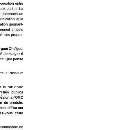
opération entre
eux parties. La
européennes un
nication et la
uation gagnant-
ement à toute
oir ses propres
rgueï Choïgou,
dé d’envoyer 6
lit. Que pense
re la Russie et
 la structure
rchés publics
dhésion à l’OMC
at de produits
ses d’État ont
ez-vous cette
 recommande de