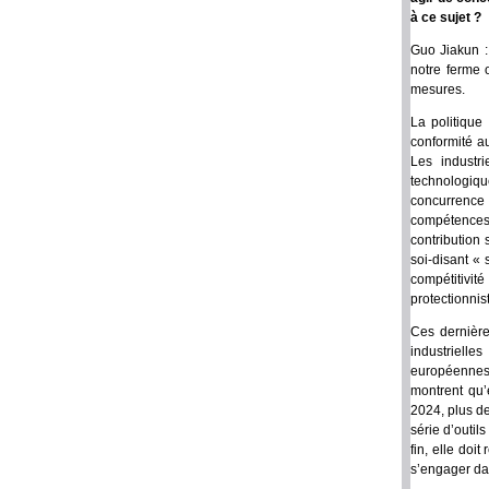
à ce sujet ?
Guo Jiakun :
notre ferme 
mesures.
La politique
conformité a
Les industr
technologique
concurrence
compétences
contribution
soi-disant « 
compétitivi
protectionnis
Ces dernièr
industriell
européennes.
montrent qu’
2024, plus d
série d’outil
fin, elle doi
s’engager da