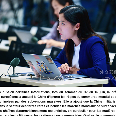
 : Selon certaines informations, lors du sommet du G7 du 16 juin, la pré
européenne a accusé la Chine d’ignorer les règles du commerce mondial et d
chinoises par des subventions massives. Elle a ajouté que la Chine militarisa
ns le secteur des terres rares et inondait les marchés mondiaux de surcapacit
les chaînes d’approvisionnement essentielles, en particulier pour les matières
ert sur les politiques et les pratiques non commerciales. Quel est le commentai