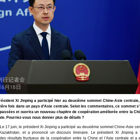
ésident Xi Jinping a participé hier au deuxième sommet Chine-Asie centrale, 
ière fois dans un pays d’Asie centrale. Selon les commentaires, ce sommet s’
 passées et ouvrira un nouveau chapitre de coopération améliorée entre la Chi
ale. Pourriez-vous nous donner plus de détails ?
Le 17 juin, le président Xi Jinping a participé au deuxième sommet Chine-Asie cen
Kazakhstan, et a prononcé un discours liminaire. Le président Xi Jinping a 
des résultats fructueux de la coopération entre la Chine et l’Asie centrale et a