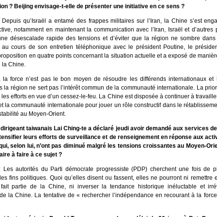
on ? Beijing envisage-t-elle de présenter une initiative en ce sens ?
 Depuis qu’Israël a entamé des frappes militaires sur l’Iran, la Chine s’est en
ctive, notamment en maintenant la communication avec l’Iran, Israël et d’autres p
ne désescalade rapide des tensions et d’éviter que la région ne sombre dans u
, au cours de son entretien téléphonique avec le président Poutine, le présiden
roposition en quatre points concernant la situation actuelle et a exposé de maniè
e la Chine.
 la force n’est pas le bon moyen de résoudre les différends internationaux et 
 la région ne sert pas l’intérêt commun de la communauté internationale. La prior
les efforts en vue d’un cessez-le-feu. La Chine est disposée à continuer à travaille
et la communauté internationale pour jouer un rôle constructif dans le rétablisseme
 stabilité au Moyen-Orient.
 dirigeant taiwanais Lai Ching-te a déclaré jeudi avoir demandé aux services de
ntensifier leurs efforts de surveillance et de renseignement en réponse aux activ
 qui, selon lui, n’ont pas diminué malgré les tensions croissantes au Moyen-Ori
re à faire à ce sujet ?
 Les autorités du Parti démocrate progressiste (PDP) cherchent une fois de pl
 des fins politiques. Quoi qu’elles disent ou fassent, elles ne pourront ni remettre 
ait partie de la Chine, ni inverser la tendance historique inéluctable et irré
n de la Chine. La tentative de « rechercher l’indépendance en recourant à la forc