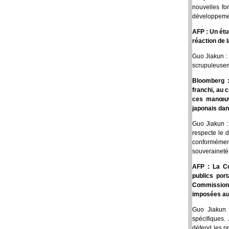
nouvelles fo
développemen
AFP : Un étud
réaction de l
Guo Jiakun :
scrupuleuseme
Bloomberg :
franchi, au 
ces manœuvr
japonais dan
Guo Jiakun : 
respecte le 
conformémen
souveraineté 
AFP : La Co
publics por
Commission 
imposées aux
Guo Jiakun 
spécifiques.
défend les p