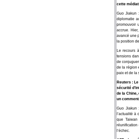
cette médiati
Guo Jiakun :
diplomatie a
promouvoir u
accrue. Hier
avancé une p
la position d
Le recours à
tensions dans
de conjuguer 
de la région 
paix et de la
Reuters : Le
sécurité d’i
de la Chine,
un commentai
Guo Jiakun :
l’actualité à
que Taiwan f
réunificatio
l’échec.