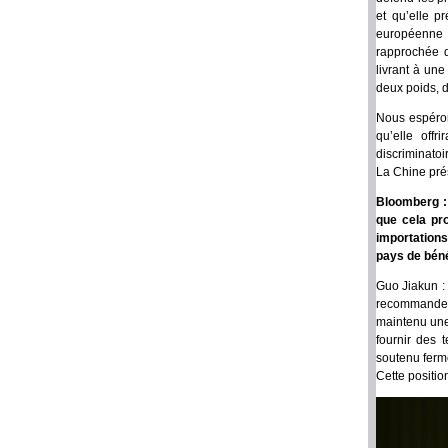
et qu’elle p
européenne (
rapprochée d
livrant à un
deux poids, 
Nous espéron
qu’elle off
discriminatoi
La Chine prés
Bloomberg : 
que cela pr
importations
pays de bén
Guo Jiakun :
recommande d
maintenu une
fournir des 
soutenu ferm
Cette positi