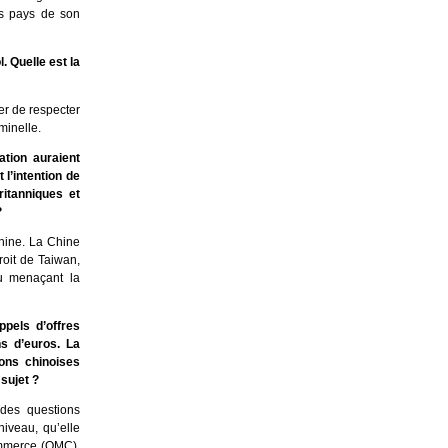
les pays de son
. Quelle est la
er de respecter
minelle.
ation auraient
 l’intention de
ritanniques et
?
Chine. La Chine
roit de Taiwan,
ou menaçant la
pels d’offres
s d’euros. La
ons chinoises
sujet ?
des questions
iveau, qu’elle
ommerce (OMC),