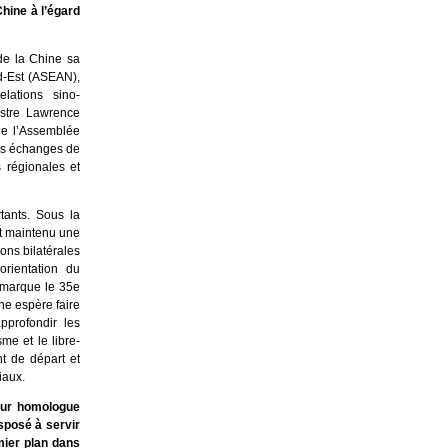
Chine à l’égard
de la Chine sa
ud-Est (ASEAN),
lations sino-
istre Lawrence
de l’Assemblée
des échanges de
 régionales et
tants. Sous la
nt maintenu une
ons bilatérales
orientation du
 marque le 35e
ne espère faire
pprofondir les
me et le libre-
nt de départ et
iaux.
leur homologue
sposé à servir
emier plan dans