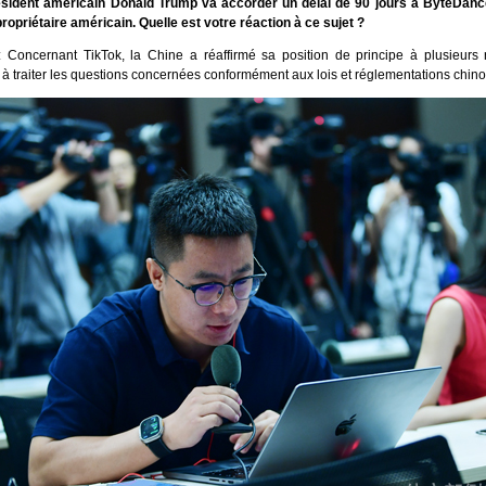
ésident américain Donald Trump va accorder un délai de 90 jours à ByteDan
ropriétaire américain. Quelle est votre réaction à ce sujet ?
 Concernant TikTok, la Chine a réaffirmé sa position de principe à plusieurs 
à traiter les questions concernées conformément aux lois et réglementations chino