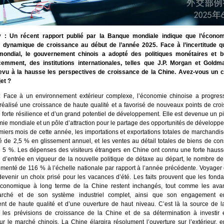
ly : Un récent rapport publié par la Banque mondiale indique que l’économ
a dynamique de croissance au début de l’année 2025. Face à l’incertitude q
ndial, le gouvernement chinois a adopté des politiques monétaires et b
cemment, des institutions internationales, telles que J.P. Morgan et Gold
evu à la hausse les perspectives de croissance de la Chine. Avez-vous un 
jet ?
: Face à un environnement extérieur complexe, l’économie chinoise a progre
 réalisé une croissance de haute qualité et a favorisé de nouveaux points de croi
forte résilience et d’un grand potentiel de développement. Elle est devenue un pili
mie mondiale et un pôle d’attraction pour le partage des opportunités de développ
miers mois de cette année, les importations et exportations totales de marchandi
 de 2,5 % en glissement annuel, et les ventes au détail totales de biens de co
5 %. Les dépenses des visiteurs étrangers en Chine ont connu une forte hauss
 d’entrée en vigueur de la nouvelle politique de détaxe au départ, le nombre 
menté de 116 % à l’échelle nationale par rapport à l’année précédente. Voyager
 devenir un choix prisé pour les vacances d’été. Les faits prouvent que les fon
économique à long terme de la Chine restent inchangés, tout comme les ava
ché et de son système industriel complet, ainsi que son engagement e
t de haute qualité et d’une ouverture de haut niveau. C’est là la source de l
les prévisions de croissance de la Chine et de sa détermination à investir
sur le marché chinois. La Chine élargira résolument l’ouverture sur l’extérieur,