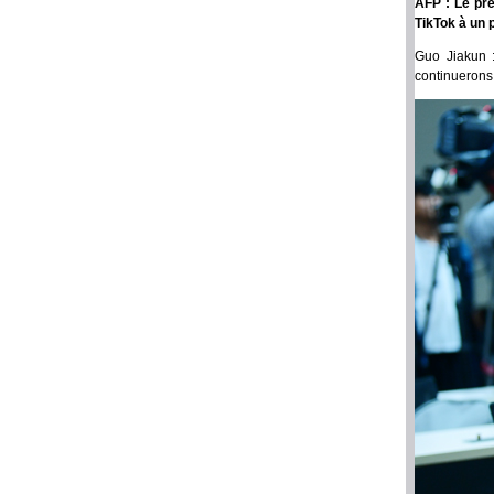
AFP : Le pr
TikTok à un p
Guo Jiakun :
continuerons 