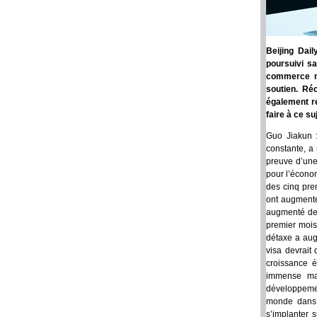
Beijing Dai
poursuivi s
commerce mo
soutien. Ré
également r
faire à ce su
Guo Jiakun 
constante, a
preuve d’une 
pour l’écono
des cinq pre
ont augmenté
augmenté de 
premier mois
détaxe a aug
visa devrait
croissance 
immense mar
développemen
monde dans 
s’implanter 