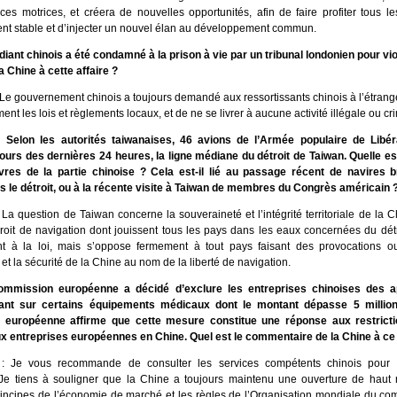
rces motrices, et créera de nouvelles opportunités, afin de faire profiter tous 
t stable et d’injecter un nouvel élan au développement commun.
iant chinois a été condamné à la prison à vie par un tribunal londonien pour viol
a Chine à cette affaire ?
 Le gouvernement chinois a toujours demandé aux ressortissants chinois à l’étrang
nt les lois et règlements locaux, et de ne se livrer à aucune activité illégale ou cri
 Selon les autorités taiwanaises, 46 avions de l’Armée populaire de Libér
cours des dernières 24 heures, la ligne médiane du détroit de Taiwan. Quelle est
es de la partie chinoise ? Cela est-il lié au passage récent de navires b
s le détroit, ou à la récente visite à Taiwan de membres du Congrès américain 
La question de Taiwan concerne la souveraineté et l’intégrité territoriale de la 
droit de navigation dont jouissent tous les pays dans les eaux concernées du dét
t à la loi, mais s’oppose fermement à tout pays faisant des provocations 
et la sécurité de la Chine au nom de la liberté de navigation.
mmission européenne a décidé d’exclure les entreprises chinoises des ap
tant sur certains équipements médicaux dont le montant dépasse 5 million
européenne affirme que cette mesure constitue une réponse aux restricti
 entreprises européennes en Chine. Quel est le commentaire de la Chine à ce 
: Je vous recommande de consulter les services compétents chinois pour 
 Je tiens à souligner que la Chine a toujours maintenu une ouverture de haut n
rincipes de l’économie de marché et les règles de l’Organisation mondiale du c