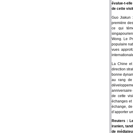
évalue-t-ell
de cette visi
Guo Jiakun :
première dest
ce qui témo
singapourien
Wong. Le Pre
populaire nat
vues approfo
international
La Chine et 
direction str
bonne dynami
au rang de p
développemen
anniversaire 
de cette vis
échanges et 
échange, de 
d’apporter u
Reuters : L
iranien, tan
de médiateur