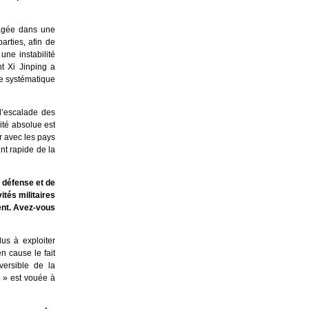
gagée dans une
arties, afin de
ne instabilité
t Xi Jinping a
re systématique
l’escalade des
ité absolue est
r avec les pays
nt rapide de la
 défense et de
ités militaires
ent. Avez-vous
us à exploiter
en cause le fait
versible de la
e » est vouée à