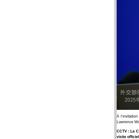
À l’invitatio
Lawrence Wong
CCTV : La Ch
visite offic