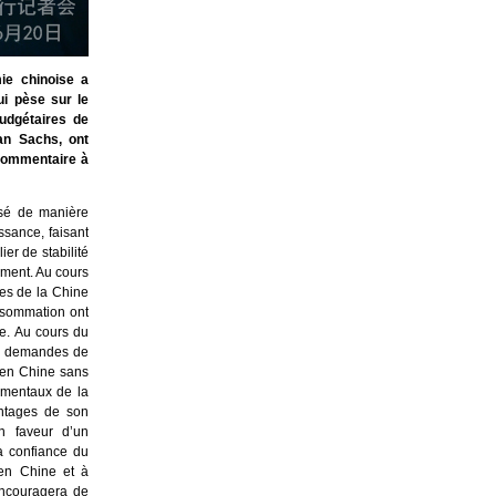
ie chinoise a
ui pèse sur le
udgétaires de
man Sachs, ont
commentaire à
ssé de manière
ssance, faisant
er de stabilité
ement. Au cours
ses de la Chine
nsommation ont
e. Au cours du
de demandes de
 en Chine sans
damentaux de la
ntages de son
n faveur d’un
a confiance du
 en Chine et à
 encouragera de