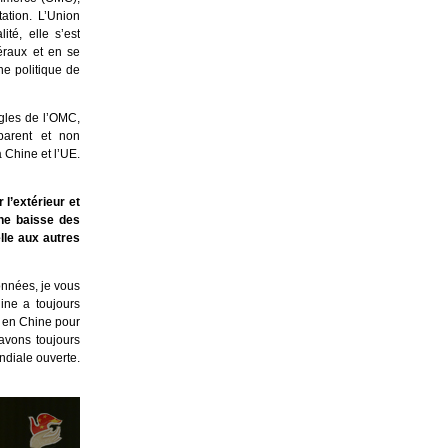
ation. L’Union
té, elle s’est
éraux et en se
ne politique de
gles de l’OMC,
sparent et non
 Chine et l’UE.
l’extérieur et
ne baisse des
lle aux autres
nnées, je vous
ine a toujours
s en Chine pour
avons toujours
diale ouverte.