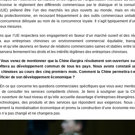
réconise le règlement des différends commerciaux par le dialogue et la consult
UE) prétend être l’un des marchés les plus ouverts au monde, mais en réali
u protectionnisme, en recourant fréquemment à des outils commerciaux unilat
e concurrence déloyale au nom de la concurrence loyale. Il s’agit typiquement d’u
deux mesures.
s que l’UE respectera son engagement en faveur d’un marché ouvert et des rè
rira aux entreprises chinoises un environnement commercial équitable, tran
re et qu’elle œuvrera en faveur de relations commerciales saines et stables entre la
ervera fermement les droits et les intérêts légitimes des entreprises chinoises.
Vous venez de mentionner que la Chine élargira résolument son ouverture sur 
ofitera au développement commun de tous les pays. Nous avons constaté u
 chinoises au cours des cinq premiers mois. Comment la Chine permettra-t-e
éficier de son développement économique ?
 En ce qui concerne les questions commerciales spécifiques que vous avez mentio
e consulter les services compétents chinois. Je tiens à souligner que la Ch
 ouverture de haut niveau et qu’elle accueille davantage d’entreprises étrangère
technologies, des produits et des services qui répondent aux exigences. Nous 
ement la mondialisation économique et promu la construction d’une économie mon
on n’a pas changé et ne changera pas.