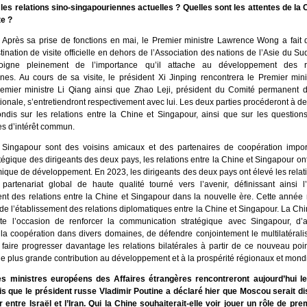
e les relations sino-singapouriennes actuelles ? Quelles sont les attentes de la 
te ?
 Après sa prise de fonctions en mai, le Premier ministre Lawrence Wong a fait 
ination de visite officielle en dehors de l’Association des nations de l’Asie du S
igne pleinement de l’importance qu’il attache au développement des re
nes. Au cours de sa visite, le président Xi Jinping rencontrera le Premier min
mier ministre Li Qiang ainsi que Zhao Leji, président du Comité permanent 
ionale, s’entretiendront respectivement avec lui. Les deux parties procéderont à 
ndis sur les relations entre la Chine et Singapour, ainsi que sur les questions
es d’intérêt commun.
Singapour sont des voisins amicaux et des partenaires de coopération impor
atégique des dirigeants des deux pays, les relations entre la Chine et Singapour o
que de développement. En 2023, les dirigeants des deux pays ont élevé les relati
artenariat global de haute qualité tourné vers l’avenir, définissant ainsi l’
t des relations entre la Chine et Singapour dans la nouvelle ère. Cette année
de l’établissement des relations diplomatiques entre la Chine et Singapour. La Chi
ite l’occasion de renforcer la communication stratégique avec Singapour, d’a
la coopération dans divers domaines, de défendre conjointement le multilatéralis
faire progresser davantage les relations bilatérales à partir de ce nouveau poi
ne plus grande contribution au développement et à la prospérité régionaux et mond
es ministres européens des Affaires étrangères rencontreront aujourd’hui 
dis que le président russe Vladimir Poutine a déclaré hier que Moscou serait di
 entre Israël et l’Iran. Qui la Chine souhaiterait-elle voir jouer un rôle de pr