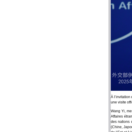
À l’invitatio
une visite off
Wang Yi, mem
Affaires étr
des nations 
(Chine, Japo