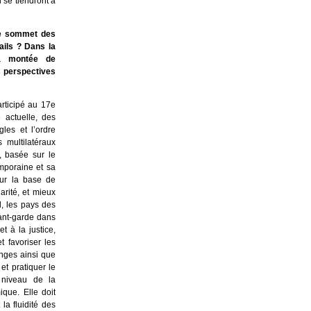
 se tiendront à
7e sommet des
ails ? Dans la
la montée de
es perspectives
articipé au 17e
 actuelle, des
les et l’ordre
 multilatéraux
, basée sur le
mporaine et sa
 sur la base de
arité, et mieux
, les pays des
vant-garde dans
t à la justice,
 favoriser les
anges ainsi que
et pratiquer le
 niveau de la
que. Elle doit
la fluidité des