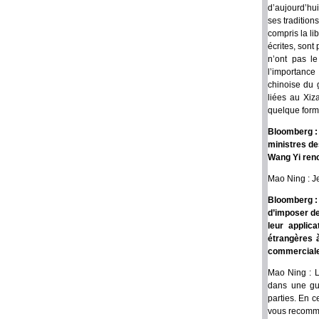
d’aujourd’hui
ses tradition
compris la li
écrites, sont
n’ont pas le
l’importance 
chinoise du 
liées au Xiz
quelque forme
Bloomberg : 
ministres de
Wang Yi renc
Mao Ning : Je
Bloomberg : 
d’imposer de
leur applic
étrangères 
commerciales
Mao Ning : L
dans une gue
parties. En c
vous recomma