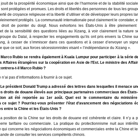
 jouit de la prospérité économique ainsi que de l’harmonie et de la stabilité sociale
s sont protégées et promues. Les droits et libertés des personnes de tous les group
berté de croyance religieuse et la liberté d’utiliser et de développer leurs propres l
 pleinement protégés. La communauté internationale peut clairement le constater, et
 droit de pointer du doigt. Nous exhortons les États-Unis à être pleinement
et de la sensibilité des questions liées au Xizang, à voir clairement la nature sé
groupe du Dalaï, à respecter les engagements qu’ils ont pris envers la Chine su
ang, à cesser de s’immiscer dans ces questions et à cesser d’envoyer un signa
 que ce soit, aux forces sécessionnistes visant « l’indépendance du Xizang ».
Marco Rubio se rendra également à Kuala Lumpur pour participer à la série d
s Affaires étrangères sur la coopération en Asie de l’Est. Le ministre des Affa
ontrera-t-il Marco Rubio ?
 n’ai pas d’informations à fournir à ce sujet.
Le président Donald Trump a adressé des lettres dans lesquelles il menace une
s droits de douane élevés aux principaux partenaires commerciaux des États-
ation ait été reportée au 1er août. Quel est le commentaire du ministère
à ce sujet ? Pourriez-vous présenter l’état d’avancement des négociations 
 entre la Chine et les États-Unis ?
a position de la Chine sur les droits de douane est cohérente et claire. Il n’y a
rre tarifaire ou commerciale. La pratique du protectionnisme nuit aux intérêts
e qui concerne les négociations économiques et commerciales entre la Chine et les
nde de consulter les services compétents chinois.