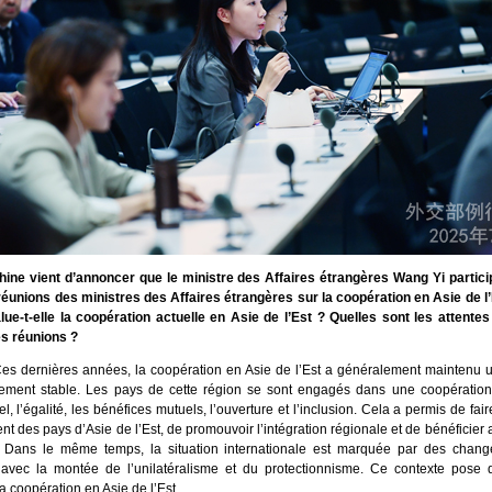
ine vient d’annoncer que le ministre des Affaires étrangères Wang Yi particip
réunions des ministres des Affaires étrangères sur la coopération en Asie de 
lue-t-elle la coopération actuelle en Asie de l’Est ? Quelles sont les attentes
es réunions ?
es dernières années, la coopération en Asie de l’Est a généralement maintenu
ment stable. Les pays de cette région se sont engagés dans une coopération
l, l’égalité, les bénéfices mutuels, l’ouverture et l’inclusion. Cela a permis de fai
 des pays d’Asie de l’Est, de promouvoir l’intégration régionale et de bénéficier
. Dans le même temps, la situation internationale est marquée par des chan
 avec la montée de l’unilatéralisme et du protectionnisme. Ce contexte pose 
a coopération en Asie de l’Est.