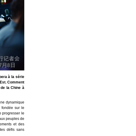
era à la série
l’Est. Comment
 de la Chine à
 une dynamique
 fondée sur le
re progresser le
 aux peuples de
gements et des
des défis sans