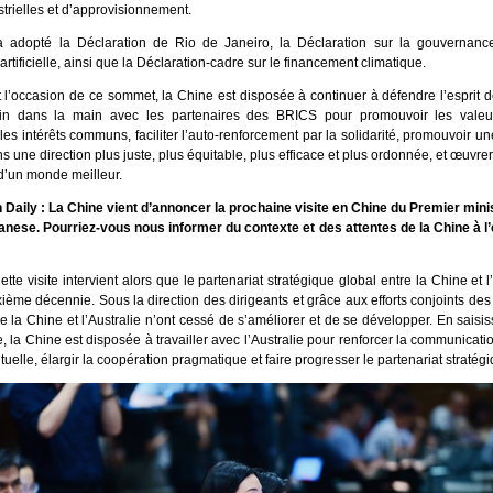
trielles et d’approvisionnement.
a adopté la Déclaration de Rio de Janeiro, la Déclaration sur la gouvernan
e artificielle, ainsi que la Déclaration-cadre sur le financement climatique.
t l’occasion de ce sommet, la Chine est disposée à continuer à défendre l’esprit 
main dans la main avec les partenaires des BRICS pour promouvoir les vale
es intérêts communs, faciliter l’auto-renforcement par la solidarité, promouvoir 
 une direction plus juste, plus équitable, plus efficace et plus ordonnée, et œuvre
 d’un monde meilleur.
h Daily : La Chine vient d’annoncer la prochaine visite en Chine du Premier mini
nese. Pourriez-vous nous informer du contexte et des attentes de la Chine à l’
tte visite intervient alors que le partenariat stratégique global entre la Chine et l
ème décennie. Sous la direction des dirigeants et grâce aux efforts conjoints des
re la Chine et l’Australie n’ont cessé de s’améliorer et de se développer. En saisis
te, la Chine est disposée à travailler avec l’Australie pour renforcer la communicati
uelle, élargir la coopération pragmatique et faire progresser le partenariat stratégi