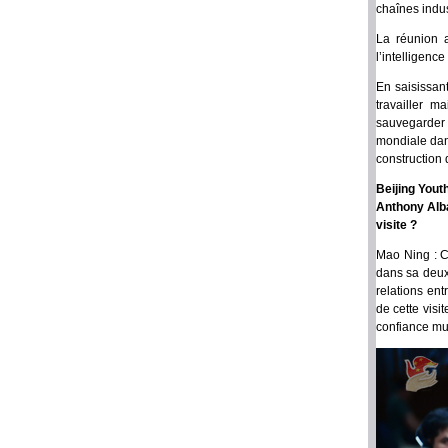
chaînes indus
La réunion 
l’intelligenc
En saisissan
travailler 
sauvegarder l
mondiale dans
construction
Beijing Yout
Anthony Alba
visite ?
Mao Ning : Ce
dans sa deuxi
relations ent
de cette visi
confiance mut