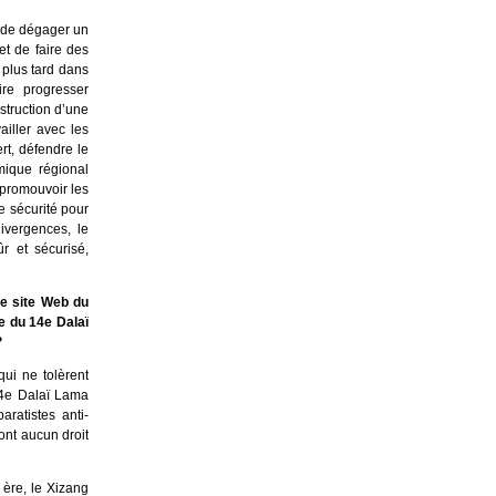
t de dégager un
et de faire des
 plus tard dans
re progresser
struction d’une
iller avec les
rt, défendre le
mique régional
 promouvoir les
e sécurité pour
ivergences, le
r et sécurisé,
le site Web du
e du 14e Dalaï
?
ui ne tolèrent
14e Dalaï Lama
aratistes anti-
’ont aucun droit
 ère, le Xizang