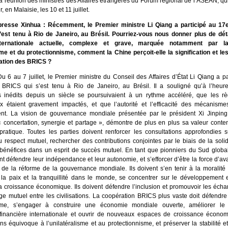
 la réunion des ministres des Affaires étrangères du Forum régional de l’ASEAN, qui
 en Malaisie, les 10 et 11 juillet.
resse Xinhua : Récemment, le Premier ministre Li Qiang a participé au 1
est tenu à Rio de Janeiro, au Brésil. Pourriez-vous nous donner plus de dét
internationale actuelle, complexe et grave, marquée notamment par 
isme et du protectionnisme, comment la Chine perçoit-elle la signification et l
ation des BRICS ?
u 6 au 7 juillet, le Premier ministre du Conseil des Affaires d’État Li Qiang a p
RICS qui s’est tenu à Rio de Janeiro, au Brésil. Il a souligné qu’à l’heure
inédits depuis un siècle se poursuivaient à un rythme accéléré, que les règ
ux étaient gravement impactés, et que l’autorité et l’efficacité des mécanismes
aient. La vision de gouvernance mondiale présentée par le président Xi Jinping
« concertation, synergie et partage », démontre de plus en plus sa valeur conte
n pratique. Toutes les parties doivent renforcer les consultations approfondies
du respect mutuel, rechercher des contributions conjointes par le biais de la solid
 bénéfices dans un esprit de succès mutuel. En tant que pionniers du Sud global
t défendre leur indépendance et leur autonomie, et s’efforcer d’être la force d’a
 de la réforme de la gouvernance mondiale. Ils doivent s’en tenir à la moralité e
la paix et la tranquillité dans le monde, se concentrer sur le développement et
a croissance économique. Ils doivent défendre l’inclusion et promouvoir les éch
ge mutuel entre les civilisations. La coopération BRICS plus vaste doit défendre 
lisme, s’engager à construire une économie mondiale ouverte, améliorer le
financière internationale et ouvrir de nouveaux espaces de croissance économi
s équivoque à l’unilatéralisme et au protectionnisme, et préserver la stabilité et 