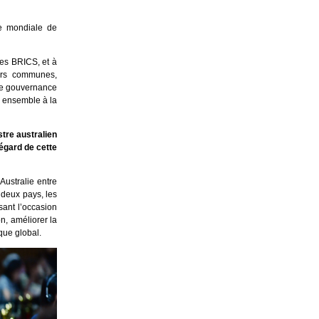
ce mondiale de
des BRICS, et à
urs communes,
une gouvernance
r ensemble à la
stre australien
égard de cette
’Australie entre
 deux pays, les
sant l’occasion
on, améliorer la
que global.