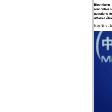
Bloomberg :
rencontrer s
questions é
Affaires étr
Mao Ning : J