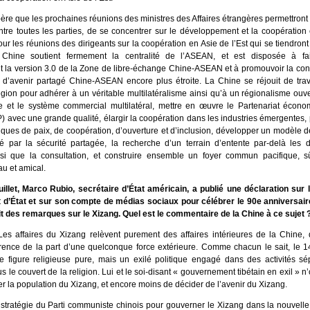
ère que les prochaines réunions des ministres des Affaires étrangères permettron
tre toutes les parties, de se concentrer sur le développement et la coopération 
our les réunions des dirigeants sur la coopération en Asie de l’Est qui se tiendront
 Chine soutient fermement la centralité de l’ASEAN, et est disposée à fai
t la version 3.0 de la Zone de libre-échange Chine-ASEAN et à promouvoir la con
’avenir partagé Chine-ASEAN encore plus étroite. La Chine se réjouit de trava
gion pour adhérer à un véritable multilatéralisme ainsi qu’à un régionalisme ouve
e et le système commercial multilatéral, mettre en œuvre le Partenariat écono
) avec une grande qualité, élargir la coopération dans les industries émergentes,
iques de paix, de coopération, d’ouverture et d’inclusion, développer un modèle d
é par la sécurité partagée, la recherche d’un terrain d’entente par-delà les d
si que la consultation, et construire ensemble un foyer commun pacifique, sû
u et amical.
uillet, Marco Rubio, secrétaire d’État américain, a publié une déclaration sur 
d’État et sur son compte de médias sociaux pour célébrer le 90e anniversair
it des remarques sur le Xizang. Quel est le commentaire de la Chine à ce sujet 
es affaires du Xizang relèvent purement des affaires intérieures de la Chine, q
ence de la part d’une quelconque force extérieure. Comme chacun le sait, le 
e figure religieuse pure, mais un exilé politique engagé dans des activités sép
s le couvert de la religion. Lui et le soi-disant « gouvernement tibétain en exil » n
r la population du Xizang, et encore moins de décider de l’avenir du Xizang.
 stratégie du Parti communiste chinois pour gouverner le Xizang dans la nouvelle