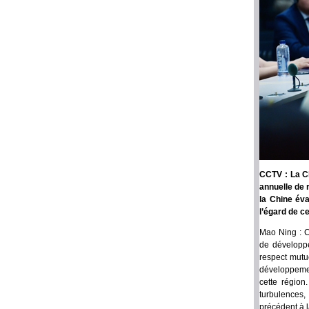
CCTV : La Ch
annuelle de 
la Chine éva
l’égard de c
Mao Ning : C
de développe
respect mutue
développement
cette région
turbulences,
précédent à l