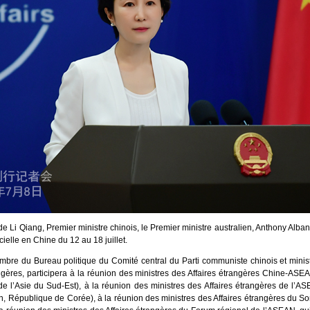
n de Li Qiang, Premier ministre chinois, le Premier ministre australien, Anthony Alba
icielle en Chine du 12 au 18 juillet.
bre du Bureau politique du Comité central du Parti communiste chinois et minist
angères, participera à la réunion des ministres des Affaires étrangères Chine-ASE
de l’Asie du Sud-Est), à la réunion des ministres des Affaires étrangères de l’A
n, République de Corée), à la réunion des ministres des Affaires étrangères du S