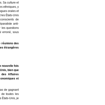
s. Sa culture et
es ethniques, y
angues orales et
 les États-Unis
 conscients de
paratiste anti-
r les questions
l erroné, sous
e réunions des
ires étrangères
 nouvelle fois
Unis, bien que
 des Affaires
économiques et
 pas de gagnant
 de toutes les
 États-Unis, je