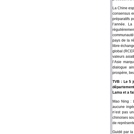
La Chine esp
consensus en
préparatifs p
l’année. La
régulièremen
communauté d
pays de la ré
libre-échang
global (RCEP
valeurs asiat
l’Asie marqu
dialogue ain
prospère, bea
TVB : Le 5 j
département 
Lama et a fa
Mao Ning : L
aucune ingér
n’est pas un
chinoises sou
de représente
Guidé par la