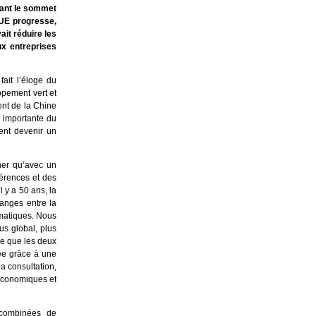
vant le sommet
’UE progresse,
ait réduire les
ux entreprises
ait l’éloge du
pement vert et
ent de la Chine
s importante du
ent devenir un
ner qu’avec un
férences et des
 y a 50 ans, la
anges entre la
omatiques. Nous
s global, plus
 Ce que les deux
rée grâce à une
a consultation,
 économiques et
 combinées de