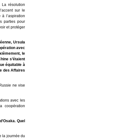
 La résolution
’accent sur le
à l’aspiration
s parties pour
oir et protéger
péenne, Ursula
opération avec
uxièmement, le
hine s’étaient
ue équitable à
e des Affaires
Russie ne vise
ations avec les
la coopération
e d’Osaka. Quel
e la journée du