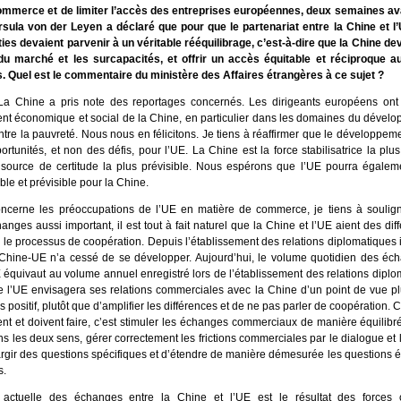
ommerce et de limiter l’accès des entreprises européennes, deux semaines a
sula von der Leyen a déclaré que pour que le partenariat entre la Chine et l
ies devaient parvenir à un véritable rééquilibrage, c’est-à-dire que la Chine dev
du marché et les surcapacités, et offrir un accès équitable et réciproque a
 Quel est le commentaire du ministère des Affaires étrangères à ce sujet ?
a Chine a pris note des reportages concernés. Les dirigeants européens ont f
t économique et social de la Chine, en particulier dans les domaines du dévelop
ontre la pauvreté. Nous nous en félicitons. Je tiens à réaffirmer que le développem
rtunités, et non des défis, pour l’UE. La Chine est la force stabilisatrice la plu
source de certitude la plus prévisible. Nous espérons que l’UE pourra égalem
able et prévisible pour la Chine.
ncerne les préoccupations de l’UE en matière de commerce, je tiens à soulig
nges aussi important, il est tout à fait naturel que la Chine et l’UE aient des dif
s le processus de coopération. Depuis l’établissement des relations diplomatiques il
Chine-UE n’a cessé de se développer. Aujourd’hui, le volume quotidien des éch
E équivaut au volume annuel enregistré lors de l’établissement des relations dipl
 l’UE envisagera ses relations commerciales avec la Chine d’un point de vue plu
lus positif, plutôt que d’amplifier les différences et de ne pas parler de coopération.
ent et doivent faire, c’est stimuler les échanges commerciaux de manière équilib
s les deux sens, gérer correctement les frictions commerciales par le dialogue et l
élargir des questions spécifiques et d’étendre de manière démesurée les questions
s.
n actuelle des échanges entre la Chine et l’UE est le résultat des forces