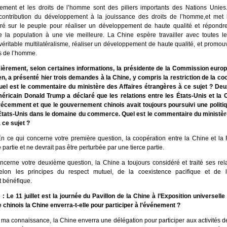
ment et les droits de l’homme sont des piliers importants des Nations Unies.
 contribution du développement à la jouissance des droits de l’homme,et met l
ré sur le peuple pour réaliser un développement de haute qualité et répondre 
e la population à une vie meilleure. La Chine espère travailler avec toutes le
éritable multilatéralisme, réaliser un développement de haute qualité, et promouv
ts de l’homme.
èrement, selon certaines informations, la présidente de la Commission euro
n, a présenté hier trois demandes à la Chine, y compris la restriction de la co
uel est le commentaire du ministère des Affaires étrangères à ce sujet ? De
éricain Donald Trump a déclaré que les relations entre les États-Unis et la C
écemment et que le gouvernement chinois avait toujours poursuivi une politiq
États-Unis dans le domaine du commerce. Quel est le commentaire du ministèr
 ce sujet ?
n ce qui concerne votre première question, la coopération entre la Chine et la 
 partie et ne devrait pas être perturbée par une tierce partie.
ncerne votre deuxième question, la Chine a toujours considéré et traité ses rel
selon les principes du respect mutuel, de la coexistence pacifique et de 
 bénéfique.
 Le 11 juillet est la journée du Pavillon de la Chine à l’Exposition universell
e chinois la Chine enverra-t-elle pour participer à l’événement ?
 ma connaissance, la Chine enverra une délégation pour participer aux activités d