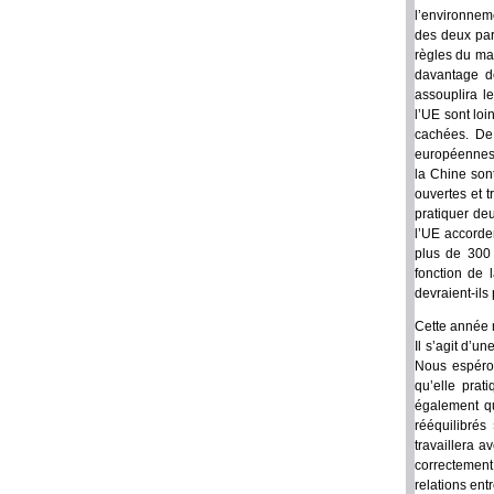
l’environnem
des deux part
règles du mar
davantage d
assouplira l
l’UE sont loi
cachées. De 
européennes 
la Chine son
ouvertes et 
pratiquer deu
l’UE accorde
plus de 300 
fonction de 
devraient-il
Cette année m
Il s’agit d’u
Nous espéron
qu’elle prat
également q
rééquilibrés
travaillera 
correctement
relations entr