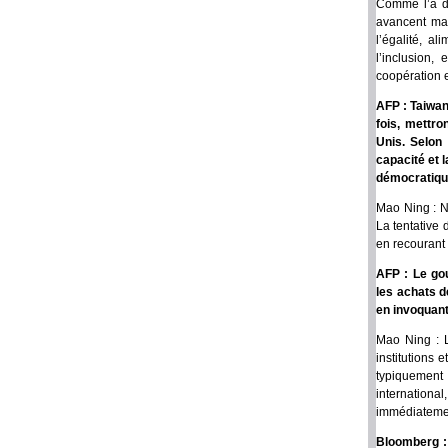
Comme l’a dé
avancent ma
l’égalité, a
l’inclusion,
coopération e
AFP : Taiwan
fois, mettr
Unis. Selon 
capacité et 
démocratique
Mao Ning : No
La tentative
en recourant 
AFP : Le go
les achats d
en invoquant
Mao Ning : L
institutions 
typiquement
internationa
immédiatemen
Bloomberg :