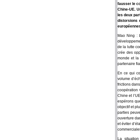
fausser le c
Chine-UE. Ur
les deux part
distorsions 
européennes.
Mao Ning : L
développemen
de la lutte c
crée des oppo
monde et la 
partenaire fi
En ce qui co
volume d’écha
frictions dan
coopération 
Chine et l’U
espérons que
objectif et p
parties peuv
ouverture dan
et éviter d’
commerciale
La situatio