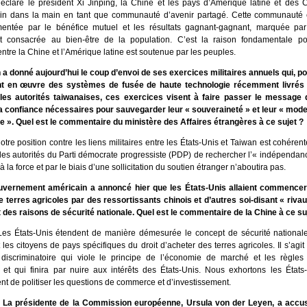
claré le président Xi Jinping, la Chine et les pays d’Amérique latine et des 
in dans la main en tant que communauté d’avenir partagé. Cette communauté 
limentée par le bénéfice mutuel et les résultats gagnant-gagnant, marquée par 
 et consacrée au bien-être de la population. C’est la raison fondamentale po
ntre la Chine et l’Amérique latine est soutenue par les peuples.
 a donné aujourd’hui le coup d’envoi de ses exercices militaires annuels qui, p
ont en œuvre des systèmes de fusée de haute technologie récemment livrés 
les autorités taiwanaises, ces exercices visent à faire passer le message q
la confiance nécessaires pour sauvegarder leur « souveraineté » et leur « mode 
 ». Quel est le commentaire du ministère des Affaires étrangères à ce sujet ?
tre position contre les liens militaires entre les États-Unis et Taiwan est cohérent
 des autorités du Parti démocrate progressiste (PDP) de rechercher l’« indépenda
à la force et par le biais d’une sollicitation du soutien étranger n’aboutira pas.
uvernement américain a annoncé hier que les États-Unis allaient commencer
e terres agricoles par des ressortissants chinois et d’autres soi-disant « riva
 des raisons de sécurité nationale. Quel est le commentaire de la Chine à ce su
es États-Unis étendent de manière démesurée le concept de sécurité nationale 
et les citoyens de pays spécifiques du droit d’acheter des terres agricoles. Il s’agi
 discriminatoire qui viole le principe de l’économie de marché et les règl
l, et qui finira par nuire aux intérêts des États-Unis. Nous exhortons les État
t de politiser les questions de commerce et d’investissement.
 La présidente de la Commission européenne, Ursula von der Leyen, a accus