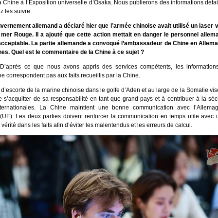
a Chine à l’Exposition universelle d’Osaka. Nous publierons des informations déta
z les suivre.
vernement allemand a déclaré hier que l’armée chinoise avait utilisé un laser v
mer Rouge. Il a ajouté que cette action mettait en danger le personnel allema
inacceptable. La partie allemande a convoqué l’ambassadeur de Chine en Allema
s. Quel est le commentaire de la Chine à ce sujet ?
D’après ce que nous avons appris des services compétents, les information
e correspondent pas aux faits recueillis par la Chine.
d’escorte de la marine chinoise dans le golfe d’Aden et au large de la Somalie vis
 s’acquitter de sa responsabilité en tant que grand pays et à contribuer à la séc
nternationales. La Chine maintient une bonne communication avec l’Allemag
UE). Les deux parties doivent renforcer la communication en temps utile avec u
vérité dans les faits afin d’éviter les malentendus et les erreurs de calcul.