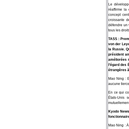
Le développe
réaffirme la
concept cent
croissante d
défendre un v
tous les droi
TASS : Premi
von der Leye
la Russie. Q
président am
améliorées r
l’égard des 
étrangères à
Mao Ning : E
aucune tierce
En ce qui co
États-Unis 
mutuellement
Kyodo News :
fonctionnair
Mao Ning : À