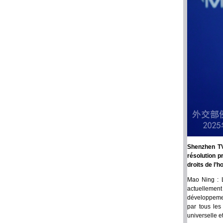
Shenzhen TV
résolution p
droits de l’
Mao Ning : L
actuellement 
développemen
par tous les
universelle e