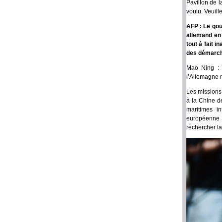
Pavillon de l
voulu. Veuille
AFP : Le gou
allemand en 
tout à fait 
des démarche
Mao Ning : 
l’Allemagne n
Les missions 
à la Chine de
maritimes i
européenne (
rechercher la 