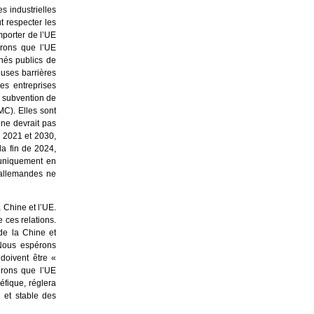
 industrielles
ut respecter les
mporter de l’UE
rons que l’UE
chés publics de
reuses barrières
es entreprises
e subvention de
C). Elles sont
 ne devrait pas
e 2021 et 2030,
la fin de 2024,
 uniquement en
 allemandes ne
 Chine et l’UE.
e ces relations.
de la Chine et
 Nous espérons
doivent être «
pérons que l’UE
éfique, réglera
 et stable des