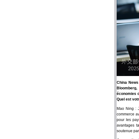
China News 
Bloomberg, 
économies d’
Quel est vot
Mao Ning : J
commerce ave
pour les pay
avantages ta
soutenue par 