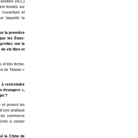
Caraïbes (ALC)
est fondée sur
l’ouverture et
ur laquelle la
our la première
par les États-
u’elles ont la
de vie libre et
e et très ferme.
nce de Taiwan »
 à restreindre
ux étrangers »,
jet ?
et privent les
t d’une pratique
es du commerce
s-Unis à cesser
é la Chine de