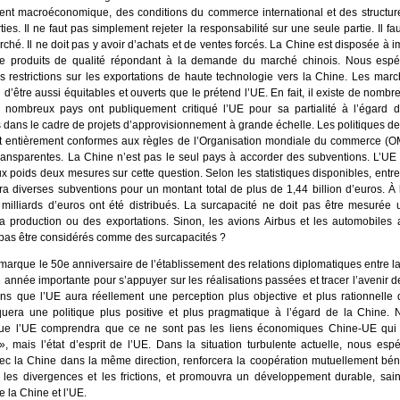
ent macroéconomique, des conditions du commerce international et des structures
ies. Il ne faut pas simplement rejeter la responsabilité sur une seule partie. Il fa
ché. Il ne doit pas y avoir d’achats et de ventes forcés. La Chine est disposée à i
e produits de qualité répondant à la demande du marché chinois. Nous espé
es restrictions sur les exportations de haute technologie vers la Chine. Les mar
n d’être aussi équitables et ouverts que le prétend l’UE. En fait, il existe de nomb
nombreux pays ont publiquement critiqué l’UE pour sa partialité à l’égard d
dans le cadre de projets d’approvisionnement à grande échelle. Les politiques d
t entièrement conformes aux règles de l’Organisation mondiale du commerce (OM
transparentes. La Chine n’est pas le seul pays à accorder des subventions. L’UE
x poids deux mesures sur cette question. Selon les statistiques disponibles, entr
ra diverses subventions pour un montant total de plus de 1,44 billion d’euros. À 
milliards d’euros ont été distribués. La surcapacité ne doit pas être mesurée
la production ou des exportations. Sinon, les avions Airbus et les automobiles
s pas être considérés comme des surcapacités ?
arque le 50e anniversaire de l’établissement des relations diplomatiques entre la
ne année importante pour s’appuyer sur les réalisations passées et tracer l’avenir d
s que l’UE aura réellement une perception plus objective et plus rationnelle 
iquera une politique plus positive et plus pragmatique à l’égard de la Chine.
ue l’UE comprendra que ce ne sont pas les liens économiques Chine-UE qui 
 », mais l’état d’esprit de l’UE. Dans la situation turbulente actuelle, nous es
avec la Chine dans la même direction, renforcera la coopération mutuellement bén
 les divergences et les frictions, et promouvra un développement durable, sain
e la Chine et l’UE.