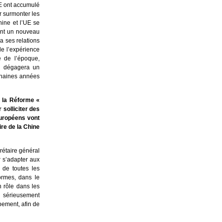
E ont accumulé
ur surmonter les
hine et l’UE se
rent un nouveau
a ses relations
de l’expérience
e de l’époque,
e, dégagera un
ochaines années
e la Réforme «
solliciter des
Européens vont
re de la Chine
rétaire général
 s’adapter aux
 de toutes les
formes, dans le
n rôle dans les
ir sérieusement
pement, afin de