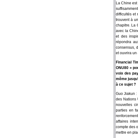
La Chine est
suffisamment 
difficultés e
trouvent à u
chapitre. La 
avec la Chine
et des inspi
répondra au
consensus, d
et ouvrira un
Financial Ti
ONU80 » pour
voix des pay
même jusqu’à
à ce sujet ?
Guo Jiakun : 
des Nations 
nouvelles ci
parties en f
renforcement
affaires int
compte des o
mettre en pl