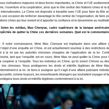
eux civilisations majeures et deux forces importantes, la Chine et l’UE soutiennent
sme, l’ouverture et la coopération, ainsi que le rôle central des Nations Unies et la
 internationales. La Chine est disposée à travailler avec l’UE pour faire du 80e a
 une occasion de renforcer davantage le rôle central de l’organisation, de faire j
ations Unies qui leur revient et d’apporter la confiance et le dynamisme au multilat
 Selon les médias, Mao Chenyue, cadre supérieure de la banque américain
mpêchée de quitter la Chine ces dernières semaines. Quel est le commentaire
: À notre connaissance, Mme Mao Chenyue est impliquée dans une affaire pé
 l’objet d’une enquête en Chine, et est actuellement soumise à des restrictions d
 à la loi par les autorités chinoises chargées de l’application de la loi. Con
chinoise, tant que l’enquête est en cours, Mme Mao ne peut quitter la Chine pour
de coopérer à l’enquête. Tous les individus en Chine, qu’ils soient Chinois ou étr
s lois chinoises. Nous protégerons les droits et intérêts légitimes de Mme M
nformément à la loi. Je tiens à souligner qu’il s’agit d’une affaire judiciaire indivi
accueillir, comme toujours, les ressortissants étrangers qui souhaitent voyager et fa
protégera leurs droits et intérêts légitimes conformément à la loi.