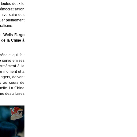
 toutes deux le
 démocratisation
nniversaire des
ouer pleinement
éralisme.
e Wells Fargo
 de la Chine à
nale qui fait
e sortie émises
formément à la
 le moment et a
angers, doivent
ao au cours de
duelle. La Chine
ire des affaires