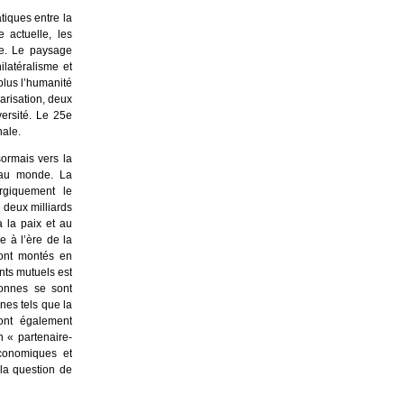
tiques entre la
 actuelle, les
de. Le paysage
ilatéralisme et
plus l’humanité
larisation, deux
ersité. Le 25e
onale.
sormais vers la
s au monde. La
rgiquement le
 deux milliards
 la paix et au
 à l’ère de la
ont montés en
ents mutuels est
sonnes se sont
nes tels que la
ont également
n « partenaire-
économiques et
la question de