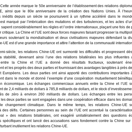
 Cette année marque le 50e anniversaire de l’établissement des relations diploma
E, ainsi que le 80e anniversaire de la création des Nations Unies. À l’heure
 inédits depuis un siècle se poursuivent à un rythme accéléré dans le mon
 est marqué par l’imbrication des mutations et des turbulences, et les actes d’un
n sapent considérablement les règles et l’ordre internationaux, plaçant une fois de 
r critique. La Chine et l’UE sont deux forces majeures faisant progresser la multipo
urs soutenant la mondialisation et deux civilisations majeures défendant la div
-UE est d’une grande importance et attire l’attention de la communauté internati
mi-siècle, les relations Chine-UE ont surmonté les difficultés et progressent dé
la stabilité, devenant ainsi l’une des relations bilatérales les plus influente
 entre la Chine et l’UE a donné des résultats fructueux, soutenant éne
 et les progrès des deux parties et fournissant des avantages tangibles à près de
t Européens. Les deux parties ont ainsi apporté des contributions importantes à
t dans le monde et donné l’exemple d’une coopération mutuellement bénéfique
ion économique. Les échanges commerciaux annuels entre la Chine et l’UE s
nt de 2,4 milliards de dollars à 785,8 milliards de dollars, et le stock d’investissem
ès de zéro à environ 260 milliards de dollars. Les échanges entre les per
et les deux parties se sont engagées dans une coopération efficace dans les domai
e le changement climatique. Dans le même temps, les relations Chine-UE s
à des défis. Certaines personnes au sein de l’UE ont accentué la caractérisatio
ival » des relations bilatérales, ont exagéré unilatéralement des questions 
 spécifiques et ont lancé des accusations sans fondement contre la Chine sur 
rturbant inutilement les relations Chine-UE.