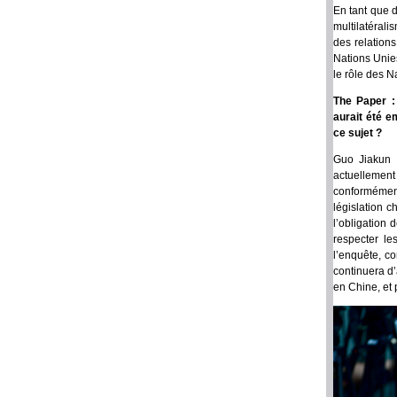
En tant que d
multilatérali
des relations
Nations Unies
le rôle des N
The Paper :
aurait été e
ce sujet ?
Guo Jiakun 
actuellement
conformément
législation 
l’obligation 
respecter le
l’enquête, co
continuera d’
en Chine, et 