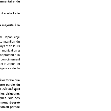
ommentaire du
 et elle traite
 majorité à la
 du Japon, et je
 Le maintien du
ays et de leurs
communication à
approfondir la
 conjointement
et le Japon, et
xigences de la
électorale que
orte-parole du
 déclaré qu’il
les dirigeants
iques sur ces
tement réservé
ion du port de