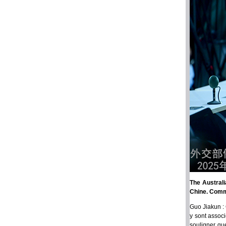
The Australi
Chine. Comme
Guo Jiakun : 
y sont assoc
souligner qu