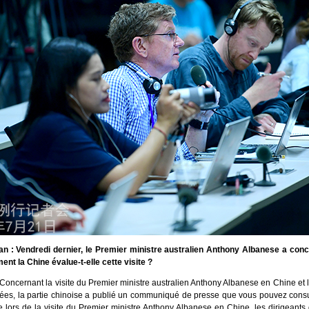
an : Vendredi dernier, le Premier ministre australien Anthony Albanese a concl
nt la Chine évalue-t-elle cette visite ?
Concernant la visite du Premier ministre australien Anthony Albanese en Chine et le
iées, la partie chinoise a publié un communiqué de presse que vous pouvez consul
e lors de la visite du Premier ministre Anthony Albanese en Chine, les dirigeant