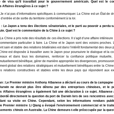
de visa qu’il travaillait pour le gouvernement américain. Quel est le c
s Affaires étrangères à ce sujet ?
Je n’ai pas d’informations spécifiques à communiquer. La Chine est un État de droit
 d’entrée et de sortie du territoire conformément à la loi.
 Le Japon a tenu des élections sénatoriales, et le parti au pouvoir a perdu sa
e. Quel est le commentaire de la Chine à ce sujet ?
La Chine a pris note des résultats de ces élections. Il s’agit d’une affaire intérieure
commentaire particulier à faire. La Chine et le Japon sont des voisins proches.
 sain et stable des relations bilatérales est dans l’intérêt fondamental des deux p
Chine est disposée à travailler avec le Japon pour poursuivre le dialogue et la 
iveaux et dans tous les domaines, renforcer la confiance politique mutuelle, 
mutuellement bénéfique, gérer de manière appropriée les divergences, promouvoir
ment global des relations stratégiques et mutuellement bénéfiques entre la Chine 
es relations constructives et stables entre les deux pays qui répondent aux e
an : Le Premier ministre Anthony Albanese a déclaré au cours de la campagne 
Darwin ne devrait plus être détenu par des entreprises chinoises, et le p
s Affaires étrangères a également fait une déclaration à ce sujet. Albanese a
abordé directement la question du port de Darwin lors de ses rencontres avec 
dant sa visite en Chine. Cependant, selon les informations rendues publ
le Premier ministre Li Qiang a évoqué l’environnement commercial et le trai
sements chinois en Australie. La Chine demeure-t-elle préoccupée par la quest