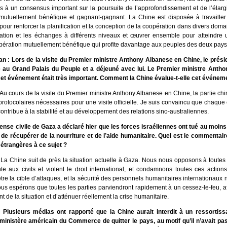
s à un consensus important sur la poursuite de l’approfondissement et de l’élar
mutuellement bénéfique et gagnant-gagnant. La Chine est disposée à travailler 
pour renforcer la planification et la conception de la coopération dans divers doma
tion et les échanges à différents niveaux et œuvrer ensemble pour atteindre 
pération mutuellement bénéfique qui profite davantage aux peuples des deux pays
an : Lors de la visite du Premier ministre Anthony Albanese en Chine, le présid
é au Grand Palais du Peuple et a déjeuné avec lui. Le Premier ministre Anth
et événement était très important. Comment la Chine évalue-t-elle cet événem
Au cours de la visite du Premier ministre Anthony Albanese en Chine, la partie chin
protocolaires nécessaires pour une visite officielle. Je suis convaincu que chaqu
contribue à la stabilité et au développement des relations sino-australiennes.
ense civile de Gaza a déclaré hier que les forces israéliennes ont tué au moin
t de récupérer de la nourriture et de l’aide humanitaire. Quel est le commentai
 étrangères à ce sujet ?
 La Chine suit de près la situation actuelle à Gaza. Nous nous opposons à toutes 
nte aux civils et violent le droit international, et condamnons toutes ces actions
tre la cible d’attaques, et la sécurité des personnels humanitaires internationaux n
s espérons que toutes les parties parviendront rapidement à un cessez-le-feu, af
 de la situation et d’atténuer réellement la crise humanitaire.
Plusieurs médias ont rapporté que la Chine aurait interdit à un ressortiss
inistère américain du Commerce de quitter le pays, au motif qu’il n’avait pa