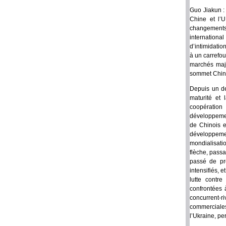
Guo Jiakun :
Chine et l’U
changements
international
d’intimidatio
à un carrefou
marchés maje
sommet Chine
Depuis un de
maturité et 
coopération
développement
de Chinois e
développemen
mondialisat
flèche, passa
passé de pr
intensifiés, 
lutte contr
confrontées 
concurrent-r
commerciales
l’Ukraine, pe