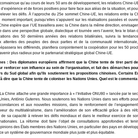
 convaincue qu’au cours de leurs 50 ans de développement, les relations Chine-U
d’expérience et de forces positives pour faire face aux aléas de la situation, et po
t relever les défis. À l’approche du 25e sommet Chine-UE, les relations entre la C
n moment important, puisqu’elles s’appuient sur les réalisations passées et ouv
Chine espère que l’UE travaillera avec la Chine dans la même direction, envisager
 dans une perspective globale, dialectique et tournée vers l’avenir, fera le bilan 
rations des 50 dernières années des relations bilatérales, suivra la tendanc
x attentes des peuples des deux parties et de la communauté international
épassera les différends, planifiera conjointement la coopération pour les 50 pr
 avenir plus radieux pour le partenariat stratégique global Chine-UE.
mes : Des diplomates européens affirment que la Chine tente de tirer parti d
 renforcer son influence au sein de l’organisation, et fait des démarches pour 
s du Sud global afin qu’ils soutiennent les propositions chinoises. Certains 
 dire que la Chine tente de coloniser les Nations Unies. Quel est le commentai
La Chine attache une grande importance à « l’Initiative ONU80 » lancée par le sec
Unies, António Guterres. Nous soutenons les Nations Unies dans ses efforts pour
rconstances et aux nouvelles missions, dans le renforcement de l’engagement
aveur du multilatéralisme, dans l’amélioration de son efficacité grâce à des ré
 de sa capacité à relever les défis mondiaux et dans le meilleur exercice de so
ernationales. La réforme doit faire l’objet de consultations approfondies et ten
pinions des États membres des Nations Unies, en particulier des pays en dévelop
ace un système de gouvernance mondiale plus juste et plus équitable.