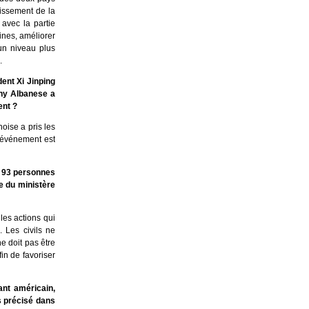
gissement de la
avec la partie
ines, améliorer
un niveau plus
.
ent Xi Jinping
ony Albanese a
ent ?
oise a pris les
e événement est
s 93 personnes
re du ministère
les actions qui
. Les civils ne
e doit pas être
in de favoriser
ant américain,
s précisé dans