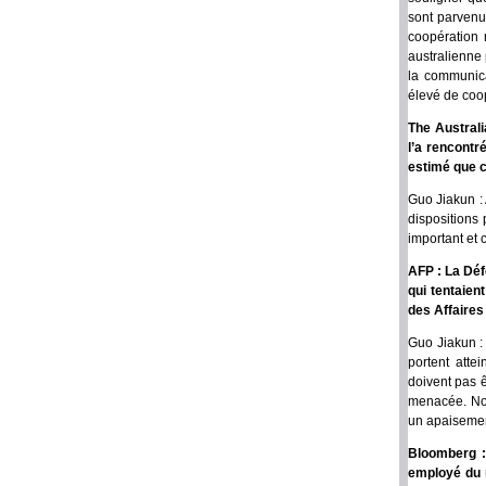
sont parvenu
coopération 
australienne 
la communica
élevé de coo
The Australi
l’a rencontr
estimé que c
Guo Jiakun : 
dispositions 
important et 
AFP : La Déf
qui tentaien
des Affaires
Guo Jiakun :
portent attei
doivent pas ê
menacée. Nou
un apaisement
Bloomberg : 
employé du m