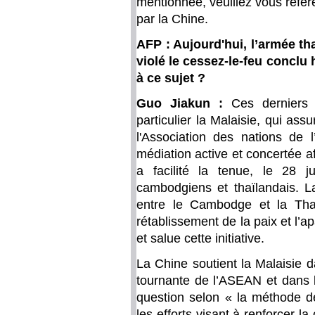
mentionnée, veuillez vous réfé
par la Chine.
AFP : Aujourd'hui, l’armée t
violé le cessez-le-feu conclu 
à ce sujet ?
Guo Jiakun :
Ces derniers 
particulier la Malaisie, qui as
l'Association des nations d
médiation active et concertée a
a facilité la tenue, le 28 ju
cambodgiens et thaïlandais. L
entre le Cambodge et la Tha
rétablissement de la paix et l’a
et salue cette initiative.
La Chine soutient la Malaisie 
tournante de l’ASEAN et dans l
question selon « la méthode d
les efforts visant à renforcer la