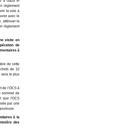
re à Gaza et
un règlement
rir la voie à
uvrer avec le
, atténuer la
 un règlement
ne visite en
pération de
mmentaires à
bre de cette
 chefs de 10
 sera le plus
et de l’OCS à
le sommet de
et que l'OCS
isée par une
igoureuse.
ndaires à la
nistère des