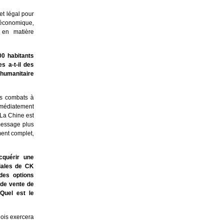
et légal pour
économique,
 en matière
00 habitants
s a-t-il des
 humanitaire
es combats à
immédiatement
 La Chine est
message plus
ment complet,
cquérir une
iales de CK
 des options
 de vente de
Quel est le
nois exercera