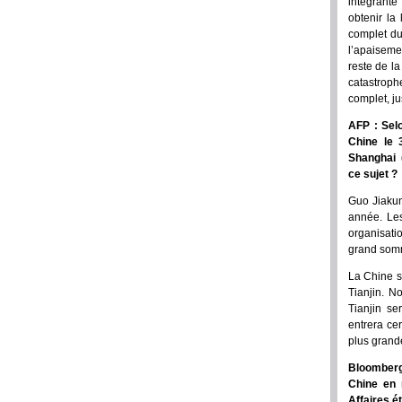
intégrante
obtenir la
complet du
l’apaiseme
reste de l
catastroph
complet, ju
AFP : Selo
Chine le 
Shanghai (
ce sujet ?
Guo Jiakun
année. Les
organisati
grand somm
La Chine s
Tianjin. N
Tianjin se
entrera ce
plus grand
Bloomberg
Chine en 
Affaires é