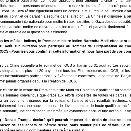
 du territoire palestinien. Le moyen approprié pour atténuer la crise humanitai
 libération des personnes détenues est un cessez-le-feu immédiat. La clé pour 
 conflit à Gaza réside également dans un cessez-le-feu. C'est le seul moyen d'ouv
nt du conflit et de garantir la sécurité dans la région. La Chine est disposée à œ
a communauté internationale pour mettre fin aux hostilités à Gaza dès que possible
e humanitaire, mettre en œuvre la solution à deux États et parvenir finalement à
ste et durable de la question palestinienne.
n les médias indiens, le Premier ministre indien Narendra Modi effectuera u
31 août sur invitation pour participer au sommet de l'Organisation de coo
OCS). Pourriez-vous confirmer cette information et nous faire part de vos co
 : La Chine accueillera le sommet de l’OCS à Tianjin du 31 août au 1er septem
 dirigeants de plus de 20 pays, dont tous les États membres de l’OCS, et les
ons internationales participeront aux événements concernés. Le sommet de Tianjin
et jamais organisé depuis la création de l’OCS.
e félicite de la venue du Premier ministre Modi en Chine pour participer au somm
ous sommes convaincus que grâce aux efforts concertés de toutes les parties, 
ra un événement marqué par la solidarité, l’amitié et des résultats fructueux, 
rtainement dans une nouvelle phase de développement de haute qualité, caractér
e solidarité, une coordination renforcée, un dynamisme accru et une action plus v
 : Donald Trump a déclaré qu'il pourrait imposer des droits de douane seco
raison de ses achats de pétrole russe, sans donner plus de détails. Le mi
trangères a-t-il un commentaire à faire à ce sujet ?