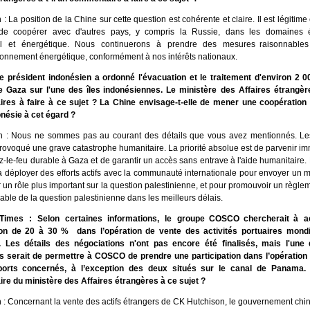
: La position de la Chine sur cette question est cohérente et claire. Il est légitime 
de coopérer avec d'autres pays, y compris la Russie, dans les domaines 
l et énergétique. Nous continuerons à prendre des mesures raisonnables
ionnement énergétique, conformément à nos intérêts nationaux.
e président indonésien a ordonné l'évacuation et le traitement d'environ 2 0
 Gaza sur l'une des îles indonésiennes. Le ministère des Affaires étrangère
res à faire à ce sujet ? La Chine envisage-t-elle de mener une coopération
onésie à cet égard ?
n : Nous ne sommes pas au courant des détails que vous avez mentionnés. L
rovoqué une grave catastrophe humanitaire. La priorité absolue est de parvenir 
z-le-feu durable à Gaza et de garantir un accès sans entrave à l'aide humanitaire.
 déployer des efforts actifs avec la communauté internationale pour envoyer un 
er un rôle plus important sur la question palestinienne, et pour promouvoir un règle
rable de la question palestinienne dans les meilleurs délais.
 Times : Selon certaines informations, le groupe COSCO chercherait à a
tion de 20 à 30 % dans l’opération de vente des activités portuaires mond
. Les détails des négociations n'ont pas encore été finalisés, mais l'une
 serait de permettre à COSCO de prendre une participation dans l’opération
ports concernés, à l’exception des deux situés sur le canal de Panama. 
e du ministère des Affaires étrangères à ce sujet ?
 : Concernant la vente des actifs étrangers de CK Hutchison, le gouvernement chi