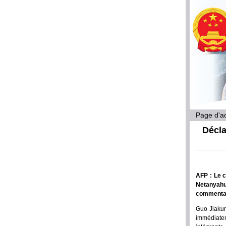
Page d'ac
Décla
AFP : Le c
Netanyahu
commentair
Guo Jiakun
immédiatem