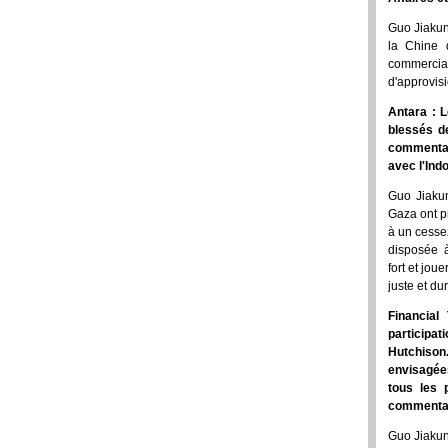
Guo Jiakun 
la Chine 
commercia
d'approvis
Antara : L
blessés de
commentai
avec l'Ind
Guo Jiaku
Gaza ont p
à un cesse
disposée à
fort et jou
juste et du
Financial
participa
Hutchison
envisagées
tous les 
commentair
Guo Jiakun