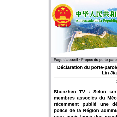
Page d'accueil
Propos du porte-par
>
Déclaration du porte-parol
Lin Ji
Shenzhen TV : Selon cert
membres associés du Méca
récemment publié une déc
police de la Région admini
pour avoir lancé des manda