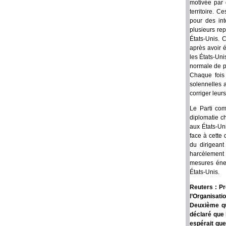
motivée par 
territoire. 
pour des int
plusieurs re
États-Unis. C
après avoir é
les États-Uni
normale de p
Chaque fois 
solennelles 
corriger leurs
Le Parti com
diplomatie c
aux États-Uni
face à cette
du dirigeant
harcèlement
mesures éner
États-Unis.
Reuters : Pr
l’Organisati
Deuxième qu
déclaré que 
espérait que