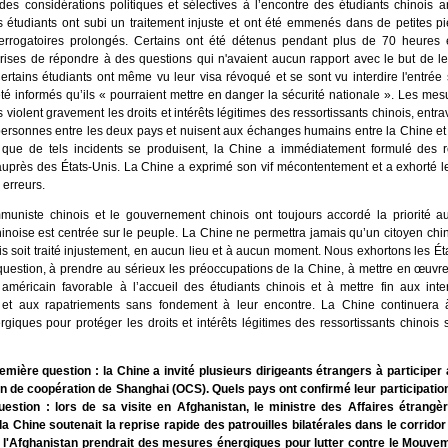
des considérations politiques et sélectives à l’encontre des étudiants chinois ar
Ces étudiants ont subi un traitement injuste et ont été emmenés dans de petites 
errogatoires prolongés. Certains ont été détenus pendant plus de 70 heures e
prises de répondre à des questions qui n'avaient aucun rapport avec le but de l
ertains étudiants ont même vu leur visa révoqué et se sont vu interdire l'entrée su
té informés qu’ils « pourraient mettre en danger la sécurité nationale ». Les mes
s violent gravement les droits et intérêts légitimes des ressortissants chinois, entra
ersonnes entre les deux pays et nuisent aux échanges humains entre la Chine et 
que de tels incidents se produisent, la Chine a immédiatement formulé des r
auprès des États-Unis. La Chine a exprimé son vif mécontentement et a exhorté l
 erreurs.
muniste chinois et le gouvernement chinois ont toujours accordé la priorité au
hinoise est centrée sur le peuple. La Chine ne permettra jamais qu’un citoyen chi
s soit traité injustement, en aucun lieu et à aucun moment. Nous exhortons les Éta
 question, à prendre au sérieux les préoccupations de la Chine, à mettre en œuvre
 américain favorable à l’accueil des étudiants chinois et à mettre fin aux inte
 et aux rapatriements sans fondement à leur encontre. La Chine continuera
giques pour protéger les droits et intérêts légitimes des ressortissants chinois
emière question : la Chine a invité plusieurs dirigeants étrangers à participe
on de coopération de Shanghai (OCS). Quels pays ont confirmé leur participati
estion : lors de sa visite en Afghanistan, le ministre des Affaires étrang
la Chine soutenait la reprise rapide des patrouilles bilatérales dans le corrid
 l'Afghanistan prendrait des mesures énergiques pour lutter contre le Mouve