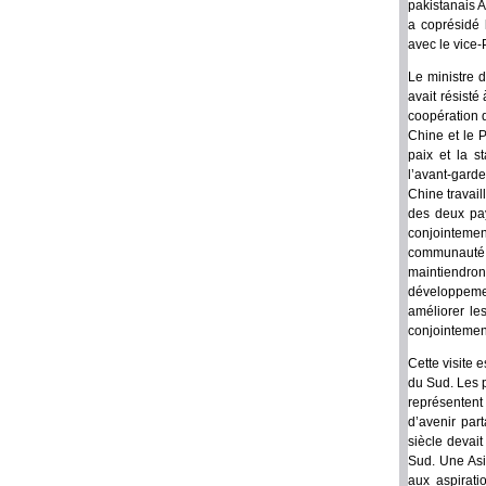
pakistanais A
a coprésidé 
avec le vice-
Le ministre d
avait résisté
coopération d
Chine et le 
paix et la s
l’avant-gard
Chine travail
des deux pay
conjointemen
communauté d
maintiendront
développemen
améliorer les
conjointement
Cette visite 
du Sud. Les p
représenten
d’avenir par
siècle devait
Sud. Une Asi
aux aspirati