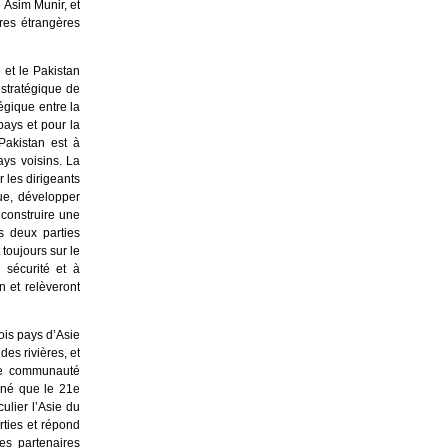
e Asim Munir, et
res étrangères
 et le Pakistan
 stratégique de
tégique entre la
ays et pour la
Pakistan est à
ys voisins. La
r les dirigeants
que, développer
construire une
s deux parties
 toujours sur le
 sécurité et à
n et relèveront
rois pays d’Asie
es rivières, et
une communauté
gné que le 21e
ulier l’Asie du
rties et répond
es partenaires