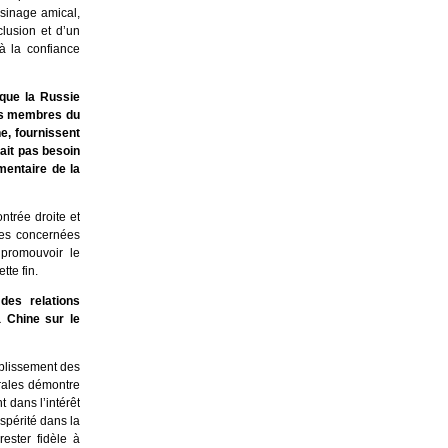
isinage amical,
clusion et d’un
à la confiance
 que la Russie
les membres du
e, fournissent
ait pas besoin
mentaire de la
ntrée droite et
ies concernées
 promouvoir le
tte fin.
des relations
a Chine sur le
ablissement des
érales démontre
 dans l’intérêt
spérité dans la
ester fidèle à