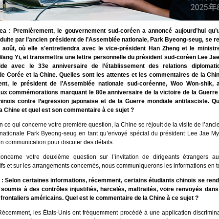
a : Premièrement, le gouvernement sud-coréen a annoncé aujourd’hui qu’u
duite par l’ancien président de l’Assemblée nationale, Park Byeong-seug, se r
août, où elle s'entretiendra avec le vice-président Han Zheng et le ministr
ang Yi, et transmettra une lettre personnelle du président sud-coréen Lee Ja
cide avec le 33e anniversaire de l’établissement des relations diplomati
e Corée et la Chine. Quelles sont les attentes et les commentaires de la Chin
t, le président de l’Assemblée nationale sud-coréenne, Woo Won-shik, a
ux commémorations marquant le 80e anniversaire de la victoire de la Guerre
inois contre l’agression japonaise et de la Guerre mondiale antifasciste. Qu
la Chine et quel est son commentaire à ce sujet ?
n ce qui concerne votre première question, la Chine se réjouit de la visite de l’anc
nationale Park Byeong-seug en tant qu’envoyé spécial du président Lee Jae M
en communication pour discuter des détails.
oncerne votre deuxième question sur l’invitation de dirigeants étrangers 
s et sur les arrangements concernés, nous communiquerons les informations en t
y : Selon certaines informations, récemment, certains étudiants chinois se rend
 soumis à des contrôles injustifiés, harcelés, maltraités, voire renvoyés dans
 frontaliers américains. Quel est le commentaire de la Chine à ce sujet ?
Récemment, les États-Unis ont fréquemment procédé à une application discriminat