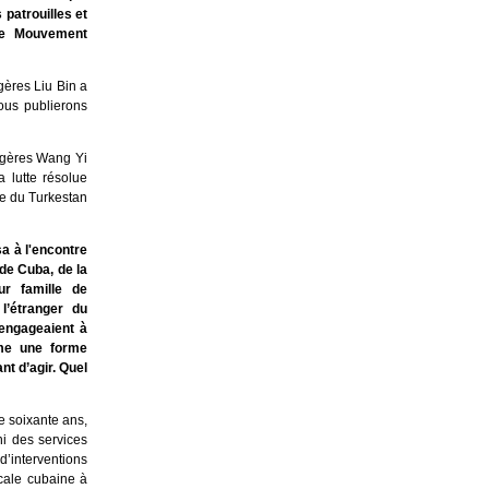
 patrouilles et
 le Mouvement
gères Liu Bin a
ous publierons
angères Wang Yi
 lutte résolue
ue du Turkestan
a à l'encontre
 de Cuba, de la
ur famille de
l’étranger du
engageaient à
mme une forme
nt d’agir. Quel
e soixante ans,
i des services
d’interventions
icale cubaine à