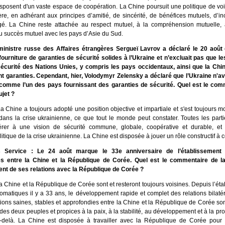
disposent d'un vaste espace de coopération. La Chine poursuit une politique de vo
ère, en adhérant aux principes d’amitié, de sincérité, de bénéfices mutuels, d’in
gé. La Chine reste attachée au respect mutuel, à la compréhension mutuelle, 
au succès mutuel avec les pays d’Asie du Sud.
ministre russe des Affaires étrangères Sergueï Lavrov a déclaré le 20 août
 fourniture de garanties de sécurité solides à l’Ukraine et n’excluait pas que 
écurité des Nations Unies, y compris les pays occidentaux, ainsi que la Chin
nt garanties. Cependant, hier, Volodymyr Zelensky a déclaré que l’Ukraine n'av
comme l’un des pays fournissant des garanties de sécurité. Quel est le com
ujet ?
a Chine a toujours adopté une position objective et impartiale et s'est toujours mo
ns la crise ukrainienne, ce que tout le monde peut constater. Toutes les part
érer à une vision de sécurité commune, globale, coopérative et durable, et
itique de la crise ukrainienne. La Chine est disposée à jouer un rôle constructif à ce
 Service : Le 24 août marque le 33e anniversaire de l’établissement 
es entre la Chine et la République de Corée. Quel est le commentaire de l
t de ses relations avec la République de Corée ?
 Chine et la République de Corée sont et resteront toujours voisines. Depuis l’ét
plomatiques il y a 33 ans, le développement rapide et complet des relations bilat
ions saines, stables et approfondies entre la Chine et la République de Corée sont
es deux peuples et propices à la paix, à la stabilité, au développement et à la pro
-delà. La Chine est disposée à travailler avec la République de Corée pour r