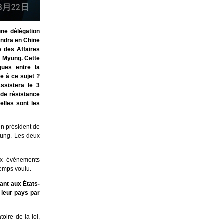
ne délégation
endra en Chine
e des Affaires
e Myung. Cette
ques entre la
e à ce sujet ?
ssistera le 3
 de résistance
elles sont les
ien président de
yung. Les deux
aux événements
emps voulu.
ant aux États-
 leur pays par
oire de la loi,