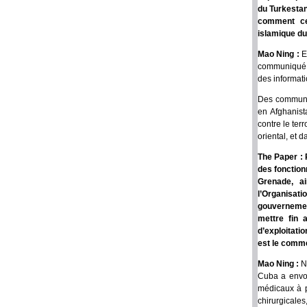
du Turkestan
comment cel
islamique du
Mao Ning :
E
communiqué l
des informati
Des communiq
en Afghanist
contre le ter
oriental, et d
The Paper : 
des fonction
Grenade, a
l’Organisat
gouvernemen
mettre fin 
d’exploitatio
est le comme
Mao Ning :
N
Cuba a envoy
médicaux à p
chirurgicale