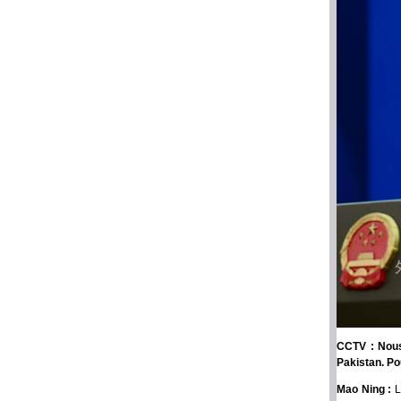
CCTV : Nous
Pakistan. Po
Mao Ning :
L