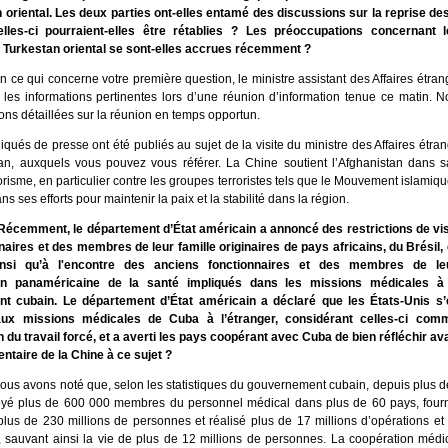
 oriental. Les deux parties ont-elles entamé des discussions sur la reprise des
les-ci pourraient-elles être rétablies ? Les préoccupations concernant
 Turkestan oriental se sont-elles accrues récemment ?
n ce qui concerne votre première question, le ministre assistant des Affaires étran
es informations pertinentes lors d’une réunion d’information tenue ce matin. N
ons détaillées sur la réunion en temps opportun.
ués de presse ont été publiés au sujet de la visite du ministre des Affaires étr
an, auxquels vous pouvez vous référer. La Chine soutient l’Afghanistan dans sa
rorisme, en particulier contre les groupes terroristes tels que le Mouvement islamiq
ans ses efforts pour maintenir la paix et la stabilité dans la région.
Récemment, le département d’État américain a annoncé des restrictions de vis
naires et des membres de leur famille originaires de pays africains, du Brésil,
insi qu’à l'encontre des anciens fonctionnaires et des membres de le
ion panaméricaine de la santé impliqués dans les missions médicales à 
t cubain. Le département d’État américain a déclaré que les États-Unis s’
aux missions médicales de Cuba à l’étranger, considérant celles-ci co
n du travail forcé, et a averti les pays coopérant avec Cuba de bien réfléchir ava
ntaire de la Chine à ce sujet ?
ous avons noté que, selon les statistiques du gouvernement cubain, depuis plus d
é plus de 600 000 membres du personnel médical dans plus de 60 pays, fourn
lus de 230 millions de personnes et réalisé plus de 17 millions d’opérations et 
s, sauvant ainsi la vie de plus de 12 millions de personnes. La coopération méd