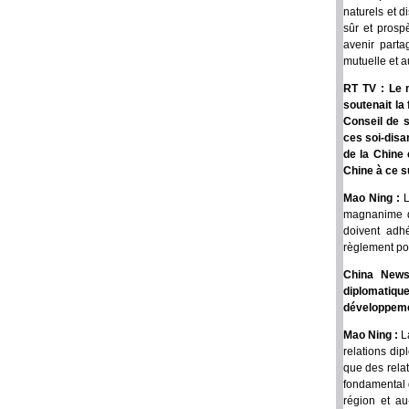
naturels et 
sûr et prosp
avenir parta
mutuelle et 
RT TV : Le 
soutenait la
Conseil de s
ces soi-disa
de la Chine 
Chine à ce s
Mao Ning :
L
magnanime da
doivent adh
règlement pol
China News
diplomatiqu
développemen
Mao Ning :
La
relations di
que des relat
fondamental d
région et au