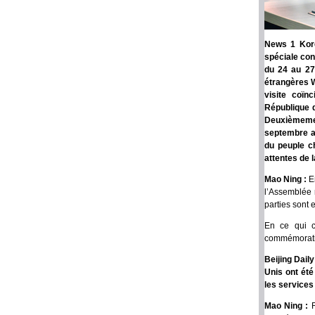
News 1 Kore
spéciale con
du 24 au 27 
étrangères W
visite coïn
République d
Deuxièmemen
septembre a
du peuple ch
attentes de 
Mao Ning :
E
l’Assemblée 
parties sont 
En ce qui c
commémoratif
Beijing Dail
Unis ont été
les services
Mao Ning :