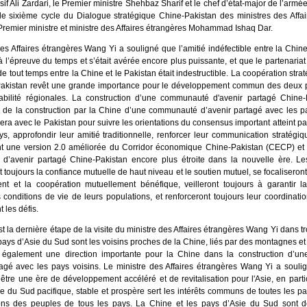
sif Ali Zardari, le Premier ministre Shehbaz Sharif et le chef d’état-major de l’armé
le sixième cycle du Dialogue stratégique Chine-Pakistan des ministres des Affai
Premier ministre et ministre des Affaires étrangères Mohammad Ishaq Dar.
es Affaires étrangères Wang Yi a souligné que l’amitié indéfectible entre la Chine
 à l’épreuve du temps et s’était avérée encore plus puissante, et que le partenariat
e tout temps entre la Chine et le Pakistan était indestructible. La coopération stra
Pakistan revêt une grande importance pour le développement commun des deux p
tabilité régionales. La construction d’une communauté d'avenir partagé Chine-
e de la construction par la Chine d’une communauté d’avenir partagé avec les pa
lera avec le Pakistan pour suivre les orientations du consensus important atteint pa
s, approfondir leur amitié traditionnelle, renforcer leur communication stratégi
t une version 2.0 améliorée du Corridor économique Chine-Pakistan (CECP) et 
’avenir partagé Chine-Pakistan encore plus étroite dans la nouvelle ère. Le
 toujours la confiance mutuelle de haut niveau et le soutien mutuel, se focaliseront
t et la coopération mutuellement bénéfique, veilleront toujours à garantir la
 conditions de vie de leurs populations, et renforceront toujours leur coordinatio
 les défis.
est la dernière étape de la visite du ministre des Affaires étrangères Wang Yi dans t
ays d’Asie du Sud sont les voisins proches de la Chine, liés par des montagnes et d
t également une direction importante pour la Chine dans la construction d’
tagé avec les pays voisins. Le ministre des Affaires étrangères Wang Yi a souli
 être une ère de développement accéléré et de revitalisation pour l'Asie, en partic
e du Sud pacifique, stable et prospère sert les intérêts communs de toutes les pa
ons des peuples de tous les pays. La Chine et les pays d’Asie du Sud sont d