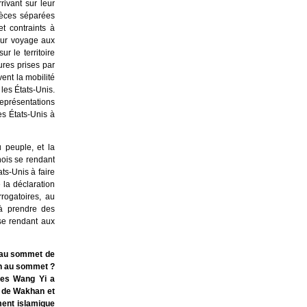
rivant sur leur
pièces séparées
t contraints à
eur voyage aux
r le territoire
ures prises par
vent la mobilité
les États-Unis.
eprésentations
es États-Unis à
 peuple, et la
nois se rendant
ts-Unis à faire
 la déclaration
rrogatoires, au
 à prendre des
 se rendant aux
r au sommet de
on au sommet ?
ères Wang Yi a
or de Wakhan et
ment islamique