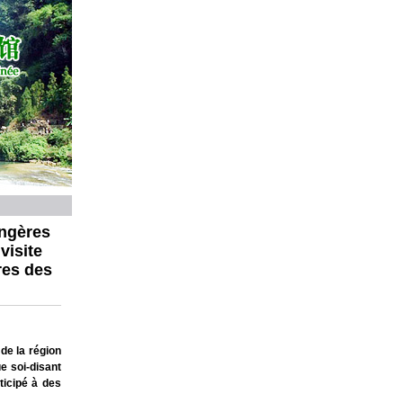
angères
visite
res des
de la région
e soi-disant
ticipé à des