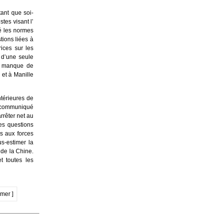
tant que soi-
tes visant l’
é les normes
tions liées à
ices sur les
 d’une seule
ux manque de
 et à Manille
ntérieures de
e communiqué
rrêter net au
es questions
s aux forces
s-estimer la
 de la Chine.
t toutes les
imer ]