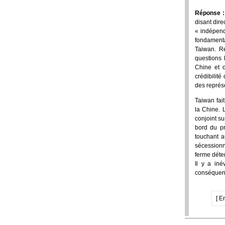
Réponse 
disant dire
« indépend
fondamenta
Taiwan. Ré
questions 
Chine et o
crédibilit
des représe
Taiwan fait
la Chine. 
conjoint su
bord du pr
touchant a
sécessionn
ferme déter
Il y a iné
conséquenc
[ E