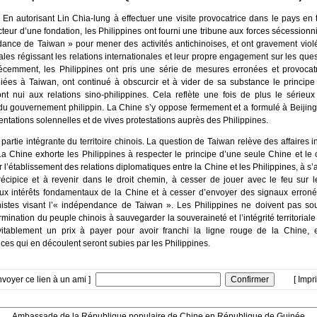
:
En autorisant Lin Chia-lung à effectuer une visite provocatrice dans le pays en 
cteur d’une fondation, les Philippines ont fourni une tribune aux forces sécessionnis
ance de Taiwan » pour mener des activités antichinoises, et ont gravement viol
les régissant les relations internationales et leur propre engagement sur les ques
cemment, les Philippines ont pris une série de mesures erronées et provocatr
liées à Taiwan, ont continué à obscurcir et à vider de sa substance le principe
nt nui aux relations sino-philippines. Cela reflète une fois de plus le série
é du gouvernement philippin. La Chine s’y oppose fermement et a formulé à Beijing
ntations solennelles et de vives protestations auprès des Philippines.
 partie intégrante du territoire chinois. La question de Taiwan relève des affaires i
La Chine exhorte les Philippines à respecter le principe d’une seule Chine et l
r l’établissement des relations diplomatiques entre la Chine et les Philippines, à s’a
écipice et à revenir dans le droit chemin, à cesser de jouer avec le feu sur l
ux intérêts fondamentaux de la Chine et à cesser d’envoyer des signaux erroné
istes visant l’« indépendance de Taiwan ». Les Philippines ne doivent pas sou
mination du peuple chinois à sauvegarder la souveraineté et l’intégrité territoriale
vitablement un prix à payer pour avoir franchi la ligne rouge de la Chine, e
es qui en découlent seront subies par les Philippines.
nvoyer ce lien à un ami ]
[ Impr
Ambassade de la République populaire de Chine en République de Guinée