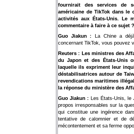
fournirait des services de s
américaine de TikTok dans le c
activités aux États-Unis. Le m
commentaire à faire à ce sujet
Guo Jiakun :
La Chine a déjà
concernant TikTok, vous pouvez v
Reuters : Les ministres des Aff
du Japon et des États-Unis 
laquelle ils expriment leur inqu
déstabilisatrices autour de Ta
revendications maritimes illéga
la réponse du ministère des Affa
Guo Jiakun :
Les États-Unis, le
propos irresponsables sur la ques
qui constitue une ingérence dans
tentative de calomnier et de d
mécontentement et sa ferme oppo