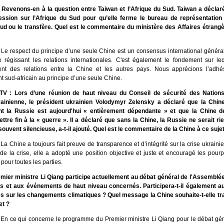
Revenons-en à la question entre Taiwan et l’Afrique du Sud. Taiwan a déclar
ression sur l’Afrique du Sud pour qu’elle ferme le bureau de représentatio
ud ou le transfère. Quel est le commentaire du ministère des Affaires étrangè
 Le respect du principe d’une seule Chine est un consensus international généra
 régissant les relations internationales. C'est également le fondement sur le
nt des relations entre la Chine et les autres pays. Nous apprécions l’adh
 sud-africain au principe d’une seule Chine.
TV : Lors d’une réunion de haut niveau du Conseil de sécurité des Nations
ainienne, le président ukrainien Volodymyr Zelensky a déclaré que la Chine
nt la Russie est aujourd'hui « entièrement dépendante » et que la Chine d
tre fin à la « guerre ». Il a déclaré que sans la Chine, la Russie ne serait rie
ouvent silencieuse, a-t-il ajouté. Quel est le commentaire de la Chine à ce sujet
La Chine a toujours fait preuve de transparence et d’intégrité sur la crise ukraini
de la crise, elle a adopté une position objective et juste et encouragé les pourp
 pour toutes les parties.
mier ministre Li Qiang participe actuellement au débat général de l'Assemblé
es et aux événements de haut niveau concernés. Participera-t-il également
s sur les changements climatiques ? Quel message la Chine souhaite-t-elle tr
t ?
 En ce qui concerne le programme du Premier ministre Li Qiang pour le débat gén