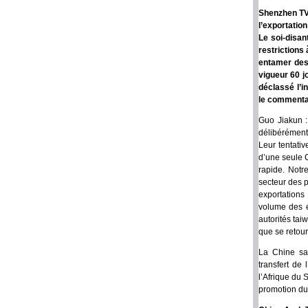
Shenzhen TV 
l’exportatio
Le soi-disan
restrictions
entamer des 
vigueur 60 j
déclassé l’in
le commentai
Guo Jiakun :
délibérément
Leur tentati
d’une seule 
rapide. Notr
secteur des 
exportations
volume des é
autorités tai
que se retour
La Chine sa
transfert de
l’Afrique du
promotion du 