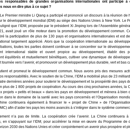
es responsables de grandes organisations internationales ont participé à 
s nous en dire plus à ce sujet ?
Le Premier ministre Li Qiang a participé et prononcé un discours à la réunion de 
 pour le développement mondial (IDM) au siège des Nations Unies à New York. Le P
ouligné que l’IDM, proposée par le président Xi Jinping lors de l’Assemblée génér
1, avait joué un rôle moteur dans la promotion du développement commun. Ce
attiré la participation de plus de 130 pays et organisations internationales et est 
national largement apprécié. Alors que la coopération internationale au dévelop
bations, toutes les parties doivent continuer à se concentrer sur le développemen
nt international stable et ouvert propice au développement, établir des p
t équilibrés et mutuellement bénéfiques, cultiver une dynamique de développ
et tournée vers l’avenir, et promouvoir un développement plus durable, vert et bas 
utient et promeut le développement commun. Nous avons pris des mesures act
s responsabilités. Avec le soutien de la Chine, l’IDM a mobilisé plus de 23 milliard
atre dernières années pour soutenir le développement et la prospérité des pays d
n plus de 1 800 projets de coopération. Au cours des cinq prochaines années, la 
 projets « petits et beaux » dans les pays en développement et mènera à bien d’
on dans le domaine de la santé avec les pays concernés et l’Organisation mondia
ine continuera également à financer le « projet de Chine » de l’Organisati
C) afin d’aider les pays les moins avancés à s’intégrer dans le système commerc
ment n’a pas de limite. La coopération crée l’avenir. La Chine continuera à t
s, en s’appuyant sur l’IDM, pour accélérer la mise en œuvre du Programme de
orizon 2030 des Nations Unies et créer conjointement un avenir plus prospère et pl