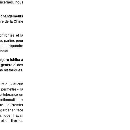
oncernés, nous
s changements
re de la Chine
nfrontée et la
es parties pour
one, répondre
ndial.
igeru Ishiba a
 générale des
ns historiques.
ours qu’« aucun
s permettre « la
de tolérance en
ntionnait ni «
rre. Le Premier
egarder en face
fique. Il avait
t en tirer les