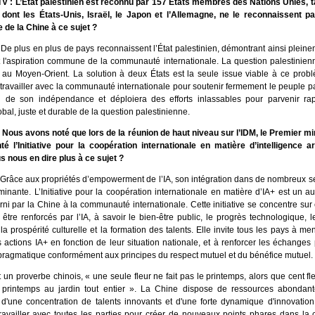
V : L’État palestinien est reconnu par 157 États membres des Nations Unies, t
dont les États-Unis, Israël, le Japon et l’Allemagne, ne le reconnaissent pa
de la Chine à ce sujet ?
De plus en plus de pays reconnaissent l’État palestinien, démontrant ainsi pleine
 l'aspiration commune de la communauté internationale. La question palestinien
au Moyen-Orient. La solution à deux États est la seule issue viable à ce prob
 travailler avec la communauté internationale pour soutenir fermement le peuple p
on de son indépendance et déploiera des efforts inlassables pour parvenir r
bal, juste et durable de la question palestinienne.
: Nous avons noté que lors de la réunion de haut niveau sur l’IDM, le Premier mi
té l’Initiative pour la coopération internationale en matière d’intelligence arti
s nous en dire plus à ce sujet ?
 Grâce aux propriétés d’empowerment de l’IA, son intégration dans de nombreux s
nante. L’Initiative pour la coopération internationale en matière d’IA+ est un au
rni par la Chine à la communauté internationale. Cette initiative se concentre su
être renforcés par l’IA, à savoir le bien-être public, le progrès technologique, l
, la prospérité culturelle et la formation des talents. Elle invite tous les pays à 
 actions IA+ en fonction de leur situation nationale, et à renforcer les échanges p
pragmatique conformément aux principes du respect mutuel et du bénéfice mutuel.
un proverbe chinois, « une seule fleur ne fait pas le printemps, alors que cent f
 printemps au jardin tout entier ». La Chine dispose de ressources abondan
, d'une concentration de talents innovants et d'une forte dynamique d'innovatio
ravailler avec toutes les parties pour créer de nouveaux points phares dans la 