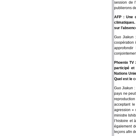
session de 
publierons de
AFP : Une q
climatiques.
sur l’absenc
Guo Jiakun :
coopération i
approfondir
conjointemen
Phoenix TV :
participé e
Nations Unie
Quel est le 
Guo Jiakun :
pays ne peut s
reproduction
acceptant l
agression » 
ministre Ishi
l’histoire et
également dé
leçons afin d