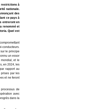
restrictions à
ité nationale.
 annonçant des
lant ce pays à
s entreront en
ud a renommé et
toria. Quel est
 compromettant
i-conducteurs.
sur le principe
 connu un essor
mondial, et le
s, en 2024, les
 par rapport au
prises par les
ées et ne feront
e processus de
opération avec
progrès dans la