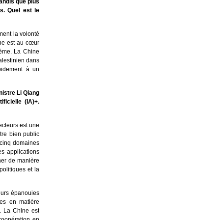
andis que plus
s. Quel est le
ment la volonté
ne est au cœur
lème. La Chine
alestinien dans
apidement à un
nistre Li Qiang
ficielle (IA)+.
ecteurs est une
tre bien public
r cinq domaines
es applications
mener de manière
olitiques et la
leurs épanouies
tes en matière
n. La Chine est
coopération en