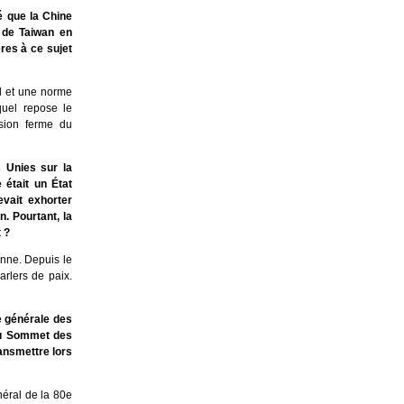
é que la Chine
n de Taiwan en
res à ce sujet
l et une norme
quel repose le
ésion ferme du
 Unies sur la
 était un État
evait exhorter
n. Pourtant, la
 ?
enne. Depuis le
arlers de paix.
e générale des
 au Sommet des
ansmettre lors
éral de la 80e