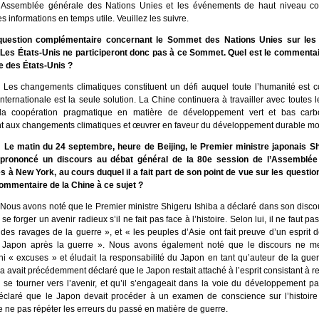
l’Assemblée générale des Nations Unies et les événements de haut niveau c
s informations en temps utile. Veuillez les suivre.
uestion complémentaire concernant le Sommet des Nations Unies sur le
 Les États-Unis ne participeront donc pas à ce Sommet. Quel est le commentai
e des États-Unis ?
 Les changements climatiques constituent un défi auquel toute l’humanité est co
nternationale est la seule solution. La Chine continuera à travailler avec toutes l
 la coopération pragmatique en matière de développement vert et bas carb
t aux changements climatiques et œuvrer en faveur du développement durable mo
 Le matin du 24 septembre, heure de Beijing, le Premier ministre japonais Sh
t prononcé un discours au débat général de la 80e session de l’Assemblée
s à New York, au cours duquel il a fait part de son point de vue sur les questio
commentaire de la Chine à ce sujet ?
 Nous avons noté que le Premier ministre Shigeru Ishiba a déclaré dans son disc
e forger un avenir radieux s’il ne fait pas face à l’histoire. Selon lui, il ne faut pa
 des ravages de la guerre », et « les peuples d’Asie ont fait preuve d’un esprit 
e Japon après la guerre ». Nous avons également noté que le discours ne me
ni « excuses » et éludait la responsabilité du Japon en tant qu’auteur de la gue
ba avait précédemment déclaré que le Japon restait attaché à l’esprit consistant à r
 à se tourner vers l’avenir, et qu’il s’engageait dans la voie du développement paci
claré que le Japon devait procéder à un examen de conscience sur l’histoire e
e ne pas répéter les erreurs du passé en matière de guerre.