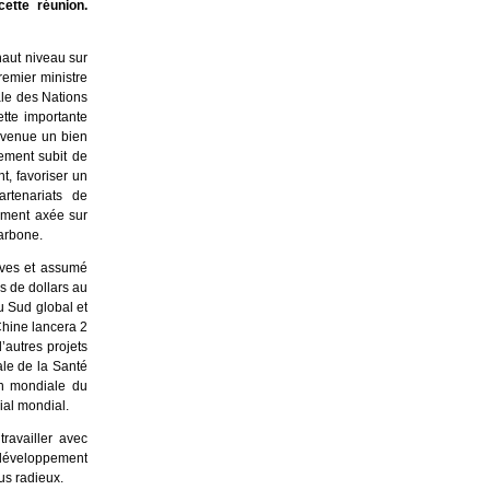
cette réunion.
haut niveau sur
remier ministre
ale des Nations
tte importante
devenue un bien
pement subit de
t, favoriser un
artenariats de
ement axée sur
carbone.
ives et assumé
s de dollars au
u Sud global et
Chine lancera 2
autres projets
le de la Santé
on mondiale du
ial mondial.
ravailler avec
 développement
us radieux.