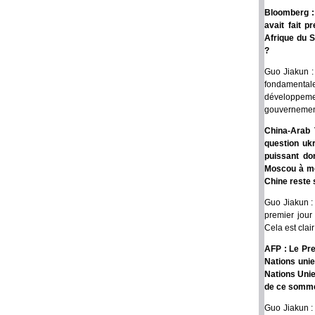
Bloomberg : 
avait fait p
Afrique du S
?
Guo Jiakun :
fondamentale
développeme
gouvernement
China-Arab 
question ukr
puissant do
Moscou à met
Chine reste s
Guo Jiakun : 
premier jour 
Cela est clair
AFP : Le Pre
Nations uni
Nations Unie
de ce somme
Guo Jiakun :