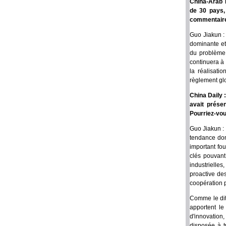
China-Arab T
de 30 pays, 
commentaire 
Guo Jiakun : 
dominante et
du problème 
continuera à
la réalisati
règlement glo
China Daily 
avait présen
Pourriez-vou
Guo Jiakun :
tendance domi
important fou
clés pouvant 
industrielles
proactive des
coopération 
Comme le dit 
apportent le
d'innovation
disposée à t