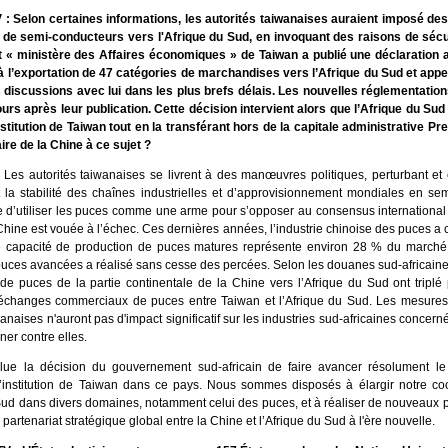
: Selon certaines informations, les autorités taiwanaises auraient imposé des 
n de semi-conducteurs vers l'Afrique du Sud, en invoquant des raisons de sécur
t « ministère des Affaires économiques » de Taiwan a publié une déclaration
 à l’exportation de 47 catégories de marchandises vers l’Afrique du Sud et appe
discussions avec lui dans les plus brefs délais. Les nouvelles réglementation
ours après leur publication. Cette décision intervient alors que l’Afrique du S
stitution de Taiwan tout en la transférant hors de la capitale administrative Pre
re de la Chine à ce sujet ?
 Les autorités taiwanaises se livrent à des manœuvres politiques, perturbant et
 la stabilité des chaînes industrielles et d’approvisionnement mondiales en sem
ve d’utiliser les puces comme une arme pour s’opposer au consensus international 
Chine est vouée à l’échec. Ces dernières années, l’industrie chinoise des puces a
e capacité de production de puces matures représente environ 28 % du marché 
puces avancées a réalisé sans cesse des percées. Selon les douanes sud-africaine
 de puces de la partie continentale de la Chine vers l’Afrique du Sud ont triplé
changes commerciaux de puces entre Taiwan et l’Afrique du Sud. Les mesures 
wanaises n'auront pas d'impact significatif sur les industries sud-africaines concern
ner contre elles.
lue la décision du gouvernement sud-africain de faire avancer résolument l
 l’institution de Taiwan dans ce pays. Nous sommes disposés à élargir notre co
 Sud dans divers domaines, notamment celui des puces, et à réaliser de nouveaux 
partenariat stratégique global entre la Chine et l’Afrique du Sud à l'ère nouvelle.