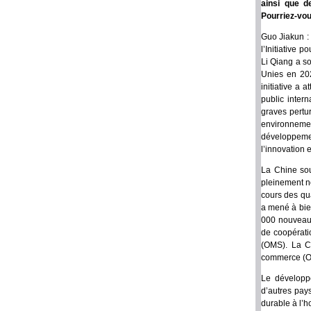
ainsi que d
Pourriez-vou
Guo Jiakun : 
l’Initiative
Li Qiang a s
Unies en 202
initiative a 
public inter
graves pertur
environneme
développemen
l’innovation 
La Chine so
pleinement no
cours des qu
a mené à bie
000 nouveaux
de coopérati
(OMS). La Ch
commerce (OM
Le développe
d’autres pay
durable à l’h