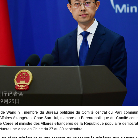
on de Wang Yi, membre du Bureau politique du Comité central du Parti communi
 Affaires étrangères, Choe Son Hui, membre du Bureau politique du Comité centra
 de Corée et ministre des Affaires étrangères de la République populaire démocr
ctuera une visite en Chine du 27 au 30 septembre.