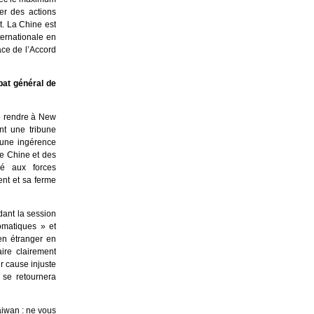
er des actions
t. La Chine est
ternationale en
ace de l’Accord
bat général de
e rendre à New
nt une tribune
 une ingérence
le Chine et des
né aux forces
nt et sa ferme
dant la session
omatiques » et
ien étranger en
ire clairement
r cause injuste
 se retournera
aiwan : ne vous