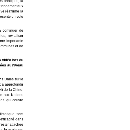
s principes, la
es fondamentaux
ve réaffirme la
présente un vote
à continuer de
es, revitaliser
orme importante
 communes et de
 vidéo lors du
nées au niveau
ns Unies sur le
et à approfondir
N) de la Chine,
en aux Nations
ons, qui couvre
limatique sont
efficacité dans
rester attachée
vec le maximum