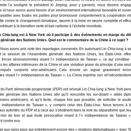
omme l’a souligné le président Xi Jinping, pour y parvenir, nous devons engag
s et nous avons aussi besoin d’un environnement international favorable et ouver
ravailler avec toutes les parties pour promouvoir conjointement la coopération in
utte contre le changement climatique, œuvrer à la mise en œuvre complète et effic
ontribuer à la transition verte et bas carbone à l’échelle mondiale.
n Chia-lung est à New York où il participe à des événements en marge du dé
générale des Nations Unies. Quel est le commentaire de la Chine à ce sujet ?
 Nous avons pris note des reportages concernés. En autorisant Lin Chia-lung à s
 la session de l’Assemblée générale des Nations Unies, les États-Unis offre
 forces sécessionnistes visant l’« indépendance de Taiwan », ce qui constitue
s les affaires intérieures de la Chine et une violation grave du principe d’une seu
niqués conjoints sino-américains. Cela envoie un signal gravement erro
tes visant l’« indépendance de Taiwan ». La Chine exprime son vif mécontenteme
s du Parti démocrate progressiste (PDP) ont envoyé Lin Chia-lung à New York pen
ée générale des Nations Unies afin qu’il rencontre les soi-disant « alliés dipl
ticiens américains, et qu’il tente, chaque fois que possible, de solliciter le sout
« indépendance de Taiwan », y compris celui des États-Unis. Nous tenons à fa
ux autorités du PDP et à ceux qui s’obstinent dans la voie du séparatisme que leu
 rien de bon et que toute provocation visant à l’« indépendance de Taiwan »
t contre eux.
e aux rares pays qui entretiennent encore des « relations diplomatiques » avec T