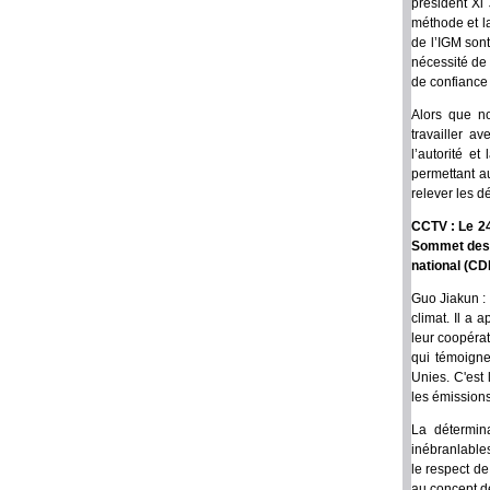
président Xi 
méthode et l
de l’IGM sont
nécessité de 
de confiance 
Alors que no
travailler a
l’autorité e
permettant a
relever les d
CCTV : Le 24
Sommet des N
national (CD
Guo Jiakun :
climat. Il a 
leur coopéra
qui témoigne
Unies. C'est
les émissions
La détermina
inébranlables
le respect d
au concept d