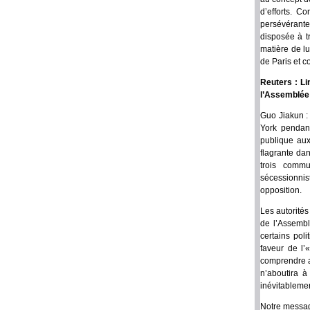
d’efforts. C
persévérante
disposée à t
matière de l
de Paris et c
Reuters : Li
l’Assemblée 
Guo Jiakun :
York pendant
publique aux
flagrante dan
trois commu
sécessionnis
opposition.
Les autorité
de l’Assembl
certains poli
faveur de l’
comprendre a
n’aboutira à
inévitablemen
Notre messag