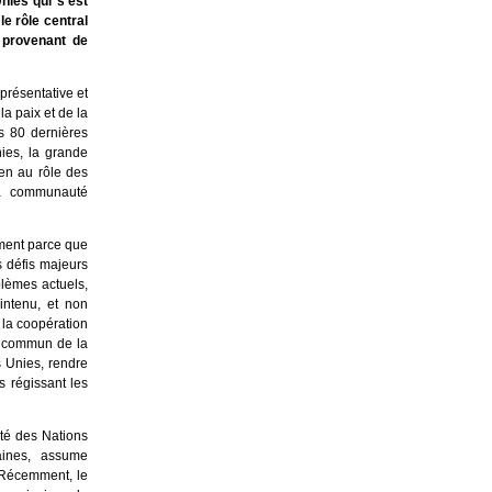
nies qui s’est
e rôle central
 provenant de
présentative et
a paix et de la
s 80 dernières
ies, la grande
en au rôle des
la communauté
ment parce que
s défis majeurs
lèmes actuels,
aintenu, et non
 la coopération
êt commun de la
s Unies, rendre
s régissant les
té des Nations
aines, assume
 Récemment, le