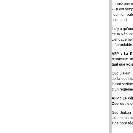
laissez pas m
». Il est te
l’opinion pu
nulle part.
Il n’y a qu’u
de la Républ
L'engagemen
inébranlable
AFP : La Ré
d’uranium ha
tant que vois
Guo Jiakun : 
de la questi
feront série
d’un règlemen
AFP : Le cél
Quel est le 
Guo Jiakun 
exprimons no
aide pour rég