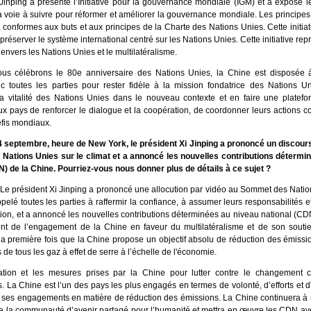
Jinping a présenté l’Initiative pour la gouvernance mondiale (IGM) et a exposé le
a voie à suivre pour réformer et améliorer la gouvernance mondiale. Les princip
 conformes aux buts et aux principes de la Charte des Nations Unies. Cette initiati
préserver le système international centré sur les Nations Unies. Cette initiative re
envers les Nations Unies et le multilatéralisme.
us célébrons le 80e anniversaire des Nations Unies, la Chine est disposée 
vec toutes les parties pour rester fidèle à la mission fondatrice des Nations Uni
t la vitalité des Nations Unies dans le nouveau contexte et en faire une platef
ux pays de renforcer le dialogue et la coopération, de coordonner leurs actions
éfis mondiaux.
 septembre, heure de New York, le président Xi Jinping a prononcé un discours
ations Unies sur le climat et a annoncé les nouvelles contributions détermi
N) de la Chine. Pourriez-vous nous donner plus de détails à ce sujet ?
 Le président Xi Jinping a prononcé une allocution par vidéo au Sommet des Natio
appelé toutes les parties à raffermir la confiance, à assumer leurs responsabilités 
tion, et a annoncé les nouvelles contributions déterminées au niveau national (CD
nt de l’engagement de la Chine en faveur du multilatéralisme et de son souti
 la première fois que la Chine propose un objectif absolu de réduction des émissi
 de tous les gaz à effet de serre à l’échelle de l'économie.
tion et les mesures prises par la Chine pour lutter contre le changement c
. La Chine est l’un des pays les plus engagés en termes de volonté, d’efforts et d'
e ses engagements en matière de réduction des émissions. La Chine continuera à 
e la communauté d’avenir partagé pour l’humanité et mettra en œuvre les CDN a