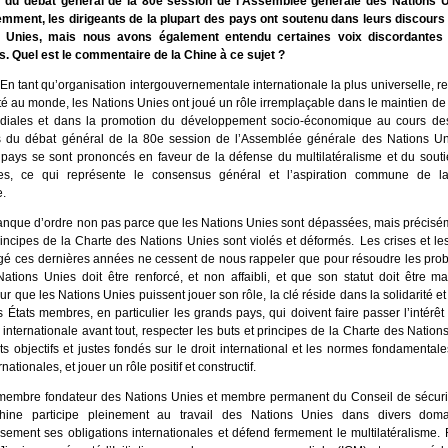
 du débat général de la 80e session de l’Assemblée générale des Nations U
mment, les dirigeants de la plupart des pays ont soutenu dans leurs discours l
 Unies, mais nous avons également entendu certaines voix discordantes
s. Quel est le commentaire de la Chine à ce sujet ?
En tant qu’organisation intergouvernementale internationale la plus universelle, re
ité au monde, les Nations Unies ont joué un rôle irremplaçable dans le maintien de l
ndiales et dans la promotion du développement socio-économique au cours de
 du débat général de la 80e session de l’Assemblée générale des Nations Un
 pays se sont prononcés en faveur de la défense du multilatéralisme et du souti
es, ce qui représente le consensus général et l’aspiration commune de 
e.
que d’ordre non pas parce que les Nations Unies sont dépassées, mais précisé
rincipes de la Charte des Nations Unies sont violés et déformés. Les crises et le
gé ces dernières années ne cessent de nous rappeler que pour résoudre les prob
Nations Unies doit être renforcé, et non affaibli, et que son statut doit être m
r que les Nations Unies puissent jouer son rôle, la clé réside dans la solidarité et
s États membres, en particulier les grands pays, qui doivent faire passer l’intér
nternationale avant tout, respecter les buts et principes de la Charte des Nation
 objectifs et justes fondés sur le droit international et les normes fondamentale
rnationales, et jouer un rôle positif et constructif.
membre fondateur des Nations Unies et membre permanent du Conseil de sécuri
hine participe pleinement au travail des Nations Unies dans divers dom
sement ses obligations internationales et défend fermement le multilatéralisme.