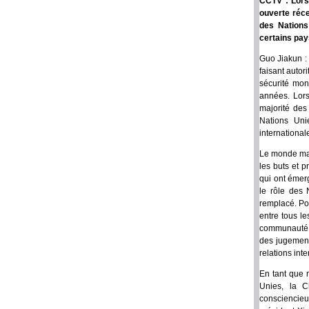
CCTV : Lors
ouverte réce
des Nations
certains pay
Guo Jiakun : 
faisant autor
sécurité mo
années. Lors
majorité des
Nations Uni
international
Le monde man
les buts et p
qui ont émer
le rôle des 
remplacé. Pou
entre tous le
communauté i
des jugements
relations inte
En tant que 
Unies, la C
consciencieu