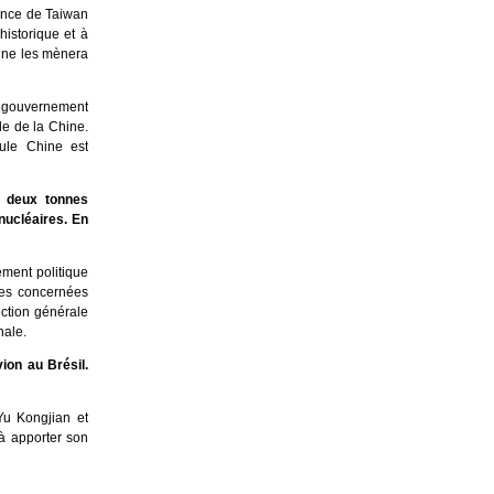
dance de Taiwan
istorique et à
» ne les mènera
 le gouvernement
le de la Chine.
eule Chine est
à deux tonnes
nucléaires. En
ement politique
ties concernées
ection générale
onale.
ion au Brésil.
Yu Kongjian et
à apporter son