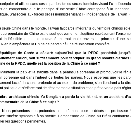
anipuler et utiliser sans cesse par les forces sécessionnistes visant l’« indépen
mps de comprendre que le principe d’une seule Chine correspond à la tendance h
blique. S’associer aux forces sécessionnistes visant l’« indépendance de Taiwan 
ne seule Chine dans le monde. Taiwan fait partie intégrante du territoire chinois et
ique populaire de Chine est le seul gouvernement légitime représentant l’ensemb
t indéfectible de la communauté internationale envers le principe d’une s
. Rien n’empêchera la Chine de parvenir à une réunification complète.
publique de Corée a déclaré aujourd'hui que la RPDC possédait jusqu’
utement enrichi, soit suffisamment pour fabriquer un grand nombre d’armes 
ine de la RPDC, quelle est la position de la Chine à ce sujet ?
Maintenir la paix et la stabilité dans la péninsule coréenne et promouvoir le règl
on coréenne est dans l’intérêt de toutes les parties. Nous espérons que les par
usement face à la cause profonde et au nœud du problème, s’en tiendront à la dir
t politique et s’efforceront de désamorcer la situation et de préserver la paix régi
èbre architecte chinois Yu Kongjian a perdu la vie hier dans un accident d’av
commentaire de la Chine à ce sujet ?
: Nous présentons nos profondes condoléances pour le décès du professeur 
tre sincère sympathie à sa famille. L’ambassade de Chine au Brésil continuera 
ler les questions pertinentes.