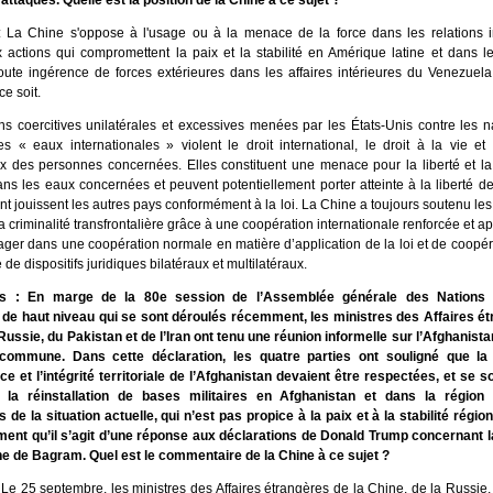
ttaqués. Quelle est la position de la Chine à ce sujet ?
 La Chine s'oppose à l'usage ou à la menace de la force dans les relations in
 actions qui compromettent la paix et la stabilité en Amérique latine et dans l
oute ingérence de forces extérieures dans les affaires intérieures du Venezuel
ce soit.
ns coercitives unilatérales et excessives menées par les États-Unis contre les n
s « eaux internationales » violent le droit international, le droit à la vie et 
 des personnes concernées. Elles constituent une menace pour la liberté et la 
ans les eaux concernées et peuvent potentiellement porter atteinte à la liberté d
t jouissent les autres pays conformément à la loi. La Chine a toujours soutenu les e
 la criminalité transfrontalière grâce à une coopération internationale renforcée et ap
ger dans une coopération normale en matière d’application de la loi et de coopéra
 de dispositifs juridiques bilatéraux et multilatéraux.
es : En marge de la 80e session de l’Assemblée générale des Nations 
e haut niveau qui se sont déroulés récemment, les ministres des Affaires ét
Russie, du Pakistan et de l’Iran ont tenu une réunion informelle sur l’Afghanista
 commune. Dans cette déclaration, les quatre parties ont souligné que la 
ce et l’intégrité territoriale de l’Afghanistan devaient être respectées, et se
la réinstallation de bases militaires en Afghanistan et dans la région
de la situation actuelle, qui n’est pas propice à la paix et à la stabilité régio
ment qu’il s’agit d’une réponse aux déclarations de Donald Trump concernant la
e de Bagram. Quel est le commentaire de la Chine à ce sujet ?
Le 25 septembre, les ministres des Affaires étrangères de la Chine, de la Russie,