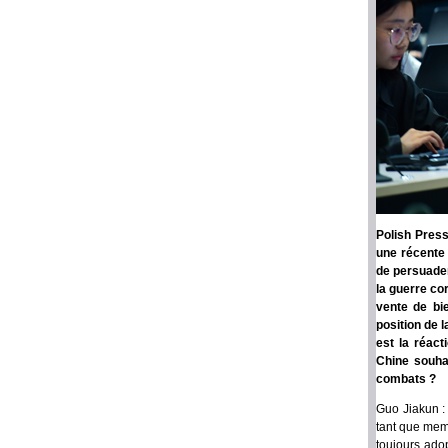
Polish Press
une récente 
de persuader
la guerre cor
vente de bie
position de 
est la réact
Chine souhai
combats ?
Guo Jiakun : 
tant que mem
toujours ado