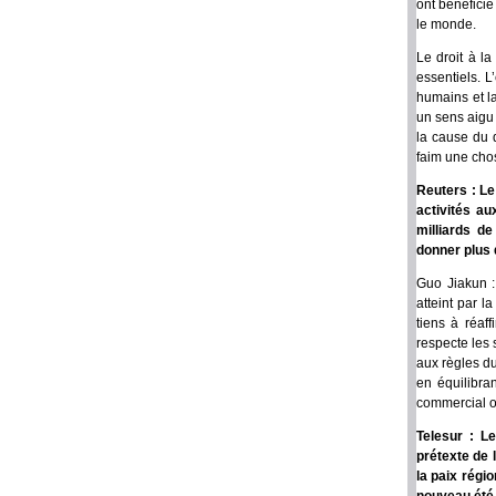
ont bénéficié
le monde.
Le droit à l
essentiels. 
humains et l
un sens aigu
la cause du 
faim une cho
Reuters : Le
activités au
milliards de
donner plus 
Guo Jiakun :
atteint par l
tiens à réaf
respecte les
aux règles du
en équilibra
commercial ou
Telesur : L
prétexte de 
la paix régi