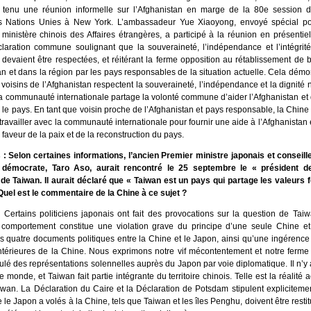
t tenu une réunion informelle sur l’Afghanistan en marge de la 80e session 
s Nations Unies à New York. L’ambassadeur Yue Xiaoyong, envoyé spécial pou
ministère chinois des Affaires étrangères, a participé à la réunion en présentie
claration commune soulignant que la souveraineté, l’indépendance et l’intégrité 
 devaient être respectées, et réitérant la ferme opposition au rétablissement de b
n et dans la région par les pays responsables de la situation actuelle. Cela démo
voisins de l’Afghanistan respectent la souveraineté, l’indépendance et la dignité 
la communauté internationale partage la volonté commune d’aider l’Afghanistan et 
s le pays. En tant que voisin proche de l’Afghanistan et pays responsable, la Chine
travailler avec la communauté internationale pour fournir une aide à l’Afghanistan e
n faveur de la paix et de la reconstruction du pays.
 Selon certaines informations, l’ancien Premier ministre japonais et conseil
al démocrate, Taro Aso, aurait rencontré le 25 septembre le « président d
» de Taiwan. Il aurait déclaré que « Taiwan est un pays qui partage les valeurs
Quel est le commentaire de la Chine à ce sujet ?
 Certains politiciens japonais ont fait des provocations sur la question de Tai
 comportement constitue une violation grave du principe d’une seule Chine et
es quatre documents politiques entre la Chine et le Japon, ainsi qu’une ingérence
 intérieures de la Chine. Nous exprimons notre vif mécontentement et notre ferme
ulé des représentations solennelles auprès du Japon par voie diplomatique. Il n’y
 monde, et Taiwan fait partie intégrante du territoire chinois. Telle est la réalité 
aiwan. La Déclaration du Caire et la Déclaration de Potsdam stipulent expliciteme
ue le Japon a volés à la Chine, tels que Taiwan et les îles Penghu, doivent être resti