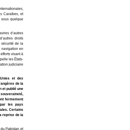
ternationales,
es Caraïbes, et
a sous quelque
avires d’autres
d’autres droits
sécurité de la
e navigation en
fforts visant à
pelle les États-
tion judiciaire
Unies et des
rangères de la
n et publié une
souveraineté,
 sont fermement
 par les pays
nales. Certains
 reprise de la
 du Pakistan et