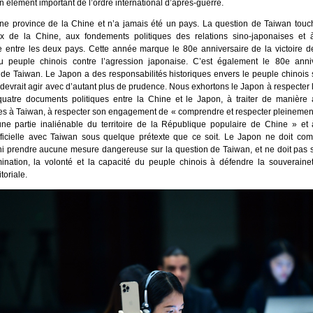
d’un élément important de l’ordre international d’après-guerre.
ne province de la Chine et n’a jamais été un pays. La question de Taiwan touch
x de la Chine, aux fondements politiques des relations sino-japonaises et 
 entre les deux pays. Cette année marque le 80e anniversaire de la victoire d
u peuple chinois contre l’agression japonaise. C’est également le 80e anni
 de Taiwan. Le Japon a des responsabilités historiques envers le peuple chinois 
devrait agir avec d’autant plus de prudence. Nous exhortons le Japon à respecter l
 quatre documents politiques entre la Chine et le Japon, à traiter de manière 
ées à Taiwan, à respecter son engagement de « comprendre et respecter pleinement 
ne partie inaliénable du territoire de la République populaire de Chine » et 
officielle avec Taiwan sous quelque prétexte que ce soit. Le Japon ne doit co
ni prendre aucune mesure dangereuse sur la question de Taiwan, et ne doit pas s
ination, la volonté et la capacité du peuple chinois à défendre la souverainet
itoriale.