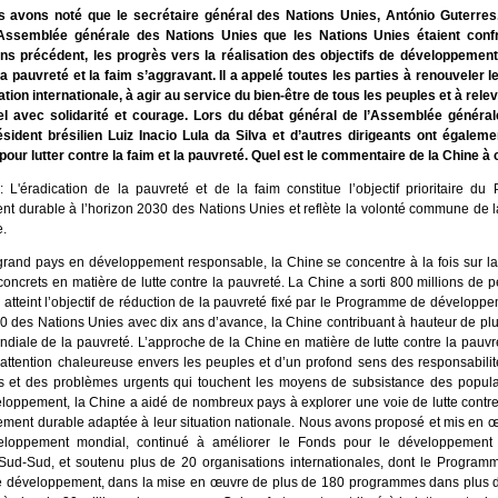
 avons noté que le secrétaire général des Nations Unies, António Guterres
Assemblée générale des Nations Unies que les Nations Unies étaient conf
s précédent, les progrès vers la réalisation des objectifs de développement
la pauvreté et la faim s’aggravant. Il a appelé toutes les parties à renouveler
tion internationale, à agir au service du bien-être de tous les peuples et à relev
l avec solidarité et courage. Lors du débat général de l’Assemblée généra
ésident brésilien Luiz Inacio Lula da Silva et d’autres dirigeants ont égaleme
pour lutter contre la faim et la pauvreté. Quel est le commentaire de la Chine à 
 L'éradication de la pauvreté et de la faim constitue l’objectif prioritaire d
t durable à l’horizon 2030 des Nations Unies et reflète la volonté commune de
e.
grand pays en développement responsable, la Chine se concentre à la fois sur la 
 concrets en matière de lutte contre la pauvreté. La Chine a sorti 800 millions de 
 atteint l’objectif de réduction de la pauvreté fixé par le Programme de développ
30 des Nations Unies avec dix ans d’avance, la Chine contribuant à hauteur de pl
ndiale de la pauvreté. L’approche de la Chine en matière de lutte contre la pauv
e attention chaleureuse envers les peuples et d’un profond sens des responsabili
tés et des problèmes urgents qui touchent les moyens de subsistance des popula
loppement, la Chine a aidé de nombreux pays à explorer une voie de lutte contre
ment durable adaptée à leur situation nationale. Nous avons proposé et mis en œuv
eloppement mondial, continué à améliorer le Fonds pour le développement 
Sud-Sud, et soutenu plus de 20 organisations internationales, dont le Program
e développement, dans la mise en œuvre de plus de 180 programmes dans plus d