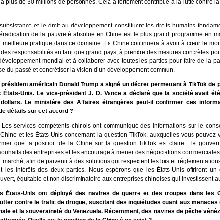
 à plus de 30 millions de personnes. Cela a fortement contribué à la lutte contre l
a subsistance et le droit au développement constituent les droits humains fondam
L’éradication de la pauvreté absolue en Chine est le plus grand programme en ma
a meilleure pratique dans ce domaine. La Chine continuera à avoir à cœur le mon
 des responsabilités en tant que grand pays, à prendre des mesures concrètes pou
développement mondial et à collaborer avec toutes les parties pour faire de la pa
se du passé et concrétiser la vision d’un développement commun.
 président américain Donald Trump a signé un décret permettant à TikTok de 
x États-Unis. Le vice-président J. D. Vance a déclaré que la société avait ét
 dollars. Le ministère des Affaires étrangères peut-il confirmer ces inform
de détails sur cet accord ?
 Les services compétents chinois ont communiqué des informations sur le con
a Chine et les États-Unis concernant la question TikTok, auxquelles vous pouvez v
firmer que la position de la Chine sur la question TikTok est claire : le gouve
 souhaits des entreprises et les encourage à mener des négociations commerciale
 marché, afin de parvenir à des solutions qui respectent les lois et réglementations
nt les intérêts des deux parties. Nous espérons que les États-Unis offriront un
vert, équitable et non discriminatoire aux entreprises chinoises qui investissent a
es États-Unis ont déployé des navires de guerre et des troupes dans les 
lutter contre le trafic de drogue, suscitant des inquiétudes quant aux menaces 
onale et la souveraineté du Venezuela. Récemment, des navires de pêche vénéz