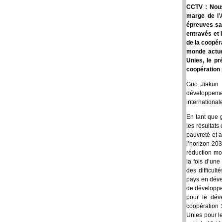
CCTV : Nous
marge de l’
épreuves san
entravés et 
de la coopéra
monde actue
Unies, le pr
coopération 
Guo Jiakun :
développemen
international
En tant que 
les résultats
pauvreté et a
l’horizon 20
réduction mo
la fois d’un
des difficul
pays en déve
de développe
pour le dév
coopération 
Unies pour l