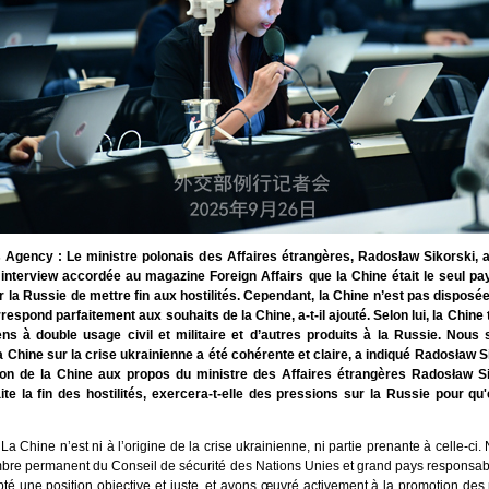
 Agency : Le ministre polonais des Affaires étrangères, Radosław Sikorski, 
interview accordée au magazine Foreign Affairs que la Chine était le seul pa
 la Russie de mettre fin aux hostilités. Cependant, la Chine n’est pas disposée 
respond parfaitement aux souhaits de la Chine, a-t-il ajouté. Selon lui, la Chine ti
ns à double usage civil et militaire et d’autres produits à la Russie. Nous
la Chine sur la crise ukrainienne a été cohérente et claire, a indiqué Radosław S
ion de la Chine aux propos du ministre des Affaires étrangères Radosław Si
te la fin des hostilités, exercera-t-elle des pressions sur la Russie pour qu'
La Chine n’est ni à l’origine de la crise ukrainienne, ni partie prenante à celle-ci
bre permanent du Conseil de sécurité des Nations Unies et grand pays responsab
pté une position objective et juste, et avons œuvré activement à la promotion des