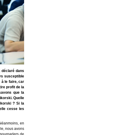
a déclaré dans
ys susceptible
à le faire, car
re profit de la
 savons que la
ikorski. Quelle
korski ? Si la
elle cesse les
. Néanmoins, en
le, nous avons
 pourparlers de