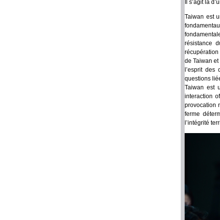
Il s’agit là 
Taiwan est u
fondamentau
fondamentale
résistance d
récupération
de Taiwan et 
l’esprit des
questions li
Taiwan est u
interaction 
provocation 
ferme déterm
l’intégrité terr