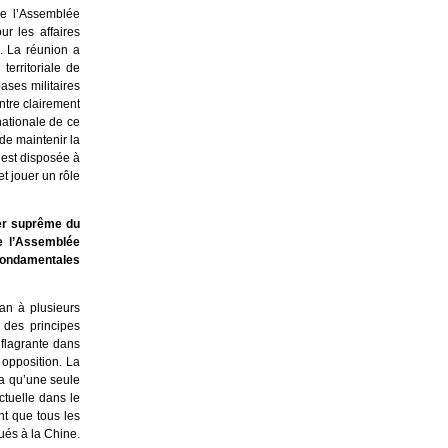
de l’Assemblée
r les affaires
l. La réunion a
territoriale de
ases militaires
ntre clairement
nationale de ce
de maintenir la
 est disposée à
t jouer un rôle
ler suprême du
e l’Assemblée
 fondamentales
wan à plusieurs
 des principes
 flagrante dans
 opposition. La
 a qu’une seule
actuelle dans le
nt que tous les
tués à la Chine.