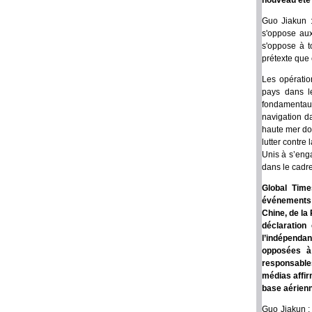
nouveau été a
Guo Jiakun :
s'oppose aux
s'oppose à t
prétexte que 
Les opératio
pays dans le
fondamentaux
navigation d
haute mer don
lutter contre
Unis à s’enga
dans le cadre
Global Tim
événements d
Chine, de la 
déclaration
l’indépendan
opposées à 
responsables 
médias affir
base aérienn
Guo Jiakun : 