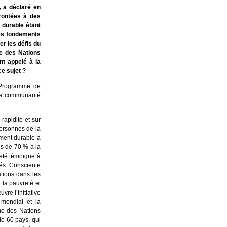
, a déclaré en
rontées à des
 durable étant
 les fondements
er les défis du
le des Nations
nt appelé à la
ce sujet ?
u Programme de
 la communauté
rapidité et sur
personnes de la
ement durable à
us de 70 % à la
reté témoigne à
tés. Consciente
tions dans les
 la pauvreté et
re l’Initiative
mondial et la
me des Nations
e 60 pays, qui