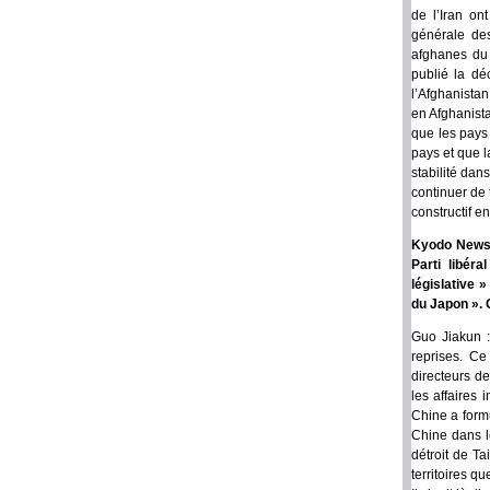
de l’Iran on
générale de
afghanes du 
publié la dé
l’Afghanistan
en Afghanista
que les pays 
pays et que 
stabilité dan
continuer de 
constructif e
Kyodo News :
Parti libér
législative 
du Japon ». 
Guo Jiakun :
reprises. Ce
directeurs d
les affaires
Chine a form
Chine dans le
détroit de T
territoires q