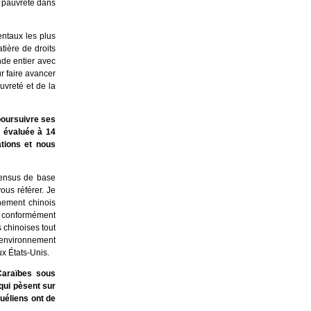
a pauvreté dans
entaux les plus
tière de droits
de entier avec
r faire avancer
uvreté et de la
poursuivre ses
é évaluée à 14
ations et nous
sensus de base
ous référer. Je
rnement chinois
s conformément
 chinoises tout
 environnement
ux États-Unis.
Caraïbes sous
qui pèsent sur
uéliens ont de