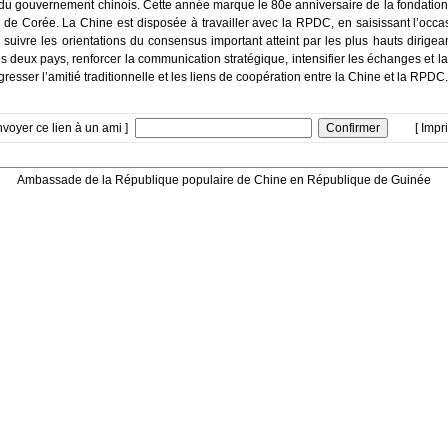
t du gouvernement chinois. Cette année marque le 80e anniversaire de la fondation
rs de Corée. La Chine est disposée à travailler avec la RPDC, en saisissant l’occa
r suivre les orientations du consensus important atteint par les plus hauts dirige
es deux pays, renforcer la communication stratégique, intensifier les échanges et l
ogresser l’amitié traditionnelle et les liens de coopération entre la Chine et la RPDC.
nvoyer ce lien à un ami ]
[ Impr
Ambassade de la République populaire de Chine en République de Guinée