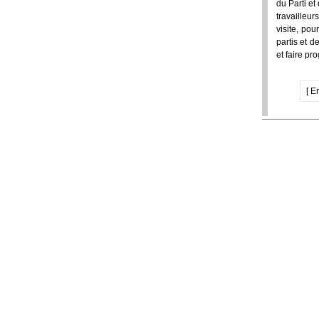
du Parti e
travailleu
visite, pou
partis et d
et faire pr
[ E