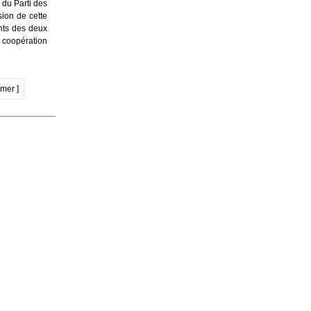
 du Parti des
sion de cette
ants des deux
a coopération
imer ]