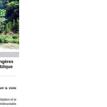
angères
ublique
nt la visite
idation et le
 inébranlable