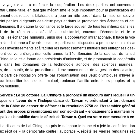
’un voyage visant à renforcer la coopération. Les deux parties ont convenu
l Chine-Italie, en tant que mécanisme le plus important pour la planification et 
ment des relations bilatérales, a joué un rôle positif dans la mise en œuvr
teint par les dirigeants des deux pays et dans la promotion des échanges et de 
domaines. Il a gagné la confiance et le large soutien de tous les milieux dans le
al de la réunion est détaillé et substantiel, couvrant l’économie et le 
ts, les échanges humains , ainsi que la coopération infranationale. Il trace la voi
n sino-italienne à l’avenir. Les deux parties sont disposées à promouvoir la croiss
es investissements et à faciliter les investissements mutuels des entreprises des
 ont convenu d’organiser cette année la 14e Semaine de la science, de la tec
Chine-Italie et le forum des présidents d’université, et de promouvoir la coopératio
es dans les domaines de la technologie agricole, des sciences marines,
s, de la santé, de la protection de l’environnement et de la gestion des catastr
ront parti de l’occasion offerte par l’organisation des Jeux olympiques d’hiver 
ur intensifier leur soutien mutuel, renforcer l’amitié entre leurs peuples et a
n mutuelle.
ervice : Le 10 octobre, Lai Ching-te a prononcé un discours dans lequel il a un
opos en faveur de « l’indépendance de Taiwan », prétendant à tort demande
 de la Chine de cesser de déformer la résolution 2758 de l’Assemblée généra
nant des propos présomptueux sur son soi-disant « engagement à maintenir le 
paix et la stabilité dans le détroit de Taiwan ». Quel est votre commentaire à ce 
Le discours de Lai Ching-te a pris le noir pour le blanc et a jeté la confusion dans
aux récit de « la démocratie contre l’autocratie », répété les vieilles rengaines sé