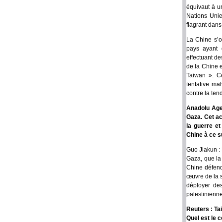
équivaut à un
Nations Unies
flagrant dans
La Chine s’o
pays ayant 
effectuant de
de la Chine e
Taiwan ». Ce
tentative mal
contre la ten
Anadolu Agen
Gaza. Cet ac
la guerre et
Chine à ce s
Guo Jiakun :
Gaza, que la 
Chine défend
œuvre de la 
déployer des
palestinienne
Reuters : Ta
Quel est le 