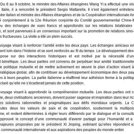
Du 8 au 9 octobre, le ministre des Affaires étrangères Wang Yi a effectué une visit
n Italie, il a rencontré le président Sergio Mattarella. Il s’est également entreten
tre italien et ministre des Affaires étrangères et de la Coopération internationale An
sté conjointement à la 12e Réunion conjointe du Comité gouvernemental Chine-It
eu des échanges de vues francs et approfondis sur les relations bilatérales e
e, et sont parvenues à un consensus important sur la promotion de relations sino-
us fructueuses. La visite a été un plein succès.
n voyage visant à renforcer l’amitié entre les deux pays. Les échanges amicaux en
ntent loin dans l’histoire et se sont renforcés au fil du temps. Le développement des
repose sur des interactions historiques et est motivé par la nécessité d’u
 bénéfique. Les deux parties ont convenu de perpétuer leur amitié traditionnelle
ce politique mutuelle et de mettre activement en œuvre le plan d’action visant à
stratégique global, afin de contribuer au développement économique des deux pay
 à leurs peuples. La partie italienne a réaffirmé leur adhésion ferme à la politi
claré qu’elle ne s’écarterait jamais de cette position.
un voyage visant à approfondir la compréhension mutuelle. Les deux parties ont 
alie, deux civilisations anciennes, doivent puiser sagesse et inspiration dans leur ric
es solutions rationnelles et pragmatiques aux défis mondiaux urgents. La Chi
outes deux les valeurs de paix et de coopération, soutiennent la multipola
sme, et restent déterminées à régler leurs différends par le dialogue et la consulta
approuvé le concept d’une communauté d'avenir partagé pour l’humanité et a 
s majeures proposées par le président Xi Jinping, estimant qu’elles répondent 
a communauté internationale et aux aspirations des peuples du monde entier.