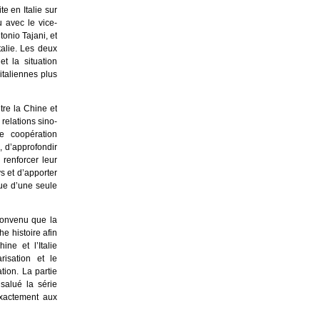
e en Italie sur
u avec le vice-
tonio Tajani, et
alie. Les deux
t la situation
italiennes plus
tre la Chine et
 relations sino-
ne coopération
, d’approfondir
 renforcer leur
s et d’apporter
que d’une seule
convenu que la
he histoire afin
ne et l’Italie
risation et le
tion. La partie
salué la série
exactement aux