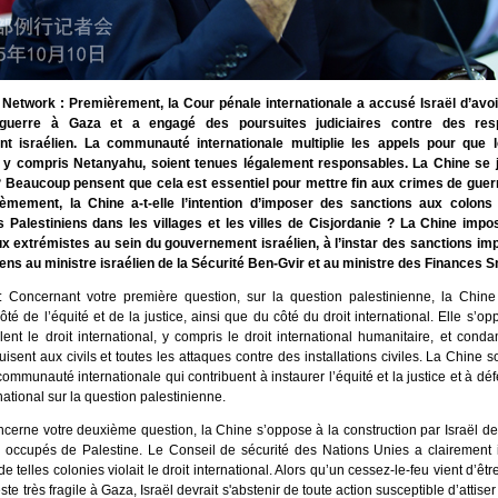
Network : Premièrement, la Cour pénale internationale a accusé Israël d’av
guerre à Gaza et a engagé des poursuites judiciaires contre des res
t israélien. La communauté internationale multiplie les appels pour que 
y compris Netanyahu, soient tenues légalement responsables. La Chine se jo
 Beaucoup pensent que cela est essentiel pour mettre fin aux crimes de guerr
èmement, la Chine a-t-elle l’intention d’imposer des sanctions aux colons 
s Palestiniens dans les villages et les villes de Cisjordanie ? La Chine impos
x extrémistes au sein du gouvernement israélien, à l’instar des sanctions im
ns au ministre israélien de la Sécurité Ben-Gvir et au ministre des Finances S
 Concernant votre première question, sur la question palestinienne, la Chine
ôté de l’équité et de la justice, ainsi que du côté du droit international. Elle s’o
lent le droit international, y compris le droit international humanitaire, et cond
uisent aux civils et toutes les attaques contre des installations civiles. La Chine s
 communauté internationale qui contribuent à instaurer l’équité et la justice et à déf
rnational sur la question palestinienne.
ncerne votre deuxième question, la Chine s’oppose à la construction par Israël d
res occupés de Palestine. Le Conseil de sécurité des Nations Unies a clairement
de telles colonies violait le droit international. Alors qu’un cessez-le-feu vient d’êt
este très fragile à Gaza, Israël devrait s'abstenir de toute action susceptible d’attiser