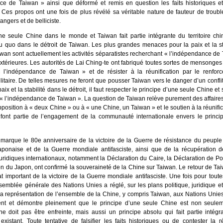
ce de Taiwan » ainsi que déformé et remis en question les faits historiques e
. Ces propos ont une fois de plus révélé sa véritable nature de fauteur de troubl
angers et de belliciste.
une seule Chine dans le monde et Taiwan fait partie intégrante du territoire chin
atu quo dans le détroit de Taiwan. Les plus grandes menaces pour la paix et la st
iwan sont actuellement les activités séparatistes recherchant « l’indépendance de 
xtérieures. Les autorités de Lai Ching-te ont fabriqué toutes sortes de mensonges
 l’indépendance de Taiwan » et de résister à la réunification par le renfor
itaire. De telles mesures ne feront que pousser Taiwan vers le danger d’un conflit 
paix et la stabilité dans le détroit, il faut respecter le principe d’une seule Chine e
« l’indépendance de Taiwan ». La question de Taiwan relève purement des affaires
pposition à « deux Chine » ou à « une Chine, un Taiwan » et le soutien à la réunifi
font partie de l’engagement de la communauté internationale envers le princi
marque le 80e anniversaire de la victoire de la Guerre de résistance du peuple 
japonaise et de la Guerre mondiale antifasciste, ainsi que de la récupération 
uridiques internationaux, notamment la Déclaration du Caire, la Déclaration de Po
on du Japon, ont confirmé la souveraineté de la Chine sur Taiwan. Le retour de Ta
at important de la victoire de la Guerre mondiale antifasciste. Une fois pour toutes
semblée générale des Nations Unies a réglé, sur les plans politique, juridique et
la représentation de l’ensemble de la Chine, y compris Taiwan, aux Nations Unies
ent et démontre pleinement que le principe d’une seule Chine est non seule
 ne doit pas être enfreinte, mais aussi un principe absolu qui fait partie intégr
 existant. Toute tentative de falsifier les faits historiques ou de contester la 