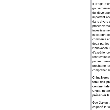
Il s’agit d
gouvernementa
du développe
important at
dans divers 
procès-verb
investissemen
la coopératio
commerce et d
deux parties
l’innovation 
d’expérienc
renouvelable
parties tire
prochaine po
compréhensio
China News S
tenu des pr
continentale
Unies, et te
préserver la 
Guo Jiakun : 
colporté le f