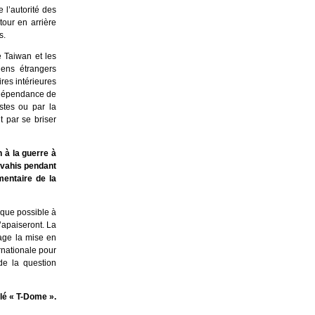
 l’autorité des
tour en arrière
es.
e Taiwan et les
iens étrangers
res intérieures
indépendance de
ïstes ou par la
nt par se briser
 à la guerre à
envahis pendant
mentaire de la
 que possible à
’apaiseront. La
rage la mise en
rnationale pour
de la question
lé « T-Dome ».