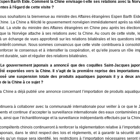
spen Barth Eide. Comment la Chine envisage-t-elle ses relations avec la Nor
ntes à l’égard de cette visite ?
ous souhaitons la bienvenue au ministre des Affaires étrangères Espen Barth Eid
 Chine. La Chine a félicité le gouvernement norvégien immédiatement après sa réé
t. La visite du ministre des Affaires étrangères en Chine peu après les électio
que la Norvège attache à ses relations avec la Chine. Au cours de cette visite, l
 un échange de vues approfondi sur les relations bilatérales et les questions int
’intérêt commun. Nous sommes convaincus que cette visite contribuera à consolid
enforcer le consensus et à intensifier la coopération, et qu’elle jouera un rôle im
 durable, sain et régulier des relations bilatérales.
 Le gouvernement japonais a annoncé que des coquilles Saint-Jacques japon
é exportées vers la Chine. Il s’agit de la première reprise des importations
osé une suspension totale des produits aquatiques japonais il y a deux an
de la Chine à ce sujet ?
a Chine a déjà publié une annonce concernant l’importation de produits aquatiqu
tinuera à collaborer avec la communauté internationale pour veiller à ce que le
nts et continue d’accepter la surveillance internationale des eaux contaminées p
 ainsi que l’échantillonnage et la surveillance indépendants effectués par la Chin
compétents chinois continueront à renforcer la réglementation relative à l’importati
ponais, dans le strict respect des lois et règlements, et à garantir la sécurité al
ès qu’un risque sera identifié, les restrictions à l’importation nécessaires seron