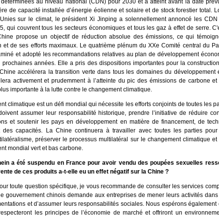
s déterminées au niveau national (CDN) pour 2030 et a atteint avant la date prévu
ère de capacité installée d’énergie éolienne et solaire et de stock forestier total.
Unies sur le climat, le président Xi Jinping a solennellement annoncé les CDN
5, qui couvrent tous les secteurs économiques et tous les gaz à effet de serre. C'
Chine propose un objectif de réduction absolue des émissions, ce qui témoig
n et de ses efforts maximaux. Le quatrième plénum du XXe Comité central du Pa
aminé et adopté les recommandations relatives au plan de développement économ
q prochaines années. Elle a pris des dispositions importantes pour la constructio
Chine accélérera la transition verte dans tous les domaines du développement
aillera activement et prudemment à l’atteinte du pic des émissions de carbone e
plus importante à la lutte contre le changement climatique.
 climatique est un défi mondial qui nécessite les efforts conjoints de toutes les pa
oivent assumer leur responsabilité historique, prendre l’initiative de réduire c
ons et soutenir les pays en développement en matière de financement, de tech
 des capacités. La Chine continuera à travailler avec toutes les parties pou
tilatéralisme, préserver le processus multilatéral sur le changement climatique e
t mondial vert et bas carbone.
hein a été suspendu en France pour avoir vendu des poupées sexuelles ress
ente de ces produits a-t-elle eu un effet négatif sur la Chine ?
our toute question spécifique, je vous recommande de consulter les services comp
 le gouvernement chinois demande aux entreprises de mener leurs activités dans 
ementations et d’assumer leurs responsabilités sociales. Nous espérons également 
especteront les principes de l’économie de marché et offriront un environnem