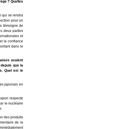
vège ? Quelles
e qui se rendra
lection pour un
ns témoigne de
es deux parties
ernationales et
er la confiance
portant dans le
aises avaient
 depuis que la
s. Quel est le
es japonais en
 Japon respecte
ar le nucléaire
e.
on des produits
imentaire de la
t immédiatement