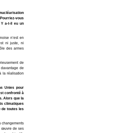
nucléarisation
. Pourriez-vous
Y a-t-il eu un
noise n’est en
t ni juste, ni
rôle des armes
érieusement de
e davantage de
 la réalisation
ns Unies pour
est confronté à
s. Alors que la
ts climatiques
 de toutes les
es changements
n œuvre de ses