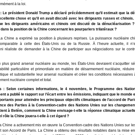
rmément à la loi.
: Le président Donald Trump a déclaré précédemment qu’il estimait que la dé
xcellente chose et qu’il en avait discuté avec les dirigeants russes et chinois
e les dirigeants américains et chinois ont discuté de la dénucléarisation ? 
ans la position de la Chine concernant les pourparlers trilatéraux ?
a Chine a exprimé sa position à plusieurs reprises. La puissance nucléaire chi
mparable à celle des États-Unis ou de la Russie. À l’heure actuelle, il n’es
 ni réaliste de demander à la Chine de participer aux négociations sur le cont
 plus grand arsenal nucléaire au monde, les États-Unis devraient s’acquitter s
abilité particulière et primordiale en matière de désarmement nucléaire, réduir
ique et substantielle leur arsenal nucléaire et créer les conditions nécessaires à
ment nucléaire complet et total.
s : Selon certaines informations, le 4 novembre, le Programme des Natio
ent a publié le rapport sur l’écart entre les émissions, indiquant que le monde 
portants pour atteindre les principaux objectifs climatiques de l’accord de Pari
nce des Parties à la Convention-cadre des Nations Unies sur les changemen
ient à Belém, comment la Chine envisage-t-elle la réponse climatique actuelle
l rôle la Chine jouera-t-elle à cet égard ?
a Chine a activement mis en œuvre la Convention-cadre des Nations Unies sur l
et son Accord de Paris. La Chine a obtenu des résultats notables dans la mise e