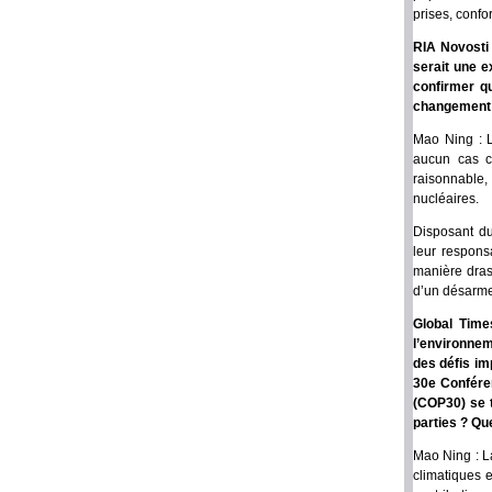
prises, confo
RIA Novosti 
serait une e
confirmer qu
changement d
Mao Ning : L
aucun cas co
raisonnable,
nucléaires.
Disposant du
leur respons
manière drast
d’un désarme
Global Time
l’environnem
des défis im
30e Confére
(COP30) se t
parties ? Que
Mao Ning : L
climatiques 