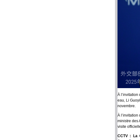
À l’invitatio
eau, Li Guoyi
novembre.
À l’invitati
ministre des 
visite offici
CCTV : La C