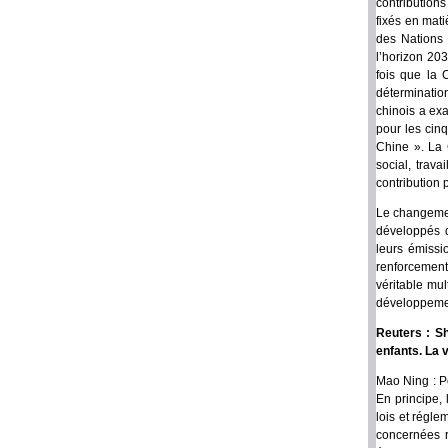
contribution
fixés en mati
des Nations 
l’horizon 203
fois que la 
déterminatio
chinois a ex
pour les cin
Chine ». La 
social, trav
contribution 
Le changement
développés d
leurs émissi
renforcement
véritable mul
développemen
Reuters : S
enfants. La v
Mao Ning : P
En principe,
lois et régl
concernées r