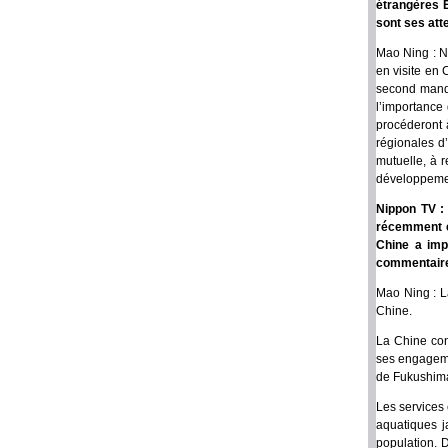
étrangères E
sont ses atte
Mao Ning : N
en visite en
second manda
l’importance 
procéderont à
régionales d
mutuelle, à r
développement
Nippon TV :
récemment ét
Chine a imp
commentaire 
Mao Ning : L
Chine.
La Chine con
ses engageme
de Fukushima,
Les services 
aquatiques ja
population. D