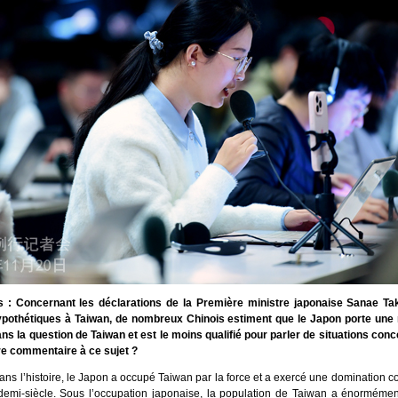
s : Concernant les déclarations de la Première ministre japonaise Sanae Ta
ypothétiques à Taiwan, de nombreux Chinois estiment que le Japon porte une 
ans la question de Taiwan et est le moins qualifié pour parler de situations con
re commentaire à ce sujet ?
ns l’histoire, le Japon a occupé Taiwan par la force et a exercé une domination colo
emi-siècle. Sous l’occupation japonaise, la population de Taiwan a énormément