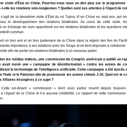
ne visite d’État en Chine. Pourriez-vous nous en dire plus sur le programm
t-elle les relations sino-tongiennes ? Quelles sont ses attentes à l’égard de cet
l s’agit de la deuxième visite d’État du roi Tupou VI en Chine en sept ans, qui r
our le développement des relations bilatérales. Au cours de cette visite, le
 un échange de vues approfondi sur les relations bilatérales et les questions int
’intérêt commun.
nt un bon ami et un bon partenaire de la Chine dans la région des îles du Pacif
rande importance à ses relations avec les Tonga et se tient disposée à collaborer
visite afin de porter les relations bilatérales à un nouveau palier.
lon les médias indiens, une commission du Congrès américain a publié un rap
e avait mené une « campagne de désinformation » contre les avions de co
ilisant la technologie de l’intelligence artificielle. Cette campagne a été lancée a
tre l’Inde et le Pakistan afin de promouvoir les avions chinois J-35. Quel est le
s Affaires étrangères à ce sujet ?
Cette soi-disant « commission » dont vous parlez nourrit depuis toujours
 à l’égard de la Chine et n’a aucune crédibilité. Le rapport de cette commission
on.