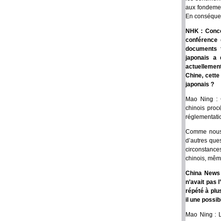
aux fondement
En conséquenc
NHK : Concer
conférence 
documents 
japonais a 
actuellement
Chine, cette
japonais ?
Mao Ning : C
chinois proc
réglementati
Comme nous l
d’autres ques
circonstance
chinois, même
China News S
n’avait pas 
répété à plus
il une possi
Mao Ning : L