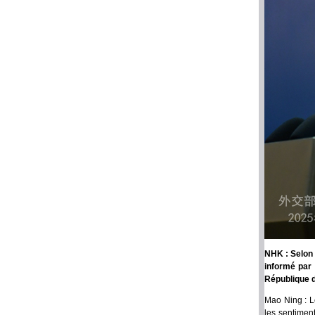
NHK : Selon 
informé par 
République d
Mao Ning : L
les sentiment