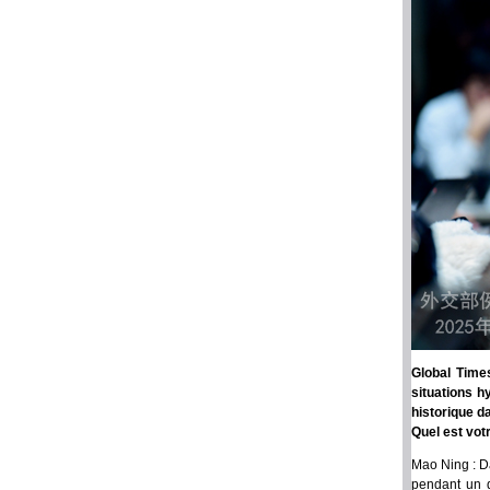
Global Time
situations h
historique d
Quel est vot
Mao Ning : Da
pendant un d