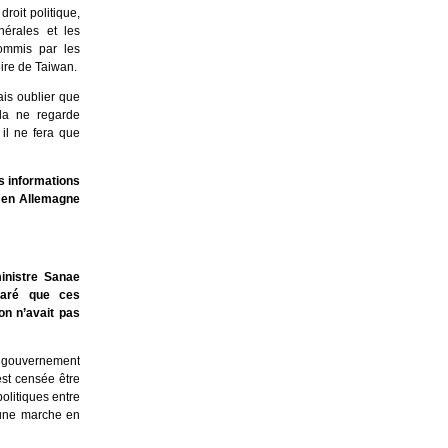
roit politique,
nérales et les
commis par les
oire de Taiwan.
is oublier que
la ne regarde
il ne fera que
s informations
e en Allemagne
inistre Sanae
claré que ces
on n’avait pas
u gouvernement
est censée être
olitiques entre
 une marche en