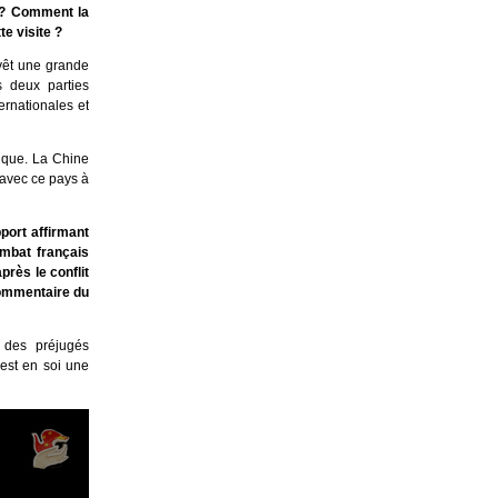
e ? Comment la
te visite ?
evêt une grande
s deux parties
ernationales et
ique. La Chine
 avec ce pays à
port affirmant
mbat français
près le conflit
 commentaire du
 des préjugés
 est en soi une