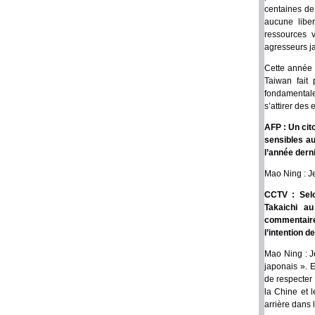
centaines de 
aucune liber
ressources v
agresseurs ja
Cette année 
Taiwan fait
fondamentale
s’attirer des
AFP : Un cit
sensibles au
l’année dern
Mao Ning : J
CCTV : Selo
Takaichi a
commentaires
l’intention d
Mao Ning : J
japonais ». 
de respecter 
la Chine et 
arrière dans l