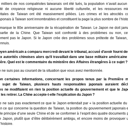
milliers de nos compatriotes taiwanais ont été tués, la population n’avait aucun d
té de croyance religieuse ni aucune liberté culturelle, et les ressources mi
itales de Taiwan ont été massivement pillées. Les crimes et les atrocités 
ponais à Taiwan sont innombrables et constituent la page la plus sombre de l’hist
marque le 80e anniversaire de la récupération de Taiwan. Le Japon ne doit jama
 partie de la Chine. Que Taiwan soit confronté à des problèmes ou non, ce
ment pas le Japon. Si le Japon crée des problèmes sous prétexte de Taiwan, 
 ennuis.
oyen américain a comparu mercredi devant le tribunal, accusé d’avoir fourni de
x autorités chinoises alors qu’il travaillait dans une base militaire américain
ière. Quel est le commentaire du ministère des Affaires étrangères à ce sujet ?
e ne suis pas au courant de la situation que vous avez mentionnée.
n certaines informations, concernant les propos tenus par la Première m
u sujet de Taiwan, plusieurs hauts responsables japonais auraient dé
 ne modifiaient en rien la position actuelle du gouvernement et que le Jap
e les retirer. La Chine accepte-t-elle l’explication du Japon ?
e ne sais pas exactement ce que le Japon entendait par « la position actuelle d
En ce qui concerne la question de Taiwan, la position du gouvernement japonais 
le principe d’une seule Chine et de se conformer à l’esprit des quatre documents p
le Japon, plutôt que d’être délibérément ambigu, et encore moins de provoquer
’histoire.