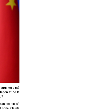
Tourisme a été
Japon et de la
t ?
wan ont blessé
 porté atteinte