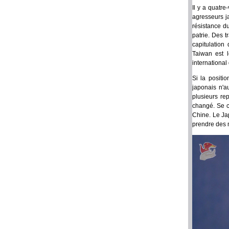
Il y a quatre
agresseurs j
résistance d
patrie. Des t
capitulation
Taiwan est l
internationa
Si la positi
japonais n'a
plusieurs re
changé. Se c
Chine. Le Ja
prendre des 