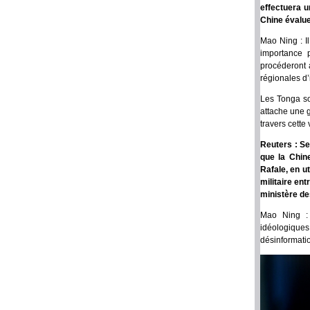
effectuera u
Chine évalue-
Mao Ning : I
importance p
procéderont à
régionales d
Les Tonga so
attache une g
travers cette 
Reuters : Se
que la Chin
Rafale, en ut
militaire en
ministère de
Mao Ning : 
idéologiques
désinformati