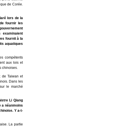
lique de Corée.
aré lors de la
e fournir les
gouvernement
s examinaient
s fournit à la
its aquatiques
ces compétents
nt aux lois et
s chinoises.
t de Taiwan et
inois. Dans les
 sur le marché
istre Li Qiang
ise a néanmoins
hinoise. Y a-t-
aise. La partie