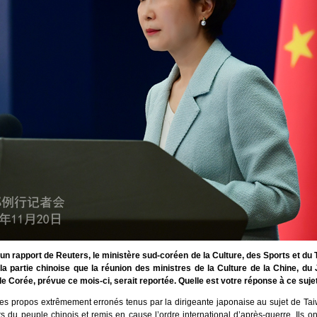
un rapport de Reuters, le ministère sud-coréen de la Culture, des Sports et du 
la partie chinoise que la réunion des ministres de la Culture de la Chine, du 
e Corée, prévue ce mois-ci, serait reportée. Quelle est votre réponse à ce suje
es propos extrêmement erronés tenus par la dirigeante japonaise au sujet de Tai
s du peuple chinois et remis en cause l’ordre international d’après-guerre. Ils ont