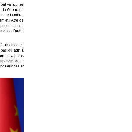
, ont vaincu les
e la Guerre de
ein de la mère-
am et l’Acte de
écupération de
nte de l’ordre
, le dirigeant
t pas dû agir à
pon n’avait pas
cupations de la
opos erronés et