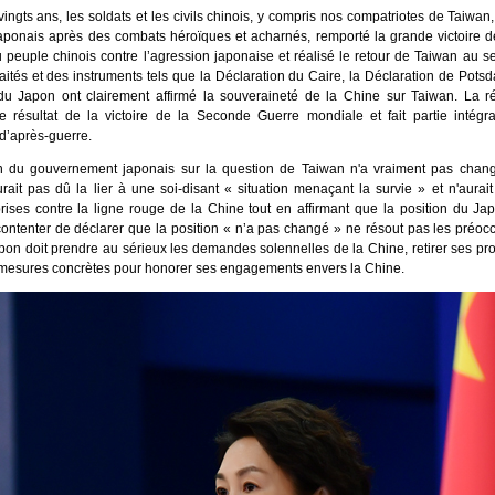
-vingts ans, les soldats et les civils chinois, y compris nos compatriotes de Taiwan
aponais après des combats héroïques et acharnés, remporté la grande victoire d
u peuple chinois contre l’agression japonaise et réalisé le retour de Taiwan au s
raités et des instruments tels que la Déclaration du Caire, la Déclaration de Potsd
 du Japon ont clairement affirmé la souveraineté de la Chine sur Taiwan. La r
e résultat de la victoire de la Seconde Guerre mondiale et fait partie intégra
l d’après-guerre.
on du gouvernement japonais sur la question de Taiwan n'a vraiment pas changé
urait pas dû la lier à une soi-disant « situation menaçant la survie » et n'aurai
prises contre la ligne rouge de la Chine tout en affirmant que la position du Ja
ontenter de déclarer que la position « n’a pas changé » ne résout pas les préoc
pon doit prendre au sérieux les demandes solennelles de la Chine, retirer ses pr
mesures concrètes pour honorer ses engagements envers la Chine.