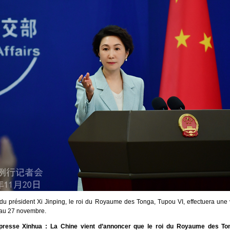
n du président Xi Jinping, le roi du Royaume des Tonga, Tupou VI, effectuera une v
au 27 novembre.
resse Xinhua : La Chine vient d’annoncer que le roi du Royaume des Ton