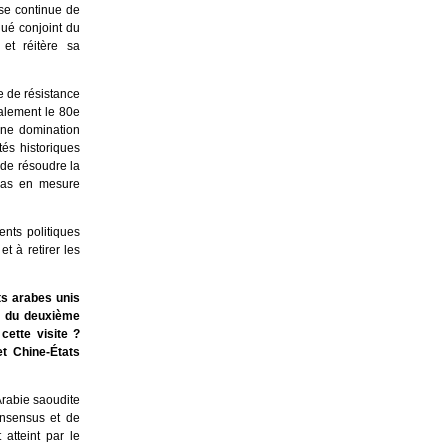
ise continue de
qué conjoint du
et réitère sa
e de résistance
galement le 80e
une domination
és historiques
 de résoudre la
pas en mesure
nts politiques
t à retirer les
ts arabes unis
fs du deuxième
cette visite ?
t Chine-États
Arabie saoudite
onsensus et de
atteint par le