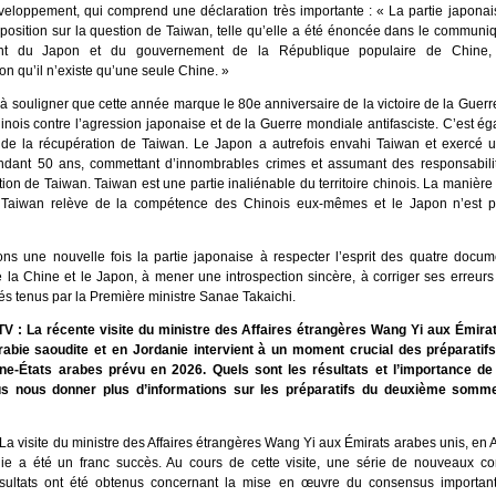
éveloppement, qui comprend une déclaration très importante : « La partie japona
 position sur la question de Taiwan, telle qu’elle a été énoncée dans le communi
nt du Japon et du gouvernement de la République populaire de Chine, 
n qu’il n’existe qu’une seule Chine. »
à souligner que cette année marque le 80e anniversaire de la victoire de la Guerr
inois contre l’agression japonaise et de la Guerre mondiale antifasciste. C’est é
 de la récupération de Taiwan. Le Japon a autrefois envahi Taiwan et exercé 
ndant 50 ans, commettant d’innombrables crimes et assumant des responsabilit
ion de Taiwan. Taiwan est une partie inaliénable du territoire chinois. La manière
 Taiwan relève de la compétence des Chinois eux-mêmes et le Japon n’est 
ns une nouvelle fois la partie japonaise à respecter l’esprit des quatre docume
 la Chine et le Japon, à mener une introspection sincère, à corriger ses erreurs e
és tenus par la Première ministre Sanae Takaichi.
V : La récente visite du ministre des Affaires étrangères Wang Yi aux Émira
rabie saoudite et en Jordanie intervient à un moment crucial des préparati
e-États arabes prévu en 2026. Quels sont les résultats et l’importance de 
us nous donner plus d’informations sur les préparatifs du deuxième somme
La visite du ministre des Affaires étrangères Wang Yi aux Émirats arabes unis, en 
ie a été un franc succès. Au cours de cette visite, une série de nouveaux c
ultats ont été obtenus concernant la mise en œuvre du consensus important 