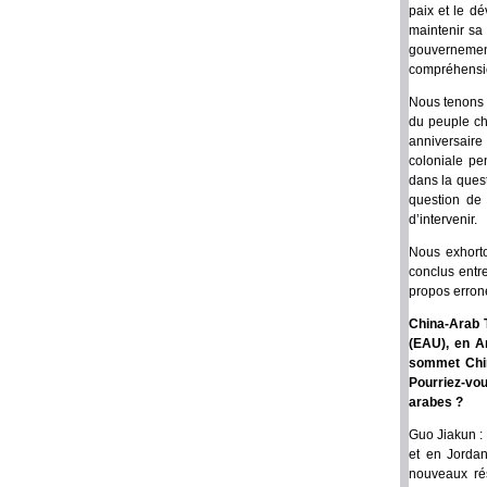
paix et le d
maintenir sa
gouverneme
compréhensio
Nous tenons 
du peuple ch
anniversaire
coloniale pe
dans la quest
question de
d’intervenir.
Nous exhorto
conclus entre
propos erron
China-Arab T
(EAU), en A
sommet Chin
Pourriez-vo
arabes ?
Guo Jiakun : 
et en Jordan
nouveaux rés