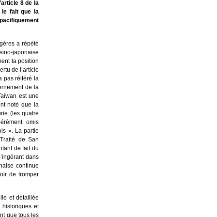
article 8 de la
le fait que la
 pacifiquement
gères a répété
 sino-japonaise
ent la position
tu de l’article
 pas réitéré la
ernement de la
Taiwan est une
nt noté que la
rie (les quatre
bérément omis
is ». La partie
 Traité de San
ntant de fait du
s’ingérant dans
onaise continue
oir de tromper
le et détaillée
 historiques et
nt que tous les