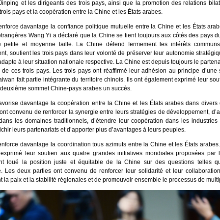
Jinping et les dirigeants des trois pays, ainsi que la promotion des relations bilat
trois pays et la coopération entre la Chine et les États arabes.
renforce davantage la confiance politique mutuelle entre la Chine et les États arab
 étrangères Wang Yi a déclaré que la Chine se tient toujours aux côtés des pays d
 petite et moyenne taille. La Chine défend fermement les intérêts commun
, soutient les trois pays dans leur volonté de préserver leur autonomie stratégiq
’adapte à leur situation nationale respective. La Chine est depuis toujours le parten
e de ces trois pays. Les trois pays ont réaffirmé leur adhésion au principe d’une
aiwan fait partie intégrante du territoire chinois. Ils ont également exprimé leur so
u deuxième sommet Chine-pays arabes un succès.
 favorise davantage la coopération entre la Chine et les États arabes dans diver
ont convenu de renforcer la synergie entre leurs stratégies de développement, d’a
dans les domaines traditionnels, d’étendre leur coopération dans les industries
richir leurs partenariats et d’apporter plus d’avantages à leurs peuples.
renforce davantage la coordination tous azimuts entre la Chine et les États arabes.
 exprimé leur soutien aux quatre grandes initiatives mondiales proposées par l
nt loué la position juste et équitable de la Chine sur des questions telles q
e. Les deux parties ont convenu de renforcer leur solidarité et leur collaboratio
 la paix et la stabilité régionales et de promouvoir ensemble le processus de multi