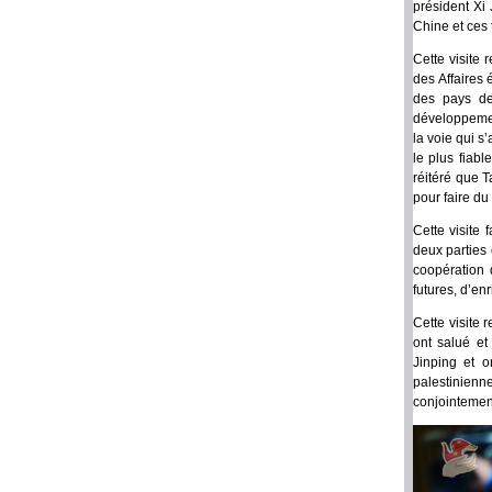
président Xi 
Chine et ces 
Cette visite 
des Affaires
des pays de
développement
la voie qui s
le plus fiabl
réitéré que T
pour faire d
Cette visite
deux parties 
coopération 
futures, d’en
Cette visite 
ont salué et
Jinping et o
palestinienn
conjointement