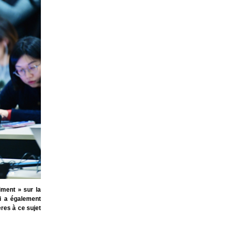
iment » sur la
i a également
ères à ce sujet