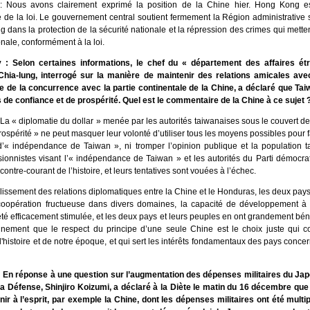
: Nous avons clairement exprimé la position de la Chine hier. Hong Kong e
 de la loi. Le gouvernement central soutient fermement la Région administrative
dans la protection de la sécurité nationale et la répression des crimes qui mette
onale, conformément à la loi.
ly : Selon certaines informations, le chef du « département des affaires é
Chia-lung, interrogé sur la manière de maintenir des relations amicales av
e de la concurrence avec la partie continentale de la Chine, a déclaré que Taiw
s de confiance et de prospérité. Quel est le commentaire de la Chine à ce sujet 
La « diplomatie du dollar » menée par les autorités taiwanaises sous le couvert de
prospérité » ne peut masquer leur volonté d’utiliser tous les moyens possibles pour 
« indépendance de Taiwan », ni tromper l’opinion publique et la population t
sionnistes visant l’« indépendance de Taiwan » et les autorités du Parti démocra
contre-courant de l’histoire, et leurs tentatives sont vouées à l’échec.
lissement des relations diplomatiques entre la Chine et le Honduras, les deux pays 
 coopération fructueuse dans divers domaines, la capacité de développement à
é efficacement stimulée, et les deux pays et leurs peuples en ont grandement bénéf
inement que le respect du principe d’une seule Chine est le choix juste qui c
'histoire et de notre époque, et qui sert les intérêts fondamentaux des pays concer
: En réponse à une question sur l’augmentation des dépenses militaires du Japo
la Défense, Shinjiro Koizumi, a déclaré à la Diète le matin du 16 décembre que
nir à l’esprit, par exemple la Chine, dont les dépenses militaires ont été multi