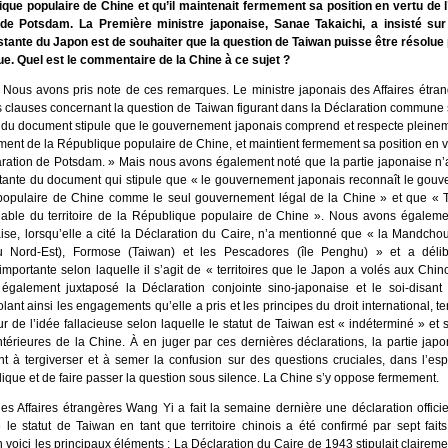
ique populaire de Chine et qu’il maintenait fermement sa position en vertu de l’
de Potsdam. La Première ministre japonaise, Sanae Takaichi, a insisté sur 
stante du Japon est de souhaiter que la question de Taiwan puisse être résolue
gue. Quel est le commentaire de la Chine à ce sujet ?
 Nous avons pris note de ces remarques. Le ministre japonais des Affaires étran
es clauses concernant la question de Taiwan figurant dans la Déclaration commune
e 3 du document stipule que le gouvernement japonais comprend et respecte pleinem
nt de la République populaire de Chine, et maintient fermement sa position en ver
aration de Potsdam. » Mais nous avons également noté que la partie japonaise n’a
tante du document qui stipule que « le gouvernement japonais reconnaît le gouv
opulaire de Chine comme le seul gouvernement légal de la Chine » et que « 
énable du territoire de la République populaire de Chine ». Nous avons égaleme
aise, lorsqu’elle a cité la Déclaration du Caire, n’a mentionné que « la Mandchou
u Nord-Est), Formose (Taiwan) et les Pescadores (île Penghu) » et a déli
 importante selon laquelle il s’agit de « territoires que le Japon a volés aux Chino
également juxtaposé la Déclaration conjointe sino-japonaise et le soi-disant
olant ainsi les engagements qu’elle a pris et les principes du droit international, te
r de l’idée fallacieuse selon laquelle le statut de Taiwan est « indéterminé » et 
intérieures de la Chine. À en juger par ces dernières déclarations, la partie jap
t à tergiverser et à semer la confusion sur des questions cruciales, dans l’esp
lique et de faire passer la question sous silence. La Chine s’y oppose fermement.
es Affaires étrangères Wang Yi a fait la semaine dernière une déclaration officiel
 le statut de Taiwan en tant que territoire chinois a été confirmé par sept faits
n voici les principaux éléments : La Déclaration du Caire de 1943 stipulait claireme