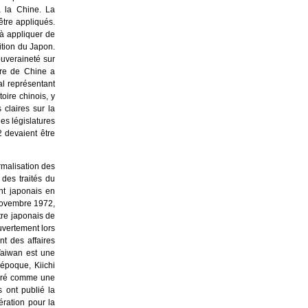
à la Chine. La
être appliqués.
à appliquer de
ition du Japon.
uveraineté sur
ire de Chine a
l représentant
oire chinois, y
claires sur la
les législatures
 devaient être
rmalisation des
des traités du
nt japonais en
 novembre 1972,
tre japonais de
uvertement lors
nt des affaires
Taiwan est une
’époque, Kiichi
idéré comme une
 ont publié la
ération pour la