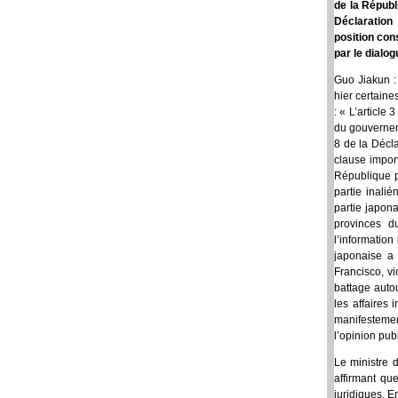
de la Républ
Déclaration 
position con
par le dialo
Guo Jiakun :
hier certain
: « L’articl
du gouverneme
8 de la Décl
clause impor
République p
partie inali
partie japon
provinces d
l’information
japonaise a 
Francisco, vi
battage autou
les affaires 
manifestemen
l’opinion pub
Le ministre d
affirmant que
juridiques. E