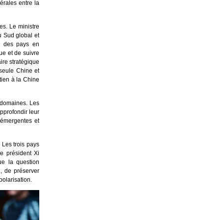
érales entre la
es. Le ministre
u Sud global et
s des pays en
ue et de suivre
aire stratégique
 seule Chine et
utien à la Chine
s domaines. Les
pprofondir leur
 émergentes et
 Les trois pays
e président Xi
ue la question
n, de préserver
polarisation.