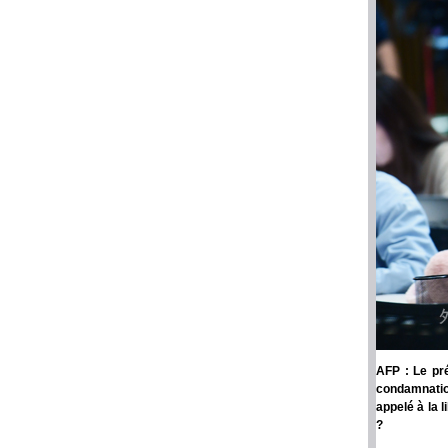
AFP : Le pré
condamnatio
appelé à la 
?