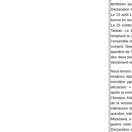
territoires 
Déclaration 
Le 15 août 1
bonne foi les
Le 25 octobr
Taiwan. Le 1
remplacé le 
l’ensemble d
compris Taiw
question de T
des deux pay
strictement r
Nous tenons à
relations di
ministère ja
déclarant : 
après la norm
l’époque, Kak
de la sessio
intérieures 
question int
Miyazawa, a d
guerre civil
Déclaration 