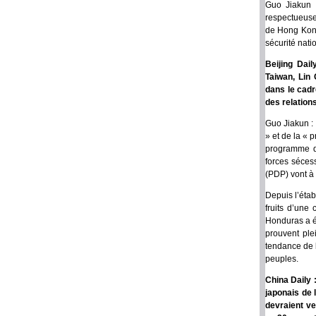
Guo Jiakun 
respectueuse
de Hong Kong 
sécurité nati
Beijing Dai
Taiwan, Lin 
dans le cadr
des relation
Guo Jiakun : 
» et de la « 
programme d’
forces séces
(PDP) vont à 
Depuis l’étab
fruits d’une
Honduras a ét
prouvent ple
tendance de l
peuples.
China Daily 
japonais de 
devraient ve