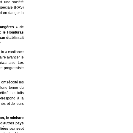
st une société
 spéciale (RAS)
nt en danger la
trangères » de
ec le Honduras
an établissait
?
 la « confiance
faire avancer le
aiwanaise. Les
te progressiste
ont récolté les
 long terme du
icié. Les faits
orrespond à la
nés et de leurs
n, le ministre
 d’autres pays
pliées par sept