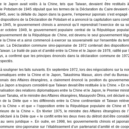
que le Japon avait volés à la Chine, tels que Taiwan, devaient être restitués 
de Potsdam de 1945 stipulait que les termes de la Déclaration du Caire devaient 
945, avec la défaite du Japon dans la guerre, l’empereur japonais s’est engagé 
 dispositions de la Déclaration de Potsdam et a annoncé la capitulation sans cond
e 1945, le gouvernement chinois a annoncé qu’il reprendrait l’exercice de sa so
er octobre 1949, le gouvernement populaire central de la République popula
gouvernement de la République de Chine, est devenu le seul gouvernement léga
e la Chine et a ainsi commencé à exercer sa souveraineté sur l'ensemble du territ
an. La Déclaration commune sino-japonaise de 1972 contenait des dispositions 
aiwan. Le traité de paix et d’amitié entre la Chine et le Japon de 1978, ratifié par 
s, a confirmé que les principes énoncés dans la déclaration commune de 1972
espectés.
 souligner les faits suivants. En septembre 1972, lors des négociations sur la no
plomatiques entre la Chine et le Japon, Takashima Masuo, alors chef du Bureau 
ponais des Affaires étrangères, a clairement énoncé la position du gouverneme
« Le Japon a toujours considéré que Taïwan devait être restituée à la Chine. » En
alisation des relations diplomatiques entre la Chine et le Japon, le Premier minis
uei Tanaka, et le ministre des Affaires étrangères, Masayoshi Ōhira, ont déclaré o
n de la Diète que « les différends entre la Chine continentale et Taiwan relève
de la Chine » et que « l’opposition entre la République populaire de Chine et 
érieure de la Chine ». En février 1975, le ministre des Affaires étrangères de l
éclaré à la Diète que « le conflit entre les deux rives du détroit doit être cons
e au sens juridique ». En outre, en 1998, les gouvernements chinois et japonais
commune sino-japonaise sur l’établissement d’un partenariat d’amitié et de coop