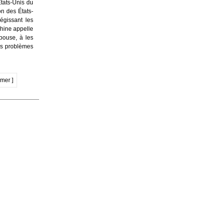
États-Unis du
on des États-
égissant les
Chine appelle
pouse, à les
es problèmes
imer ]