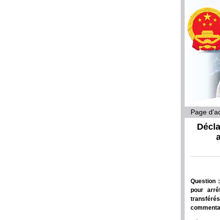
Page d'ac
Décla
Question :
pour arrê
transféré
commentair