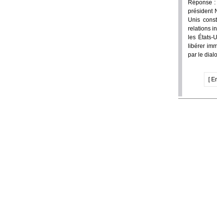
Réponse : 
président 
Unis const
relations i
les États-
libérer im
par le dial
[ E