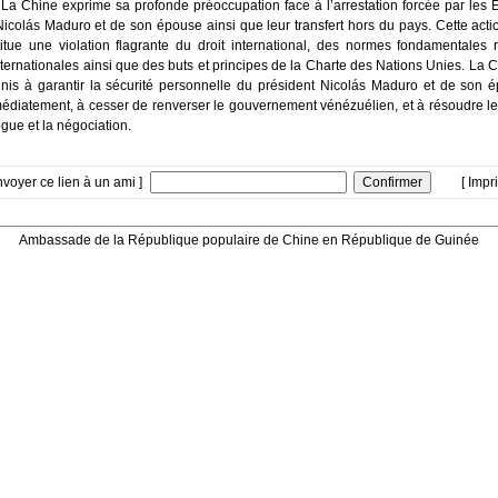
La Chine exprime sa profonde préoccupation face à l’arrestation forcée par les 
Nicolás Maduro et de son épouse ainsi que leur transfert hors du pays. Cette acti
itue une violation flagrante du droit international, des normes fondamentales r
nternationales ainsi que des buts et principes de la Charte des Nations Unies. La 
Unis à garantir la sécurité personnelle du président Nicolás Maduro et de son é
médiatement, à cesser de renverser le gouvernement vénézuélien, et à résoudre l
ogue et la négociation.
nvoyer ce lien à un ami ]
[ Impr
Ambassade de la République populaire de Chine en République de Guinée