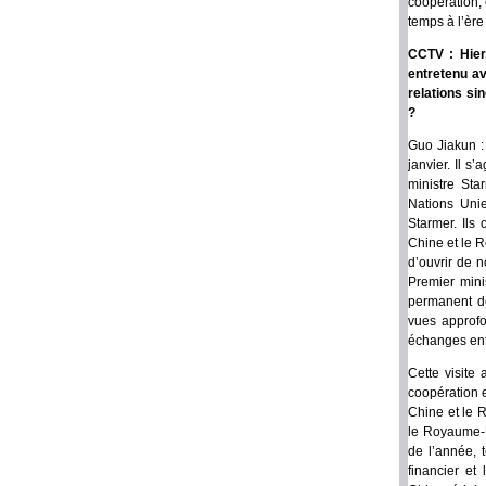
coopération, 
temps à l’ère
CCTV : Hier,
entretenu av
relations sin
?
Guo Jiakun : 
janvier. Il s
ministre Sta
Nations Unie
Starmer. Ils
Chine et le R
d’ouvrir de 
Premier mini
permanent de
vues approfo
échanges entr
Cette visite
coopération e
Chine et le R
le Royaume-Un
de l’année, 
financier e