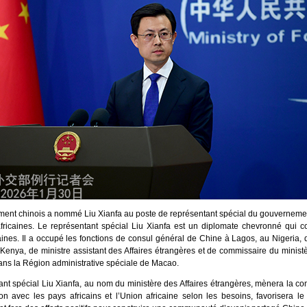
ent chinois a nommé Liu Xianfa au poste de représentant spécial du gouvernemen
 africaines. Le représentant spécial Liu Xianfa est un diplomate chevronné qui c
icaines. Il a occupé les fonctions de consul général de Chine à Lagos, au Nigeria
Kenya, de ministre assistant des Affaires étrangères et de commissaire du ministè
ans la Région administrative spéciale de Macao.
ant spécial Liu Xianfa, au nom du ministère des Affaires étrangères, mènera la c
ion avec les pays africains et l’Union africaine selon les besoins, favorisera le