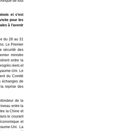
Afrique de tout
inois et s’est
visite pour les
ales à l’avenir
ine du 28 au 31
ans. Le Premier
e sécurité des
emier ministre
hérent entre la
rogrès réels et
Royaume-Uni. Le
dent du Comité
es échanges de
la reprise des
rofondeur de la
niveau entre la
tre la Chine et
dans le courant
 économique et
oyaume-Uni. La