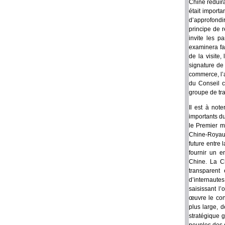
Chine réduira
était importa
d’approfondi
principe de 
invite les p
examinera fa
de la visite,
signature de
commerce, l’a
du Conseil c
groupe de tr
Il est à not
importants du
le Premier m
Chine-Royaum
future entre
fournir un e
Chine. La C
transparent
d’internaute
saisissant l
œuvre le con
plus large, 
stratégique 