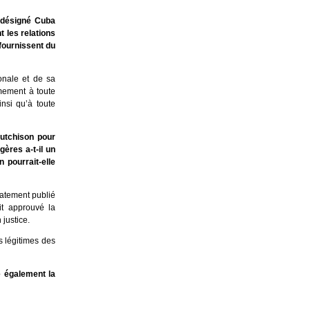
 désigné Cuba
 les relations
fournissent du
onale et de sa
mement à toute
nsi qu’à toute
utchison pour
ères a-t-il un
 pourrait-elle
atement publié
it approuvé la
n justice.
s légitimes des
e également la