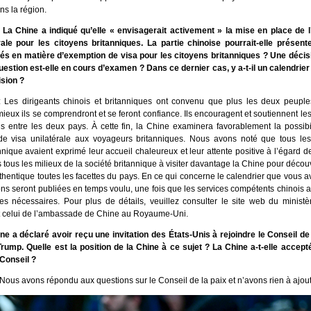
ans la région.
La Chine a indiqué qu’elle « envisagerait activement » la mise en place de 
rale pour les citoyens britanniques. La partie chinoise pourrait-elle présent
sés en matière d’exemption de visa pour les citoyens britanniques ? Une décisio
question est-elle en cours d’examen ? Dans ce dernier cas, y a-t-il un calendrier
ision ?
 Les dirigeants chinois et britanniques ont convenu que plus les deux peuples
mieux ils se comprendront et se feront confiance. Ils encouragent et soutiennent l
s entre les deux pays. À cette fin, la Chine examinera favorablement la possibi
de visa unilatérale aux voyageurs britanniques. Nous avons noté que tous les
nnique avaient exprimé leur accueil chaleureux et leur attente positive à l’égard d
 tous les milieux de la société britannique à visiter davantage la Chine pour décou
thentique toutes les facettes du pays. En ce qui concerne le calendrier que vous 
ons seront publiées en temps voulu, une fois que les services compétents chinois 
es nécessaires. Pour plus de détails, veuillez consulter le site web du ministè
t celui de l’ambassade de Chine au Royaume-Uni.
ne a déclaré avoir reçu une invitation des États-Unis à rejoindre le Conseil de
rump. Quelle est la position de la Chine à ce sujet ? La Chine a-t-elle accept
 Conseil ?
Nous avons répondu aux questions sur le Conseil de la paix et n’avons rien à ajout