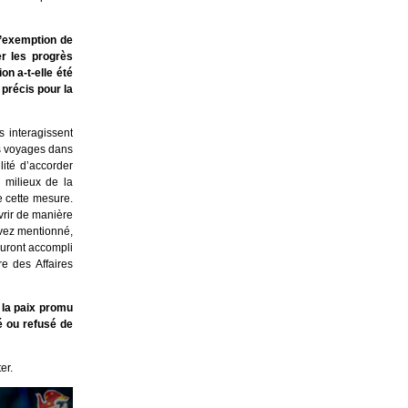
l’exemption de
er les progrès
n a-t-elle été
 précis pour la
 interagissent
es voyages dans
lité d’accorder
 milieux de la
e cette mesure.
vrir de manière
avez mentionné,
auront accompli
re des Affaires
 la paix promu
é ou refusé de
er.