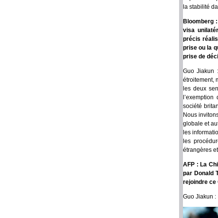
la stabilité d
Bloomberg : 
visa unilaté
précis réali
prise ou la 
prise de déc
Guo Jiakun :
étroitement, 
les deux sen
l’exemption 
société brita
Nous invitons
globale et au
les informati
les procédur
étrangères e
AFP : La Chi
par Donald T
rejoindre ce
Guo Jiakun : 