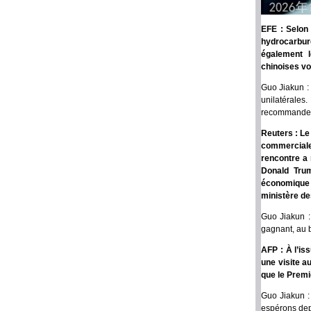
EFE : Selon 
hydrocarbure
également l
chinoises vo
Guo Jiakun : 
unilatérales
recommande d
Reuters : Le
commerciale 
rencontre a 
Donald Trum
économique 
ministère de
Guo Jiakun :
gagnant, au 
AFP : À l’is
une visite a
que le Premi
Guo Jiakun :
espérons depu