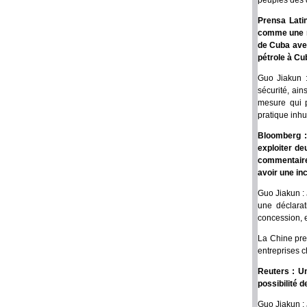
peuples des 
Prensa Lati
comme une me
de Cuba avec
pétrole à Cub
Guo Jiakun 
sécurité, ai
mesure qui p
pratique inh
Bloomberg :
exploiter de
commentaire
avoir une in
Guo Jiakun :
une déclarat
concession, e
La Chine pre
entreprises c
Reuters : U
possibilité 
Guo Jiakun : 