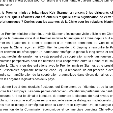
et fera des efforts positifs pour construire une communauté d’avenir partagé Chine-
 nouvelle.
 le Premier ministre britannique Keir Starmer a rencontré les dirigeants ch
ec eux. Quels résultats ont été obtenus ? Quelle est la signification de cette 
o-britanniques ? Quelles sont les attentes de la Chine pour les relations bilatér
Le Premier ministre britannique Keir Starmer effectue une visite officielle en Ch
’agit de la première visite d’un Premier ministre britannique en Chine depuis huit 
rmer est également le premier dirigeant d’un membre permanent du Conseil d
s que la Chine reçoit en 2026. Hier, le président Xi Jinping a rencontré le Pr
 ont convenu de développer un partenariat stratégique global à long terme et co
oyaume-Uni, de transformer le vaste potentiel de coopération sino-britannique en p
nouvelles perspectives pour les relations et la coopération entre la Chine et le 
stre Li Qiang a eu des entretiens avec le Premier ministre Starmer, et le prési
 l’Assemblée populaire nationale Zhao Leji l’a rencontré. Ils ont procédé à d
ndis sur l’amélioration de la coopération pragmatique dans divers domaines et 
e les organes législatifs des deux pays.
 a donné lieu à des résultats fructueux, qui témoignent de l’étendue et de la p
ntre les deux pays. Les deux parties ont convenu d’établir un partenariat de haut 
oyaume-Uni sur le climat et la nature, de reprendre le dialogue de haut niveau en
i sur la sécurité et d’organiser une nouvelle série de dialogues institutionnels 
tels que le dialogue stratégique entre la Chine et le Royaume-Uni, le dialogue
t la réunion de la Commission économique et commerciale conjointe Chine-R