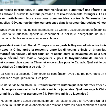
certaines informations, le Parlement vénézuélien a approuvé une réforme de 
s visant à ouvrir le secteur pétrolier aux investissements étrangers. Les 
evé partiellement leurs sanctions commerciales contre le Venezuela. Le
nt-elles réévaluer ou étendre leur présence dans le secteur énergétique vénéz
Nous avons pris note de ces informations. La Chine s’est toujours opposée aux sanc
. Pour toute question spécifique concernant la politique énergétique de la 
e consulter les services compétents chinois.
 président américain Donald Trump a mis en garde le Royaume-Uni contre toute
avec la Chine après la rencontre entre les dirigeants chinois et britanniqu
marqué un nouveau départ dans les relations entre le Royaume-Uni et la Chi
p a déclaré qu'il était « dangereux » pour le Royaume-Uni de mener l
et commerciale avec la Chine, et encore plus pour le Canada. Quel est le 
s Affaires étrangères à ce sujet ?
 La Chine est disposée à renforcer sa coopération avec d’autres pays dans un e
bénéfice des peuples de tous les pays.
sue de sa visite en Chine, le Premier ministre britannique Keir Starmer effect
u Japon pour rencontrer la Première ministre japonaise. Quel message la Chine
er ministre Starmer transmette à la Première ministre japonaise ?
 Nous ne faisons aucun commentaire sur les relations entre le Royaume-Uni et 
is toujours que le développement des relations entre les pays contribuera à maint