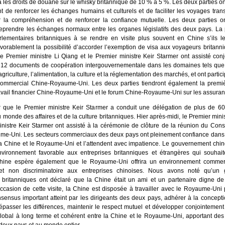
 les droits de douane sur le whisky britannique de 10 % à 5 %. Les deux parties on
nt de renforcer les échanges humains et culturels et de faciliter les voyages transf
r la compréhension et de renforcer la confiance mutuelle. Les deux parties 
reprendre les échanges normaux entre les organes législatifs des deux pays. La 
arlementaires britanniques à se rendre en visite plus souvent en Chine s’ils le
vorablement la possibilité d’accorder l’exemption de visa aux voyageurs britann
 le Premier ministre Li Qiang et le Premier ministre Keir Starmer ont assisté con
 12 documents de coopération intergouvernementale dans les domaines tels que 
griculture, l’alimentation, la culture et la réglementation des marchés, et ont partic
ommercial Chine-Royaume-Uni. Les deux parties tiendront également la premi
avail financier Chine-Royaume-Uni et le forum Chine-Royaume-Uni sur les assuran
er que le Premier ministre Keir Starmer a conduit une délégation de plus de 60
 monde des affaires et de la culture britanniques. Hier après-midi, le Premier minis
inistre Keir Starmer ont assisté à la cérémonie de clôture de la réunion du Con
e-Uni. Les secteurs commerciaux des deux pays ont pleinement confiance dans 
 la Chine et le Royaume-Uni et l’attendent avec impatience. Le gouvernement chi
nvironnement favorable aux entreprises britanniques et étrangères qui souhaite
hine espère également que le Royaume-Uni offrira un environnement commerc
 et non discriminatoire aux entreprises chinoises. Nous avons noté qu’un
s britanniques ont déclaré que la Chine était un ami et un partenaire digne de
’occasion de cette visite, la Chine est disposée à travailler avec le Royaume-Uni
sensus important atteint par les dirigeants des deux pays, adhérer à la conceptio
dépasser les différences, maintenir le respect mutuel et développer conjointement
global à long terme et cohérent entre la Chine et le Royaume-Uni, apportant des