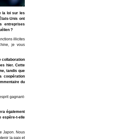
la loi sur les
États-Unis ont
s entreprises
uélien ?
tions illicites
Chine, je vous
 collaboration
es hier. Cette
ne, tandis que
a coopération
commentaire du
sprit gagnant-
uera également
 espère-t-elle
le Japon. Nous
enir la paix et