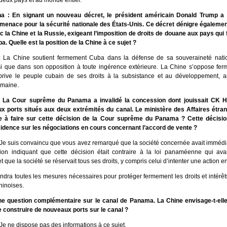
deux pays et au monde entier.
na : En signant un nouveau décret, le président américain Donald Trump a
nace pour la sécurité nationale des États-Unis. Ce décret dénigre également
 la Chine et la Russie, exigeant l’imposition de droits de douane aux pays qui 
a. Quelle est la position de la Chine à ce sujet ?
: La Chine soutient fermement Cuba dans la défense de sa souveraineté nati
nsi que dans son opposition à toute ingérence extérieure. La Chine s’oppose fer
rive le peuple cubain de ses droits à la subsistance et au développement, ai
umaine.
 La Cour suprême du Panama a invalidé la concession dont jouissait CK H
ux ports situés aux deux extrémités du canal. Le ministère des Affaires étrang
 à faire sur cette décision de la Cour suprême du Panama ? Cette décision
cidence sur les négociations en cours concernant l’accord de vente ?
 Je suis convaincu que vous avez remarqué que la société concernée avait immédi
ion indiquant que cette décision était contraire à la loi panaméenne qui ava
t que la société se réservait tous ses droits, y compris celui d’intenter une action e
ndra toutes les mesures nécessaires pour protéger fermement les droits et intérêt
hinoises.
ne question complémentaire sur le canal de Panama. La Chine envisage-t-ell
de construire de nouveaux ports sur le canal ?
Je ne dispose pas des informations à ce sujet.