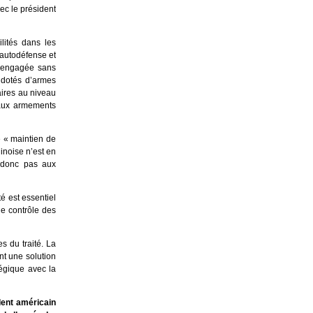
ec le président
lités dans les
’autodéfense et
t engagée sans
 dotés d’armes
aires au niveau
 aux armements
e « maintien de
hinoise n’est en
 donc pas aux
é est essentiel
de contrôle des
s du traité. La
nt une solution
tégique avec la
dent américain