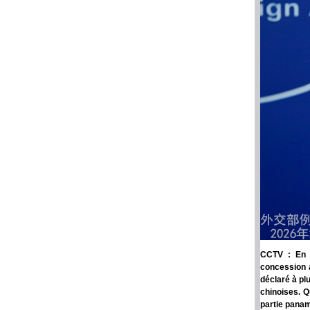
CCTV : En r
concession 
déclaré à pl
chinoises. 
partie panam