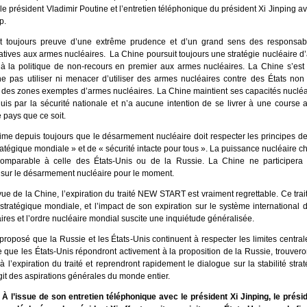
le président Vladimir Poutine et l’entretien téléphonique du président Xi Jinping av
p.
t toujours preuve d’une extrême prudence et d’un grand sens des responsabi
atives aux armes nucléaires. La Chine poursuit toujours une stratégie nucléaire d
 à la politique de non-recours en premier aux armes nucléaires. La Chine s’es
ne pas utiliser ni menacer d’utiliser des armes nucléaires contre des États non
t des zones exemptes d’armes nucléaires. La Chine maintient ses capacités nuclé
is par la sécurité nationale et n’a aucune intention de se livrer à une course
 pays que ce soit.
ime depuis toujours que le désarmement nucléaire doit respecter les principes d
stratégique mondiale » et de « sécurité intacte pour tous ». La puissance nucléaire c
omparable à celle des États-Unis ou de la Russie. La Chine ne participera
 sur le désarmement nucléaire pour le moment.
ue de la Chine, l’expiration du traité NEW START est vraiment regrettable. Ce trait
é stratégique mondiale, et l’impact de son expiration sur le système international 
ires et l’ordre nucléaire mondial suscite une inquiétude généralisée.
roposé que la Russie et les États-Unis continuent à respecter les limites centrale
 que les États-Unis répondront activement à la proposition de la Russie, trouvero
 l’expiration du traité et reprendront rapidement le dialogue sur la stabilité stra
agit des aspirations générales du monde entier.
À l’issue de son entretien téléphonique avec le président Xi Jinping, le prési