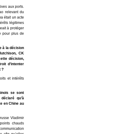
ives aux ports.
o relevant du
a était un acte
térêts légitimes
eait à protéger
le pour plus de
 à la décision
Hutchison, CK
ette décision,
roit d’intenter
t ?
ts et intérêts
inois se sont
 déclaré qu’à
ite en Chine au
 russe Vladimir
 points chauds
communication