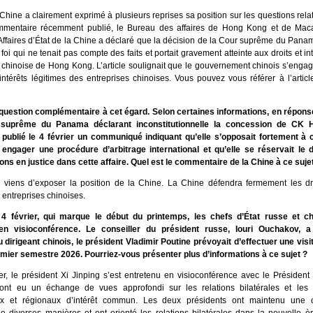
 Chine a clairement exprimé à plusieurs reprises sa position sur les questions relat
mentaire récemment publié, le Bureau des affaires de Hong Kong et de Maca
Affaires d’État de la Chine a déclaré que la décision de la Cour suprême du Panam
oi qui ne tenait pas compte des faits et portait gravement atteinte aux droits et in
é chinoise de Hong Kong. L’article soulignait que le gouvernement chinois s’engag
 intérêts légitimes des entreprises chinoises. Vous pouvez vous référer à l’artic
uestion complémentaire à cet égard. Selon certaines informations, en réponse
suprême du Panama déclarant inconstitutionnelle la concession de CK 
publié le 4 février un communiqué indiquant qu’elle s’opposait fortement à c
it engager une procédure d’arbitrage international et qu’elle se réservait le d
ions en justice dans cette affaire. Quel est le commentaire de la Chine à ce suje
e viens d’exposer la position de la Chine. La Chine défendra fermement les droi
 entreprises chinoises.
4 février, qui marque le début du printemps, les chefs d’État russe et ch
en visioconférence. Le conseiller du président russe, Iouri Ouchakov, a
du dirigeant chinois, le président Vladimir Poutine prévoyait d’effectuer une vis
mier semestre 2026. Pourriez-vous présenter plus d’informations à ce sujet ?
ier, le président Xi Jinping s’est entretenu en visioconférence avec le Président
 ont eu un échange de vues approfondi sur les relations bilatérales et les
aux et régionaux d’intérêt commun. Les deux présidents ont maintenu une 