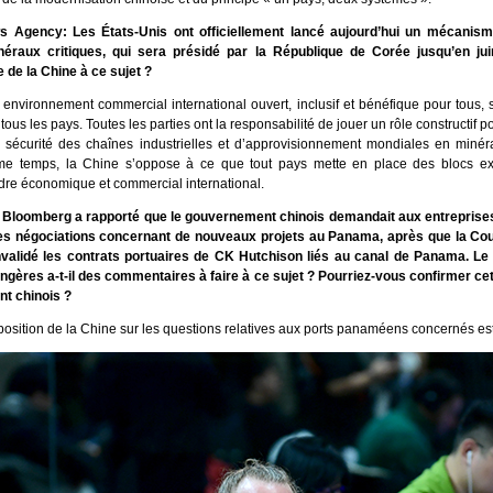
 Agency: Les États-Unis ont officiellement lancé aujourd’hui un mécanis
néraux critiques, qui sera présidé par la République de Corée jusqu’en jui
de la Chine à ce sujet ?
 environnement commercial international ouvert, inclusif et bénéfique pour tous, se
us les pays. Toutes les parties ont la responsabilité de jouer un rôle constructif p
 la sécurité des chaînes industrielles et d’approvisionnement mondiales en minér
e temps, la Chine s’oppose à ce que tout pays mette en place des blocs exc
ordre économique et commercial international.
 Bloomberg a rapporté que le gouvernement chinois demandait aux entreprise
es négociations concernant de nouveaux projets au Panama, après que la Co
validé les contrats portuaires de CK Hutchison liés au canal de Panama. Le
angères a-t-il des commentaires à faire à ce sujet ? Pourriez-vous confirmer cett
t chinois ?
 position de la Chine sur les questions relatives aux ports panaméens concernés est