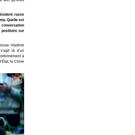
e afin qu’elles
résident russe
mp. Quelle est
e conversation
s positions sur
 russe Vladimir
s’agit là d’un
conformément à
’État, la Chine