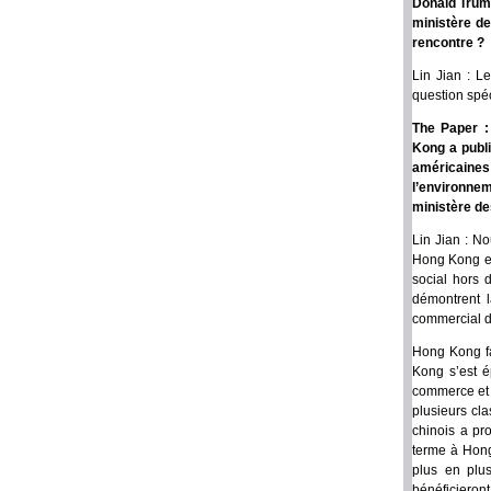
Donald Trump
ministère de
rencontre ?
Lin Jian : L
question spéc
The Paper :
Kong a publi
américaine
l’environne
ministère de
Lin Jian : N
Hong Kong est
social hors 
démontrent l
commercial 
Hong Kong fa
Kong s’est é
commerce et 
plusieurs cl
chinois a pr
terme à Hong
plus en plus
bénéficieront