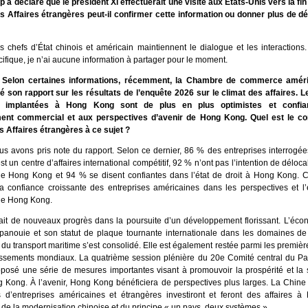
 a déclaré que le président Xi effectuerait une visite aux États-Unis vers la fin
s Affaires étrangères peut-il confirmer cette information ou donner plus de dét
es chefs d’État chinois et américain maintiennent le dialogue et les interactions
ifique, je n’ai aucune information à partager pour le moment.
 Selon certaines informations, récemment, la Chambre de commerce amér
é son rapport sur les résultats de l’enquête 2026 sur le climat des affaires. L
s implantées à Hong Kong sont de plus en plus optimistes et confia
ment commercial et aux perspectives d’avenir de Hong Kong. Quel est le c
s Affaires étrangères à ce sujet ?
ous avons pris note du rapport. Selon ce dernier, 86 % des entreprises interrogé
 un centre d’affaires international compétitif, 92 % n’ont pas l’intention de déloca
de Hong Kong et 94 % se disent confiantes dans l’état de droit à Hong Kong. Ce
a confiance croissante des entreprises américaines dans les perspectives et l
de Hong Kong.
it de nouveaux progrès dans la poursuite d’un développement florissant. L’éc
panouie et son statut de plaque tournante internationale dans les domaines de 
du transport maritime s’est consolidé. Elle est également restée parmi les premiè
assements mondiaux. La quatrième session plénière du 20e Comité central du Pa
oposé une série de mesures importantes visant à promouvoir la prospérité et la s
 Kong. À l’avenir, Hong Kong bénéficiera de perspectives plus larges. La Chine
 d’entreprises américaines et étrangères investiront et feront des affaires 
 de la modernisation chinoise et du principe « un pays, deux systèmes ».