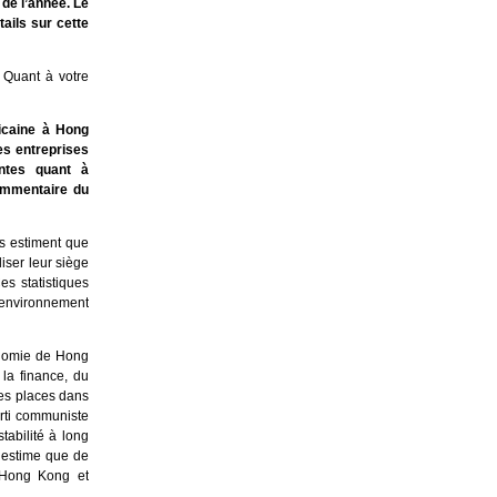
 de l’année. Le
ails sur cette
. Quant à votre
icaine à Hong
es entreprises
ntes quant à
ommentaire du
es estiment que
liser leur siège
s statistiques
’environnement
onomie de Hong
la finance, du
res places dans
rti communiste
tabilité à long
 estime que de
à Hong Kong et