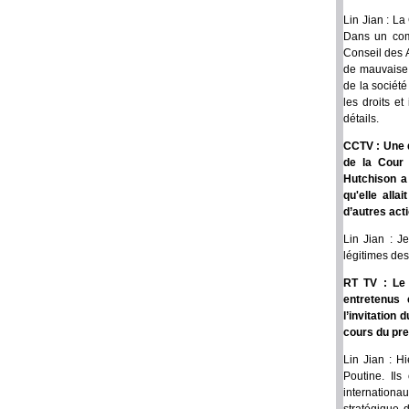
Lin Jian : La
Dans un com
Conseil des 
de mauvaise f
de la sociét
les droits et
détails.
CCTV : Une q
de la Cour 
Hutchison a 
qu'elle alla
d’autres act
Lin Jian : J
légitimes des
RT TV : Le 
entretenus 
l’invitation 
cours du pre
Lin Jian : H
Poutine. Ils
internation