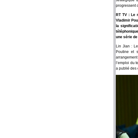
stratégique 
progressent 
RT TV : Le m
Vladimir Pou
la significa
téléphonique
une série de
Lin Jian : L
Poutine et s
arrangement 
l’emploi du t
a publié des