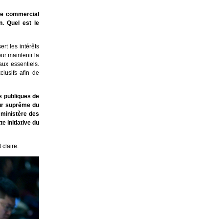
me commercial
n. Quel est le
rt les intérêts
our maintenir la
aux essentiels.
lusifs afin de
s publiques de
ur suprême du
 ministère des
e initiative du
 claire.