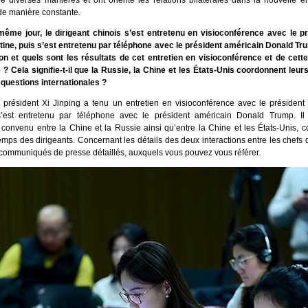
de diverses manières et ont orienté les relations bilatérales dans la nouvelle èr
de manière constante.
ême jour, le dirigeant chinois s’est entretenu en visioconférence avec le p
tine, puis s’est entretenu par téléphone avec le président américain Donald Tru
tion et quels sont les résultats de cet entretien en visioconférence et de cett
 ? Cela signifie-t-il que la Russie, la Chine et les États-Unis coordonnent leur
 questions internationales ?
e président Xi Jinping a tenu un entretien en visioconférence avec le président
’est entretenu par téléphone avec le président américain Donald Trump. Il 
convenu entre la Chine et la Russie ainsi qu’entre la Chine et les États-Unis, 
emps des dirigeants. Concernant les détails des deux interactions entre les chefs d
 communiqués de presse détaillés, auxquels vous pouvez vous référer.