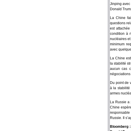
Jinping avec 
Donald Trum
La Chine fai
questions rel
est attachée
condition à 
nucléaires e
minimum requ
avec quelque
La Chine est
la stabilité 
aucun cas c
négociations
Du point de v
à la stabilit
armes nucléa
La Russie a p
Chine espère
responsable à
Russie. Il s’
Bloomberg : 