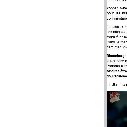
Yonhap News
pour les mi
commentaire 
Lin Jian : Un
communs de to
stabilité et
Dans le mêm
perturber l’
Bloomberg :
suspendre l
Panama a in
Affaires étr
gouvernemen
Lin Jian : La