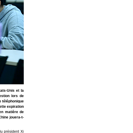
ats-Unis et la
estion lors de
en téléphonique
ette expiration
 en matière de
Chine jouera-t-
u président Xi