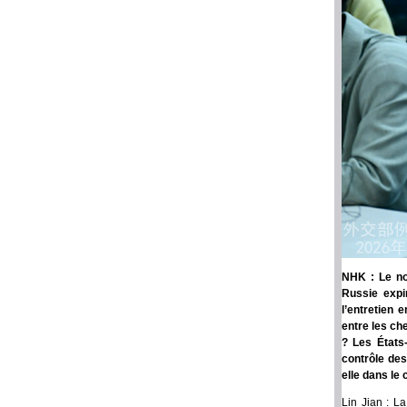
NHK : Le no
Russie expir
l’entretien 
entre les ch
? Les États-
contrôle des
elle dans le
Lin Jian : L