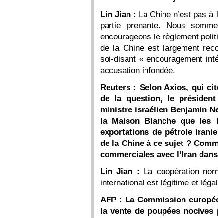
Lin Jian :
La Chine n’est pas à l’
partie prenante. Nous somme
encourageons le règlement politiq
de la Chine est largement rec
soi-disant « encouragement inté
accusation infondée.
Reuters : Selon Axios, qui c
de la question, le présiden
ministre israélien Benjamin N
la Maison Blanche que les Ét
exportations de pétrole irani
de la Chine à ce sujet ? Comme
commerciales avec l’Iran dans
Lin Jian :
La coopération norm
international est légitime et léga
AFP : La Commission europée
la vente de poupées nocives 