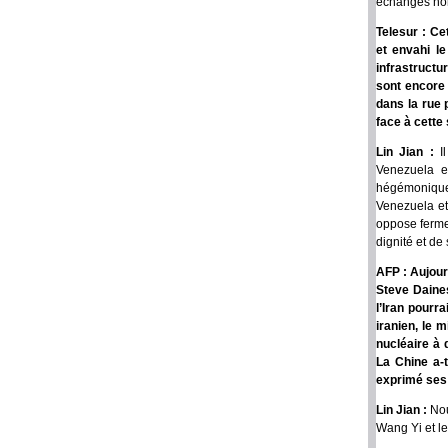
échanges nor
Telesur : Ce
et envahi l
infrastructu
sont encore 
dans la rue 
face à cette 
Lin Jian :
I
Venezuela e
hégémoniques
Venezuela et 
oppose ferme
dignité et de 
AFP : Aujour
Steve Daines
l’Iran pourr
iranien, le m
nucléaire à d
La Chine a-t
exprimé ses 
Lin Jian :
Nou
Wang Yi et le