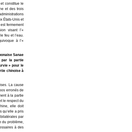
t constitue le
e et des trois
dministrations
x États-Unis et
e est fermement
sion visant l’«
e feu et l’eau.
quivoque à l’«
aponaise Sanae
 par la partie
rvie » pour le
tie chinoise à
ises. La cause
opos erronés de
ent à la partie
t le respect du
ine, elle doit
 qu’elle a pris
bilatérales par
de du problème,
cessaires à des