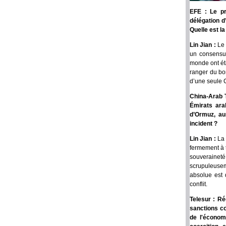
EFE : Le pr
délégation d
Quelle est la
Lin Jian :
Le 
un consensus
monde ont ét
ranger du bon
d’une seule C
China-Arab T
Émirats arab
d’Ormuz, au
incident ?
Lin Jian :
La 
fermement à t
souveraineté
scrupuleuseme
absolue est 
conflit.
Telesur : R
sanctions co
de l'économi