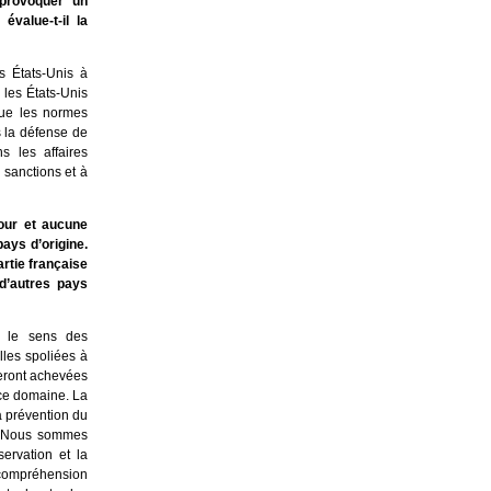
 provoquer un
value-t-il la
es États-Unis à
 les États-Unis
que les normes
s la défense de
s les affaires
 sanctions et à
our et aucune
 pays d’origine.
artie française
 d’autres pays
e le sens des
elles spoliées à
seront achevées
ce domaine. La
a prévention du
es. Nous sommes
ervation et la
a compréhension