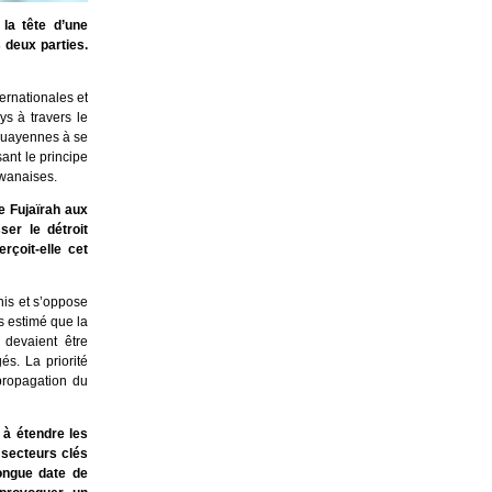
la tête d’une
 deux parties.
ernationales et
s à travers le
aguayennes à se
ant le principe
iwanaises.
e Fujaïrah aux
ser le détroit
çoit-elle cet
nis et s’oppose
s estimé que la
 devaient être
és. La priorité
propagation du
 à étendre les
 secteurs clés
longue date de