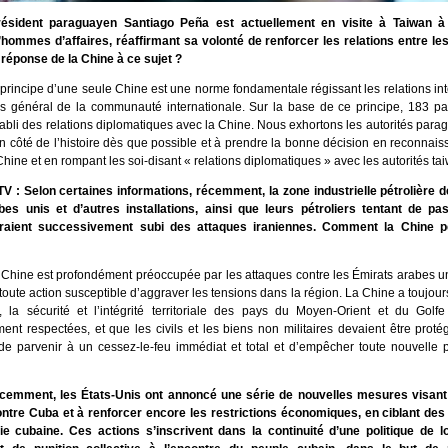
ésident paraguayen Santiago Peña est actuellement en visite à Taiwan à 
’hommes d’affaires, réaffirmant sa volonté de renforcer les relations entre les
 réponse de la Chine à ce sujet ?
principe d’une seule Chine est une norme fondamentale régissant les relations int
 général de la communauté internationale. Sur la base de ce principe, 183 pay
abli des relations diplomatiques avec la Chine. Nous exhortons les autorités par
 côté de l’histoire dès que possible et à prendre la bonne décision en reconnaiss
hine et en rompant les soi-disant « relations diplomatiques » avec les autorités ta
V : Selon certaines informations, récemment, la zone industrielle pétrolière d
es unis et d’autres installations, ainsi que leurs pétroliers tentant de pas
raient successivement subi des attaques iraniennes. Comment la Chine per
Chine est profondément préoccupée par les attaques contre les Émirats arabes u
oute action susceptible d’aggraver les tensions dans la région. La Chine a toujour
, la sécurité et l’intégrité territoriale des pays du Moyen-Orient et du Golfe
nt respectées, et que les civils et les biens non militaires devaient être protég
de parvenir à un cessez-le-feu immédiat et total et d’empêcher toute nouvelle 
écemment, les États-Unis ont annoncé une série de nouvelles mesures visant
ntre Cuba et à renforcer encore les restrictions économiques, en ciblant des
e cubaine. Ces actions s’inscrivent dans la continuité d’une politique de 