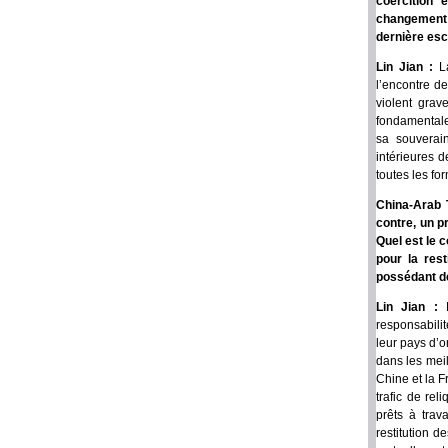
coercition 
changement 
dernière esc
Lin Jian :
L
l’encontre de
violent grav
fondamentale
sa souverai
intérieures d
toutes les fo
China-Arab 
contre, un pr
Quel est le 
pour la rest
possédant de
Lin Jian :
responsabilit
leur pays d’o
dans les mei
Chine et la 
trafic de rel
prêts à trav
restitution d