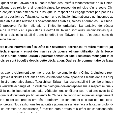
 question de Taiwan est au cœur même des intérêts fondamentaux de la Chine e
litique des relations sino-américaines. Le respect du principe d’une seule Chin
conjoints sino-américains, ainsi que le respect des engagements pris par les a
ur la question de Taiwan, constituent une obligation internationale qui incombe au
 préalable à des relations sino-américaines stables, saines et durables. La Chin
 préserver l’unité nationale et l’intégrité territoriale. La tentative de séces
 de Taiwan » et la paix dans le détroit de Taiwan sont aussi incompatibles que l
ir la paix et la stabilité dans le détroit de Taiwan, il faut s’opposer sans é
e de Taiwan ».
ors d’une intervention à la Diète le 7 novembre dernier, la Première ministre j
déclaré qu’un « envoi des navires de guerre et une utilisation de la force
 de la Chine contre Taiwan » pourrait constituer une « situation menaçant la su
ois se sont écoulés depuis cette déclaration. Quel est le commentaire de la par
s avons clairement exprimé la position solennelle de la Chine à plusieurs repr
graves difficultés actuelles dans les relations sino-japonaises réside dans les pr
ministre japonaise Sanae Takaichi sur Taiwan. La responsabilité incombe uniquem
 véritable échange et un véritable dialogue doivent reposer sur le respect mutuel e
i la partie japonaise souhaite véritablement améliorer ses relations avec la Ch
 quatre documents politiques entre la Chine et le Japon ainsi que les engagements
ne, retirer ses propos erronés et préserver le fondement politique des relations 
concrètes. Nous exhortons les autorités japonaises à faire face à la cause profon
 un examen de conscience, à rectifier leurs erreurs et à créer les conditions né