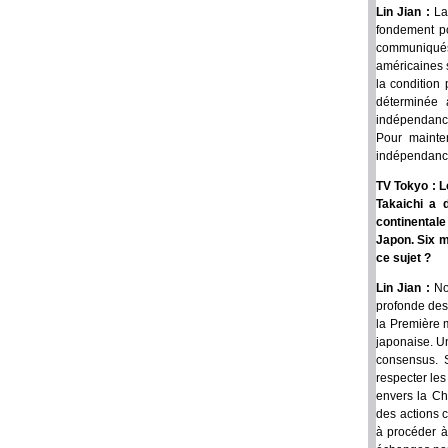
Lin Jian :
La
fondement po
communiqués 
américaines s
la condition
déterminée à
indépendance
Pour mainten
indépendanc
TV Tokyo : L
Takaichi a 
continentale
Japon. Six m
ce sujet ?
Lin Jian :
Nou
profonde des 
la Première 
japonaise. Un
consensus. S
respecter les
envers la Chi
des actions 
à procéder à