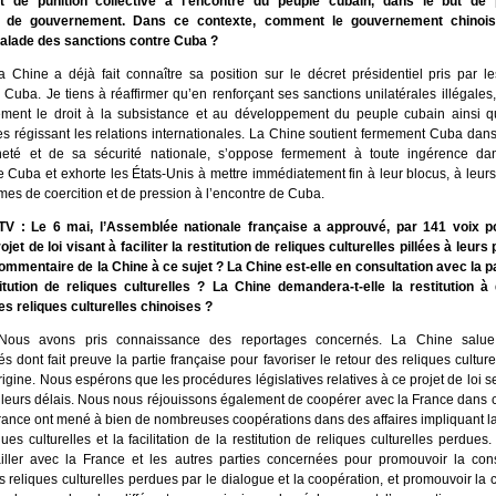
et de punition collective à l’encontre du peuple cubain, dans le but de
de gouvernement. Dans ce contexte, comment le gouvernement chinois é
alade des sanctions contre Cuba ?
a Chine a déjà fait connaître sa position sur le décret présidentiel pris par l
 Cuba. Je tiens à réaffirmer qu’en renforçant ses sanctions unilatérales illégales,
ement le droit à la subsistance et au développement du peuple cubain ainsi 
s régissant les relations internationales. La Chine soutient fermement Cuba dan
neté et de sa sécurité nationale, s’oppose fermement à toute ingérence dan
e Cuba et exhorte les États-Unis à mettre immédiatement fin à leur blocus, à leurs
rmes de coercition et de pression à l’encontre de Cuba.
TV : Le 6 mai, l’Assemblée nationale française a approuvé, par 141 voix p
ojet de loi visant à faciliter la restitution de reliques culturelles pillées à leurs
commentaire de la Chine à ce sujet ? La Chine est-elle en consultation avec la p
itution de reliques culturelles ? La Chine demandera-t-elle la restitution à
s reliques culturelles chinoises ?
Nous avons pris connaissance des reportages concernés. La Chine salu
és dont fait preuve la partie française pour favoriser le retour des reliques cultur
rigine. Nous espérons que les procédures législatives relatives à ce projet de loi 
lleurs délais. Nous nous réjouissons également de coopérer avec la France dans 
France ont mené à bien de nombreuses coopérations dans des affaires impliquant l
iques culturelles et la facilitation de la restitution de reliques culturelles perdu
ailler avec la France et les autres parties concernées pour promouvoir la cons
es reliques culturelles perdues par le dialogue et la coopération, et promouvoir l