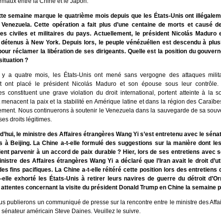
maux entre la Chine et le Japon.
tte semaine marque le quatrième mois depuis que les États-Unis ont illégal
e Venezuela. Cette opération a fait plus d’une centaine de morts et causé 
res civiles et militaires du pays. Actuellement, le président Nicolás Maduro
détenus à New York. Depuis lors, le peuple vénézuélien est descendu à plus
pour réclamer la libération de ses dirigeants. Quelle est la position du gouver
situation ?
l y a quatre mois, les États-Unis ont mené sans vergogne des attaques milita
t ont placé le président Nicolás Maduro et son épouse sous leur contrôle.
 constituent une grave violation du droit international, portent atteinte à la 
menacent la paix et la stabilité en Amérique latine et dans la région des Caraïbe
ment. Nous continuerons à soutenir le Venezuela dans la sauvegarde de sa souve
ses droits légitimes.
d’hui, le ministre des Affaires étrangères Wang Yi s’est entretenu avec le séna
 à Beijing. La Chine a-t-elle formulé des suggestions sur la manière dont les
aient parvenir à un accord de paix durable ? Hier, lors de ses entretiens avec
inistre des Affaires étrangères Wang Yi a déclaré que l’Iran avait le droit d’uti
es fins pacifiques. La Chine a-t-elle réitéré cette position lors des entretiens 
-elle exhorté les États-Unis à retirer leurs navires de guerre du détroit d’Or
attentes concernant la visite du président Donald Trump en Chine la semaine 
s publierons un communiqué de presse sur la rencontre entre le ministre des Affa
 sénateur américain Steve Daines. Veuillez le suivre.