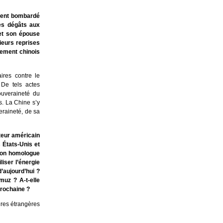
ement bombardé
des dégâts aux
 et son épouse
ieurs reprises
nement chinois
ires contre le
 De tels actes
souveraineté du
s. La Chine s’y
raineté, de sa
teur américain
 États-Unis et
 son homologue
liser l’énergie
d’aujourd’hui ?
muz ? A-t-elle
prochaine ?
ires étrangères