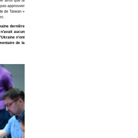
ne ainsi que la
e pas approuver
rte de Taiwan »
hec.
maine dernière
 n’avait aucun
’Ukraine n’ont
mentaire de la