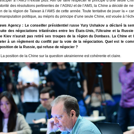
ticiper à l’AMS n’existe plus. Afin de faire respecter le principe d’une seule Chi
autorité des résolutions pertinentes de l’AGNU et de l’AMS, la Chine a décidé de n
ion de la région de Taiwan à l’AMS de cette année. Toute tentative de jouer la « ca
 manipulation politique, au mépris du principe d’une seule Chine, est vouée à l’éc
ews Agency : Le conseiller présidentiel russe Yury Ushakov a déclaré la se
uite des négociations trilatérales entre les États-Unis, l’Ukraine et la Russie
e Kiev n’aurait pas retiré ses troupes de la région du Donbass. La Chine et l
ler à un règlement du conflit par la voie de la négociation. Quel est le com
position de la Russie, qui refuse de négocier ?
:
La position de la Chine sur la question ukrainienne est cohérente et claire.