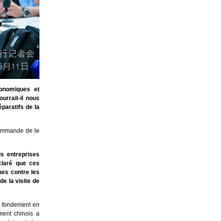
conomiques et
urrait-il nous
paratifs de la
commande de le
is entreprises
éclaré que ces
ues contre les
de la visite de
un fondement en
ment chinois a