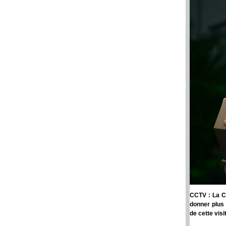
CCTV : La Ch
donner plus 
de cette visi