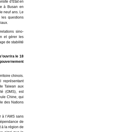
isite d’État en
tre à Busan en
de neuf ans. Le
 les questions
iaux.
relations sino-
n et gérer les
ge de stabilité
’ouvrira le 18
e gouvernement
ritoire chinois.
 représentant
 de Taiwan aux
nté (OMS), est
eule Chine, qui
le des Nations
r à l’AMS sans
indépendance de
 à la région de