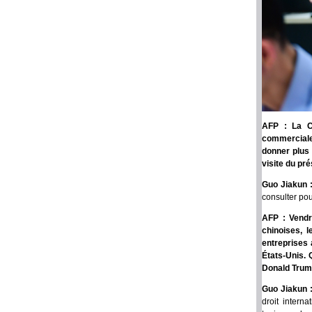
AFP : La Ch
commerciale
donner plus 
visite du pr
Guo Jiakun 
consulter pou
AFP : Vendr
chinoises, l
entreprises 
États-Unis. 
Donald Trum
Guo Jiakun 
droit intern