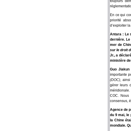
toujours dem
réglementatio
En ce qui con
priorité ab
d’exploiter la
Antara : Le 
dernière. Le
mer de Chine
sur le droit
Jr., a déclar
ministère de
Guo Jiakun
importante p
(DOC)
, ains
gérer leurs 
méridionale.
COC. Nous es
consensus, él
Agence de pr
du 9 mai, le
la Chine éta
mondiale. Qu