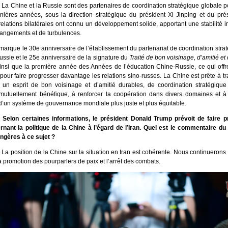
:
La Chine et la Russie sont des partenaires de coordination stratégique globale p
nières années, sous la direction stratégique du président Xi Jinping et du prés
relations bilatérales ont connu un développement solide, apportant une stabilité 
ngements et de turbulences.
arque le 30e anniversaire de l’établissement du partenariat de coordination strat
ussie et le 25e anniversaire de la signature du
Traité de bon voisinage, d’amitié et
ainsi que la première année des Années de l’éducation Chine-Russie, ce qui offr
pour faire progresser davantage les relations sino-russes. La Chine est prête à tra
un esprit de bon voisinage et d’amitié durables, de coordination stratégique
mutuellement bénéfique, à renforcer la coopération dans divers domaines et à
 d’un système de gouvernance mondiale plus juste et plus équitable.
Selon certaines informations, le président Donald Trump prévoit de faire p
nant la politique de la Chine à l’égard de l’Iran. Quel est le commentaire du
angères à ce sujet ?
:
La position de la Chine sur la situation en Iran est cohérente. Nous continuerons 
la promotion des pourparlers de paix et l’arrêt des combats.