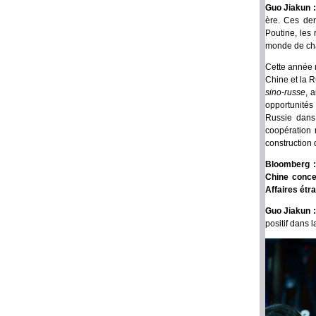
Guo Jiakun 
ère. Ces der
Poutine, les 
monde de cha
Cette année m
Chine et la R
sino-russe
, 
opportunités 
Russie dans 
coopération 
construction
Bloomberg : 
Chine concer
Affaires étr
Guo Jiakun 
positif dans 