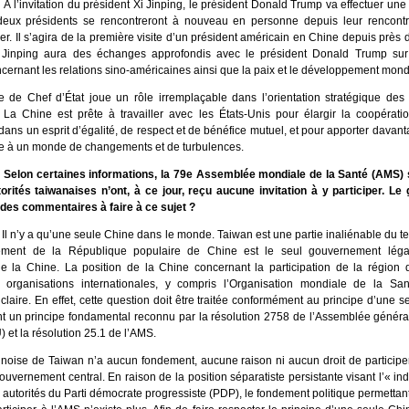
À l’invitation du président Xi Jinping, le président Donald Trump va effectuer une v
deux présidents se rencontreront à nouveau en personne depuis leur rencon
er. Il s’agira de la première visite d’un président américain en Chine depuis près 
i Jinping aura des échanges approfondis avec le président Donald Trump sur
cernant les relations sino-américaines ainsi que la paix et le développement mond
e de Chef d’État joue un rôle irremplaçable dans l’orientation stratégique des 
 La Chine est prête à travailler avec les États-Unis pour élargir la coopératio
ans un esprit d’égalité, de respect et de bénéfice mutuel, et pour apporter davanta
ude à un monde de changements et de turbulences.
 Selon certaines informations, la 79e Assemblée mondiale de la Santé (AMS) s
orités taiwanaises n’ont, à ce jour, reçu aucune invitation à y participer. L
l des commentaires à faire à ce sujet ?
:
Il n’y a qu’une seule Chine dans le monde. Taiwan est une partie inaliénable du ter
ment de la République populaire de Chine est le seul gouvernement légal
e la Chine. La position de la Chine concernant la participation de la région
s organisations internationales, y compris l’Organisation mondiale de la Sa
claire. En effet, cette question doit être traitée conformément au principe d’une s
t un principe fondamental reconnu par la résolution 2758 de l’Assemblée généra
et la résolution 25.1 de l’AMS.
inoise de Taiwan n’a aucun fondement, aucune raison ni aucun droit de participe
ouvernement central. En raison de la position séparatiste persistante visant l’« 
autorités du Parti démocrate progressiste (PDP), le fondement politique permettant