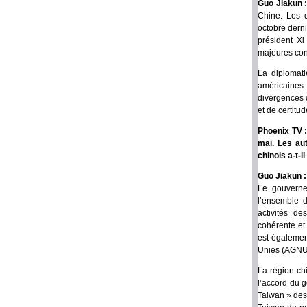
Guo Jiakun :
Chine. Les 
octobre derni
président X
majeures con
La diplomati
américaines.
divergences d
et de certit
Phoenix TV :
mai. Les aut
chinois a-t-i
Guo Jiakun 
Le gouverne
l’ensemble d
activités de
cohérente et 
est égalemen
Unies (AGNU) 
La région ch
l’accord du g
Taiwan » des 