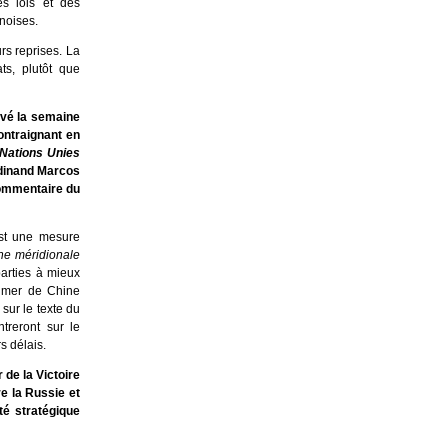
es lois et des
inoises.
rs reprises. La
s, plutôt que
evé la semaine
ontraignant en
Nations Unies
erdinand Marcos
 commentaire du
st une mesure
ine méridionale
parties à mieux
en mer de Chine
sur le texte du
treront sur le
s délais.
de la Victoire
e la Russie et
ité stratégique