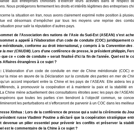
andé aux entreprises chinoises d’exercer leurs activités dans le respect d
ns. Nous protégerons fermement les droits et intérêts légitimes des entreprises ch
cerne la situation en Iran, nous avons clairement exprimé notre position à plusieu
solue est désormais d’empêcher par tous les moyens une reprise des combat
 situation pour salir la réputation d’autres pays.
sommet de l’Association des nations de l’Asie du Sud-Est (ASEAN) s’est ach
 sommet a appelé à l’élaboration d’un code de conduite (COC) juridiquement c
 méridionale, conforme au droit international, y compris à la
Convention des 
 de la mer (CNUDM)
. Lors d’une conférence de presse, le président philippin, F
é que ce « code de conduite » serait finalisé d’ici la fin de l’année. Quel est le
s Affaires étrangères à ce sujet ?
 :
L’élaboration d’un code de conduite en mer de Chine méridionale (COC) e
our la mise en œuvre de la
Déclaration sur la conduite des parties en mer de Ch
i qu’un accord important entre la Chine et les pays de l’ASEAN. Elle aidera les 
différends, à promouvoir la coopération et à maintenir la paix et la stabilité 
 La Chine mène actuellement des consultations étroites avec les pays de l’ASEAN 
pérons que toutes les parties s’en tiendront à l’objectif commun, se concen
imineront les perturbations et s’efforceront de parvenir à un COC dans les meilleur
esse Xinhua : Lors de la conférence de presse qui a suivi la cérémonie du Jour 
 président russe Vladimir Poutine a déclaré que la coopération stratégique entr
it devenue un pilier essentiel pour prévenir les conflits et préserver la stabil
el est le commentaire de la Chine à ce sujet ?