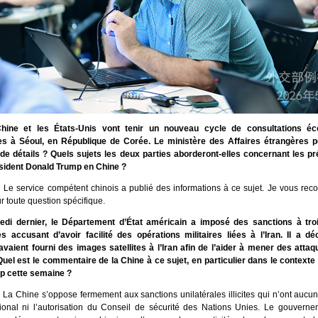
ine et les États-Unis vont tenir un nouveau cycle de consultations é
s à Séoul, en République de Corée. Le ministère des Affaires étrangères po
de détails ? Quels sujets les deux parties aborderont-elles concernant les pré
ésident Donald Trump en Chine ?
:
Le service compétent chinois a publié des informations à ce sujet. Je vous re
r toute question spécifique.
edi dernier, le Département d’État américain a imposé des sanctions à tro
es accusant d’avoir facilité des opérations militaires liées à l’Iran. Il a d
avaient fourni des images satellites à l’Iran afin de l’aider à mener des attaq
Quel est le commentaire de la Chine à ce sujet, en particulier dans le contexte 
p cette semaine ?
:
La Chine s’oppose fermement aux sanctions unilatérales illicites qui n’ont auc
ational ni l’autorisation du Conseil de sécurité des Nations Unies. Le gouverne