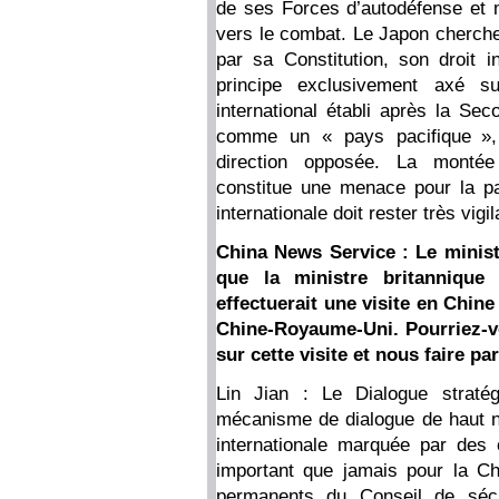
de ses Forces d’autodéfense et 
vers le combat. Le Japon cherche 
par sa Constitution, son droit in
principe exclusivement axé s
international établi après la S
comme un « pays pacifique »,
direction opposée. La montée 
constitue une menace pour la pa
internationale doit rester très vig
China News Service : Le minist
que la ministre britannique 
effectuerait une visite en Chine
Chine-Royaume-Uni. Pourriez-v
sur cette visite et nous faire pa
Lin Jian : Le Dialogue straté
mécanisme de dialogue de haut n
internationale marquée par des 
important que jamais pour la C
permanents du Conseil de sécu