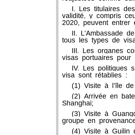
I. Les titulaires d
validité, y compris c
2020, peuvent entrer 
II. L’Ambassade d
tous les types de visa
III. Les organes c
visas portuaires pour m
IV. Les politiques
visa sont rétablies :
(1) Visite à l’île d
(2) Arrivée en bat
Shanghai;
(3) Visite à Guan
groupe en provenanc
(4) Visite à Guili