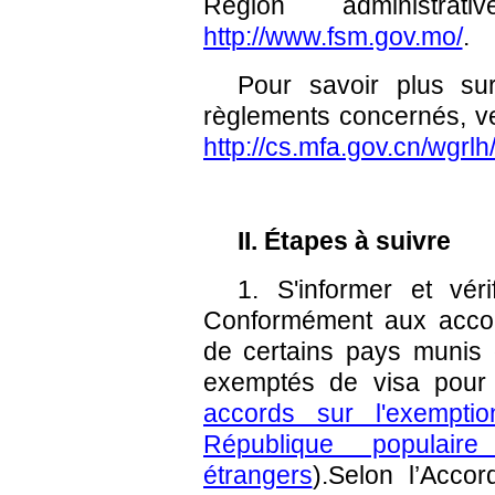
Région administra
http://www.fsm.gov.mo/
.
Pour savoir plus sur
règlements concernés, vei
http://cs.mfa.gov.cn/wgrlh/
II. Étapes à suivre
1. S'informer et vér
Conformément aux accord
de certains pays munis d
exemptés de visa pou
accords sur l'exempti
République popula
étrangers
).
Selon l’Acco