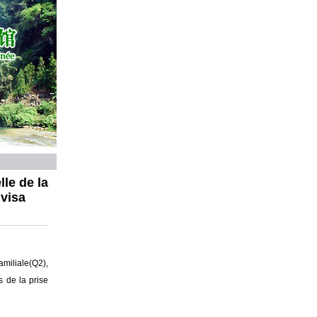
lle de la
 visa
miliale(Q2),
 de la prise