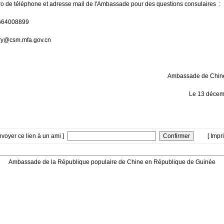
 de téléphone et adresse mail de l'Ambassade pour des questions consulaires :
664008899
ry@csm.mfa.gov.cn
Ambassade de Chin
Le 13 déc
nvoyer ce lien à un ami ]
[ Impr
Ambassade de la République populaire de Chine en République de Guinée