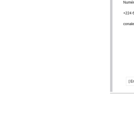
Numéro
+224 
conak
[ E