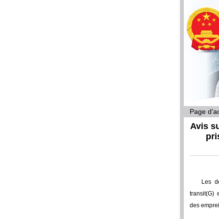
Page d'ac
Avis su
pri
Les d
transit(G)
des emprei