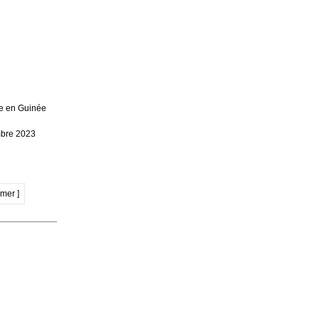
e en Guinée
embre 2023
imer ]