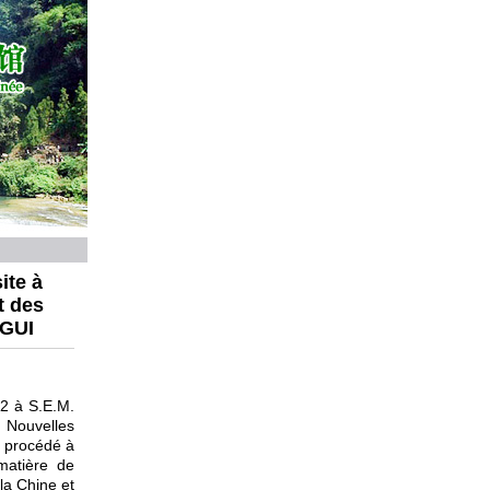
ite à
t des
OGUI
2 à S.E.M.
Nouvelles
t procédé à
matière de
la Chine et