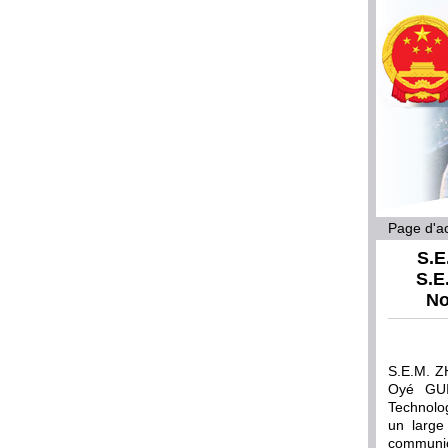
Page d'ac
S.E
S.E
No
S.E.M. Z
Oyé GUI
Technolog
un large
communica