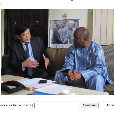
.
nvoyer ce lien à un ami ]
[ Impr